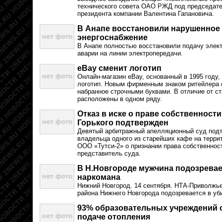
технического совета ОАО РЖД под председате
президента компании Валентина Гапановича.
В Анапе восстановили нарушенное 
энергоснабжение
В Анапе полностью восстановили подачу элект
аварии на линии электропередачи.
eBay сменит логотип
Онлайн-магазин eBay, основанный в 1995 году,
логотип. Новым фирменным знаком ритейлера с
набранное строчными буквами. В отличие от ста
расположены в одном ряду.
Отказ в иске о праве собственности
Горького подтвержден
Девятый арбитражный апелляционный суд подт
владельца одного из старейших кафе на терри
ООО «Тутси-2» о признании права собственно
представитель суда.
В Н.Новгороде мужчина подозревае
наркомана
Нижний Новгород. 14 сентября. НТА-Приволжье
района Нижнего Новгорода подозревается в уб
93% образовательных учреждений 
подаче отопления