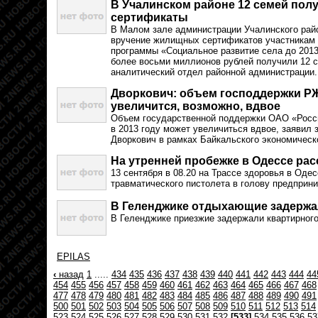
В Учалинском районе 12 семей по
сертификаты
В Малом зале администрации Учалинского рай
вручение жилищных сертификатов участникам
программы «Социальное развитие села до 2013
более восьми миллионов рублей получили 12 
аналитический отдел районной администрации.
Дворкович: объем господдержки РЖ
увеличится, возможно, вдвое
Объем государственной поддержки ОАО «Росс
в 2013 году может увеличиться вдвое, заявил
Дворкович в рамках Байкальского экономическ
На утренней пробежке в Одессе ра
13 сентября в 08.20 на Трассе здоровья в Оде
травматического пистолета в голову предприн
В Геленджике отдыхающие задержа
В Геленджике приезжие задержали квартирного
EPILAS
‹
назад
1
.....
434
435
436
437
438
439
440
441
442
443
444
44
454
455
456
457
458
459
460
461
462
463
464
465
466
467
468
477
478
479
480
481
482
483
484
485
486
487
488
489
490
491
500
501
502
503
504
505
506
507
508
509
510
511
512
513
514
523
524
525
526
527
528
529
530
531
532
[533]
534
535
536
53