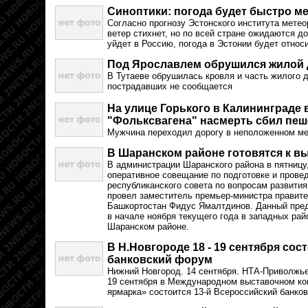
Синоптики: погода будет быстро м
Согласно прогнозу Эстонского института метео
ветер стихнет, но по всей стране ожидаются д
уйдет в Россию, погода в Эстонии будет относ
Под Ярославлем обрушился жилой
В Тутаеве обрушилась кровля и часть жилого 
пострадавших не сообщается
На улице Горького в Калининграде
"Фольксвагена" насмерть сбил пе
Мужчина переходил дорогу в неположенном ме
В Шаранском районе готовятся к в
В администрации Шаранского района в пятницу
оперативное совещание по подготовке и прове
республиканского совета по вопросам развити
провел заместитель премьер-министра правит
Башкортостан Фидус Ямалтдинов. Данный пре
в начале ноября текущего года в западных райо
Шаранском районе.
В Н.Новгороде 18 - 19 сентября сос
банковский форум
Нижний Новгород. 14 сентября. НТА-Приволжье
19 сентября в Международном выставочном к
ярмарка» состоится 13-й Всероссийский банко