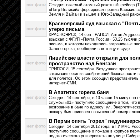
Сегодня тяжелый атомный ракетный крейсер (
«Петр Великий» форсировал пролив Карские в
Земля и Вайгач и вышел в Юго-Западный район
Красноярский суд взыскал с "Почты
утерю письма
КРАСНОЯРСК, 14 сен - РАПСИ, Антон Андреев.
взыскал с ФГУП «Почта России» 50,25 тысячи р
письма, в котором находились заграничные пас
Заленогорска, сообщили в пятницу в суде.
Ливийские власти открыли для пол
пространство над Бенгази
ТРИПОЛИ, 15 сентября. Воздушное пространст
закрывавшееся из соображений безопасности в 
для полетов. Об этом сообщил представитель 
интернет-СМИ.
В Апатитах горела баня
Сегодня, 14 сентября, в 13 часов 15 минут на 
службы «01» поступило сообщение о том, что в
возгорание в бане по адресу: ул. Энергетическ
пожару был присвоен повышенный номер сложн
В Перми опять "горел" педуниверс
Сегодня, 14 сентября 2012 года, в ГУ МЧС Ро
поступило сообщение о пожаре в корпусе перм
педагогического университета по улице Сибирск