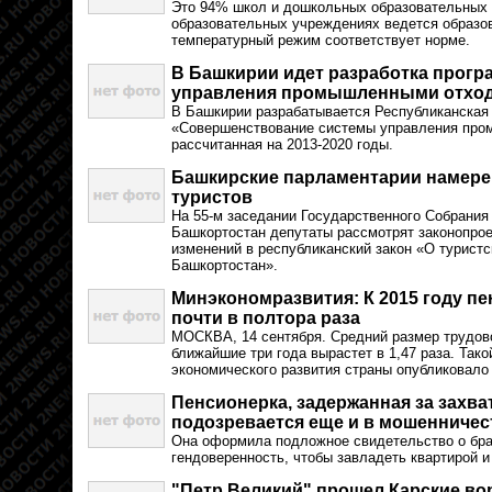
Это 94% школ и дошкольных образовательных 
образовательных учреждениях ведется образо
температурный режим соответствует норме.
В Башкирии идет разработка прогр
управления промышленными отхо
В Башкирии разрабатывается Республиканская
«Совершенствование системы управления про
рассчитанная на 2013-2020 годы.
Башкирские парламентарии намере
туристов
На 55-м заседании Государственного Собрания
Башкортостан депутаты рассмотрят законопро
изменений в республиканский закон «О туристс
Башкортостан».
Минэкономразвития: К 2015 году пе
почти в полтора раза
МОСКВА, 14 сентября. Средний размер трудово
ближайшие три года вырастет в 1,47 раза. Тако
экономического развития страны опубликовало
Пенсионерка, задержанная за захва
подозревается еще и в мошенничес
Она оформила подложное свидетельство о бра
гендоверенность, чтобы завладеть квартирой 
"Петр Великий" прошел Карские во