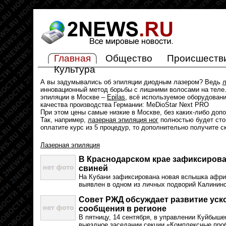
Главная
Общество
Происшеств
Культура
А вы задумывались об эпиляции диодным лазером? Ведь
л
инновационный метод борьбы с лишними волосами на теле.
эпиляции в Москве –
Epilas
, всё используемое оборудован
качества производства Германии: MeDioStar Next PRO
При этом цены самые низкие в Москве, без каких-либо доп
Так, например,
лазерная эпиляция ног
полностью будет стои
оплатите курс из 5 процедур, то дополнительно получите с
Лазерная эпиляция
В Краснодарском крае зафиксиров
свиней
На Кубани зафиксирована новая вспышка афри
выявлен в одном из личных подворий Калининс
Совет РЖД обсуждает развитие уск
сообщения в регионе
В пятницу, 14 сентября, в управлении Куйбыш
выездное заседании секции «Комплексные про