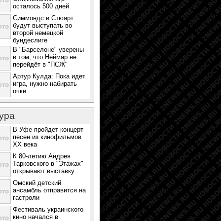
осталось 500 дней
Симмондс и Стюарт
будут выступать во
второй немецкой
бундеслиге
В "Барселоне" уверены
в том, что Неймар не
перейдёт в "ПСЖ"
Артур Кулда: Пока идет
игра, нужно набирать
очки
ура
В Уфе пройдет концерт
песен из кинофильмов
ХХ века
К 80-летию Андрея
Тарковского в "Этажах"
открывают выставку
Омский детский
ансамбль отправится на
гастроли
Фестиваль украинского
кино начался в