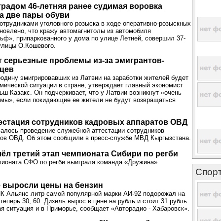
радом 46-летняя ранее судимая воровка
а две пары обуви
отрудниками уголовного розыска в ходе оперативно-розыскных
новлено, что кражу автомагнитолы из автомобиля
ьф», припаркованного у дома по улице Летней, совершил 37-
улицы О.Кошевого.
т серьезные проблемы из-за эмигрантов-
цев
одину эмигрировавших из Латвии на заработки жителей будет
омической ситуации в стране, утверждает главный экономист
ш Казакс. Он подчеркивает, что у Латвии возникнут «очень
мы», если покидающие ее жители не будут возвращаться
естация сотрудников кадровых аппаратов ОВД
чалось проведение служебной аттестации сотрудников
тов ОВД. Об этом сообщили в пресс-службе МВД Кыргызстана.
ёл третий этап чемпионата Сибири по регби
пионата СФО по регби выиграла команда «Дружина»
Спор
 выросли цены на бензин
К Альянс литр самой популярной марки АИ-92 подорожал на
 теперь 30, 60. Дизель вырос в цене на рубль и стоит 31 рубль
ая ситуация и в Приморье, сообщает «Авторадио - Хабаровск».