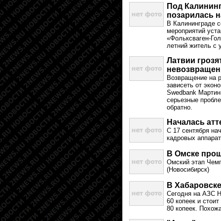
Под Калининг
позарилась н
В Калининграде с
мероприятий уста
«Фольксваген-Гол
летний житель с 
Латвии грозя
невозвращен
Возвращение на р
зависеть от экон
Swedbank Мартинь
серьезные пробле
обратно.
Началась атт
С 17 сентября на
кадровых аппара
В Омске прош
Омский этап Чем
(Новосибирск)
В Хабаровске
Сегодня на АЗС Н
60 копеек и стоит
80 копеек. Похож