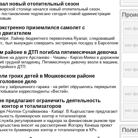
овал новый отопительный сезон
шкирской столице начался новый отопительный сезон.
 постановление подписано сегодня главой администрации
Прои
ловым.
экстренно приземлился самолет с
 двигателем
бря. Лайнер бюджетного перевозчика Ryanair, следовавший
ус, был вынужден совершить экстренную посадку в Барселоне
 районе в ДТП погибла пятимесячная девочка
оне на дороге Арсланово - Чишмы - Киргиз-Мияки в дорожном
иб грудной младенец. Пятимесячную девочку везли в машине,
тройного ДТП.
ели троих детей в Мошковском районе
головное дело
ла у заброшенного гаража - на ребят обрушились перекрытия.
побывали корреспонденты «Вестей».
е предлагают ограничить деятельность
 контор и тотализаторов
бря /Чолпон Сулайманова - Кабар/. В Кыргызстане предлагают
льность букмекерских контор и тотализаторов.
служба регулирования и надзора за финансовым рынком при
ргызстана вносит на рассмотрение Жогорку Кенеша проект
Поли
ьности букмекерских контор и тотализаторов в КР».