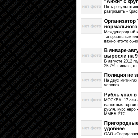
"Анжи" с кру
Пять результати
разгромить «Красн
Организатор 
нормального
Международный к
танцевальным или
важно что-то обн
В январе-авг
выросли на 9
В августе 2012 г
25,7% к июлю, а в
Полиция не з
На двух митингах
человек
Рубль упал в 
МОСКВА, 17 сен -
валютных торгов 
рубля, курс евро 
ММВБ-РТС.
Пригородные 
удобнее
ОАО «Свердловск