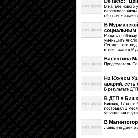
De facto: "Це
В начале нового 
первоклассникам 
образом живыми 
В Мурманской
социальным 
Решить проблему 
уменьшить число 
Сегодня этот вид
в том числе в Му
Валентина М
Председатель Со
На Южном Ур
аварий, есть
В результате ДТП
В ДТП в Бишк
Бишкек, 17 сентя
пострадал 2 меся
управления внутр
В Магнитогор
Женщине дали 6 