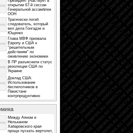
Президент участвует в
открытии 67-й сессии
Генеральной ассамблеи
ООН
Трагически погиб
следователь, который
вел дела Гонгадзе и
Ющенко
Глава МВФ призвала
Европу и США к
"решительным
действиям" по
оживлению экономики
В ПР разъяснили статус
резолюции США по
Украине
Доклад США:
Использование
беспилотников в
Пакистане
контрпродуктивно
омика
Между Аяном и
Нельканом
Хабаровского края
проще пускать вертолет,