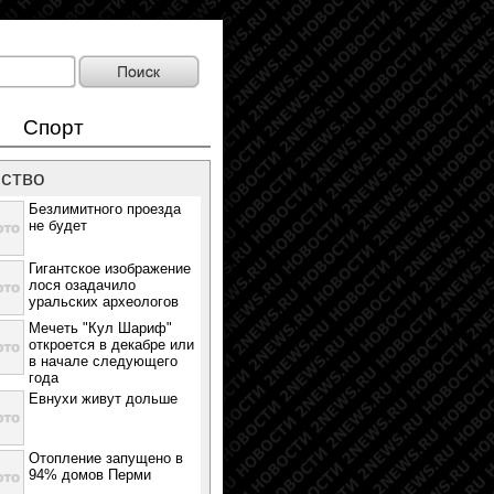
Спорт
ство
Безлимитного проезда
не будет
Гигантское изображение
лося озадачило
уральских археологов
Мечеть "Кул Шариф"
откроется в декабре или
в начале следующего
года
Евнухи живут дольше
Отопление запущено в
94% домов Перми