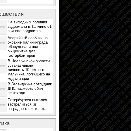
сшествия
На выходных полиция
задержала в Таллине 61
пьяного подростка
Аварийный особняк на
окраине Калининграда
оборудовали под
общежитие для
гастарбайтеров
В Челябинской области
устанавливают
личность 10-летнего
мальчика, погибшего на
ж/д станции
В Геленджике сотрудник
ДПС насмерть сбил
пешехода
Петербуржец пытался
застрелиться из
наградного пистолета
тика