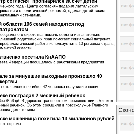
нтр согласия" пропиарился за счет детей
учебного года «Центр согласия» подарил латгальским
рюкзаки и с политической рекламой, сделав детей таким
рекламными стендами.
 области 196 семей находятся под
патронатом
социального сиротства, помочь семьям и значительно
лишений родительских прав помогает социальный патронат.
 профилактической работы используется в 10 регионах страны,
рманской области.
атвиенко посетила КнААПО
вета Федерации пообщалась с работниками предприятия
але за минувшие выходные произошло 40
 жертвы
 пять человек погибло, 42 человека получили ранения.
еке пострадал 2 месячный ребенок
бря /Кабар/. В дорожно-транспортном происшествии в Бишкеке
чный ребенок. Об этом сообщили в пресс-службе Главного
Экон
енних дел столицы.
ске мошенница похитила 13 миллионов рублей
лет тюрьмы.