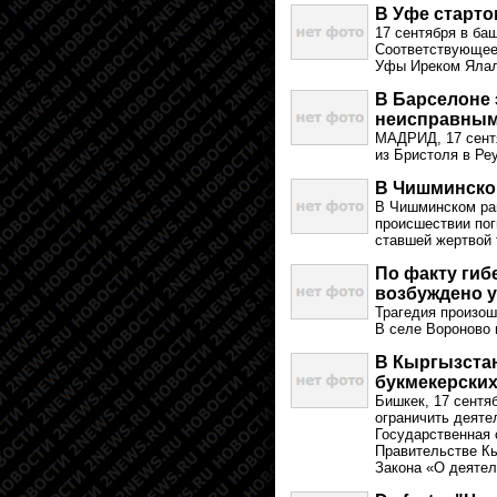
В Уфе старт
17 сентября в ба
Соответствующее
Уфы Иреком Яла
В Барселоне 
неисправным
МАДРИД, 17 сентя
из Бристоля в Ре
В Чишминском
В Чишминском рай
происшествии пог
ставшей жертвой 
По факту гиб
возбуждено у
Трагедия произош
В селе Вороново 
В Кыргызстан
букмекерских
Бишкек, 17 сентя
ограничить деяте
Государственная 
Правительстве Кы
Закона «О деятел