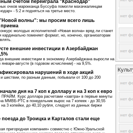
пным счетом переиграла "Краснодар"
вных очков марокканца Буссуфа помогли махачкалинцам
одар» - 5:2 и подняться на третье место.
"Новой волны": мы просим всего лишь
 приема
онкурс молодых исполнителей «Новая волна» вряд ли станет
 кардинально поменяет формат, но, конечно, организаторам
овлять.
усте внешние инвестиции в Азербайджан
,5%
ода внешние инвестиции в экономику Азербайджана выросли на
 январе-августе (в годовом исчислении) - на 9,5%.
Культ
афиксировала нарушений в ходе акций
 и шествии, по разным данным, побывали от 100 до 200
начале дня на 7 коп к доллару и на 3 коп к евро
 ПРАЙМ. Курс доллара расчетами «завтра» в первые минуты
на ММВБ-РТС в понедельник вырос на 7 копеек - до 30,55
- на 3 копейки, до 40,10 рубля, следует из данных биржи
поезда до Троицка и Карталов стали еще
ая пригородная компания» совместно с Южно-Уральской