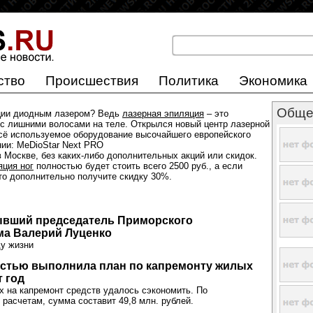
ство
Происшествия
Политика
Экономика
Обще
ции диодным лазером? Ведь
лазерная эпиляция
– это
с лишними волосами на теле. Открылся новый центр лазерной
всё используемое оборудование высочайшего европейского
нии: MeDioStar Next PRO
 Москве, без каких-либо дополнительных акций или скидок.
яция ног
полностью будет стоить всего 2500 руб., а если
 то дополнительно получите скидку 30%.
ывший председатель Приморского
ма Валерий Луценко
ду жизни
остью выполнила план по капремонту жилых
т год
 на капремонт средств удалось сэкономить. По
расчетам, сумма составит 49,8 млн. рублей.