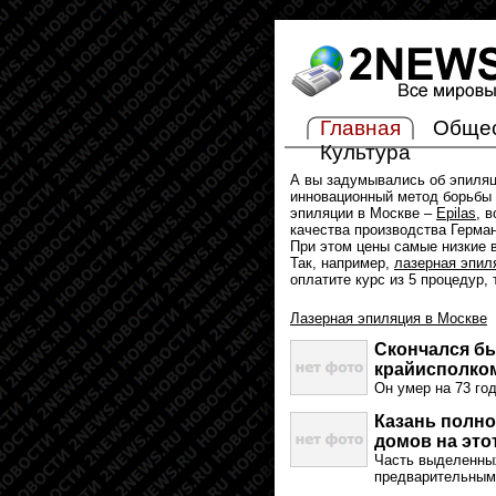
Главная
Обще
Культура
А вы задумывались об эпиля
инновационный метод борьбы 
эпиляции в Москве –
Epilas
, 
качества производства Герма
При этом цены самые низкие в
Так, например,
лазерная эпил
оплатите курс из 5 процедур,
Лазерная эпиляция в Москве
Скончался б
крайисполко
Он умер на 73 го
Казань полн
домов на это
Часть выделенных
предварительным 