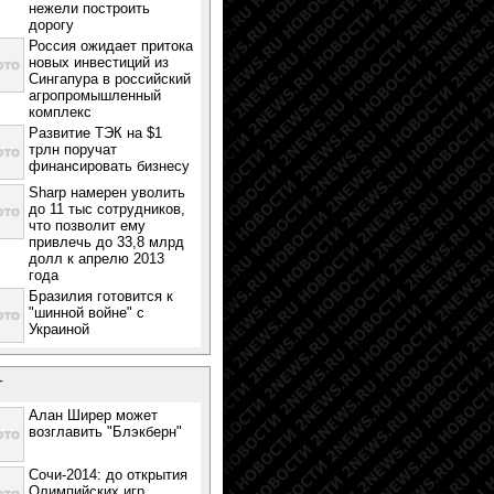
нежели построить
дорогу
Россия ожидает притока
новых инвестиций из
Сингапура в российский
агропромышленный
комплекс
Развитие ТЭК на $1
трлн поручат
финансировать бизнесу
Sharp намерен уволить
до 11 тыс сотрудников,
что позволит ему
привлечь до 33,8 млрд
долл к апрелю 2013
года
Бразилия готовится к
"шинной войне" с
Украиной
т
Алан Ширер может
возглавить "Блэкберн"
Сочи-2014: до открытия
Олимпийских игр