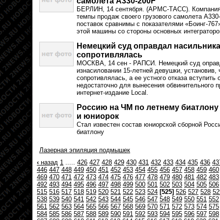
самолета A330-200F
БЕРЛИН, 14 сентября. (АРМС-ТАСС). Компания
темпы продаж своего грузового самолета A330-
поставок сравнимы с показателями «Боинг-767
этой машины со стороны основных интеграторо
Немецкий суд оправдал насильника,
сопротивлялась
МОСКВА, 14 сен - РАПСИ. Немецкий суд оправ
изнасиловании 15-летней девушки, установив, 
сопротивлялась, а ее устного отказа вступить 
недостаточно для вынесения обвинительного п
интернет-издание Local.
Россию на ЧМ по летнему биатлону
и юниорок
Стал известен состав юниорской сборной Росс
биатлону
Лазерная эпиляция подмышек
‹
назад
1
.....
426
427
428
429
430
431
432
433
434
435
436
43
446
447
448
449
450
451
452
453
454
455
456
457
458
459
460
469
470
471
472
473
474
475
476
477
478
479
480
481
482
483
492
493
494
495
496
497
498
499
500
501
502
503
504
505
506
515
516
517
518
519
520
521
522
523
524
[525]
526
527
528
52
538
539
540
541
542
543
544
545
546
547
548
549
550
551
552
561
562
563
564
565
566
567
568
569
570
571
572
573
574
575
584
585
586
587
588
589
590
591
592
593
594
595
596
597
598