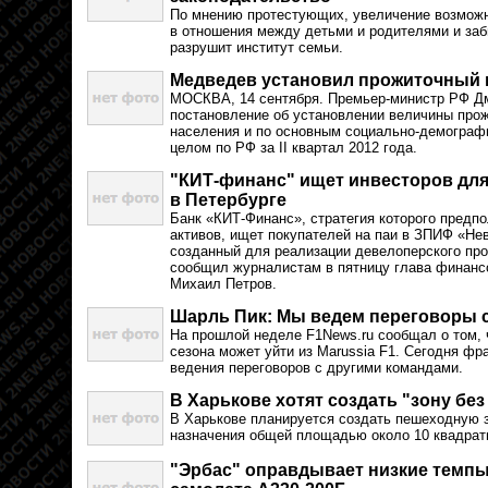
По мнению протестующих, увеличение возможн
в отношения между детьми и родителями и заби
разрушит институт семьи.
Медведев установил прожиточный
МОСКВА, 14 сентября. Премьер-министр РФ Д
постановление об установлении величины про
населения и по основным социально-демограф
целом по РФ за II квартал 2012 года.
"КИТ-финанс" ищет инвесторов для
в Петербурге
Банк «КИТ-Финанс», стратегия которого предп
активов, ищет покупателей на паи в ЗПИФ «Нев
созданный для реализации девелоперского про
сообщил журналистам в пятницу глава финанс
Михаил Петров.
Шарль Пик: Мы ведем переговоры 
На прошлой неделе F1News.ru сообщал о том,
сезона может уйти из Marussia F1. Сегодня фр
ведения переговоров с другими командами.
В Харькове хотят создать "зону бе
В Харькове планируется создать пешеходную з
назначения общей площадью около 10 квадрат
"Эрбас" оправдывает низкие темпы