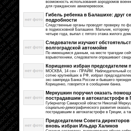
возможность использования аэродромов военн
для гражданских авиаперевозок.
Гибель ребенка в Балашихе: друг с
подробности
Следственные органы проводят проверку по фа
в подмосковной Балашихе. Мальчик, которому
четыре года, выпал с пятого этажа жилого дом
Следователи изучают обстоятельст
волгоградской автомойке
По имеющимся данным, на месте трагедии сей
взрывотехники, следователи опрашивают свид
Корищенко избран председателем 
МОСКВА, 14 сен - ПРАЙМ. Наблюдательный сов
сотню крупнейших в РФ, избрал председателем
экс-зампреда Банка России и бывшего презид
Корищенко, говорится в сообщении банка.
Меркушкин поручил оказать помощ
пострадавшим в автокатастрофе в 
Губернатор Самарской области Николай Мерку
социально-демографического развития оказат
пострадавшим в автокатастрофе в Греции, а т
Председателем Совета директоров
вновь избран Ильдар Халиков
Сегодня состоялось внеочередное общее собр