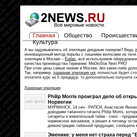
Главная
Общество
Происшеств
Культура
А вы задумывались об эпиляции диодным лазером? Ведь
л
инновационный метод борьбы с лишними волосами на теле.
эпиляции в Москве –
Epilas
, всё используемое оборудован
качества производства Германии: MeDioStar Next PRO
При этом цены самые низкие в Москве, без каких-либо доп
Так, например,
лазерная эпиляция ног
полностью будет стои
оплатите курс из 5 процедур, то дополнительно получите с
Лазерная эпиляция
Philip Morris проиграл дело об отк
Норвегии
МУРМАНСК, 14 сен - РАПСИ, Анастасия Яконюк
доводами табачного гиганта Philip Morris, кото
сигареты и жевательный табак - снюс - продав
норвежских магазинов, и решил в пятницу оста
демонстрацию табачной продукции, сообщила 
Эменике: у меня нет страха перед 