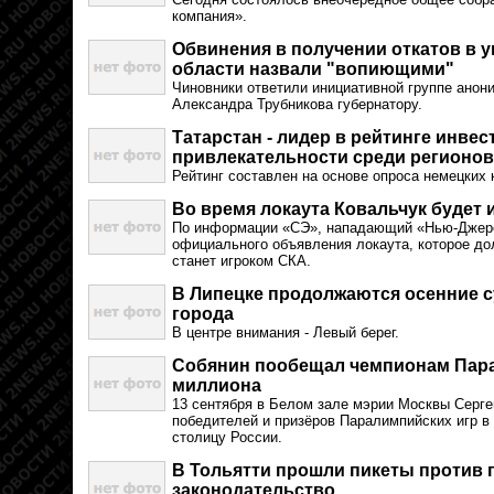
компания».
Обвинения в получении откатов в 
области назвали "вопиющими"
Чиновники ответили инициативной группе анон
Александра Трубникова губернатору.
Татарстан - лидер в рейтинге инве
привлекательности среди регионо
Рейтинг составлен на основе опроса немецких
Во время локаута Ковальчук будет 
По информации «СЭ», нападающий «Нью-Джерс
официального объявления локаута, которое до
станет игроком СКА.
В Липецке продолжаются осенние с
города
В центре внимания - Левый берег.
Собянин пообещал чемпионам Пар
миллиона
13 сентября в Белом зале мэрии Москвы Серг
победителей и призёров Паралимпийских игр в
столицу России.
В Тольятти прошли пикеты против 
законодательство