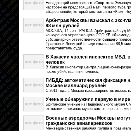
Нападающий московского «Спартака» Эммануэ
настроен на предстоящий матч первого тура гр
«Барселоной», который состоится на «Камп Ноу
Арбитраж Москвы взыскал с экс-гл
88 млн рублей
МОСКВА, 14 сен - РАПСИ. Арбитражный суд М
конкурсного управляющего ООО КБ «Диамонд-Б
субсидиарной ответственности бывшего предс
Прасковьи Левицкой в виде взыскания 88,5 м
представитель суда.
В Хакасии уволен инспектор МВД, 
человек
В Хакасии инспектор центра лицензионно-раз
после убийства пяти человек.
ГИБДД: автоматическая фиксация 
Москве миллиард рублей
С 2011 года в Москве пассажиропоток возрос 
Ученые обнаружили первую в мире
Британские ученые из Национального музея С
отыскали в архивах музея самые первые в мир
Военные аэродромы Москвы могут 
гражданских авиаперевозок
Межведомственная рабочая группа в правител