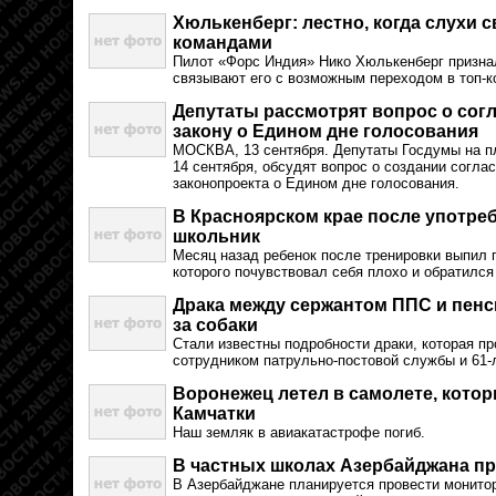
Хюлькенберг: лестно, когда слухи с
командами
Пилот «Форс Индия» Нико Хюлькенберг признал
связывают его с возможным переходом в топ-
Депутаты рассмотрят вопрос о сог
закону о Едином дне голосования
МОСКВА, 13 сентября. Депутаты Госдумы на пл
14 сентября, обсудят вопрос о создании согла
законопроекта о Едином дне голосования.
В Красноярском крае после употре
школьник
Месяц назад ребенок после тренировки выпил 
которого почувствовал себя плохо и обратился
Драка между сержантом ППС и пенс
за собаки
Стали известны подробности драки, которая п
сотрудником патрульно-постовой службы и 61-
Воронежец летел в самолете, котор
Камчатки
Наш земляк в авиакатастрофе погиб.
В частных школах Азербайджана п
В Азербайджане планируется провести монитор