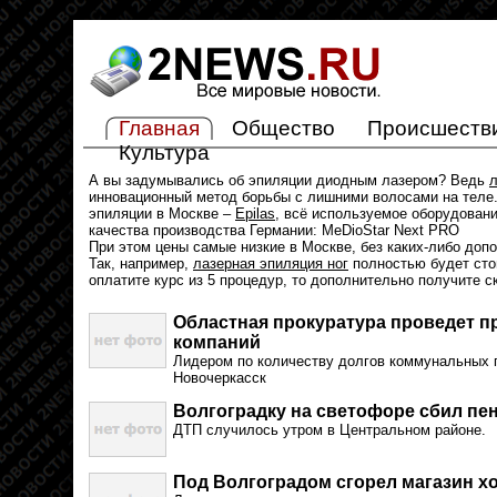
Главная
Общество
Происшеств
Культура
А вы задумывались об эпиляции диодным лазером? Ведь
л
инновационный метод борьбы с лишними волосами на теле.
эпиляции в Москве –
Epilas
, всё используемое оборудован
качества производства Германии: MeDioStar Next PRO
При этом цены самые низкие в Москве, без каких-либо доп
Так, например,
лазерная эпиляция ног
полностью будет стои
оплатите курс из 5 процедур, то дополнительно получите с
Областная прокуратура проведет 
компаний
Лидером по количеству долгов коммунальных 
Новочеркасск
Волгоградку на светофоре сбил пе
ДТП случилось утром в Центральном районе.
Под Волгоградом сгорел магазин х