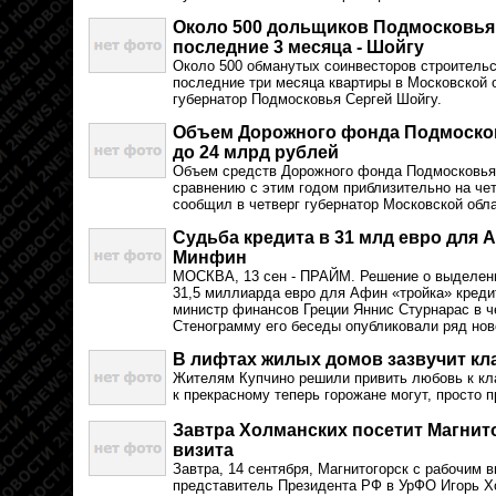
Около 500 дольщиков Подмосковья
последние 3 месяца - Шойгу
Около 500 обманутых соинвесторов строительс
последние три месяца квартиры в Московской 
губернатор Подмосковья Сергей Шойгу.
Объем Дорожного фонда Подмосковь
до 24 млрд рублей
Объем средств Дорожного фонда Подмосковья 
сравнению с этим годом приблизительно на чет
сообщил в четверг губернатор Московской обл
Судьба кредита в 31 млд евро для А
Минфин
МОСКВА, 13 сен - ПРАЙМ. Решение о выделени
31,5 миллиарда евро для Афин «тройка» креди
министр финансов Греции Яннис Стурнарас в ч
Стенограмму его беседы опубликовали ряд нов
В лифтах жилых домов зазвучит кл
Жителям Купчино решили привить любовь к кл
к прекрасному теперь горожане могут, просто 
Завтра Холманских посетит Магнит
визита
Завтра, 14 сентября, Магнитогорск с рабочим 
представитель Президента РФ в УрФО Игорь Х