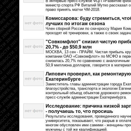
В интервью пресс-службе ФЦП «Развитие физи
министр спорта РФ Виталий Мутко рассказал о
право принять матчи ЧМ-2018.
Комиссарова: буду стремиться, что
лучших по итогам сезона
Член сборной России по ски-кроссу Мария Ком
проходят её тренировки, а также о своих зада
"Совкомфлот" снизил чистую прибы
20,7% - до $50,9 млн
МОСКВА, 13 сен - ПРАЙМ. Чистая прибыль кру
компании ОАО «Совкомфлот» по МСФО в перво
снизилась 20,7% по сравнению с аналогичным 
50,9 миллиона долларов, говорится в материа
Липович проверил, как ремонтирую
Екатеринбурге
Заместитель главы администрации города Екат
благоустройства, транспорта и экологии Евген
контрольный объезд объектов дорожного ремон
пресс-службе администрации Екатеринбурга.
Исследование: причина низкой зар
- получаешь то, что просишь
Результаты исследования, проведенного научн
университета, показывают, что разрыв в оплат
многом обусловлен ими самими - женщины про
мужчины с той же квалификацией.