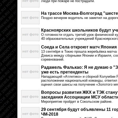
Люди при пожаре не пострадали.
На трассе Москва-Волгоград "шесте
Поздно вечером водитель не заметил на дорог
Красноярских школьников будут учи
О готовности отдать третий урок физической к
40 образовательных учреждений Красноярского
Соеда и Села откроют матч Япония 
13 сентября в Токио прошла жеребьёвка матча
Дэвиса между сборными Японии и Израиля, с
соревнований.
Радамель Фалькао: Я не думаю о "З
уже есть претенденты
Нападающий «Атлетико» и сборной Колумбии 
расположении национальной команды, ответил
оценил свои шансы на получение «Золотого мя
Вопросы развития ЖКХ и ТЭК стану
заседания Ассоциации МСУ област
Мероприятие пройдет в Сокольском районе.
29 сентября будут объявлены 11 го
ЧМ-2018