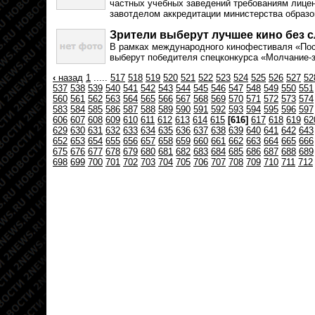
частных учебных заведений требованиям лицен
завотделом аккредитации министерства образо
Зрители выберут лучшее кино без 
В рамках международного кинофестиваля «Пос
выберут победителя спецконкурса «Молчание-з
‹
назад
1
.....
517
518
519
520
521
522
523
524
525
526
527
52
537
538
539
540
541
542
543
544
545
546
547
548
549
550
551
560
561
562
563
564
565
566
567
568
569
570
571
572
573
574
583
584
585
586
587
588
589
590
591
592
593
594
595
596
597
606
607
608
609
610
611
612
613
614
615
[616]
617
618
619
62
629
630
631
632
633
634
635
636
637
638
639
640
641
642
643
652
653
654
655
656
657
658
659
660
661
662
663
664
665
666
675
676
677
678
679
680
681
682
683
684
685
686
687
688
689
698
699
700
701
702
703
704
705
706
707
708
709
710
711
712