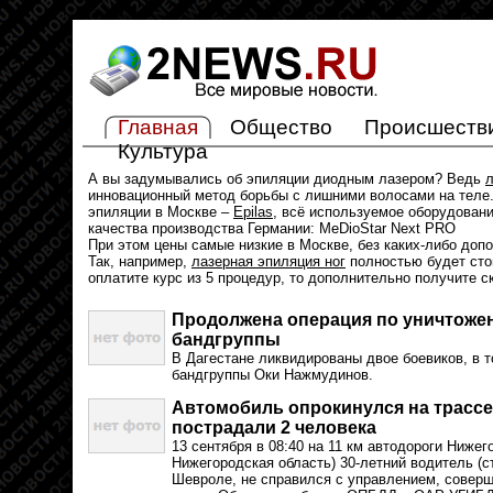
Главная
Общество
Происшеств
Культура
А вы задумывались об эпиляции диодным лазером? Ведь
л
инновационный метод борьбы с лишними волосами на теле.
эпиляции в Москве –
Epilas
, всё используемое оборудован
качества производства Германии: MeDioStar Next PRO
При этом цены самые низкие в Москве, без каких-либо доп
Так, например,
лазерная эпиляция ног
полностью будет стои
оплатите курс из 5 процедур, то дополнительно получите с
Продолжена операция по уничтоже
бандгруппы
В Дагестане ликвидированы двое боевиков, в 
бандгруппы Оки Нажмудинов.
Автомобиль опрокинулся на трассе
пострадали 2 человека
13 сентября в 08:40 на 11 км автодороги Ниже
Нижегородская область) 30-летний водитель (ст
Шевроле, не справился с управлением, совер