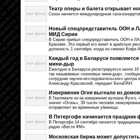
Театр оперы и балета открывает н
Сезон начнется международным гала-концерто
Новый спецпредставитель ООН и ЛА
МИД Сирии
В Сирию прибыл спецпредставитель ООН и ЛА
Брахими. Это первый его визит в арабскую рес
должность 1 сентября, когда он сменил Кофи 
Каждый год в Беларуси появляется
мини-дыр
Ежегодно в Беларуси регистрируется около 10
так называемых «озоновых мини-дыр», сообщи
сотрудник научно-исследовательского центра
Александр Красовский, передает БелаПАН.
Извержение Огня выгнало из домов
В Гватемале из-за извержения вулкана Фуэго, 
значит «Огонь», 30 тысяч человек эвакуирова
отправляют во временные убежища.
В Петергофе начинается праздник 
В Петергофе 14 сентября начнется традиционн
радио «Вести ФМ».
Московская биржа может допустить