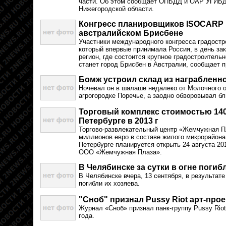
части. Об этом сообщает ОПБДД и ОАР УГИБД
Нижегородской области.
Конгресс планировщиков ISOCARP в
австралийском Брисбене
Участники международного конгресса градост
который впервые принимала Россия, в день з
регион, где состоится крупное градостроительн
станет город Брисбен в Австралии, сообщает п
Бомж устроил склад из награбленн
Ночевал он в шалаше недалеко от Молочного о
агрогородке Поречье, а заодно обворовывал б
Торговый комплекс стоимостью 140
Петербурге в 2013 г
Торгово-развлекательный центр «Жемчужная П
миллионов евро в составе жилого микрорайон
Петербурге планируется открыть 24 августа 20
ООО «Жемчужная Плаза».
В Челябинске за сутки в огне погиб
В Челябинске вчера, 13 сентября, в результате
погибли их хозяева.
"Сноб" признал Pussy Riot арт-прое
Журнал «Сноб» признал панк-группу Pussy Rio
года.