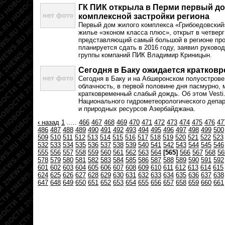
ГК ПИК открыла в Перми первый д
комплексной застройки региона
Первый дом жилого комплекса «Грибоедовский»
жилье «эконом класса плюс», открыт в четверг
представляющий самый большой в регионе про
планируется сдать в 2016 году, заявил руков
группы компаний ПИК Владимир Криницын.
Сегодня в Баку ожидается кратков
Сегодня в Баку и на Абшеронском полуостров
облачность, в первой половине дня пасмурно,
кратковременный слабый дождь. Об этом Vesti
Национального гидрометеорологического депа
и природных ресурсов Азербайджана.
‹
назад
1
.....
466
467
468
469
470
471
472
473
474
475
476
47
486
487
488
489
490
491
492
493
494
495
496
497
498
499
500
509
510
511
512
513
514
515
516
517
518
519
520
521
522
523
532
533
534
535
536
537
538
539
540
541
542
543
544
545
546
555
556
557
558
559
560
561
562
563
564
[565]
566
567
568
56
578
579
580
581
582
583
584
585
586
587
588
589
590
591
592
601
602
603
604
605
606
607
608
609
610
611
612
613
614
615
624
625
626
627
628
629
630
631
632
633
634
635
636
637
638
647
648
649
650
651
652
653
654
655
656
657
658
659
660
661