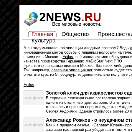
Главная
Общество
Происшеств
Культура
А вы задумывались об эпиляции диодным лазером? Ведь
л
инновационный метод борьбы с лишними волосами на теле.
эпиляции в Москве –
Epilas
, всё используемое оборудован
качества производства Германии: MeDioStar Next PRO
При этом цены самые низкие в Москве, без каких-либо доп
Так, например,
лазерная эпиляция ног
полностью будет стои
оплатите курс из 5 процедур, то дополнительно получите с
Epilas
Золотой ключ для акварелистов едв
В середине сентября была поставлена жирная 
одного из столичных долгостроев. В этот ден
открылась и приняла первых студентов Академ
Сергея Андрияки. Здание строилось более 20 
Александр Рожков - о неудачном с
Как и в прошлом сезоне, «Салават Юлаев» про
заставив нас лишний раз убедиться в том, что 