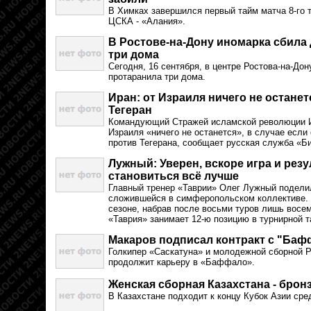
В Химках завершился первый тайм матча 8-го 
ЦСКА - «Алания».
В Ростове-на-Дону иномарка сбила
три дома
Сегодня, 16 сентября, в центре Ростова-на-До
протаранила три дома.
Иран: от Израиля ничего не останет
Тегеран
Командующий Стражей исламской революции И
Израиля «ничего не останется», в случае если
против Тегерана, сообщает русская служба «Би
Лужный: Уверен, вскоре игра и рез
становиться всё лучше
Главный тренер «Таврии» Олег Лужный подели
сложившейся в симферопольском коллективе. 
сезоне, набрав после восьми туров лишь восем
«Таврия» занимает 12-ю позицию в турнирной т
Макаров подписал контракт с "Баф
Голкипер «Саскатуна» и молодежной сборной 
продолжит карьеру в «Баффало».
Женская сборная Казахстана - брон
В Казахстане подходит к концу Кубок Азии сре