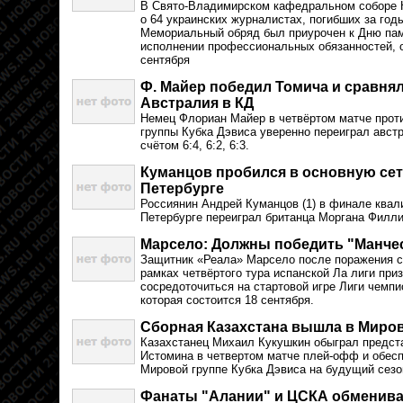
В Свято-Владимирском кафедральном соборе 
о 64 украинских журналистах, погибших за год
Мемориальный обряд был приурочен к Дню пам
исполнении профессиональных обязанностей, 
сентября
Ф. Майер победил Томича и сравнял 
Австралия в КД
Немец Флориан Майер в четвёртом матче прот
группы Кубка Дэвиса уверенно переиграл авст
счётом 6:4, 6:2, 6:3.
Куманцов пробился в основную сетк
Петербурге
Россиянин Андрей Куманцов (1) в финале квали
Петербурге переиграл британца Моргана Филлипса
Марсело: Должны победить "Манче
Защитник «Реала» Марсело после поражения со
рамках четвёртого тура испанской Ла лиги при
сосредоточиться на стартовой игре Лиги чемпи
которая состоится 18 сентября.
Сборная Казахстана вышла в Миров
Казахстанец Михаил Кукушкин обыграл предст
Истомина в четвертом матче плей-офф и обесп
Мировой группе Кубка Дэвиса на будущий сезо
Фанаты "Алании" и ЦСКА обменив