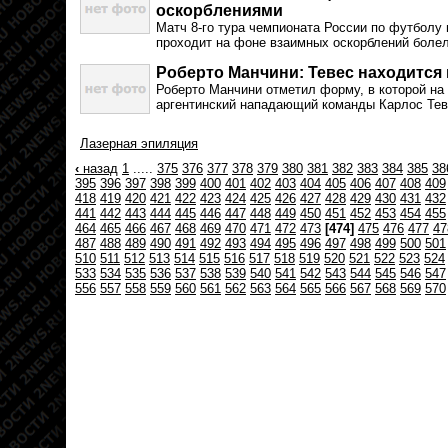
оскорблениями
Матч 8-го тура чемпионата России по футбол
проходит на фоне взаимных оскорблений боле
Роберто Манчини: Тевес находится
Роберто Манчини отметил форму, в которой на
аргентинский нападающий команды Карлос Тев
Лазерная эпиляция
‹
назад
1
.....
375
376
377
378
379
380
381
382
383
384
385
38
395
396
397
398
399
400
401
402
403
404
405
406
407
408
409
418
419
420
421
422
423
424
425
426
427
428
429
430
431
432
441
442
443
444
445
446
447
448
449
450
451
452
453
454
455
464
465
466
467
468
469
470
471
472
473
[474]
475
476
477
47
487
488
489
490
491
492
493
494
495
496
497
498
499
500
501
510
511
512
513
514
515
516
517
518
519
520
521
522
523
524
533
534
535
536
537
538
539
540
541
542
543
544
545
546
547
556
557
558
559
560
561
562
563
564
565
566
567
568
569
570