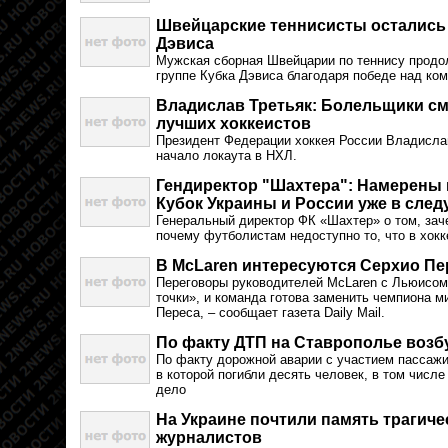
Швейцарские теннисисты остались 
Дэвиса
Мужская сборная Швейцарии по теннису продо
группе Кубка Дэвиса благодаря победе над ко
Владислав Третьяк: Болельщики см
лучших хоккеистов
Президент Федерации хоккея России Владисла
начало локаута в НХЛ.
Гендиректор "Шахтера": Намерены
Кубок Украины и России уже в сле
Генеральный директор ФК «Шахтер» о том, зач
почему футболистам недоступно то, что в хокк
В McLaren интересуются Серхио П
Переговоры руководителей McLaren с Льюисом
точки», и команда готова заменить чемпиона ми
Переса, – сообщает газета Daily Mail.
По факту ДТП на Ставрополье возб
По факту дорожной аварии с участием пассажи
в которой погибли десять человек, в том числ
дело
На Украине почтили память трагич
журналистов