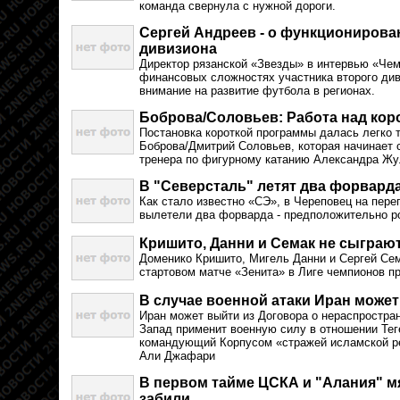
команда свернула с нужной дороги.
Сергей Андреев - о функционирова
дивизиона
Директор рязанской «Звезды» в интервью «Че
финансовых сложностях участника второго див
внимание на развитие футбола в регионах.
Боброва/Соловьев: Работа над кор
Постановка короткой программы далась легко 
Боброва/Дмитрий Соловьев, которая начинает 
тренера по фигурному катанию Александра Жу
В "Северсталь" летят два форвард
Как стало известно «СЭ», в Череповец на пер
вылетели два форварда - предположительно ро
Кришито, Данни и Семак не сыграют
Доменико Кришито, Мигель Данни и Сергей Сем
стартовом матче «Зенита» в Лиге чемпионов п
В случае военной атаки Иран може
Иран может выйти из Договора о нераспростра
Запад применит военную силу в отношении Тег
командующий Корпусом «стражей исламской 
Али Джафари
В первом тайме ЦСКА и "Алания" мя
забили