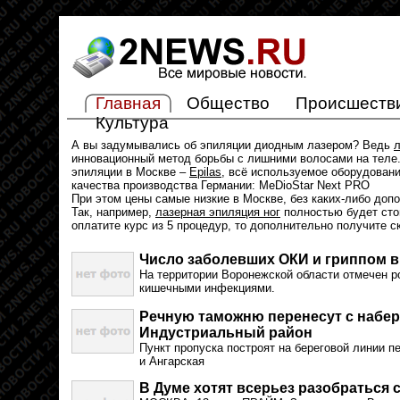
Главная
Общество
Происшеств
Культура
А вы задумывались об эпиляции диодным лазером? Ведь
л
инновационный метод борьбы с лишними волосами на теле.
эпиляции в Москве –
Epilas
, всё используемое оборудован
качества производства Германии: MeDioStar Next PRO
При этом цены самые низкие в Москве, без каких-либо доп
Так, например,
лазерная эпиляция ног
полностью будет стои
оплатите курс из 5 процедур, то дополнительно получите с
Число заболевших ОКИ и гриппом в
На территории Воронежской области отмечен р
кишечными инфекциями.
Речную таможню перенесут с набер
Индустриальный район
Пункт пропуска построят на береговой линии 
и Ангарская
В Думе хотят всерьез разобраться