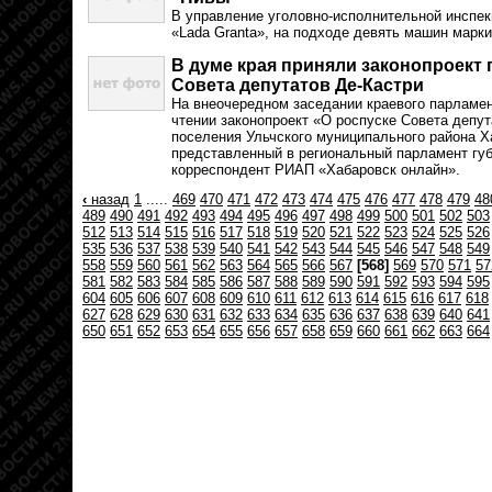
В управление уголовно-исполнительной инспе
«Lada Granta», на подходе девять машин марк
В думе края приняли законопроект 
Совета депутатов Де-Кастри
На внеочередном заседании краевого парламен
чтении законопроект «О роспуске Совета депут
поселения Ульчского муниципального района Х
представленный в региональный парламент гу
корреспондент РИАП «Хабаровск онлайн».
‹
назад
1
.....
469
470
471
472
473
474
475
476
477
478
479
48
489
490
491
492
493
494
495
496
497
498
499
500
501
502
503
512
513
514
515
516
517
518
519
520
521
522
523
524
525
526
535
536
537
538
539
540
541
542
543
544
545
546
547
548
549
558
559
560
561
562
563
564
565
566
567
[568]
569
570
571
57
581
582
583
584
585
586
587
588
589
590
591
592
593
594
595
604
605
606
607
608
609
610
611
612
613
614
615
616
617
618
627
628
629
630
631
632
633
634
635
636
637
638
639
640
641
650
651
652
653
654
655
656
657
658
659
660
661
662
663
664