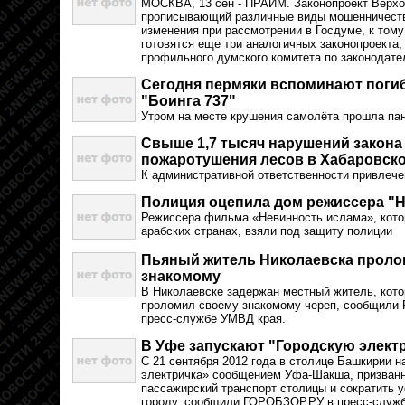
МОСКВА, 13 сен - ПРАЙМ. Законопроект Верхо
прописывающий различные виды мошенничеств
изменения при рассмотрении в Госдуме, к тому
готовятся еще три аналогичных законопроекта,
профильного думского комитета по законодат
Сегодня пермяки вспоминают поги
"Боинга 737"
Утром на месте крушения самолёта прошла па
Свыше 1,7 тысяч нарушений закона
пожаротушения лесов в Хабаровско
К административной ответственности привлеч
Полиция оцепила дом режиссера "
Режиссера фильма «Невинность ислама», кото
арабских странах, взяли под защиту полиции
Пьяный житель Николаевска проло
знакомому
В Николаевске задержан местный житель, кото
проломил своему знакомому череп, сообщили 
пресс-службе УМВД края.
В Уфе запускают "Городскую элект
С 21 сентября 2012 года в столице Башкирии н
электричка» сообщением Уфа-Шакша, призванн
пассажирский транспорт столицы и сократить
городу, сообщили ГОРОБЗОР.РУ в пресс-служ