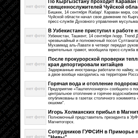
По Кыргызстану проходит Караван 
священнослужителей Чуйской обла
Бишкек, 14 сентября /Кабар/. Караван мира, 
Чуйской области начал свое движение по Кырг
пресс-службе Духовного управления мусульма
В Узбекистане приступил к работе
Узбекистан, Ташкент, 14 сентября /корр. Trend
чрезвычайный и полномочный посол Султанат
Мухаммад аль-Лавати в четверг передал руко
верительных грамот, мообщила пресс-служба 
После прокурорской проверки тепл
края депортировали китайцев
Задержанные иностранцы работали по найму, н
а двое вообще находились на территории Росс
Горячая вода и отопление подорож
Предприятие «Таштеплоэнерго» сообщило о по
центральное отопление и горячее водоснабже
опубликованы в газетах столичного хокимията 
окшоми".
Игорь Холманских прибыл в Магни
Полномочный представитель президента в УрФ
Магнитогорск.
Сотрудников ГУФСИН в Приморье п
"Нивы"