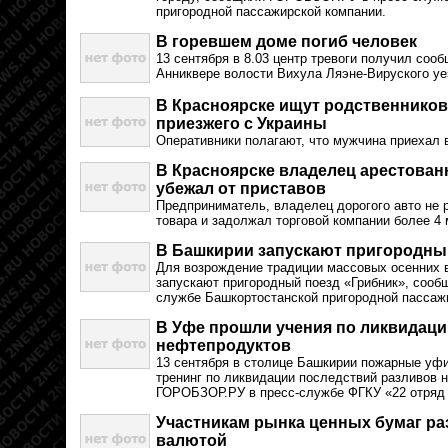
пригородной пассажирской компании.
В горевшем доме погиб человек
13 сентября в 8.03 центр тревоги получил соо
Анниквере волости Вихула Ляэне-Вируского уе
В Красноярске ищут родственников
приезжего с Украины
Оперативники полагают, что мужчина приехал в
В Красноярске владелец арестован
убежал от приставов
Предприниматель, владелец дорогого авто не 
товара и задолжал торговой компании более 4 
В Башкирии запускают пригородный
Для возрождение традиции массовых осенних 
запускают пригородный поезд «Грибник», соо
службе Башкортостанской пригородной пассаж
В Уфе прошли учения по ликвидаци
нефтепродуктов
13 сентября в столице Башкирии пожарные уфи
тренинг по ликвидации последствий разливов 
ГОРОБЗОР.РУ в пресс-службе ФГКУ «22 отряд
Участникам рынка ценных бумаг ра
валютой