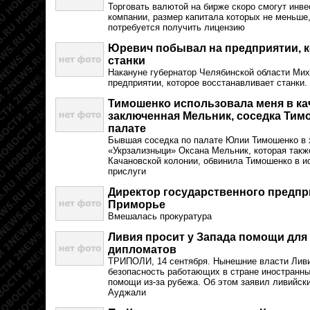
Торговать валютой на бирже скоро смогут инв
компании, размер капитала которых не меньше,
потребуется получить лицензию
Юревич побывал на предприятии, к
станки
Накануне губернатор Челябинской области Ми
предприятии, которое восстанавливает станки.
Тимошенко использовала меня в кач
заключенная Мельник, соседка Тим
палате
Бывшая соседка по палате Юлии Тимошенко в 
«Укрзализныци» Оксана Мельник, которая такж
Качановской колонии, обвинила Тимошенко в и
прислуги
Директор государственного предпр
Приморье
Вмешалась прокуратура
Ливия просит у Запада помощи дл
дипломатов
ТРИПОЛИ, 14 сентября. Нынешние власти Ливи
безопасность работающих в стране иностранн
помощи из-за рубежа. Об этом заявил ливийск
Ауджали