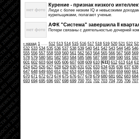
Курение - признак низкого интеллек
Люди с более низким IQ и невысокими дохода
курильщиками, полагают ученые.
АФК "Система" завершила II квартал
Потери связаны с деятельностью дочерней ко
‹
назад
1
.....
512
513
514
515
516
517
518
519
520
521
522
52
532
533
534
535
536
537
538
539
540
541
542
543
544
545
546
555
556
557
558
559
560
561
562
563
564
565
566
567
568
569
578
579
580
581
582
583
584
585
586
587
588
589
590
591
592
601
602
603
604
605
606
607
608
609
610
[611]
612
613
614
61
624
625
626
627
628
629
630
631
632
633
634
635
636
637
638
647
648
649
650
651
652
653
654
655
656
657
658
659
660
661
670
671
672
673
674
675
676
677
678
679
680
681
682
683
684
693
694
695
696
697
698
699
700
701
702
703
704
705
706
707