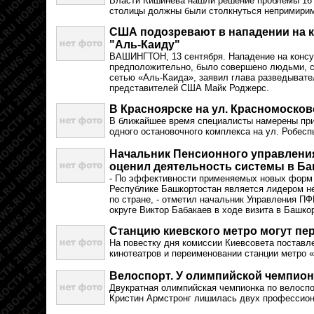
Власти Кишинева нашли решение проблемы 16 с
столицы должны были столкнуться непримирим
США подозревают в нападении на к
"Аль-Каиду"
ВАШИНГТОН, 13 сентября. Нападение на консу
предположительно, было совершено людьми, с
сетью «Аль-Каида», заявил глава разведывате
представителей США Майк Роджерс.
В Красноярске на ул. Красномосков
В ближайшее время специалисты намерены при
одного остановочного комплекса на ул. Робесп
Начальник Пенсионного управлени
оценил деятельность системы в Б
- По эффективности применяемых новых форм 
Республике Башкортостан является лидером не 
по стране, - отметил начальник Управления 
округе Виктор Бабакаев в ходе визита в Башко
Станцию киевского метро могут пе
На повестку дня комиссии Киевсовета поставл
кинотеатров и переименовании станции метро 
Велоспорт. У олимпийской чемпио
Двукратная олимпийская чемпионка по велоспо
Кристин Армстронг лишилась двух профессио