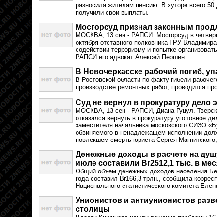
разносила жителям пенсию. В хуторе всего 50 
получили свои выплаты.
Мосгорсуд признал законным продл
МОСКВА, 13 сен - РАПСИ. Мосгорсуд в четверг
октября отставного полковника ГРУ Владимира
содействии терроризму и попытке организоват
РАПСИ его адвокат Алексей Першин.
В Новочеркасске рабочий погиб, уп
В Ростовской области по факту гибели рабочег
производстве ремонтных работ, проводится пр
Суд не вернул в прокуратуру дело 
МОСКВА, 13 сен - РАПСИ, Диана Гуцул. Тверск
отказался вернуть в прокуратуру уголовное д
заместителя начальника московского СИЗО «Б
обвиняемого в ненадлежащем исполнении долж
повлекшем смерть юриста Сергея Магнитского
Денежные доходы в расчете на душу
июле составили Br2512,1 тыс. в мес
Общий объем денежных доходов населения Бе
года составил Br166,3 трлн., сообщила корре
Национального статистического комитета Елен
Унионистов и антиунионистов разв
столицы