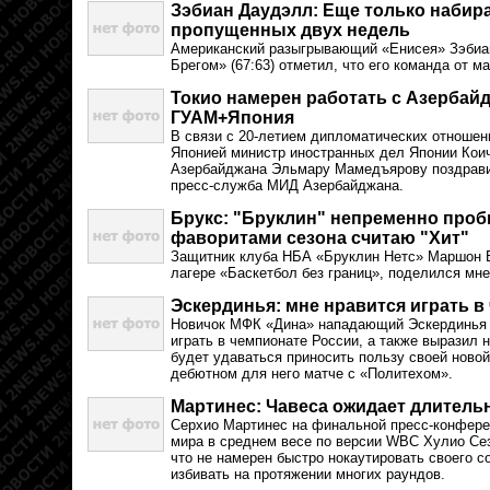
Зэбиан Даудэлл: Еще только наби
пропущенных двух недель
Американский разыгрывающий «Енисея» Зэбиа
Брегом» (67:63) отметил, что его команда от м
Токио намерен работать с Азербай
ГУАМ+Япония
В связи с 20-летием дипломатических отноше
Японией министр иностранных дел Японии Кои
Азербайджана Эльмару Мамедъярову поздрави
пресс-служба МИД Азербайджана.
Брукс: "Бруклин" непременно проб
фаворитами сезона считаю "Хит"
Защитник клуба НБА «Бруклин Нетс» Маршон 
лагере «Баскетбол без границ», поделился мн
Эскердинья: мне нравится играть в
Новичок МФК «Дина» нападающий Эскердинья о
играть в чемпионате России, а также выразил 
будет удаваться приносить пользу своей новой
дебютном для него матче с «Политехом».
Мартинес: Чавеса ожидает длитель
Серхио Мартинес на финальной пресс-конфере
мира в среднем весе по версии WBC Хулио С
что не намерен быстро нокаутировать своего со
избивать на протяжении многих раундов.