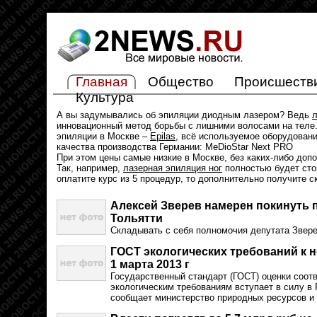
Главная
Общество
Происшеств
Культура
А вы задумывались об эпиляции диодным лазером? Ведь
л
инновационный метод борьбы с лишними волосами на теле.
эпиляции в Москве –
Epilas
, всё используемое оборудован
качества производства Германии: MeDioStar Next PRO
При этом цены самые низкие в Москве, без каких-либо доп
Так, например,
лазерная эпиляция ног
полностью будет стои
оплатите курс из 5 процедур, то дополнительно получите с
Алексей Зверев намерен покинуть 
Тольятти
Складывать с себя полномочия депутата Звере
ГОСТ экологических требований к 
1 марта 2013 г
Государственный стандарт (ГОСТ) оценки соот
экологическим требованиям вступает в силу в 
сообщает министерство природных ресурсов и 