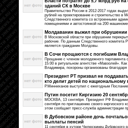
Власти потратят до 5,7 млрд руб н
зданий СК в Москве
Правительство России в 2012-2017 годах выде
рублей на проектирование и строительство в М
Следственного комитета со встроенными адми
помещениями и автостоянкой на 200 машиноме
Молдаванин выжил при обрушении
В Московской области при обрушении перекрыт
рабочие. По данным Следственного комитета 
является гражданин Молдовы.
В Сочи прощаются с погибшим Вл
Прощание с членом молодежного парламента со
15:00 в ритуальном агентстве «Мавзолей». Как
Владимира, похороны организованы благодаря
Президент РТ призвал не поддавать
кто делит детей по национальному 
Р.Минниханов выступил с ежегодным Послание
Путин посетит Киргизию 20 сентябр
МОСКВА, 13 сентября. Президент РФ Владимир
сентября по приглашению своего киргизского 
этом сообщает пресс-служба администрации п
В Дубовском районе дочь почтальо
выплаты пенсий
11 сентября в хуторе Челюскинец Дубовского 