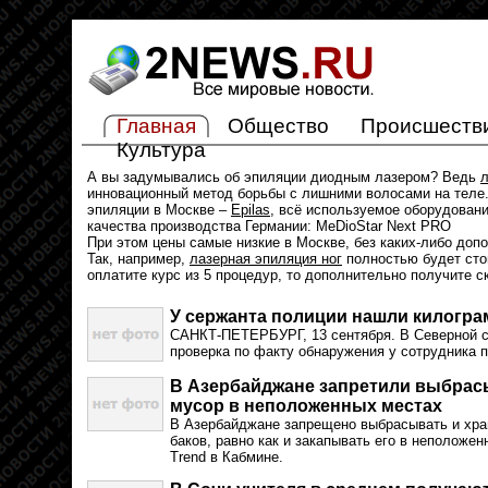
Главная
Общество
Происшеств
Культура
А вы задумывались об эпиляции диодным лазером? Ведь
л
инновационный метод борьбы с лишними волосами на теле.
эпиляции в Москве –
Epilas
, всё используемое оборудован
качества производства Германии: MeDioStar Next PRO
При этом цены самые низкие в Москве, без каких-либо доп
Так, например,
лазерная эпиляция ног
полностью будет стои
оплатите курс из 5 процедур, то дополнительно получите с
У сержанта полиции нашли килогр
САНКТ-ПЕТЕРБУРГ, 13 сентября. В Северной с
проверка по факту обнаружения у сотрудника п
В Азербайджане запретили выбрас
мусор в неположенных местах
В Азербайджане запрещено выбрасывать и хра
баков, равно как и закапывать его в неположе
Trend в Кабмине.