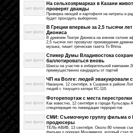
На сельхозярмарках в Казани жив
проверят дважды
Проверка овощей и картофеля на нитраты и ра
будет проходить выборочно.
В Греции впервые за 2,5 тысячи лет
Диониса
В древнем Театре Диониса на южном склоне а
2,5 тысячи лет прозвучат произведения древне
музыка, пишет греческая газета To Bhma.
Спикер Думы Владивостока сохрани
баллотироваться вновь
Шансы на участие в избирательной кампании 2
преимущественно кандидаты от партий
ЧП на Волге: людей эвакуировали 
Накануне, 12 сентября, в Сызрани в районе Ло
людей с тонущего катера КС-110.
Фоторепортаж с места перестрелки
Как известно, 12 сентября в городе Кульсары
спецоперация по ликвидации террористов
СМИ: Съемочную группу фильма о
продюсеры
ТЕЛЬ-АВИВ, 13 сентября. Около 80 членов съ
фильма о пророке Мухаммеде, который стал п