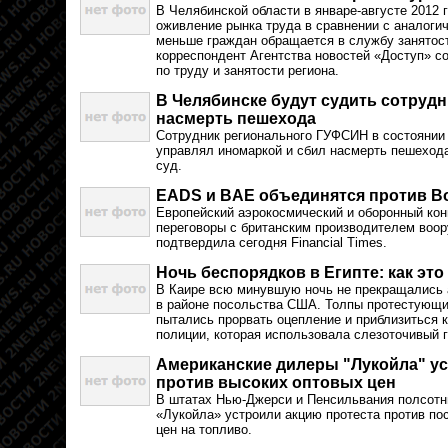
В Челябинской области в январе-августе 2012 
оживление рынка труда в сравнении с аналогич
меньше граждан обращается в службу занятост
корреспондент Агентства новостей «Доступ» с
по труду и занятости региона.
В Челябинске будут судить сотруд
насмерть пешехода
Сотрудник регионального ГУФСИН в состоянии 
управлял иномаркой и сбил насмерть пешехода
суд.
EADS и BAE объединятся против B
Европейский аэрокосмический и оборонный ко
переговоры с британским производителем воо
подтвердила сегодня Financial Times.
Ночь беспорядков в Египте: как эт
В Каире всю минувшую ночь не прекращались 
в районе посольства США. Толпы протестующи
пытались прорвать оцепление и приблизиться к
полиции, которая использовала слезоточивый г
Американские дилеры "Лукойла" ус
против высоких оптовых цен
В штатах Нью-Джерси и Пенсильвания полсотн
«Лукойла» устроили акцию протеста против по
цен на топливо.