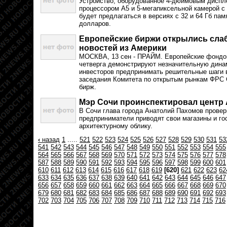
Устройство, оборудованное 4-дюймовым диспл
процессором A5 и 5-мегапиксельной камерой с
будет предлагаться в версиях с 32 и 64 Гб памя
долларов.
Европейские биржи открылись слаб
новостей из Америки
МОСКВА, 13 сен - ПРАЙМ. Европейские фондов
четверга демонстрируют незначительную дина
инвесторов предпринимать решительные шаги 
заседания Комитета по открытым рынкам ФРС
бирж.
Мэр Сочи проинспектировал центр
В Сочи глава города Анатолий Пахомов провер
предприниматели приводят свои магазины и го
архитектурному облику.
‹
назад
1
.....
521
522
523
524
525
526
527
528
529
530
531
53
541
542
543
544
545
546
547
548
549
550
551
552
553
554
555
564
565
566
567
568
569
570
571
572
573
574
575
576
577
578
587
588
589
590
591
592
593
594
595
596
597
598
599
600
601
610
611
612
613
614
615
616
617
618
619
[620]
621
622
623
62
633
634
635
636
637
638
639
640
641
642
643
644
645
646
647
656
657
658
659
660
661
662
663
664
665
666
667
668
669
670
679
680
681
682
683
684
685
686
687
688
689
690
691
692
693
702
703
704
705
706
707
708
709
710
711
712
713
714
715
716