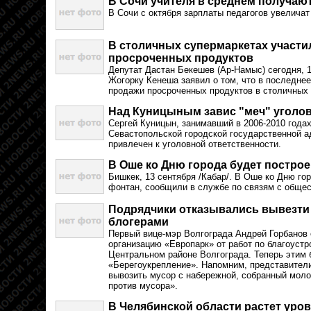
В Сочи учителя в среднем получают
В Сочи с октября зарплаты педагогов увеличат
В столичных супермаркетах участи
просроченных продуктов
Депутат Дастан Бекешев (Ар-Намыс) сегодня, 1
Жогорку Кенеша заявил о том, что в последне
продажи просроченных продуктов в столичных 
Над Куницыным завис "меч" уголов
Сергей Куницын, занимавший в 2006-2010 года
Севастопольской городской государственной а
привлечен к уголовной ответственности.
В Оше ко Дню города будет постро
Бишкек, 13 сентября /Кабар/. В Оше ко Дню го
фонтан, сообщили в службе по связям с общес
Подрядчики отказывались вывезти
блогерами
Первый вице-мэр Волгограда Андрей Горбанов
организацию «Европарк» от работ по благоустр
Центральном районе Волгограда. Теперь этим 
«Берегоукрепление». Напомним, представител
вывозить мусор с набережной, собранный мол
против мусора».
В Челябинской области растет уро