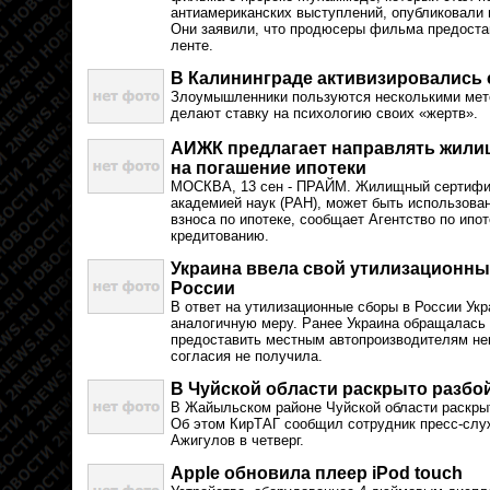
антиамериканских выступлений, опубликовали
Они заявили, что продюсеры фильма предост
ленте.
В Калининграде активизировались
Злоумышленники пользуются несколькими мето
делают ставку на психологию своих «жертв».
АИЖК предлагает направлять жил
на погашение ипотеки
МОСКВА, 13 сен - ПРАЙМ. Жилищный сертифик
академией наук (РАН), может быть использован
взноса по ипотеке, сообщает Агентство по ип
кредитованию.
Украина ввела свой утилизационны
России
В ответ на утилизационные сборы в России Укр
аналогичную меру. Ранее Украина обращалась 
предоставить местным автопроизводителям не
согласия не получила.
В Чуйской области раскрыто разбо
В Жайыльском районе Чуйской области раскры
Об этом КирТАГ сообщил сотрудник пресс-слу
Ажигулов в четверг.
Apple обновила плеер iPod touch