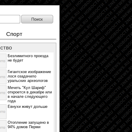
Спорт
ство
Безлимитного проезда
не будет
Гигантское изображение
лося озадачило
уральских археологов
Мечеть "Кул Шариф"
откроется в декабре или
в начале следующего
года
Евнухи живут дольше
Отопление запущено в
94% домов Перми