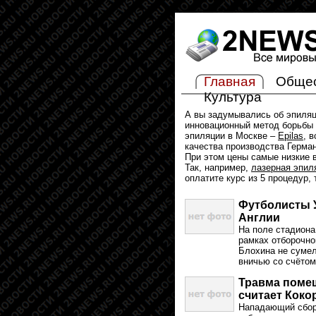
Главная
Обще
Культура
А вы задумывались об эпиля
инновационный метод борьбы 
эпиляции в Москве –
Epilas
, 
качества производства Герма
При этом цены самые низкие в
Так, например,
лазерная эпил
оплатите курс из 5 процедур,
Футболисты У
Англии
На поле стадиона
рамках отборочно
Блохина не сумел
вничью со счётом
Травма помеш
считает Коко
Нападающий сборн