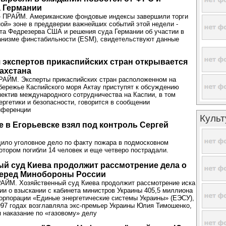
а Германии
- ПРАЙМ. Американские фондовые индексы завершили торги
ной» зоне в преддверии важнейших событий этой недели -
та Федрезерва США и решения суда Германии об участии в
анизме финстабильности (ESM), свидетельствуют данные
экспертов прикаспийских стран открывается
захстана
ПРАЙМ. Эксперты прикаспийских стран расположенном на
бережье Каспийского моря Актау приступят к обсуждению
пектив международного сотрудничества на Каспии, в том
ергетики и безопасности, говорится в сообщении
нференции
Культ
е в Егорьевске взял под контроль Сергей
ило уголовное дело по факту пожара в подмосковном
котором погибли 14 человек и еще четверо пострадали.
й суд Киева продолжит рассмотрение дела о
перед Минобороны России
РАЙМ. Хозяйственный суд Киева продолжит рассмотрение иска
и о взыскании с кабинета министров Украины 405,5 миллиона
орпорации «Единые энергетические системы Украины» (ЕЭСУ),
997 годах возглавляла экс-премьер Украины Юлия Тимошенко,
наказание по «газовому» делу