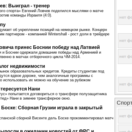
ев: Выиграл - тренер
ого спорта» Евгений Ловчев поделился мыслями о матче
ротив команды Израиля (4:0).
опу
думает об укреплении позиций на немецком рынке. Концерн
м партнером - компанией Wintershall - рост доли в трейдере
вича принес Боснии победу над Латвией
и и Боснии одержали домашние победы над Арменией и
твенно в матчах отборочного цикла ЧМ-2014.
алог недвижимости
ынок образовательных кредитов. Кредиты студентам под
дутся вдвое дороже, чем аналогичные программы с
то использовать их можно на обучение за рубежом
тересуется Нани
ус» попытается договориться о трансфере полузащитника
ед» Нани в зимнее трансферное окно.
Спор
 Боске: Сборная Грузии играла в закрытый
спанской сборной Висенте дель Боске прокомментировал матч
ыросли в ожидании новостей от ФРС и