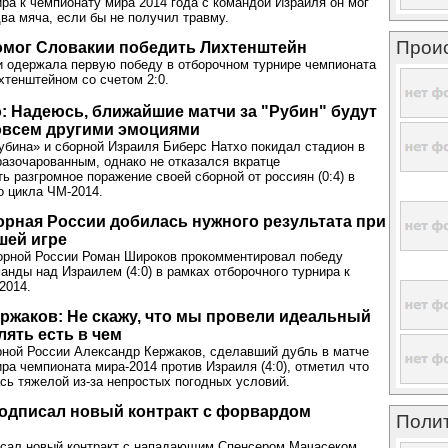
ира к чемпионату мира 2014 года с командой Израиля он мог
ва мяча, если бы не получил травму.
Прои
омог Словакии победить Лихтенштейн
 одержала первую победу в отборочном турнире чемпионата
хтенштейном со счетом 2:0.
: Надеюсь, ближайшие матчи за "Рубин" будут
всем другими эмоциями
бина» и сборной Израиля Биберс Натхо покидал стадион в
разочарованным, однако не отказался вкратце
ь разгромное поражение своей сборной от россиян (0:4) в
о цикла ЧМ-2014.
рная России добилась нужного результата при
шей игре
орной России Роман Широков прокомментировал победу
анды над Израилем (4:0) в рамках отборочного турнира к
2014.
ржаков: Не скажу, что мы провели идеальный
лять есть в чем
ной России Александр Кержаков, сделавший дубль в матче
ира чемпионата мира-2014 против Израиля (4:0), отметил что
сь тяжелой из-за непростых погодных условий.
одписал новый контракт с форвардом
Поли
исал новый контракт с нападающим Спенсером Мачасеком,