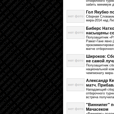
отборочного турн
забить минимум д
Гол Якубко п
Сборная Словакии
мира-2014 над Ли
Биберс Натхо
насыщены со
Полузащитник «Ру
Рамат-Гане явно 
прокомментироват
матче отборочног
Широков: Сбо
не самой луч
Полузащитник сб
национальной ком
чемпионату мира-
Александр Ке
матч. Прибав
Нападающий сбор
отборочного турн
встреча получила
"Виннипег" п
Мачасеком
«Виннипег» подп