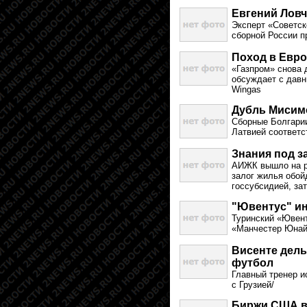
Евгений Ловч
Эксперт «Советск
сборной России п
Поход в Евр
«Газпром» снова 
обсуждает с давни
Wingas
Дубль Мисимо
Сборные Болгари
Латвией соответс
Знания под з
АИЖК вышло на р
залог жилья обой
госсубсидией, за
"Ювентус" ин
Туринский «Ювент
«Манчестер Юнайт
Висенте дель
футбол
Главный тренер и
с Грузией/
Биржи США в