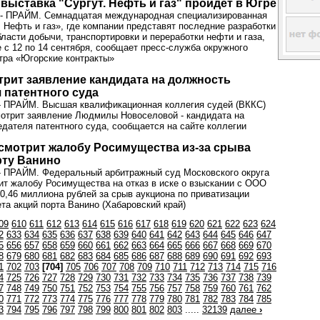
выставка "Сургут. Нефть и газ" пройдет в Югре
- ПРАЙМ. Семнадцатая международная специализированная
. Нефть и газ», где компании представят последние разработки
бласти добычи, транспортировки и переработки нефти и газа,
е с 12 по 14 сентября, сообщает пресс-служба окружного
тра «Югорские контракты»
рит заявление кандидата на должность
 патентного суда
- ПРАЙМ. Высшая квалификационная коллегия судей (ВККС)
отрит заявление Людмилы Новоселовой - кандидата на
дателя патентного суда, сообщается на сайте коллегии
смотрит жалобу Росимущества из-за срыва
рту Ванино
- ПРАЙМ. Федеральный арбитражный суд Московского округа
ит жалобу Росимущества на отказ в иске о взыскании с ООО
0,46 миллиона рублей за срыв аукциона по приватизации
ета акций порта Ванино (Хабаровский край)
09
610
611
612
613
614
615
616
617
618
619
620
621
622
623
624
2
633
634
635
636
637
638
639
640
641
642
643
644
645
646
647
5
656
657
658
659
660
661
662
663
664
665
666
667
668
669
670
8
679
680
681
682
683
684
685
686
687
688
689
690
691
692
693
1
702
703
[704]
705
706
707
708
709
710
711
712
713
714
715
716
4
725
726
727
728
729
730
731
732
733
734
735
736
737
738
739
7
748
749
750
751
752
753
754
755
756
757
758
759
760
761
762
0
771
772
773
774
775
776
777
778
779
780
781
782
783
784
785
3
794
795
796
797
798
799
800
801
802
803
.....
32139
далее
›