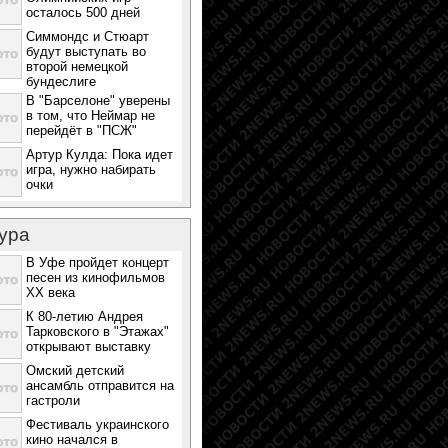
осталось 500 дней
Симмондс и Стюарт
будут выступать во
второй немецкой
бундеслиге
В "Барселоне" уверены
в том, что Неймар не
перейдёт в "ПСЖ"
Артур Кулда: Пока идет
игра, нужно набирать
очки
ура
В Уфе пройдет концерт
песен из кинофильмов
ХХ века
К 80-летию Андрея
Тарковского в "Этажах"
открывают выставку
Омский детский
ансамбль отправится на
гастроли
Фестиваль украинского
кино начался в