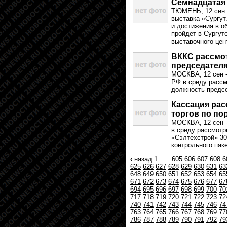
Семнадцатая 
ТЮМЕНЬ, 12 сен 
выставка «Сургут
и достижения в о
пройдет в Сургут
выставочного цен
ВККС рассмот
председателя
МОСКВА, 12 сен 
РФ в среду рассм
должность предсе
Кассация рас
торгов по по
МОСКВА, 12 сен 
в среду рассмотр
«Сэлтехстрой» 30
контрольного пак
‹
назад
1
.....
605
606
607
608
6
625
626
627
628
629
630
631
63
648
649
650
651
652
653
654
65
671
672
673
674
675
676
677
67
694
695
696
697
698
699
700
70
717
718
719
720
721
722
723
72
740
741
742
743
744
745
746
74
763
764
765
766
767
768
769
77
786
787
788
789
790
791
792
79