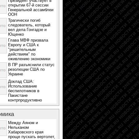
Президент участвует в
открытии 67-й сессии
Генеральной ассамблеи
ООН
Трагически погиб
следователь, который
вел дела Гонгадзе и
Ющенко
Глава МВФ призвала
Европу и США к
"решительным
действиям" по
оживлению экономики
В ПР разъяснили статус
резолюции США по
Украине
Доклад США:
Использование
беспилотников в
Пакистане
контрпродуктивно
омика
Между Аяном и
Нельканом
Хабаровского края
проще пускать вертолет,