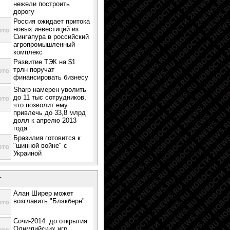
нежели построить
дорогу
Россия ожидает притока
новых инвестиций из
Сингапура в российский
агропромышленный
комплекс
Развитие ТЭК на $1
трлн поручат
финансировать бизнесу
Sharp намерен уволить
до 11 тыс сотрудников,
что позволит ему
привлечь до 33,8 млрд
долл к апрелю 2013
года
Бразилия готовится к
"шинной войне" с
Украиной
т
Алан Ширер может
возглавить "Блэкберн"
Сочи-2014: до открытия
Олимпийских игр