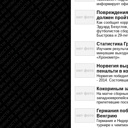
информирует офиц
Повреждения
должен прой
Как сообщил кор
Эдуард Безуглов,
футболистов сбор
Быстрова и 29-ле
Статистика Гр
Изучаем результа
минувшие выходны
«Хронометр».
Норвегия выр
пенальти в к
Норвегия победил
- 2014. Состоявш
Кокориным з
На матче сборных
западноевропейск
прилетевшие посм
Германия по
Венгрию
Германия и Нидер
турнире к чемпион