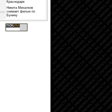
Краснодаре
Никита Михалков
снимает фильм по
Бунину