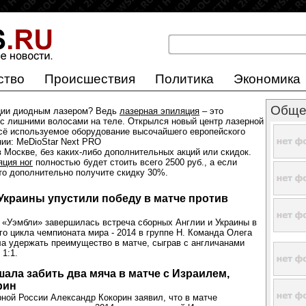
ство
Происшествия
Политика
Экономика
Обще
ции диодным лазером? Ведь
лазерная эпиляция
– это
с лишними волосами на теле. Открылся новый центр лазерной
всё используемое оборудование высочайшего европейского
нии: MeDioStar Next PRO
 Москве, без каких-либо дополнительных акций или скидок.
яция ног
полностью будет стоить всего 2500 руб., а если
 то дополнительно получите скидку 30%.
краины упустили победу в матче против
 «Уэмбли» завершилась встреча сборных Англии и Украины в
го цикла чемпионата мира - 2014 в группе Н. Команда Олега
а удержать преимущество в матче, сыграв с англичанами
 1:1.
ала забить два мяча в матче с Израилем,
рин
ой России Александр Кокорин заявил, что в матче