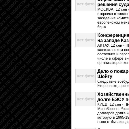
решения суд
МОСКВА, 12 сен 
вторника в «зеле
заседания комите
европейском мех
бирж
Конференция 
на западе Ка
АКТАУ, 12 сен - 
казахстанском по
состояния и перс
числе в сфере эн
организаторов ко
Дело о пожар
Шойгу
Следствие возбуд
Егорьевске, при 
Хозяйственны
долге ЕЭСУ 
КИЕВ, 12 сен - П
Минобороны Росси
долларов долга к
которую в 1995-1
ныне отбывающая 