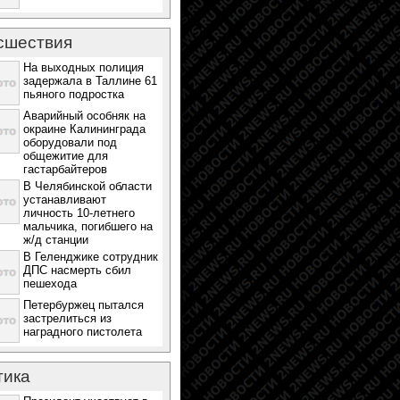
сшествия
На выходных полиция
задержала в Таллине 61
пьяного подростка
Аварийный особняк на
окраине Калининграда
оборудовали под
общежитие для
гастарбайтеров
В Челябинской области
устанавливают
личность 10-летнего
мальчика, погибшего на
ж/д станции
В Геленджике сотрудник
ДПС насмерть сбил
пешехода
Петербуржец пытался
застрелиться из
наградного пистолета
тика