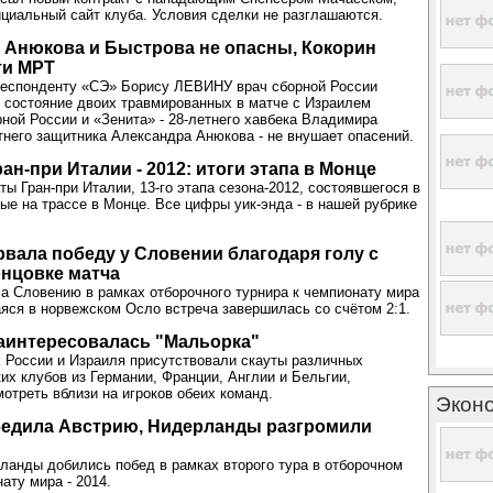
иальный сайт клуба. Условия сделки не разглашаются.
 Анюкова и Быстрова не опасны, Кокорин
ти МРТ
респонденту «СЭ» Борису ЛЕВИНУ врач сборной России
 состояние двоих травмированных в матче с Израилем
ной России и «Зенита» - 28-летнего хавбека Владимира
тнего защитника Александра Анюкова - не внушает опасений.
ан-при Италии - 2012: итоги этапа в Монце
ты Гран-при Италии, 13-го этапа сезона-2012, состоявшегося в
е на трассе в Монце. Все цифры уик-энда - в нашей рубрике
вала победу у Словении благодаря голу с
онцовке матча
а Словению в рамках отборочного турнира к чемпионату мира
аяся в норвежском Осло встреча завершилась со счётом 2:1.
аинтересовалась "Мальорка"
 России и Израиля присутствовали скауты различных
их клубов из Германии, Франции, Англии и Бельгии,
отреть вблизи на игроков обеих команд.
Экон
бедила Австрию, Нидерланды разгромили
ланды добились побед в рамках второго тура в отборочном
ату мира - 2014.