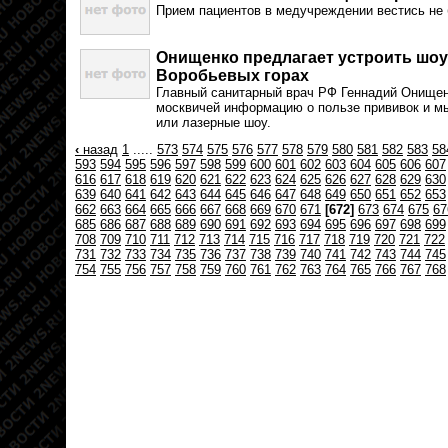
Прием пациентов в медучреждении вестись не 
Онищенко предлагает устроить шоу
Воробьевых горах
Главный санитарный врач РФ Геннадий Онищен
москвичей информацию о пользе прививок и мы
или лазерные шоу.
‹
назад
1
.....
573
574
575
576
577
578
579
580
581
582
583
58
593
594
595
596
597
598
599
600
601
602
603
604
605
606
607
616
617
618
619
620
621
622
623
624
625
626
627
628
629
630
639
640
641
642
643
644
645
646
647
648
649
650
651
652
653
662
663
664
665
666
667
668
669
670
671
[672]
673
674
675
67
685
686
687
688
689
690
691
692
693
694
695
696
697
698
699
708
709
710
711
712
713
714
715
716
717
718
719
720
721
722
731
732
733
734
735
736
737
738
739
740
741
742
743
744
745
754
755
756
757
758
759
760
761
762
763
764
765
766
767
768