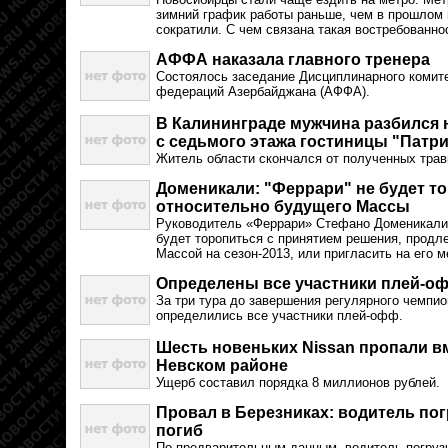
зимний график работы раньше, чем в прошлом
сократили. С чем связана такая востребованно
АФФА наказала главного тренера
Состоялось заседание Дисциплинарного комит
федераций Азербайджана (АФФА).
В Калининграде мужчина разбился 
с седьмого этажа гостиницы "Патр
Житель области скончался от полученных трав
Доменикали: "Феррари" не будет т
относительно будущего Массы
Руководитель «Феррари» Стефано Доменикали 
будет торопиться с принятием решения, продле
Массой на сезон-2013, или пригласить на его м
Определены все участники плей-о
За три тура до завершения регулярного чемпио
определились все участники плей-офф.
Шесть новеньких Nissan пропали вм
Невском районе
Ущерб составил порядка 8 миллионов рублей.
Провал в Березниках: водитель погр
погиб
По предварительным данным, водитель погруз