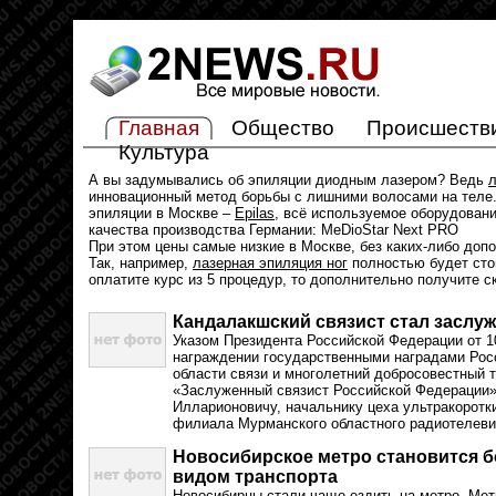
Главная
Общество
Происшеств
Культура
А вы задумывались об эпиляции диодным лазером? Ведь
л
инновационный метод борьбы с лишними волосами на теле.
эпиляции в Москве –
Epilas
, всё используемое оборудован
качества производства Германии: MeDioStar Next PRO
При этом цены самые низкие в Москве, без каких-либо доп
Так, например,
лазерная эпиляция ног
полностью будет стои
оплатите курс из 5 процедур, то дополнительно получите с
Кандалакшский связист стал засл
Указом Президента Российской Федерации от 1
награждении государственными наградами Росс
области связи и многолетний добросовестный т
«Заслуженный связист Российской Федерации»
Илларионовичу, начальнику цеха ультракоротк
филиала Мурманского областного радиотелеви
Новосибирское метро становится 
видом транспорта
Новосибирцы стали чаще ездить на метро. Мет