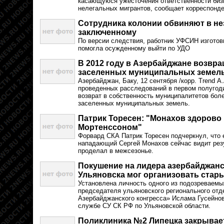
касающуюся ужесточения ответственности биз
нелегальных мигрантов, сообщает корреспонде
Сотрудника колонии обвиняют в н
заключенному
По версии следствия, работник УФСИН изготов
помогла осужденному выйти по УДО
В 2012 году в Азербайджане возвра
заселенных муниципальных земел
Азербайджан, Баку, 12 сентября /корр. Trend А
проведенных расследований в первом полугод
возврат в собственность муниципалитетов боле
заселенных муниципальных земель.
Патрик Торесен: "Монахов здорово 
Мортенссоном"
Форвард СКА Патрик Торесен подчеркнул, что 
нападающий Сергей Монахов сейчас видит резу
проделал в межсезонье.
Покушение на лидера азербайджан
Ульяновска мог организовать стар
Установлена личность одного из подозреваемы
председателя ульяновского регионального отд
Азербайджанского конгресса» Ислама Гусейнов
службе СУ СК РФ по Ульяновской области.
Поликлиника №2 Липецка закрывае