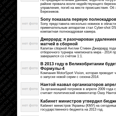
районе провала возле недействующего березни
управления, погиб на месте происшествия. Об
Березников.
Sony показала первую полнокадро
Sony представила несколько новинок в област
примечательным аппаратом стал Cyber-shot DS
компактная полнокадровая камера.
Джеррард: я разочарован удалением
матчей в сборной
Капитан сборной Англии Стивен Джеррард под
отборочного турнира чемпионата мира - 2014 п
завершился со счётом 1:1.
В 2013 году в Великобритании буде
Формулы-4
Компания MotorSport Vision, которая проводит
о запуске новой серии с сезона-2014.
Нантой назвал организаторов апре
За организацией погромов в апреле 2009 года 
считает политический комментатор Оазу Нанто
Кабинет министров утвердил бюдже
Кабинет министров Украины (КМУ) на сегодняш
государственного бюджета на 2013 год.