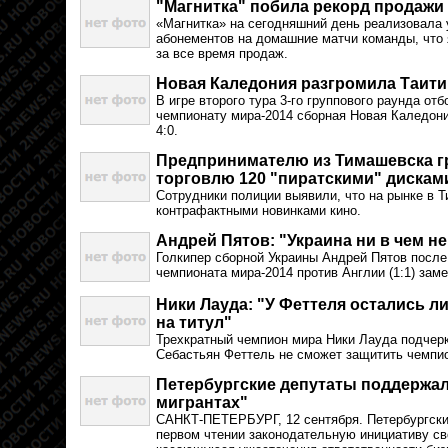
"Магнитка" побила рекорд продажи
«Магнитка» на сегодняшний день реализовала 
абонементов на домашние матчи команды, что
за все время продаж.
Новая Каледония разгромила Таити
В игре второго тура 3-го группового раунда от
чемпионату мира-2014 сборная Новая Каледони
4:0.
Предпринимателю из Тимашевска гр
торговлю 120 "пиратскими" дискам
Сотрудники полиции выявили, что на рынке в 
контрафактными новинками кино.
Андрей Пятов: "Украина ни в чем н
Голкипер сборной Украины Андрей Пятов после
чемпионата мира-2014 против Англии (1:1) заме
Ники Лауда: "У Феттеля остались 
на титул"
Трехкратный чемпион мира Ники Лауда подчер
Себастьян Феттель не сможет защитить чемпио
Петербургские депутаты поддержал
мигрантах"
САНКТ-ПЕТЕРБУРГ, 12 сентября. Петербургски
первом чтении законодательную инициативу св