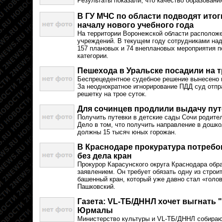
Результаты показали, что качество образовани
В ГУ МЧС по области подводят итог
началу нового учебного года
На территории Воронежской области располож
учреждений. В текущем году сотрудниками на
157 плановых и 74 внеплановых мероприятия п
категории.
Пешехода в Уральске посадили на т
Беспрецедентное судебное решение вынесено в
За неоднократное игнорирование ПДД суд отпр
решетку на трое суток.
Для сочинцев продлили выдачу пут
Получить путевки в детские сады Сочи родите
Дело в том, что получить направление в дошк
должны 15 тысяч юных горожан.
В Краснодаре прокуратура потребо
без дела кран
Прокурор Карасунского округа Краснодара обр
заявлением. Он требует обязать одну из стро
башенный кран, который уже давно стал «голо
Пашковский.
Газета: VL-ТБ/ДННЛ хочет выгнать 
Юрмалы
Министерство культуры и VL-ТБ/ДННЛ собираю