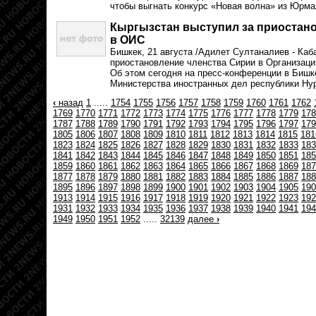
чтобы выгнать конкурс «Новая волна» из Юрмал
Кыргызстан выступил за приостан
в ОИС
Бишкек, 21 августа /Адилет Султаналиев - Каб
приостановление членства Сирии в Организаци
Об этом сегодня на пресс-конференции в Бишк
Министерства иностранных дел республики Ну
‹
назад
1
.....
1754
1755
1756
1757
1758
1759
1760
1761
1762
1769
1770
1771
1772
1773
1774
1775
1776
1777
1778
1779
178
1787
1788
1789
1790
1791
1792
1793
1794
1795
1796
1797
179
1805
1806
1807
1808
1809
1810
1811
1812
1813
1814
1815
181
1823
1824
1825
1826
1827
1828
1829
1830
1831
1832
1833
183
1841
1842
1843
1844
1845
1846
1847
1848
1849
1850
1851
185
1859
1860
1861
1862
1863
1864
1865
1866
1867
1868
1869
187
1877
1878
1879
1880
1881
1882
1883
1884
1885
1886
1887
188
1895
1896
1897
1898
1899
1900
1901
1902
1903
1904
1905
190
1913
1914
1915
1916
1917
1918
1919
1920
1921
1922
1923
192
1931
1932
1933
1934
1935
1936
1937
1938
1939
1940
1941
194
1949
1950
1951
1952
.....
32139
далее
›