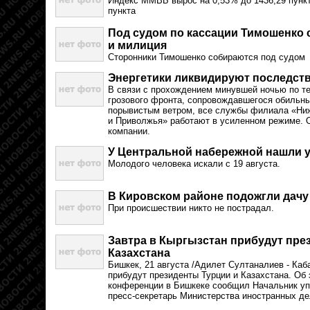
Индекс ММВБ вырос на 0,53% до 1436,29 пункта
пункта
Под судом по кассации Тимошенко
и милиция
Сторонники Тимошенко собираются под судом
Энергетики ликвидируют последст
В связи с прохождением минувшей ночью по т
грозового фронта, сопровождавшегося обильн
порывистым ветром, все службы филиала «Н
и Приволжья» работают в усиленном режиме. 
компании.
У Центральной набережной нашли 
Молодого человека искали с 19 августа.
В Кировском районе подожгли дачу
При происшествии никто не пострадал.
Завтра в Кыргызстан прибудут пре
Казахстана
Бишкек, 21 августа /Адилет Султаналиев - Каб
прибудут президенты Турции и Казахстана. Об 
конференции в Бишкеке сообщил Начальник упр
пресс-секретарь Министерства иностранных д