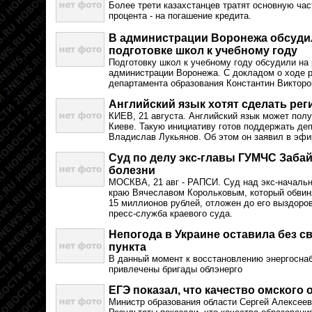
Более трети казахстанцев тратят основную час
процента - на погашение кредита.
В администрации Воронежа обсудил
подготовке школ к учебному году
Подготовку школ к учебному году обсудили на
администрации Воронежа. С докладом о ходе р
департамента образования Константин Викторо
Английский язык хотят сделать ре
КИЕВ, 21 августа. Английский язык может полу
Киеве. Такую инициативу готов поддержать деп
Владислав Лукьянов. Об этом он заявил в эфи
Суд по делу экс-главы ГУМЧС Забай
болезни
МОСКВА, 21 авг - РАПСИ. Суд над экс-началь
краю Вячеславом Корольковым, который обвиня
15 миллионов рублей, отложен до его выздоро
пресс-служба краевого суда.
Непогода в Украине оставила без с
пункта
В данный момент к восстановлению энергосна
привлечены бригады облэнерго
ЕГЭ показал, что качество омского
Министр образования области Сергей Алексеев