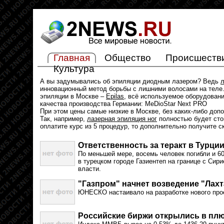
Главная
Общество
Происшеств
Культура
А вы задумывались об эпиляции диодным лазером? Ведь
л
инновационный метод борьбы с лишними волосами на теле.
эпиляции в Москве –
Epilas
, всё используемое оборудован
качества производства Германии: MeDioStar Next PRO
При этом цены самые низкие в Москве, без каких-либо доп
Так, например,
лазерная эпиляция ног
полностью будет стои
оплатите курс из 5 процедур, то дополнительно получите с
Ответственность за теракт в Турции
По меньшей мере, восемь человек погибли и 60
в турецком городе Газиентеп на границе с Сир
власти.
"Газпром" начнет возведение "Лахт
ЮНЕСКО настаивало на разработке нового про
Российские биржи открылись в пл