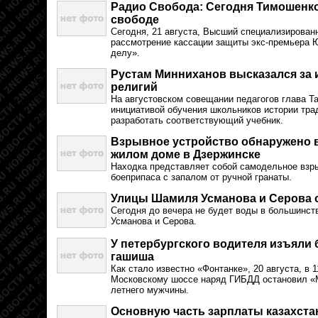
Радио Свобода: Сегодня Тимошенко
свободе
Сегодня, 21 августа, Высший специализирован
рассмотрение кассации защиты экс-премьера 
делу».
Рустам Минниханов высказался за
религий
На августовском совещании педагогов глава Т
инициативой обучения школьников истории тра
разработать соответствующий учебник.
Взрывное устройство обнаружено 
жилом доме в Дзержинске
Находка представляет собой самодельное взры
боеприпаса с запалом от ручной гранаты.
Улицы Шамиля Усманова и Серова о
Сегодня до вечера не будет воды в большинс
Усманова и Серова.
У петербургского водителя изъяли
гашиша
Как стало известно «Фонтанке», 20 августа, в 
Московскому шоссе наряд ГИБДД остановил «
летнего мужчины.
Основную часть зарплаты казахст