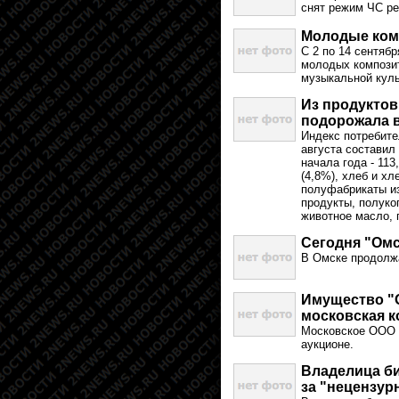
снят режим ЧС ре
Молодые комп
С 2 по 14 сентяб
молодых композит
музыкальной куль
Из продуктов
подорожала 
Индекс потребите
августа составил
начала года - 11
(4,8%), хлеб и х
полуфабрикаты из
продукты, полукоп
животное масло, 
Сегодня "Омс
В Омске продолж
Имущество "О
московская 
Московское ООО 
аукционе.
Владелица би
за "нецензур