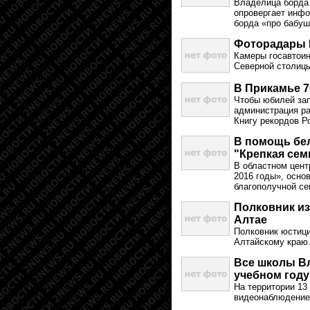
Владелица борда 
опровергает инфо
борда «про бабуш
Фоторадары Г
Камеры госавтоин
Северной столиц
В Прикамье 7
Чтобы юбилей зап
администрация ра
Книгу рекордов Р
В помощь бе
"Крепкая сем
В областном цент
2016 годы», основ
благополучной се
Полковник из
Алтае
Полковник юстици
Алтайскому краю.
Все школы Вл
учебном году
На территории 13
видеонаблюдение