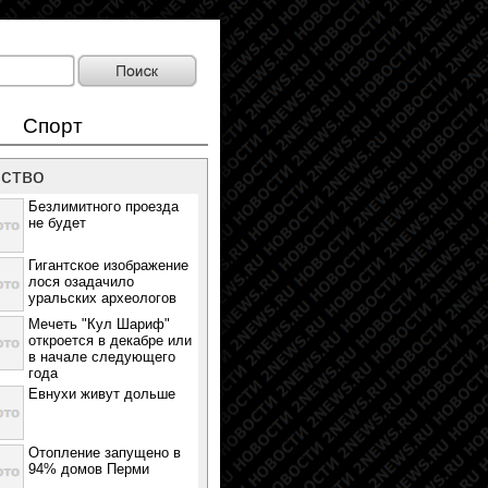
Спорт
ство
Безлимитного проезда
не будет
Гигантское изображение
лося озадачило
уральских археологов
Мечеть "Кул Шариф"
откроется в декабре или
в начале следующего
года
Евнухи живут дольше
Отопление запущено в
94% домов Перми