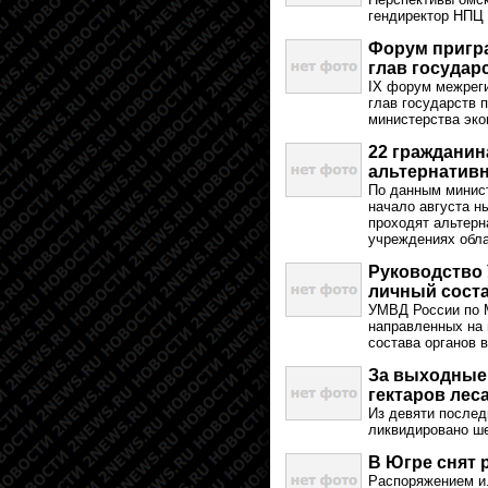
гендиректор НПЦ
Форум пригра
глав государ
IX форум межреги
глав государств 
министерства эко
22 гражданин
альтернатив
По данным минист
начало августа ны
проходят альтерн
учреждениях обла
Руководство
личный сост
УМВД России по 
направленных на
состава органов 
За выходные 
гектаров лес
Из девяти послед
ликвидировано ш
В Югре снят 
Распоряжением и.