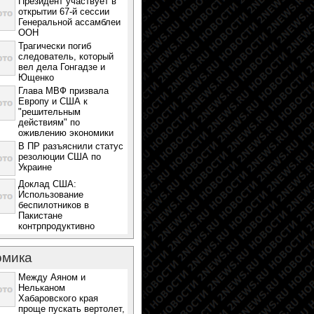
Президент участвует в
открытии 67-й сессии
Генеральной ассамблеи
ООН
Трагически погиб
следователь, который
вел дела Гонгадзе и
Ющенко
Глава МВФ призвала
Европу и США к
"решительным
действиям" по
оживлению экономики
В ПР разъяснили статус
резолюции США по
Украине
Доклад США:
Использование
беспилотников в
Пакистане
контрпродуктивно
омика
Между Аяном и
Нельканом
Хабаровского края
проще пускать вертолет,