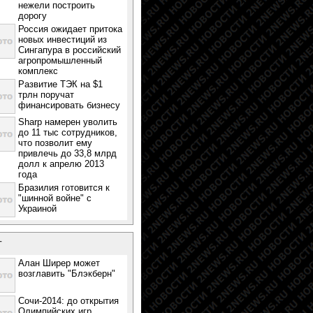
нежели построить
дорогу
Россия ожидает притока
новых инвестиций из
Сингапура в российский
агропромышленный
комплекс
Развитие ТЭК на $1
трлн поручат
финансировать бизнесу
Sharp намерен уволить
до 11 тыс сотрудников,
что позволит ему
привлечь до 33,8 млрд
долл к апрелю 2013
года
Бразилия готовится к
"шинной войне" с
Украиной
т
Алан Ширер может
возглавить "Блэкберн"
Сочи-2014: до открытия
Олимпийских игр