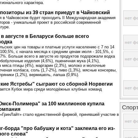
гионального характера.
озиторы из 39 стран приедут в Чайковский
ря в Чайковском будет проходить II Международная академия
оров - уникальный проект в российской современной
туре.
 в августе в Беларуси больше всего
водка
льских цен на товары и платные услуги населению с 7 по 14
 100,5%, с начала месяца к средним ценам июля - 101,5%, с
3,7%. Больше всего в августе из продуктов подорожали водка
лебобулочные изделия (4,6%), пшеничная мука (4,1%),
 мяса птицы (4%), маргарин (2,3%), молоко и молочные
ченая колбаса, соль (1,7-2%), пиво (1,3%), мясные консервы,
пряники (1,2%), вермишель, лапша (0,9%).
кие Ястребы" сыграют со сборной Норвегии
ается Кубок мира среди молодёжных клубных команд
мск-Полимера" за 100 миллионов купила
Спор
компания
«ГринЛайт» стало единственной фирмой, принявшей участие в
г-борда "про бабушку и кота" заклеила его из-
ного слова"