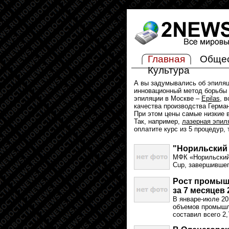
Главная
Обще
Культура
А вы задумывались об эпиля
инновационный метод борьбы 
эпиляции в Москве –
Epilas
, 
качества производства Герма
При этом цены самые низкие в
Так, например,
лазерная эпил
оплатите курс из 5 процедур,
"Норильский 
МФК «Норильский 
Cup, завершившег
Рост промыш
за 7 месяцев
В январе-июле 20
объемов промышле
составил всего 2