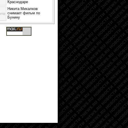
Краснодаре
Никита Михалков
снимает фильм по
Бунину