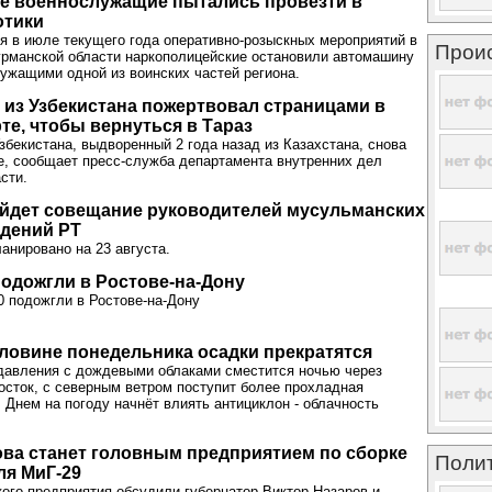
е военнослужащие пытались провезти в
отики
я в июле текущего года оперативно-розыскных мероприятий в
Прои
урманской области наркополицейские остановили автомашину
ужащими одной из воинских частей региона.
 из Узбекистана пожертвовал страницами в
те, чтобы вернуться в Тараз
Узбекистана, выдворенный 2 года назад из Казахстана, снова
е, сообщает пресс-служба департамента внутренних дел
сти.
ойдет совещание руководителей мусульманских
едений РТ
анировано на 23 августа.
подожгли в Ростове-на-Дону
 подожгли в Ростове-на-Дону
ловине понедельника осадки прекратятся
давления с дождевыми облаками сместится ночью через
осток, с северным ветром поступит более прохладная
 Днем на погоду начнёт влиять антициклон - облачность
ва станет головным предприятием по сборке
Поли
ля МиГ-29
ого предприятия обсудили губернатор Виктор Назаров и