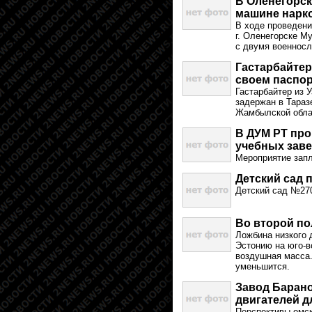
В Оленегорск
машине нарк
В ходе проведени
г. Оленегорске М
с двумя военносл
Гастарбайтер
своем паспор
Гастарбайтер из 
задержан в Тараз
Жамбылской обла
В ДУМ РТ пр
учебных зав
Мероприятие запл
Детский сад 
Детский сад №270
Во второй по
Ложбина низкого 
Эстонию на юго-в
воздушная масса.
уменьшится.
Завод Барано
двигателей д
Перспективы омск