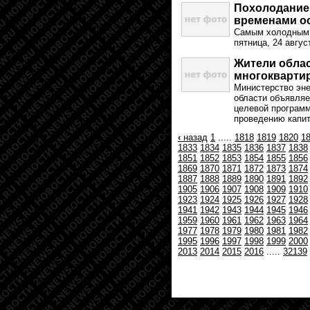
Похолодание 
временами о
Самым холодным д
пятница, 24 авгус
Жители облас
многокварти
Министерство эн
области объявляе
целевой програм
проведению капит
‹
назад
1
.....
1818
1819
1820
1
1833
1834
1835
1836
1837
1838
1851
1852
1853
1854
1855
1856
1869
1870
1871
1872
1873
1874
1887
1888
1889
1890
1891
1892
1905
1906
1907
1908
1909
1910
1923
1924
1925
1926
1927
1928
1941
1942
1943
1944
1945
1946
1959
1960
1961
1962
1963
1964
1977
1978
1979
1980
1981
1982
1995
1996
1997
1998
1999
2000
2013
2014
2015
2016
.....
32139