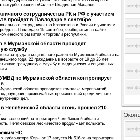
 газотурбостроения «Салют» Владислав Масалов.
ничного сотрудничества РК и РФ с участием
ств пройдет в Павлодаре в сентябре
онального сотрудничества Казахстана и России с участием
пройдет в Павлодаре 19 сентября, сообщается на сайте
номического развития и торговли республики.
а в Мурманской области проходят
ную службу
ерства труда и социального развития Мурманской области на
нешнего года, 22 гражданина в возрасте от 19 до 26 лет
ативную гражданскую службу в медицинских и социальных
сти.
 УМВД по Мурманской области контролирует
ав
Мурманской области проводится комплекс мероприятий,
 недопущение чрезвычайных происшествий среди личного
внутренних дел.
в Челябинской области огонь прошел 210
а
Экон
них возгораний на территории Челябинской области
есть. Неплюевское лесничество продолжает полыхать.
режим ЧС
о. губернатора Югры от 17 августа № 516-рг на территории