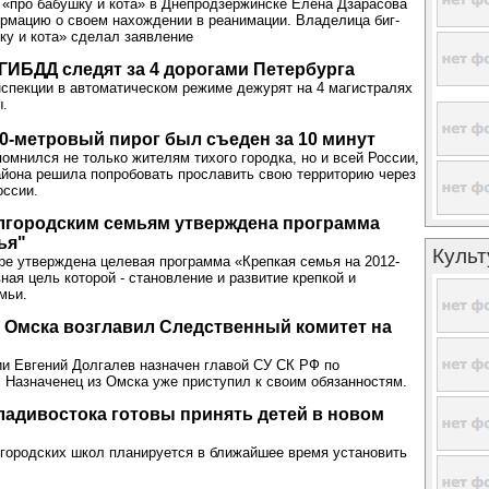
«про бабушку и кота» в Днепродзержинске Елена Дзарасова
рмацию о своем нахождении в реанимации. Владелица биг-
ку и кота» сделал заявление
ИБДД следят за 4 дорогами Петербурга
спекции в автоматическом режиме дежурят на 4 магистралях
ы.
0-метровый пирог был съеден за 10 минут
омнился не только жителям тихого городка, но и всей России,
йона решила попробовать прославить свою территорию через
оссии.
лгородским семьям утверждена программа
ья"
Культ
ре утверждена целевая программа «Крепкая семья на 2012-
ная цель которой - становление и развитие крепкой и
мьи.
 Омска возглавил Следственный комитет на
и Евгений Долгалев назначен главой СУ СК РФ по
 Назначенец из Омска уже приступил к своим обязанностям.
адивостока готовы принять детей в новом
 городских школ планируется в ближайшее время установить