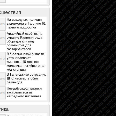
сшествия
На выходных полиция
задержала в Таллине 61
пьяного подростка
Аварийный особняк на
окраине Калининграда
оборудовали под
общежитие для
гастарбайтеров
В Челябинской области
устанавливают
личность 10-летнего
мальчика, погибшего на
ж/д станции
В Геленджике сотрудник
ДПС насмерть сбил
пешехода
Петербуржец пытался
застрелиться из
наградного пистолета
тика