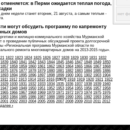
отменяется: в Перми ожидается теплая погода,
садки
нем недели станет вторник, 21 августа, а самым теплым -
та.
ти могут обсудить программу по капремонту
рных домов
ергетики и жилищно-коммунального хозяйства Мурманской
т о проведении публичных обсуждений проекта долгосрочной
мы «Региональная программа Мурманской области по
ального ремонта многоквартирных домов на 2013-2015 годы».
821
1822
1823
1824
1825
1826
1827
1828
1829
1830
1831
1832
1839
1840
1841
1842
1843
1844
1845
1846
1847
1848
1849
1850
1857
1858
1859
1860
1861
1862
1863
1864
1865
1866
1867
1868
1875
1876
1877
1878
1879
1880
1881
1882
1883
1884
1885
1886
1893
1894
1895
1896
1897
1898
1899
1900
1901
1902
1903
1904
1911
1912
1913
1914
1915
1916
[1917]
1918
1919
1920
1921
1922
1929
1930
1931
1932
1933
1934
1935
1936
1937
1938
1939
1940
1947
1948
1949
1950
1951
1952
1953
1954
1955
1956
1957
1958
1965
1966
1967
1968
1969
1970
1971
1972
1973
1974
1975
1976
1983
1984
1985
1986
1987
1988
1989
1990
1991
1992
1993
1994
2001
2002
2003
2004
2005
2006
2007
2008
2009
2010
2011
2012
далее
›