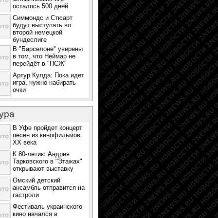
осталось 500 дней
Симмондс и Стюарт
будут выступать во
второй немецкой
бундеслиге
В "Барселоне" уверены
в том, что Неймар не
перейдёт в "ПСЖ"
Артур Кулда: Пока идет
игра, нужно набирать
очки
ура
В Уфе пройдет концерт
песен из кинофильмов
ХХ века
К 80-летию Андрея
Тарковского в "Этажах"
открывают выставку
Омский детский
ансамбль отправится на
гастроли
Фестиваль украинского
кино начался в