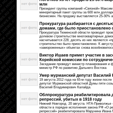
млн
Президент группы компаний «Связной» Максим
миноритарный пакет группы за 600 млн доллар
бизнесмен. На продажу выставляется 25-30% а
Прокуратура разбирается с десят
домами, где было приостановлено 
Прокуратура Тюменской области проводит про
долевом строительстве многоквартирных домов
насчитывается 228, десять из них являются «
строительство было приостановлено. К августу
«замороженных» объектах снова возобновилось
Виктор Ишаев примет участие в зас
Корейской комиссии по сотрудниче
Заседание проведут министр планирования и ф
министр РФ по развитию Дальнего Востока
Умер мурманский депутат Василий 
19 августа 2012 года на 65-м году жизни посл
депутат Мурманской областной Думы пяти соз
Василий Владимирович Калайда.
Облпрокуратура реабилитировала д
репрессий, убитых в 1918 году
Нижний Новгород. 20 августа. НТА-Приволжье 
области в порядке исполнения закона РФ «О р
репрессий» реабилитировала Марунина Ивана