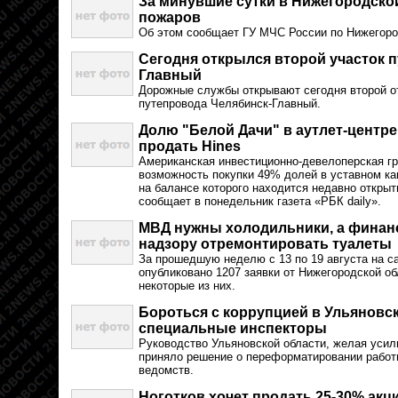
За минувшие сутки в Нижегородско
пожаров
Об этом сообщает ГУ МЧС России по Нижегоро
Сегодня открылся второй участок 
Главный
Дорожные службы открывают сегодня второй о
путепровода Челябинск-Главный.
Долю "Белой Дачи" в аутлет-центре
продать Hines
Американская инвестиционно-девелоперская гр
возможность покупки 49% долей в уставном к
на балансе которого находится недавно открыт
сообщает в понедельник газета «РБК daily».
МВД нужны холодильники, а фина
надзору отремонтировать туалеты
За прошедшую неделю с 13 по 19 августа на са
опубликовано 1207 заявки от Нижегородской о
некоторые из них.
Бороться с коррупцией в Ульяновс
специальные инспекторы
Руководство Ульяновской области, желая усили
приняло решение о переформатировании работ
ведомств.
Ноготков хочет продать 25-30% акци