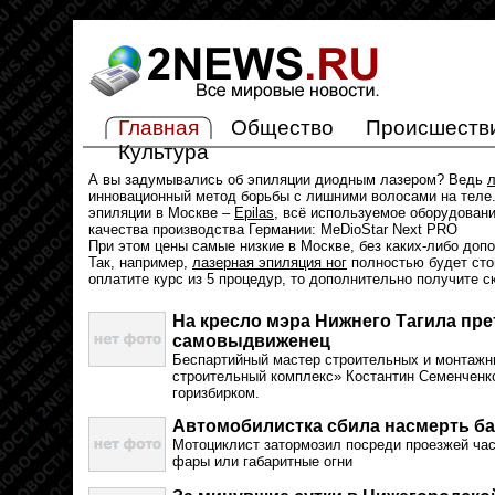
Главная
Общество
Происшеств
Культура
А вы задумывались об эпиляции диодным лазером? Ведь
л
инновационный метод борьбы с лишними волосами на теле.
эпиляции в Москве –
Epilas
, всё используемое оборудован
качества производства Германии: MeDioStar Next PRO
При этом цены самые низкие в Москве, без каких-либо доп
Так, например,
лазерная эпиляция ног
полностью будет стои
оплатите курс из 5 процедур, то дополнительно получите с
На кресло мэра Нижнего Тагила пре
самовыдвиженец
Беспартийный мастер строительных и монтажн
строительный комплекс» Костантин Семенченк
горизбирком.
Автомобилистка сбила насмерть б
Мотоциклист затормозил посреди проезжей час
фары или габаритные огни