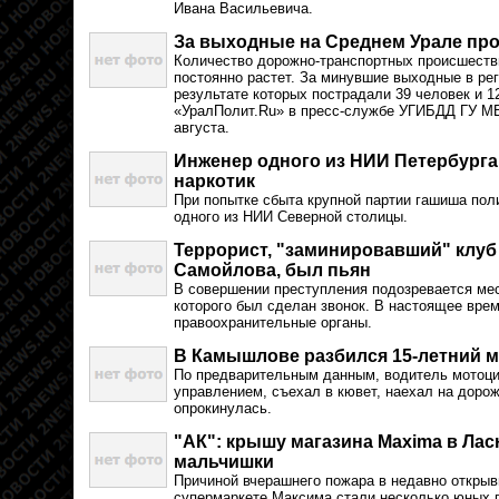
Ивана Васильевича.
За выходные на Среднем Урале пр
Количество дорожно-транспортных происшеств
постоянно растет. За минувшие выходные в рег
результате которых пострадали 39 человек и 1
«УралПолит.Ru» в пресс-службе УГИБДД ГУ МВ
августа.
Инженер одного из НИИ Петербурга
наркотик
При попытке сбыта крупной партии гашиша пол
одного из НИИ Северной столицы.
Террорист, "заминировавший" клуб
Самойлова, был пьян
В совершении преступления подозревается ме
которого был сделан звонок. В настоящее вре
правоохранительные органы.
В Камышлове разбился 15-летний 
По предварительным данным, водитель мотоци
управлением, съехал в кювет, наехал на доро
опрокинулась.
"АК": крышу магазина Maxima в Ла
мальчишки
Причиной вчерашнего пожара в недавно откры
супермаркете Максима стали несколько юных п