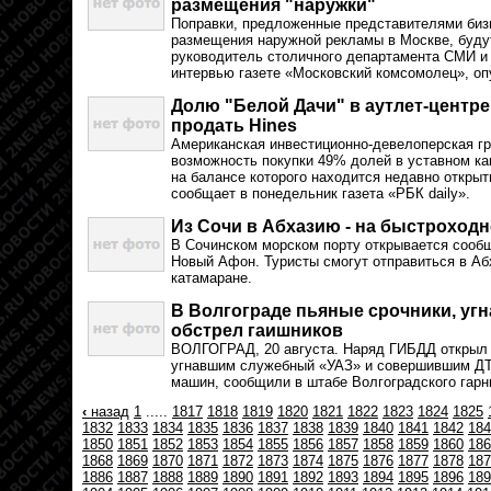
размещения "наружки"
Поправки, предложенные представителями бизн
размещения наружной рекламы в Москве, буду
руководитель столичного департамента СМИ и
интервью газете «Московский комсомолец», оп
Долю "Белой Дачи" в аутлет-центре
продать Hines
Американская инвестиционно-девелоперская гр
возможность покупки 49% долей в уставном к
на балансе которого находится недавно открыт
сообщает в понедельник газета «РБК daily».
Из Сочи в Абхазию - на быстроход
В Сочинском морском порту открывается сообщ
Новый Афон. Туристы смогут отправиться в А
катамаране.
В Волгограде пьяные срочники, угн
обстрел гаишников
ВОЛГОГРАД, 20 августа. Наряд ГИБДД открыл
угнавшим служебный «УАЗ» и совершившим ДТ
машин, сообщили в штабе Волгоградского гарн
‹
назад
1
.....
1817
1818
1819
1820
1821
1822
1823
1824
1825
1832
1833
1834
1835
1836
1837
1838
1839
1840
1841
1842
184
1850
1851
1852
1853
1854
1855
1856
1857
1858
1859
1860
186
1868
1869
1870
1871
1872
1873
1874
1875
1876
1877
1878
187
1886
1887
1888
1889
1890
1891
1892
1893
1894
1895
1896
189