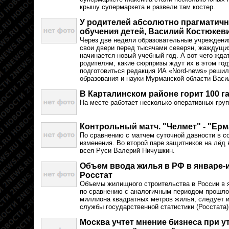
крышу супермаркета и развели там костер.
У родителей абсолютно прагматичн
обучения детей, Василий Костюкев
Через две недели образовательные учреждени
свои двери перед тысячами северян, жаждущих
начинается новый учебный год. А вот чего жда
родителям, какие сюрпризы ждут их в этом году
подготовиться редакция ИА «Nord-news» решил
образования и науки Мурманской области Васи
В Карталинском районе горит 100 га
На месте работает несколько оперативных гру
Контрольный матч. "Челмет" - "Ерма
По сравнению с матчем суточной давности в 
изменения. Во второй паре защитников на лёд
всея Руси Валерий Ничушкин.
Объем ввода жилья в РФ в январе-и
Росстат
Объемы жилищного строительства в России в 
по сравнению с аналогичным периодом прошлого
миллиона квадратных метров жилья, следует 
службы государственной статистики (Росстата)
Москва учтет мнение бизнеса при 