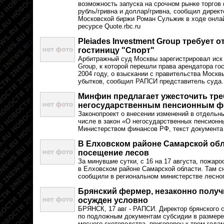
возможность запуска на срочном рынке торго
рубль/гривна и доллар/гривна, сообщил директ
Московской биржи Роман Сульжик в ходе онлай
ресурсе Quote.rbc.ru
Pleiades Investment Group требует 
гостиницу "Спорт"
Арбитражный суд Москвы зарегистрировал иск 
Group, к которой перешли права арендатора го
2004 году, о взыскании с правительства Моск
убытков, сообщил РАПСИ представитель суда.
Минфин предлагает ужесточить тре
негосударственным пенсионным 
Законопроект о внесении изменений в отдельн
числе в закон «О негосударственных пенсионн
Министерством финансов РФ, текст документа
В Елховском районе Самарской обла
посещение лесов
За минувшие сутки, с 16 на 17 августа, пожар
в Елховском районе Самарской области. Там с
сообщили в региональном министерстве лесног
Брянский фермер, незаконно получ
осужден условно
БРЯНСК, 17 авг - РАПСИ. Директор брянского 
по подложным документам субсидии в размере 
мясного скотоводства, приговорен к трем год