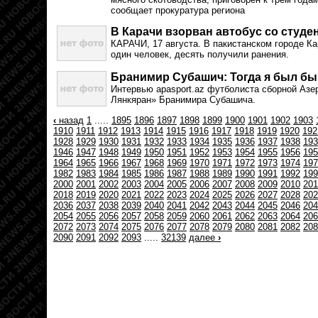
сообщает прокуратура региона
В Карачи взорван автобус со студ
КАРАЧИ, 17 августа. В пакистанском городе Ка
один человек, десять получили ранения.
Бранимир Субашич: Тогда я был бы
Интервью apasport.az футболиста сборной Азе
Лянкяран» Бранимира Субашича.
‹
назад
1
.....
1895
1896
1897
1898
1899
1900
1901
1902
1903
1910
1911
1912
1913
1914
1915
1916
1917
1918
1919
1920
192
1928
1929
1930
1931
1932
1933
1934
1935
1936
1937
1938
193
1946
1947
1948
1949
1950
1951
1952
1953
1954
1955
1956
195
1964
1965
1966
1967
1968
1969
1970
1971
1972
1973
1974
197
1982
1983
1984
1985
1986
1987
1988
1989
1990
1991
1992
199
2000
2001
2002
2003
2004
2005
2006
2007
2008
2009
2010
201
2018
2019
2020
2021
2022
2023
2024
2025
2026
2027
2028
202
2036
2037
2038
2039
2040
2041
2042
2043
2044
2045
2046
204
2054
2055
2056
2057
2058
2059
2060
2061
2062
2063
2064
206
2072
2073
2074
2075
2076
2077
2078
2079
2080
2081
2082
208
2090
2091
2092
2093
.....
32139
далее
›