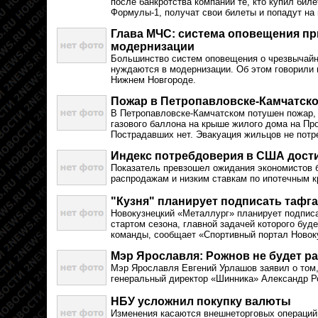
после банкротства компании те, кто купил биле
Формулы-1, получат свои билеты и попадут на 
Глава МЧС: система оповещения пр
модернизации
Большинство систем оповещения о чрезвычайн
нуждаются в модернизации. Об этом говорили
Нижнем Новгороде.
Пожар в Петропавловске-Камчатск
В Петропавловске-Камчатском потушен пожар,
газового баллона на крыше жилого дома на Про
Пострадавших нет. Эвакуация жильцов не потр
Индекс потребдоверия в США дости
Показатель превзошел ожидания экономистов 
распродажам и низким ставкам по ипотечным 
"Кузня" планирует подписать тафг
Новокузнецкий «Металлург» планирует подписа
стартом сезона, главной задачей которого буд
команды, сообщает «Спортивный портал Новок
Мэр Ярославля: Рожнов не будет р
Мэр Ярославля Евгений Урлашов заявил о том,
генеральный директор «Шинника» Александр Ро
НБУ усложнил покупку валюты
Изменения касаются внешнеторговых операций