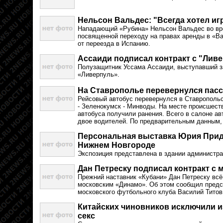
Нельсон Вальдес: "Всегда хотел иг
Нападающий «Рубина» Нельсон Вальдес во вр
посвященной переходу на правах аренды в «В
от переезда в Испанию.
Ассаиди подписал контракт с "Лив
Полузащитник Уссама Ассаиди, выступавший з
«Ливерпуль».
На Ставрополье перевернулся пасс
Рейсовый автобус перевернулся в Ставропольс
- Зеленокумск - Минводы. На месте происшеств
автобуса получили ранения. Всего в салоне ав
двое водителей. По предварительным данным, 
Персональная выставка Юрия Прид
Нижнем Новгороде
Экспозиция представлена в здании администра
Дан Петреску подписал контракт с
Прежний наставник «Кубани» Дан Петреску всё-
московским «Динамо». Об этом сообщил предс
московского футбольного клуба Василий Титов
Китайских чиновников исключили и
секс