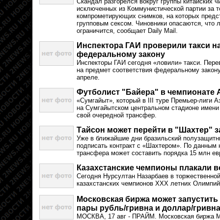
Скандал разгорелся вокруг группы китайских ч
исключенных из Коммунистической партии за то
компрометирующих снимков, на которых предс
групповым сексом. Чиновники опасаются, что 
ограничится, сообщает Daily Mail.
Инспектора ГАИ проверили такси н
федеральному закону
Инспекторы ГАИ сегодня «ловили» такси. Пере
на предмет соответствия федеральному закону
апреле.
Футболист "Байера" в чемпионате
«Сумгайыт», который в III туре Премьер-лиги 
на Сумгайытском центральном стадионе имени
свой очередной трансфер.
Тайсон может перейти в "Шахтер" з
Уже в ближайшие дни бразильский полузащитн
подписать контракт с «Шахтером». По данным 
трансфера может составить порядка 15 млн ев
Казахстанские чемпионы плакали в
Сегодня Нурсултан Назарбаев в торжественной
казахстанских чемпионов ХХХ летних Олимпийс
Московская биржа может запустить
пары рубль/гривна и доллар/гривн
МОСКВА, 17 авг - ПРАЙМ. Московская биржа 