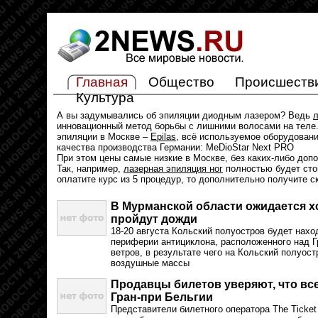
Главная
Общество
Происшеств
Культура
А вы задумывались об эпиляции диодным лазером? Ведь
л
инновационный метод борьбы с лишними волосами на теле.
эпиляции в Москве –
Epilas
, всё используемое оборудован
качества производства Германии: MeDioStar Next PRO
При этом цены самые низкие в Москве, без каких-либо доп
Так, например,
лазерная эпиляция ног
полностью будет стои
оплатите курс из 5 процедур, то дополнительно получите с
В Мурманской области ожидается х
пройдут дожди
18-20 августа Кольский полуостров будет нах
периферии антициклона, расположенного над 
ветров, в результате чего на Кольский полуост
воздушные массы
Продавцы билетов уверяют, что вс
Гран-при Бельгии
Представители билетного оператора The Ticket 