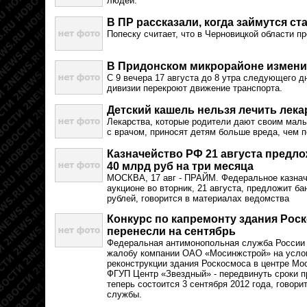
людей.
В ПР рассказали, когда займутся с
Попеску считает, что в Черновицкой области п
В Придонском микрорайоне измени
С 9 вечера 17 августа до 8 утра следующего д
дивизии перекроют движение транспорта.
Детский кашель нельзя лечить лек
Лекарства, которые родители дают своим мал
с врачом, приносят детям больше вреда, чем 
Казначейство РФ 21 августа предл
40 млрд руб на три месяца
МОСКВА, 17 авг - ПРАЙМ. Федеральное казнач
аукционе во вторник, 21 августа, предложит б
рублей, говорится в материалах ведомства
Конкурс по капремонту здания Рос
перенесли на сентябрь
Федеральная антимонопольная служба России 
жалобу компании ОАО «Мосинжстрой» на услов
реконструкции здания Роскосмоса в центре Мос
ФГУП Центр «Звездный» - передвинуть сроки п
теперь состоится 3 сентября 2012 года, говори
службы.