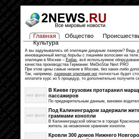
Главная
Общество
Происшеств
Культура
А вы задумывались об эпиляции диодным лазером? Ведь
л
инновационный метод борьбы с лишними волосами на теле.
эпиляции в Москве –
Epilas
, всё используемое оборудован
качества производства Германии: MeDioStar Next PRO
При этом цены самые низкие в Москве, без каких-либо доп
Так, например,
лазерная эпиляция ног
полностью будет стои
оплатите курс из 5 процедур, то дополнительно получите с
В Киеве грузовик протаранил маршр
пассажиров
По предварительным данным, виновен водите
Под Калининградом задержали жите
граммами конопли
В Калининградской области в городе Краснозн
житель за незаконное хранение конопли.
Кровли 300 домов Нижнего Новгоро