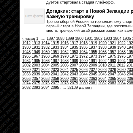
дуэтов стартовала стадия плей-офф.
Догадкин: старт в Новой Зеландии 
важную тренировку
Тренер сборной России по горнолыжному спорт
первый старт в Новой Зеландии, где россиянин
место, тренерский штаб рассматривал как важ
‹
назад
1
.....
1897
1898
1899
1900
1901
1902
1903
1904
1905
1912
1913
1914
1915
1916
1917
1918
1919
1920
1921
1922
192
1930
1931
1932
1933
1934
1935
1936
1937
1938
1939
1940
194
1948
1949
1950
1951
1952
1953
1954
1955
1956
1957
1958
195
1966
1967
1968
1969
1970
1971
1972
1973
1974
1975
1976
197
1984
1985
1986
1987
1988
1989
1990
1991
1992
1993
1994
199
2002
2003
2004
2005
2006
2007
2008
2009
2010
2011
2012
201
2020
2021
2022
2023
2024
2025
2026
2027
2028
2029
2030
203
2038
2039
2040
2041
2042
2043
2044
2045
2046
2047
2048
204
2056
2057
2058
2059
2060
2061
2062
2063
2064
2065
2066
206
2074
2075
2076
2077
2078
2079
2080
2081
2082
2083
2084
208
2092
2093
2094
2095
.....
32139
далее
›