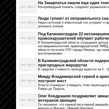
На Закарпатье нашли еще один тон
Контрабандный тоннель соединял украинское и
Люди тупеют от неправильного сна
Недостаточный и избыточный сон ускоряет стар
доказали ученые.
Под Калининградом 22 несовершен
правонарушителей обучают рабоч
В Калининградской области сотрудники центра
несовершеннолетних правонарушителей УМВД 
области посетили СПУ города Немана, где пров
воспитанниками.
В Калининградской области подоро
пригородных маршрутах
В среднем стоимость проезда выросла на 5 - 
Между Владимирской горкой и арк
построят мост
Власти планируют утвердить план пешеходно-
Лавры до Подола.
Олег Кондрашов поздравляет авиас
ветеранов авиации
Он напомнил, что первый регулярный авиарейс
маршруту Москва - Нижний Новгород.