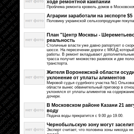
ходе ремонтной кампании
Проблема ремонта кровель домов в Московско
Аграрии заработали на экспорте $5
Половину украинской сельхозпродукции покупа
План "Центр Москвы - Шереметьево 
реальность
Столичные власти уже давно рапортуют о ско
шоссе. На пересечении дороги с МКАД которы
работы. В ремонт вкладывают дополнительные 
трасса получит множество развязок и две пол
транспорта.
Жителя Воронежской области осуди
уклонение от уплаты алиментов
Мировой судья судебного участка №1 Ольхова
области вынес обвинительный приговор в отно
уклонялся от уплаты алиментов на содержани
дочери.
В Московском районе Казани 21 авг
воду
Подача воды прекратится с 9.00 до 19.00.
Чернобыльскую зону могут заселить
Эксперт считает, что половина зоны никогда н