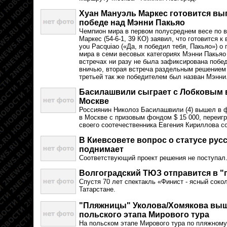
Хуан Мануэль Маркес готовится вып
победе над Мэнни Пакьяо
Чемпион мира в первом полусреднем весе по
Маркес (54-6-1, 39 КО) заявил, что готовится к 
you Pacquiao («Да, я победил тебя, Пакьяо») 
мира в семи весовых категориях Мэнни Пакьяо (
встречах ни разу не была зафиксирована побед
вничью, вторая встреча раздельным решением 
третьей так же победителем был назван Мэнни
Басилашвили сыграет с Лобковым 
Москве
Россиянин Николоз Басилашвили (4) вышел в 
в Москве с призовым фондом $ 15 000, переигр
своего соотечественника Евгения Кириллова со 
В Киевсовете вопрос о статусе русс
поднимает
Соответствующий проект решения не поступал
Волгоградский ТЮЗ отправится в "
Спустя 70 лет спектакль «Финист - ясный сокол
Татарстане.
"Пляжницы" Уколова/Хомякова выш
польского этапа Мирового тура
На польском этапе Мирового тура по пляжном