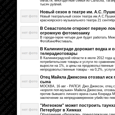
области, многодетные семьи из Сальска, Таган
тысяч рублей.
Новый сезон в театре им. А.С. Пушк
Новый театральный сезон театра им.А.С.Пушки
красноярского музыкального театра 21 сентябр
В Севастополе откроют первую лом
огромную фотомозаику
В городе-герое четыре дня будет работать Ме
ФотоКиноФестиваль.
В Калининграде дорожает водка и 
телерадиотовары
В Калининградской области в июле 2012 года 
потребительские товары и услуги по сравнен
выросли на 1%, а цены на продовольственные т
непродовольственные товары - на 0,2%, услуги 
Отец Майкла Джексона отозвал иск
сына
МОСКВА, 16 авг - РАПСИ. Джо Джексон, отец с
«короля поп-музыки» Майкла Джексона, отозва
против бывшего личного врача сына Конрада 
заключение за непреднамеренное убийство пев
"Ингеоком" может построить таунх
Петербург в Химках
Объединение «Ингеоком», принадлежащее семь