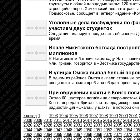
таунхаусы с общей площадью жилья 120 тысяч
строящейся через Химкинский лес автотрассы 
Подмосковье, сообщает в четверг издание «Ко
Уголовные дела возбуждены по фак
участием двух студенток
Следствие планирует предъявить обвинения Д
время
Возле Никитского ботсада построят
миллионов
В Никитинском ботаническом саду Ялты появит
млн. гривен, говорится в «Вестника государств
В улицах Омска выпал белый поро
В одном из районов Омска выпали странные ос
специалисты взяли пробы, сообщает пресс-слу
При обрушении шахты в Конго поги
Около 60 шахтеров погибли на северо-востоке
Конго, передает британская телерадиокорпора
радиостанция «Окапи», у шахты, в которой они
‹
назад
1
.....
1993
1994
1995
1996
1997
1998
1999
2000
2001
2008
2009
2010
2011
2012
2013
2014
2015
2016
2017
2018
201
2026
2027
2028
2029
2030
2031
2032
2033
2034
2035
2036
203
2044
2045
2046
2047
2048
2049
2050
2051
2052
2053
2054
205
2062
2063
2064
2065
2066
2067
2068
2069
2070
2071
2072
207
2080
2081
2082
2083
2084
2085
2086
2087
2088
2089
2090
209