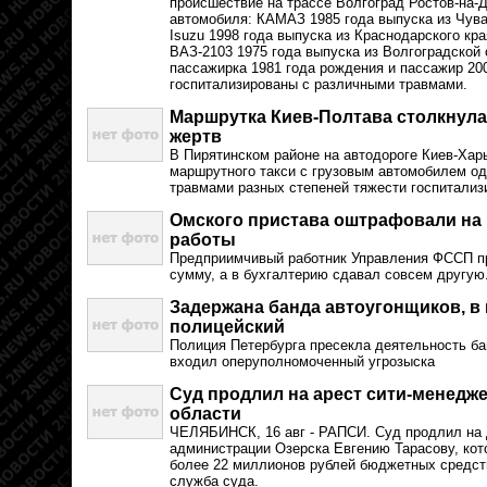
происшествие на трассе Волгоград Ростов-на-Д
автомобиля: КАМАЗ 1985 года выпуска из Чува
Isuzu 1998 года выпуска из Краснодарского кра
ВАЗ-2103 1975 года выпуска из Волгоградской 
пассажирка 1981 года рождения и пассажир 20
госпитализированы с различными травмами.
Маршрутка Киев-Полтава столкнулас
жертв
В Пирятинском районе на автодороге Киев-Харь
маршрутного такси с грузовым автомобилем оди
травмами разных степеней тяжести госпитали
Омского пристава оштрафовали на 
работы
Предприимчивый работник Управления ФССП п
сумму, а в бухгалтерию сдавал совсем другую
Задержана банда автоугонщиков, в
полицейский
Полиция Петербурга пресекла деятельность ба
входил оперуполномоченный угрозыска
Суд продлил на арест сити-менедж
области
ЧЕЛЯБИНСК, 16 авг - РАПСИ. Суд продлил на 
администрации Озерска Евгению Тарасову, кот
более 22 миллионов рублей бюджетных средств
служба суда.