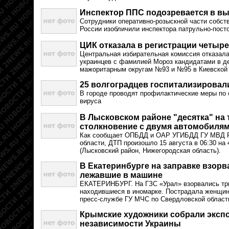
Инспектор ППС подозревается в в
Сотрудники оперативно-розыскной части собст
России изобличили инспектора патрульно-пост
ЦИК отказала в регистрации четыр
Центральная избирательная комиссия отказала
украинцев с фамилией Мороз кандидатами в д
мажоритарным округам №93 и №95 в Киевской 
25 волгоградцев госпитализировал
В городе проводят профилактические меры по 
вируса
В Лысковском районе "десятка" на
столкновение с двумя автомобиля
Как сообщает ОПБДД и ОАР УГИБДД ГУ МВД Р
области, ДТП произошло 15 августа в 06:30 на 
(Лысковский район, Нижегородская область).
В Екатеринбурге на заправке взор
лежавшие в машине
ЕКАТЕРИНБУРГ. На ГЗС «Урал» взорвались три
находившиеся в иномарке. Пострадала женщин
пресс-службе ГУ МЧС по Свердловской област
Крымские художники собрали эксп
независимости Украины