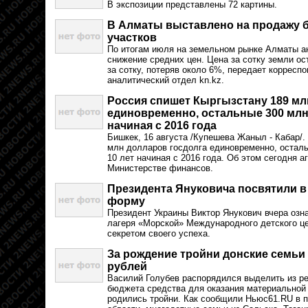
В экспозиции представлены 72 картины.
В Алматы выставлено на продажу 
участков
По итогам июля на земельном рынке Алматы а
снижение средних цен. Цена за сотку земли ос
за сотку, потеряв около 6%, передает корреспо
аналитический отдел kn.kz.
Россия спишет Кыргызстану 189 мл
единовременно, остальные 300 млн 
начиная с 2016 года
Бишкек, 16 августа /Купешева Жаныл - Кабар/.
млн долларов госдолга единовременно, осталь
10 лет начиная с 2016 года. Об этом сегодня 
Министерстве финансов.
Президента Януковича посвятили в
форму
Президент Украины Виктор Янукович вчера озн
лагеря «Морской» Международного детского це
секретом своего успеха.
За рождение тройни донские семьи 
рублей
Василий Голубев распорядился выделить из ре
бюджета средства для оказания материальной
родились тройни. Как сообщили Ньюс61.RU в п