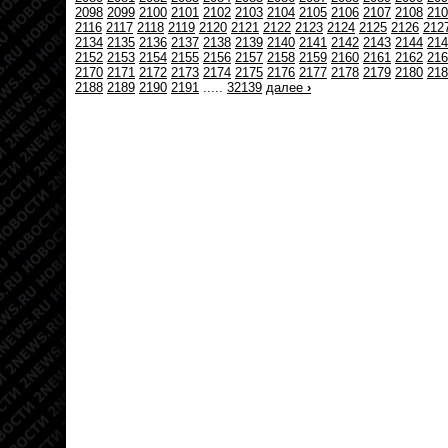
2098
2099
2100
2101
2102
2103
2104
2105
2106
2107
2108
210
2116
2117
2118
2119
2120
2121
2122
2123
2124
2125
2126
212
2134
2135
2136
2137
2138
2139
2140
2141
2142
2143
2144
214
2152
2153
2154
2155
2156
2157
2158
2159
2160
2161
2162
216
2170
2171
2172
2173
2174
2175
2176
2177
2178
2179
2180
218
2188
2189
2190
2191
.....
32139
далее
›