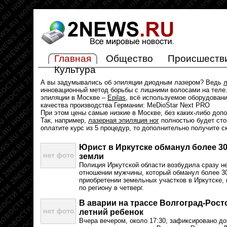
Главная
Общество
Происшеств
Культура
А вы задумывались об эпиляции диодным лазером? Ведь
л
инновационный метод борьбы с лишними волосами на теле.
эпиляции в Москве –
Epilas
, всё используемое оборудован
качества производства Германии: MeDioStar Next PRO
При этом цены самые низкие в Москве, без каких-либо доп
Так, например,
лазерная эпиляция ног
полностью будет стои
оплатите курс из 5 процедур, то дополнительно получите с
Юрист в Иркутске обманул более 30
земли
Полиция Иркутской области возбудила сразу н
отношении мужчины, который обманул более 30
приобретении земельных участков в Иркутске,
по региону в четверг.
В аварии на трассе Волгоград-Рост
летний ребенок
Вчера вечером, около 17:30, зафиксировано д