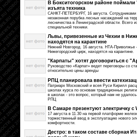
В Бокситогорском районе поймали 
изъята техника
САНКТ-ПЕТЕРБУРГ, 16 августа. Сотрудниками 
незаконная порубка лесных насаждений на тер
лесничества в Ленинградской области. Всего 
специальной техники.
Львы, привезенные из Чехии в Ниж
находятся на карантине
Нижний Новгород. 16 августа. НТА-Приволжье -
Нижегородский цирк, находятся на карантине.
"Карпаты" хотят договориться с "
Руководство «Карпат» ведет переговоры со ст
относительно цены аренды
РПЦ планировала ввести катехизац
Патриарх Московский и всея Руси Кирилл расц
школах курса по основам традиционных религи
в школах - это вопрос, который нам не удалось
РПЦ
В Самаре презентуют электричку с W
17 августа в 11.30 на первой платформе желез
торжественный ввод в эксплуатацию нового э
комфортности.
Дестро: в таком составе сборная И