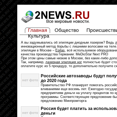
Главная
Общество
Происшеств
Культура
А вы задумывались об эпиляции диодным лазером? Ведь
л
инновационный метод борьбы с лишними волосами на теле.
эпиляции в Москве –
Epilas
, всё используемое оборудован
качества производства Германии: MeDioStar Next PRO
При этом цены самые низкие в Москве, без каких-либо доп
Так, например,
лазерная эпиляция ног
полностью будет стои
оплатите курс из 5 процедур, то дополнительно получите с
Российские автозаводы будут пол
до 2020 года
Правительство РФ планирует помогать росси
вливаниями еще восемь лет. Ежегодно госуда
предприятиям деньги на уплату процентов по 
программы. Соответствующее предложение был
предложению Минпромторга
Россия будет платить за использов
деньги