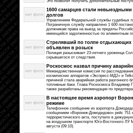
Это позволит получить дополнительные поступ
1600 самарцев стали невыездными 
долгов
Управлением Федеральной службы судебных пр
Пограничную службу направлено 1 600 постан
должникам права на выезд за пределы Российс
имеющейся задолженностью по алиментным п
Стрелявший по толпе отдыхающих 
объявлен в розыск
Полиция разыскивает 23-летнего уроженца Сол
скрывшегося от следствия.
Роскосмос назвал причину аварийн
Межведомственная комиссия по расследованию
космических аппаратов «Экспресс-МД2» и Telk
причиной стала аварийная работа разгонного б
топливные баки. Глава Роскосмоса Владимир П
также разработаны рекомендации по предотвр
В настоящее время аэропорт Ворон
режиме
Телефонное сообщение из аэропорта Домодедо
сообщением «Воронеж-Домодедово» рейс 751 н
террористического акта, поступило в дежурную
на воздушном транспорте Юго-Восточного ЛУ 
августа (09:10).