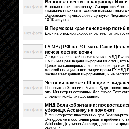
Воронеж посетит праправнук Импера
Высокие гости - праправнук Императора Алекса
Мученика Николая II Великой Княжны Ольги А
Эдуардович Куликовский с супругой Людмилой
18-19 августа.
В Пермском крае пенсионер погиб п
Диск на огромной скорости отлетел от инструм
ГУ МВД РФ по РО: мать Саши Целых
исчезновение дочки
Сегодня со ссылкой на «источник в МВД РФ по
СМИ была размещена информация о том, что м
Целых «инсценировала исчезновение дочки». 
донской полиции, в настоящее время ГУ МВД Р
располагает данной информацией, и не распро
Эстония поможет Швеции с выдачей
Посольство Эстонии в Минске будет представ
виз. Министр иностранных Дел Урмас Паэт сч
странами конфликт досадным.
МИД Великобритании: предоставле
убежища Ассанжу не поможет
В министерстве иностранных дел Великобритан
Эквадора не в состоянии решить проблемы с з
WikiLeaks Джулиана Ассанда, даже если предо
убежище