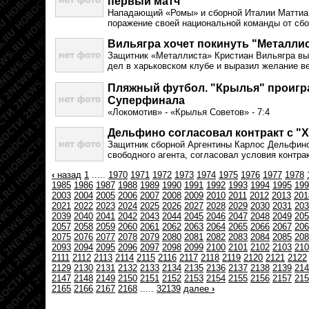
первый матч
Нападающий «Ромы» и сборной Италии Маттиа
поражение своей национальной команды от сбо
Вильягра хочет покинуть "Металли
Защитник «Металлиста» Кристиан Вильягра в
дел в харьковском клубе и выразил желание ве
Пляжный футбол. "Крылья" проигр
Суперфинала
«Локомотив» - «Крылья Советов» - 7:4
Дельфино согласовал контракт с "
Защитник сборной Аргентины Карлос Дельфино
свободного агента, согласовал условия контра
‹
назад
1
.....
1970
1971
1972
1973
1974
1975
1976
1977
1978
1985
1986
1987
1988
1989
1990
1991
1992
1993
1994
1995
199
2003
2004
2005
2006
2007
2008
2009
2010
2011
2012
2013
201
2021
2022
2023
2024
2025
2026
2027
2028
2029
2030
2031
203
2039
2040
2041
2042
2043
2044
2045
2046
2047
2048
2049
205
2057
2058
2059
2060
2061
2062
2063
2064
2065
2066
2067
206
2075
2076
2077
2078
2079
2080
2081
2082
2083
2084
2085
208
2093
2094
2095
2096
2097
2098
2099
2100
2101
2102
2103
210
2111
2112
2113
2114
2115
2116
2117
2118
2119
2120
2121
2122
2129
2130
2131
2132
2133
2134
2135
2136
2137
2138
2139
214
2147
2148
2149
2150
2151
2152
2153
2154
2155
2156
2157
215
2165
2166
2167
2168
.....
32139
далее
›