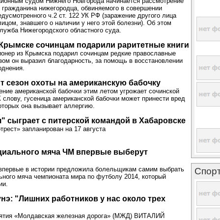
айонным судом Нижнего Новгорода начинается рассмотрение
 гражданина нижегородца, обвиняемого в совершении
едусмотренного ч.2 ст. 122 УК РФ (заражение другого лица
ицом, знавшего о наличии у него этой болезни). Об этом
лужба Нижегородского областного суда.
Крымске сочинцам подарили раритетные книги
ионер из Крымска подарил сочинцам редкие православные
азом он выразил благодарность, за помощь в восстановлении
однения.
т сезон охоты на американскую бабочку
ение американской бабочки этим летом угрожает сочинской
К слову, гусеница американской бабочки может принести вред
которых она вызывает аллергию.
" сыграет с питерской командой в Хабаровске
трест» запланирован на 17 августа
циального мяча ЧМ впервые выберут
 впервые в истории предложила болельщикам самим выбрать
Спор
ного мяча чемпионата мира по футболу 2014, который
ии.
нэ: "Лишних работников у нас около трех
иятия «Молдавская железная дорога» (МЖД) ВИТАЛИЙ