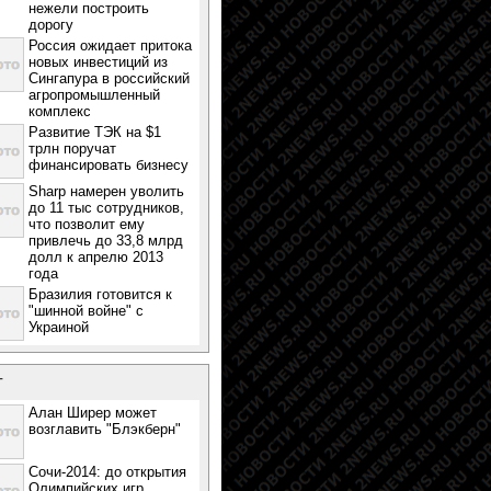
нежели построить
дорогу
Россия ожидает притока
новых инвестиций из
Сингапура в российский
агропромышленный
комплекс
Развитие ТЭК на $1
трлн поручат
финансировать бизнесу
Sharp намерен уволить
до 11 тыс сотрудников,
что позволит ему
привлечь до 33,8 млрд
долл к апрелю 2013
года
Бразилия готовится к
"шинной войне" с
Украиной
т
Алан Ширер может
возглавить "Блэкберн"
Сочи-2014: до открытия
Олимпийских игр