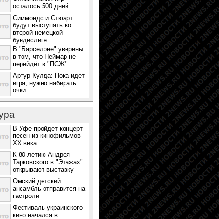
осталось 500 дней
Симмондс и Стюарт
будут выступать во
второй немецкой
бундеслиге
В "Барселоне" уверены
в том, что Неймар не
перейдёт в "ПСЖ"
Артур Кулда: Пока идет
игра, нужно набирать
очки
ура
В Уфе пройдет концерт
песен из кинофильмов
ХХ века
К 80-летию Андрея
Тарковского в "Этажах"
открывают выставку
Омский детский
ансамбль отправится на
гастроли
Фестиваль украинского
кино начался в