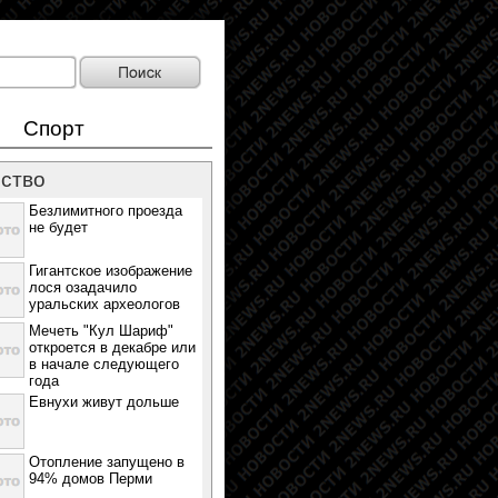
Спорт
ство
Безлимитного проезда
не будет
Гигантское изображение
лося озадачило
уральских археологов
Мечеть "Кул Шариф"
откроется в декабре или
в начале следующего
года
Евнухи живут дольше
Отопление запущено в
94% домов Перми