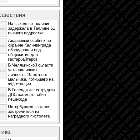
сшествия
На выходных полиция
задержала в Таллине 61
пьяного подростка
Аварийный особняк на
окраине Калининграда
оборудовали под
общежитие для
гастарбайтеров
В Челябинской области
устанавливают
личность 10-летнего
мальчика, погибшего на
ж/д станции
В Геленджике сотрудник
ДПС насмерть сбил
пешехода
Петербуржец пытался
застрелиться из
наградного пистолета
тика