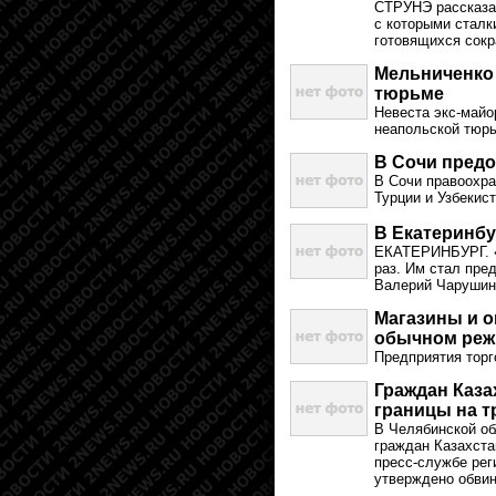
СТРУНЭ рассказа
с которыми сталк
готовящихся сокр
Мельниченко 
тюрьме
Невеста экс-майо
неапольской тюр
В Сочи предо
В Сочи правоохра
Турции и Узбекист
В Екатеринбу
ЕКАТЕРИНБУРГ. «П
раз. Им стал пре
Валерий Чарушин
Магазины и о
обычном реж
Предприятия торг
Граждан Каза
границы на т
В Челябинской об
граждан Казахста
пресс-службе рег
утверждено обви