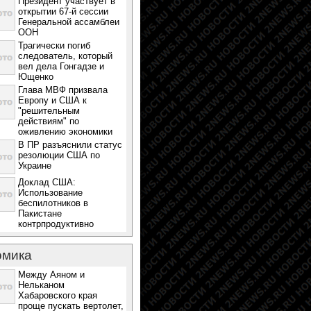
Президент участвует в
открытии 67-й сессии
Генеральной ассамблеи
ООН
Трагически погиб
следователь, который
вел дела Гонгадзе и
Ющенко
Глава МВФ призвала
Европу и США к
"решительным
действиям" по
оживлению экономики
В ПР разъяснили статус
резолюции США по
Украине
Доклад США:
Использование
беспилотников в
Пакистане
контрпродуктивно
омика
Между Аяном и
Нельканом
Хабаровского края
проще пускать вертолет,