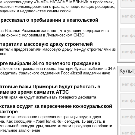
л корреспонденту «Ъ-MD» НАТАЛЬЕ МЕЛЬНИК о проблемах,
ивается железнодорожная отрасль, о предстоящих реформах,
ащениях и недовольстве самим собой.
рассказал о пребывании в неапольской
ра Наталья Розинская заявляет, что условия содержания в
ьме схожи с условиями в Лукьяновском СИЗО
твратили массовую драку строителей
нители предотвратили массовую драку между строителями из
ана.
рге выбрали 34-го почетного гражданина
очетного гражданина города Екатеринбурга» выбрали в 34-й
Культ
дседатель Уральского отделения Российской академии наук
.
птовые базы Приморья будут работать в
име во время саммита АТЭС
овли края не будут испытывать товарного дефицита
хстана осудят за пересечение южноуральской
ракторе
ласти за незаконное пересечение границы осудят двух
на. Как сообщили «УралПолит.Ru» сегодня, 15 августа, в
иональной прокуратуры, заместителем прокурора по области
нительное заключение