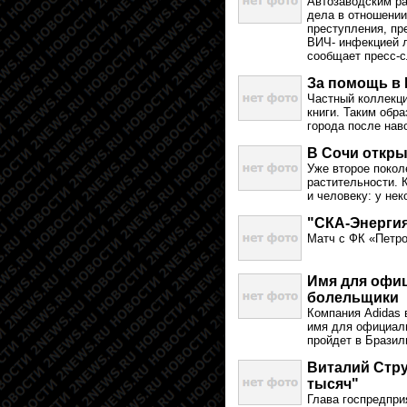
Автозаводским р
дела в отношении
преступления, пр
ВИЧ- инфекцией л
сообщает пресс-с
За помощь в 
Частный коллекц
книги. Таким обр
города после нав
В Сочи откры
Уже второе покол
растительности. 
и человеку: у не
"СКА-Энергия
Матч с ФК «Петро
Имя для офи
болельщики
Компания Adidas
имя для официаль
пройдет в Бразил
Виталий Стру
тысяч"
Глава госпредпр