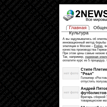
Главная
Обще
Культура
А вы задумывались об эпиля
инновационный метод борьбы 
эпиляции в Москве –
Epilas
, 
качества производства Герма
При этом цены самые низкие в
Так, например,
лазерная эпил
оплатите курс из 5 процедур,
Стипе Плетик
"Реал"
Голкипер «Ростов
отпустить полуза
Андрей Пятов
футболистов
Вратарь сборной
товарищеском мат