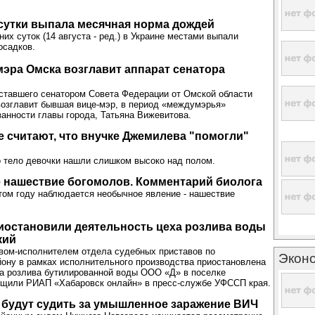
 сутки выпала месячная норма дождей
их суток (14 августа - ред.) в Украине местами выпали
осадков.
мэра Омска возглавит аппарат сенатора
ставшего сенатором Совета Федерации от Омской области
озглавит бывшая вице-мэр, в период «междумэрья»
анности главы города, Татьяна Вижевитова.
 считают, что внучке Джемилева "помогли"
о тело девочки нашли слишком высоко над полом.
 нашествие богомолов. Комментарий биолога
том году наблюдается необычное явление - нашествие
иостановили деятельность цеха розлива воды
кий
вом-исполнителем отдела судебных приставов по
Экон
ону в рамках исполнительного производства приостановлена
а розлива бутилированной воды ООО «Д» в поселке
бщили РИАП «Хабаровск онлайн» в пресс-службе УФССП края.
 будут судить за умышленное заражение ВИЧ