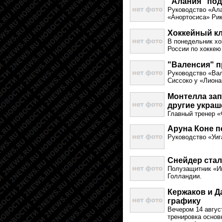
"Алания" по
Руководство «Ал
«Анортосиса» Ри
Хоккейный кл
В понедельник хо
России по хоккею
"Валенсия" п
Руководство «Вал
Сиссоко у «Лиона
Монтелла зап
другие украш
Главный тренер «
Аруна Коне п
Руководство «Уиг
Снейдер ста
Полузащитник «И
Голландии.
Кержаков и 
графику
Вечером 14 авгус
тренировка основ