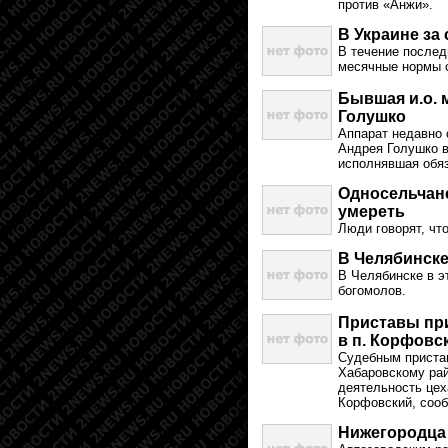
против «Анжи».
В Украине за
В течение последн
месячные нормы 
Бывшая и.о. 
Голушко
Аппарат недавно 
Андрея Голушко в
исполнявшая обяз
Односельчане
умереть
Люди говорят, чт
В Челябинске
В Челябинске в э
богомолов.
Приставы пр
в п. Корфовс
Судебным приста
Хабаровскому рай
деятельность цех
Корфовский, соо
Нижегородца