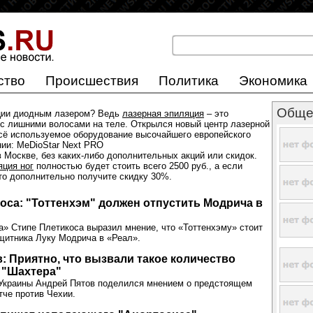
ство
Происшествия
Политика
Экономика
Обще
ции диодным лазером? Ведь
лазерная эпиляция
– это
с лишними волосами на теле. Открылся новый центр лазерной
всё используемое оборудование высочайшего европейского
нии: MeDioStar Next PRO
 Москве, без каких-либо дополнительных акций или скидок.
яция ног
полностью будет стоить всего 2500 руб., а если
 то дополнительно получите скидку 30%.
оса: "Тоттенхэм" должен отпустить Модрича в
а» Стипе Плетикоса выразил мнение, что «Тоттенхэму» стоит
щитника Луку Модрича в «Реал».
: Приятно, что вызвали такое количество
 "Шахтера"
 Украины Андрей Пятов поделился мнением о предстоящем
че против Чехии.