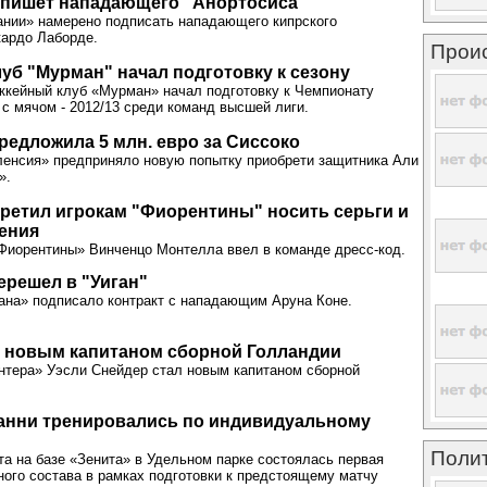
дпишет нападающего "Анортосиса"
ании» намерено подписать нападающего кипрского
кардо Лаборде.
Прои
уб "Мурман" начал подготовку к сезону
ккейный клуб «Мурман» начал подготовку к Чемпионату
 с мячом - 2012/13 среди команд высшей лиги.
редложила 5 млн. евро за Сиссоко
енсия» предприняло новую попытку приобрети защитника Али
».
ретил игрокам "Фиорентины" носить серьги и
ения
Фиорентины» Винченцо Монтелла ввел в команде дресс-код.
ерешел в "Уиган"
ана» подписало контракт с нападающим Аруна Коне.
л новым капитаном сборной Голландии
нтера» Уэсли Снейдер стал новым капитаном сборной
Данни тренировались по индивидуальному
Поли
та на базе «Зенита» в Удельном парке состоялась первая
ного состава в рамках подготовки к предстоящему матчу