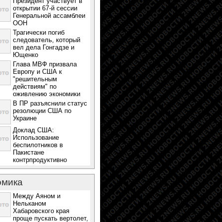
Президент участвует в
открытии 67-й сессии
Генеральной ассамблеи
ООН
Трагически погиб
следователь, который
вел дела Гонгадзе и
Ющенко
Глава МВФ призвала
Европу и США к
"решительным
действиям" по
оживлению экономики
В ПР разъяснили статус
резолюции США по
Украине
Доклад США:
Использование
беспилотников в
Пакистане
контрпродуктивно
омика
Между Аяном и
Нельканом
Хабаровского края
проще пускать вертолет,