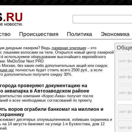
ство
Происшествия
Политика
Экономика
Обще
ции диодным лазером? Ведь
лазерная эпиляция
– это
с лишними волосами на теле. Открылся новый центр лазерной
всё используемое оборудование высочайшего европейского
нии: MeDioStar Next PRO
 Москве, без каких-либо дополнительных акций или скидок.
яция ног
полностью будет стоить всего 2500 руб., а если
 то дополнительно получите скидку 30%.
вгорода проверяют документацию на
о аквапарка в Автозаводском районе
роительство компания «Корос-Аква» получит после
аний и всех необходимых согласований по проекту.
ять воров ограбили банкомат на миллион и
охраннику
ыскивают десятерых злоумышленников, избивших охранника и
 на 14 августа банкомат на улице 1-я Бухвостова, дом 12
лей.