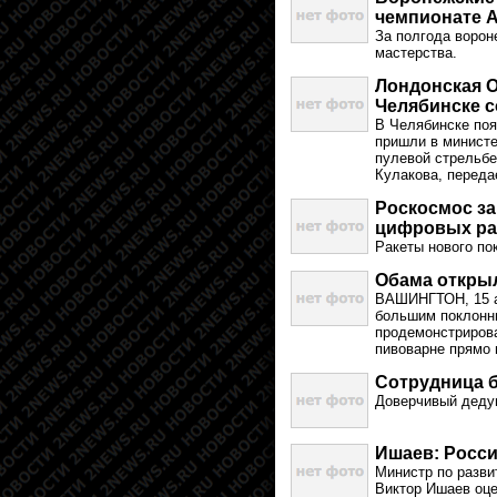
чемпионате A
За полгода ворон
мастерства.
Лондонская 
Челябинске 
В Челябинске поя
пришли в министе
пулевой стрельбе
Кулакова, переда
Роскосмос за
цифровых рак
Ракеты нового по
Обама откры
ВАШИНГТОН, 15 а
большим поклонни
продемонстрирова
пивоварне прямо 
Сотрудница б
Доверчивый дедуш
Ишаев: Росси
Министр по разви
Виктор Ишаев оце