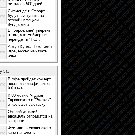
осталось 500 дней
Симмондс и Стюарт
будут выступать во
второй немецкой
бундеслиге
В "Барселоне" уверены
в том, что Неймар не
перейдёт в "ПСЖ"
Артур Кулда: Пока идет
игра, нужно набирать
очки
ура
В Уфе пройдет концерт
песен из кинофильмов
ХХ века
К 80-летию Андрея
Тарковского в "Этажах"
открывают выставку
Омский детский
ансамбль отправится на
гастроли
Фестиваль украинского
кино начался в