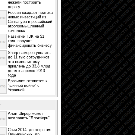
нежели построить
дорогу
Россия ожидает притока
новых инвестиций из
Сингапура в российский
агропромышленный
комплекс
Развитие ТЭК на $1
трлн поручат
финансировать бизнесу
Sharp намерен уволить
до 11 тыс сотрудников,
что позволит ему
привлечь до 33,8 млрд
долл к апрелю 2013
года
Бразилия готовится к
"шинной войне" с
Украиной
т
Алан Ширер может
возглавить "Блэкберн"
Сочи-2014: до открытия
Олимпийских игр