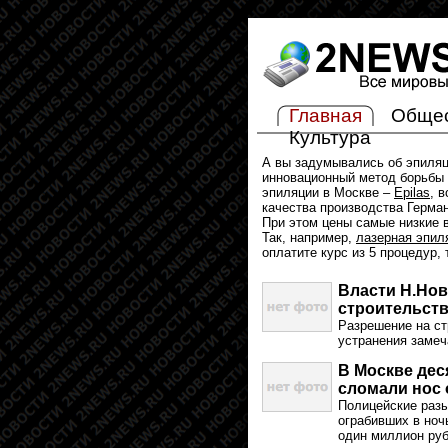
Главная
Обще
Культура
А вы задумывались об эпиля
инновационный метод борьбы 
эпиляции в Москве –
Epilas
, 
качества производства Герма
При этом цены самые низкие в
Так, например,
лазерная эпил
оплатите курс из 5 процедур,
Власти Н.Но
строительств
Разрешение на ст
устранения замеч
В Москве дес
сломали нос 
Полицейские раз
ограбивших в ночь
один миллион руб