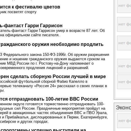
ится к фестивалю цветов
дник посветят спорту
ь-фантаст Гарри Гаррисон
атель-фантаст Гарри Гаррисон умер в возрасте 87 лет. Об
на официальном сайте писателя.
гражданского оружия необходимо продлить
13 Федерального закона 150-ФЗ-1996г. Об оружии разрешения
нение и ношение гражданского оружия выдаются сроком на
ение МВД России по г. Ростову-на-Дону напоминает о
оевременного продления лицензий и разрешений.
рен сделать сборную России лучшей в мире
оссийской футбольной сборной Фабио Капелло в
ервью телеканалу «Россия 24» рассказал о своих планах в
ды.
тся отпраздновать 100-летие ВВС России
енном округе готовятся торжественно отпраздновать 100-
Экон
душных сил России. Праздничные мероприятия пройдут на
ерей в авиационных частях объединения ВВС и ПВО Урала,
 и Прибайкалья, дислоцированных в Перми, Екатеринбурге,
сибирске и других городах.
 спортсмены успешно выступили на