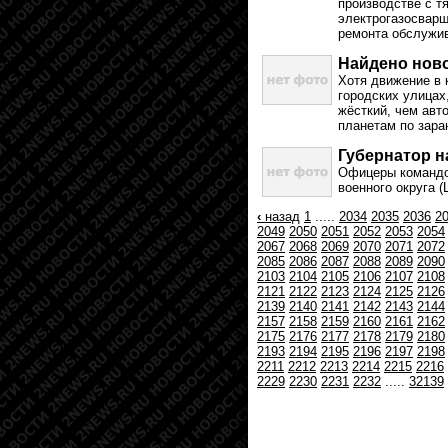
производстве с т
электрогазосварщ
ремонта обслужив
Найдено нов
Хотя движение в 
городских улицах
жёсткий, чем авт
планетам по зара
Губернатор н
Офицеры командо
военного округа 
‹
назад
1
.....
2034
2035
2036
2
2049
2050
2051
2052
2053
2054
2067
2068
2069
2070
2071
2072
2085
2086
2087
2088
2089
2090
2103
2104
2105
2106
2107
2108
2121
2122
2123
2124
2125
2126
2139
2140
2141
2142
2143
2144
2157
2158
2159
2160
2161
2162
2175
2176
2177
2178
2179
2180
2193
2194
2195
2196
2197
2198
2211
2212
2213
2214
2215
2216
2229
2230
2231
2232
.....
32139