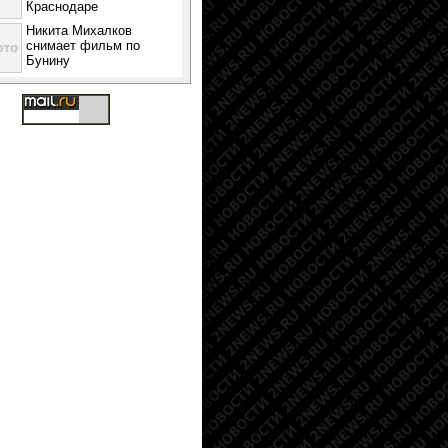
Краснодаре
Никита Михалков
снимает фильм по
Бунину