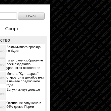
Спорт
ство
Безлимитного проезда
не будет
Гигантское изображение
лося озадачило
уральских археологов
Мечеть "Кул Шариф"
откроется в декабре или
в начале следующего
года
Евнухи живут дольше
Отопление запущено в
94% домов Перми