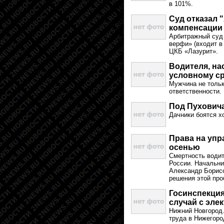
в 101%.
Суд отказал 
компенсации 
Арбитражный суд
верфи» (входит в
ЦКБ «Лазурит».
Водителя, на
условному с
Мужчина не тольк
ответственности.
Под Пуховича
Дачники боятся х
Права на упр
осенью
Смертность водит
России. Начальн
Александр Борисо
решения этой про
Госинспекция
случай с эле
Нижний Новгород.
труда в Нижегоро