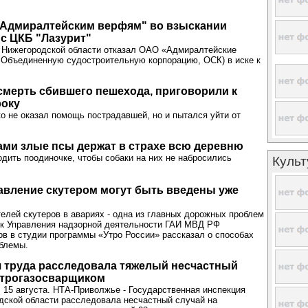
"Адмиралтейским верфям" во взыскании
с ЦКБ "Лазурит"
 Нижегородской области отказал ОАО «Адмиралтейские
 Объединенную судостроительную корпорацию, ОСК) в иске к
смерть сбившего пешехода, приговорили к
року
о не оказал помощь пострадавшей, но и пытался уйти от
ми злые псы держат в страхе всю деревню
одить поодиночке, чтобы собаки на них не набросились
Культ
авление скутером могут быть введены уже
елей скутеров в авариях - одна из главных дорожных проблем
ик Управления надзорной деятельности ГАИ МВД РФ
в в студии программы «Утро России» рассказал о способах
блемы.
 труда расследовала тяжелый несчастный
ктрогазосварщиком
 15 августа. НТА-Приволжье - Государственная инспекция
дской области расследовала несчастный случай на