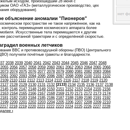
яжелым исходом, произошедший 28 июня с
иком ОАО «ГАЗ» (металлургическое производство, цех
ания оборудования).
ое объяснение аномалии "Пионеров"
космическом пространстве не такое напряжённое, как на
, контроль перемещения космического аппарата более
омобиля. Искусственные тела перемещаются к другим
нее рассчитанной траектории и с определённой скоростью.
аградил военных летчиков
вания ВВС и противовоздушной обороны (ПВО) Центрального
(ЦВО) получили почётные грамоты и благодарности.
037
2038
2039
2040
2041
2042
2043
2044
2045
2046
2047
2048
2055
2056
2057
2058
2059
2060
2061
2062
2063
2064
2065
2066
2073
2074
2075
2076
2077
2078
2079
2080
2081
2082
2083
2084
2091
2092
2093
2094
2095
2096
2097
2098
2099
2100
2101
2102
2109
2110
2111
2112
2113
2114
2115
2116
2117
2118
2119
2120
2127
2128
2129
2130
2131
2132
[2133]
2134
2135
2136
2137
2138
2145
2146
2147
2148
2149
2150
2151
2152
2153
2154
2155
2156
2163
2164
2165
2166
2167
2168
2169
2170
2171
2172
2173
2174
2181
2182
2183
2184
2185
2186
2187
2188
2189
2190
2191
2192
2199
2200
2201
2202
2203
2204
2205
2206
2207
2208
2209
2210
2217
2218
2219
2220
2221
2222
2223
2224
2225
2226
2227
2228
далее
›