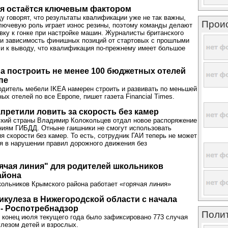
я остаётся ключевым фактором
ду говорят, что результаты квалификации уже не так важны,
Прои
ключевую роль играет износ резины, поэтому команды делают
овку к гонке при настройке машин. Журналисты британского
ли зависимость финишных позиций от стартовых с прошлыми
и к выводу, что квалификация по-прежнему имеет большое
а построить не менее 100 бюджетных отелей
пе
дитель мебели IKEA намерен строить и развивать по меньшей
ых отелей по все Европе, пишет газета Financial Times.
претили ловить за скорость без камер
ский страны Владимир Колокольцев отдал новое распоряжение
ниям ГИБДД. Отныне гаишники не смогут использовать
я скорости без камер. То есть, сотрудник ГАИ теперь не может
я в нарушении правил дорожного движения без
ячая линия" для родителей школьников
айона
ольников Крымского района работает «горячая линия»
кулеза в Нижегородской области с начала
 - Роспотребнадзор
Поли
о конец июля текущего года было зафиксировано 773 случая
лезом детей и взрослых.