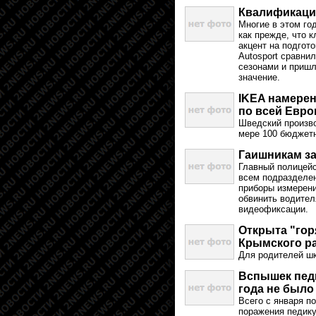
Квалификаци
Многие в этом го
как прежде, что 
акцент на подгот
Autosport сравни
сезонами и пришл
значение.
IKEA намерен
по всей Евро
Шведский произво
мере 100 бюджетн
Гаишникам за
Главный полицей
всем подразделе
приборы измерени
обвинить водител
видеофиксации.
Открыта "гор
Крымского р
Для родителей шк
Вспышек педи
года не было
Всего с января п
поражения педику