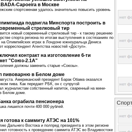
BADA-Capoeira в Москве
ежским спортсменам удалось значительно повысить уровень
Олимпиада подвигла Минспорта построить в
современный стрелковый тир
вится новый современный стрелковый тир - к такому решению
рстве спорта региона по итогам выступления в состязаниях по
 на Олимпийских играх в Лондоне южноуральца Дениса
ет корреспондент Агентства новостей «Доступ».
ключил контракт на изготовление 6-ти
ет "Союз-2.1А"
коления должны заменить старые «Союзы».
л пивоварню в Белом доме
вгуста. Американский президент Барак Обама оказался
ком пива. Как передает РБК, он с супругой
л журналистам собственный напиток, сваренный на мини-
в Белом доме.
анка ограбила пенсионера
Спор
ка лишился почти 400 000 рублей.
я готова к саммиту АТЭС на 101%
тию Дальнего Востока и полпред президента в этом регионе
нил готовность к проведению саммита АТЭС во Владивостоке