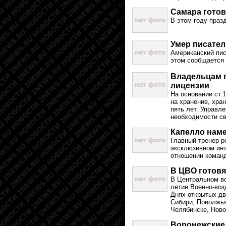
Самара готов
В этом году праз
Умер писател
Американский пис
этом сообщается 
Владельцам 
лицензии
На основании ст.
на хранение, хра
пять лет. Управл
необходимости св
Капелло наме
Главный тренер р
эксклюзивном инт
отношении коман
В ЦВО готовя
В Центральном во
летие Военно-воз
Днях открытых дв
Сибири, Поволжья
Челябинске, Ново
Воронежские