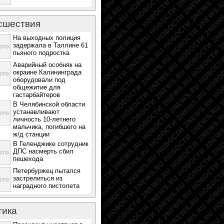
сшествия
На выходных полиция
задержала в Таллине 61
пьяного подростка
Аварийный особняк на
окраине Калининграда
оборудовали под
общежитие для
гастарбайтеров
В Челябинской области
устанавливают
личность 10-летнего
мальчика, погибшего на
ж/д станции
В Геленджике сотрудник
ДПС насмерть сбил
пешехода
Петербуржец пытался
застрелиться из
наградного пистолета
тика