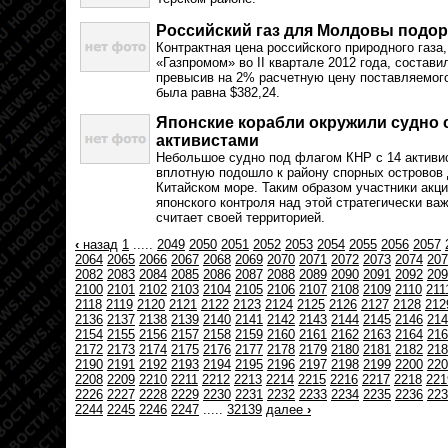
Российский газ для Молдовы подо
Контрактная цена российского природного газа
«Газпромом» во II квартале 2012 года, составил
превысив на 2% расчетную цену поставляемого г
была равна $382,24.
Японские корабли окружили судно 
активистами
Небольшое судно под флагом КНР с 14 активис
вплотную подошло к району спорных островов 
Китайском море. Таким образом участники акц
японского контроля над этой стратегически ва
считает своей территорией.
‹
назад
1
.....
2049
2050
2051
2052
2053
2054
2055
2056
2057
2064
2065
2066
2067
2068
2069
2070
2071
2072
2073
2074
207
2082
2083
2084
2085
2086
2087
2088
2089
2090
2091
2092
209
2100
2101
2102
2103
2104
2105
2106
2107
2108
2109
2110
211
2118
2119
2120
2121
2122
2123
2124
2125
2126
2127
2128
212
2136
2137
2138
2139
2140
2141
2142
2143
2144
2145
2146
214
2154
2155
2156
2157
2158
2159
2160
2161
2162
2163
2164
216
2172
2173
2174
2175
2176
2177
2178
2179
2180
2181
2182
218
2190
2191
2192
2193
2194
2195
2196
2197
2198
2199
2200
220
2208
2209
2210
2211
2212
2213
2214
2215
2216
2217
2218
221
2226
2227
2228
2229
2230
2231
2232
2233
2234
2235
2236
223
2244
2245
2246
2247
.....
32139
далее
›