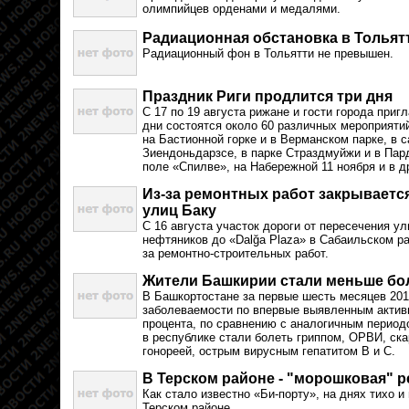
олимпийцев орденами и медалями.
Радиационная обстановка в Тольятт
Радиационный фон в Тольятти не превышен.
Праздник Риги продлится три дня
С 17 по 19 августа рижане и гости города приг
дни состоятся около 60 различных мероприятий
на Бастионной горке и в Верманском парке, в с
Зиендоньдарзсе, в парке Страздмуйжи и в Пар
поле «Спилве», на Набережной 11 ноября и в д
Из-за ремонтных работ закрываетс
улиц Баку
С 16 августа участок дороги от пересечения у
нефтяников до «Dalğa Plaza» в Сабаильском ра
за ремонтно-строительных работ.
Жители Башкирии стали меньше бо
В Башкортостане за первые шесть месяцев 201
заболеваемости по впервые выявленным актив
процента, по сравнению с аналогичным период
в республике стали болеть гриппом, ОРВИ, ска
гонореей, острым вирусным гепатитом В и С.
В Терском районе - "морошковая" 
Как стало известно «Би-порту», на днях тихо и
Терском районе.