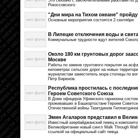
Это связано с заключительными работами по 
Рокоссовского
"Дни мира на Тихом океане" пройду
Основные мероприятия состоятся 2 сентября
В Липецке отключения воды и свет
Коммунальные трудности ждут жителей Сокола
Около 180 км грунтовых дорог заа
Москве
Работы по замене грунтового покрытия на асф
километрах сельских дорог на новых территор
журналистам заместитель мэра столицы по во
Петр Бирюков.
Республика простилась с последни
Героем Советского Союза
В Доме офицеров Уфимского гарнизона состоя
проживавших в Башкортостане Героем Советск
Отечественной войны Тазетдином Гилязетдино
Эмин Агаларов представил в Вели
Известный азербайджанский певец и композито
Великобритании новый сингл Walk Through Wall
ссылкой на официальный сайт певца.