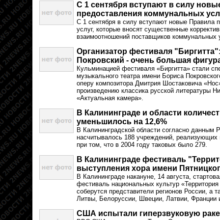
С 1 сентября вступают в силу новы
предоставления коммунальных усл
С 1 сентября в силу вступают новые Правила
услуг, которые вносят существенные коррект
взаимоотношений поставщиков коммунальных у
Организатор фестиваля "Биргитта"
Покровский - очень большая фигур
Кульминацией фестиваля «Биргитта» стали сп
музыкального театра имени Бориса Покровског
оперу композитора Дмитрия Шостаковича «Нос
произведению классика русской литературы Ни
«Актуальная камера».
В Калининграде и области количест
уменьшилось на 12,6%
В Калининградской области согласно данным Р
насчитывалось 188 учреждений, реализующих 
при том, что в 2004 году таковых было 279.
В Калининграде фестиваль "Террит
выступления хора имени Пятницко
В Калининграде накануне, 14 августа, старто
фестиваль национальных культур «Территория 
соберутся представители регионов России, а т
Литвы, Белоруссии, Швеции, Латвии, Франции 
США испытали гиперзвуковую раке