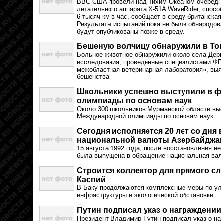
ВВС США провели над Тихим Океаном очередно
летательного аппарата X-51A WaveRider, спосо
6 тысяч км в час, сообщает в среду британска
Результаты испытаний пока не были обнародов
будут опубликованы позже в среду.
Бешеную волчицу обнаружили в То
Больное животное обнаружили около села Дер
исследования, проведенные специалистами Ф
межобластная ветеринарная лаборатория», вы
бешенства.
Школьники успешно выступили в 
олимпиады по основам наук
Около 300 школьников Мурманской области вы
Международной олимпиады по основам наук
Сегодня исполняется 20 лет со дня
национальной валюты Азербайджа
15 августа 1992 года, после восстановления н
была выпущена в обращение национальная ва
Строится коллектор для прямого с
Каспий
В Баку продолжаются комплексные меры по у
инфраструктуры и экологической обстановки.
Путин подписал указ о награждени
Президент Владимир Путин подписал указ о н