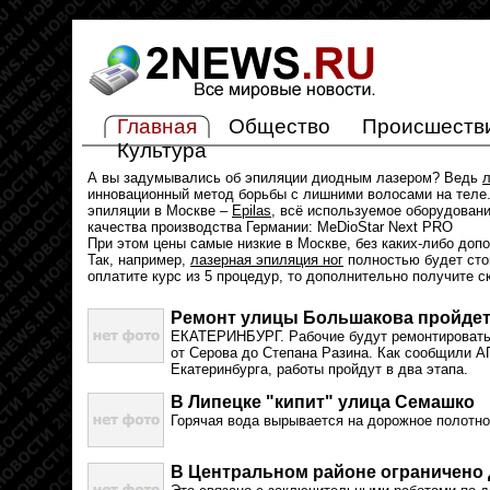
Главная
Общество
Происшеств
Культура
А вы задумывались об эпиляции диодным лазером? Ведь
л
инновационный метод борьбы с лишними волосами на теле.
эпиляции в Москве –
Epilas
, всё используемое оборудован
качества производства Германии: MeDioStar Next PRO
При этом цены самые низкие в Москве, без каких-либо доп
Так, например,
лазерная эпиляция ног
полностью будет стои
оплатите курс из 5 процедур, то дополнительно получите с
Ремонт улицы Большакова пройдет 
ЕКАТЕРИНБУРГ. Рабочие будут ремонтировать
от Серова до Степана Разина. Как сообщили А
Екатеринбурга, работы пройдут в два этапа.
В Липецке "кипит" улица Семашко
Горячая вода вырывается на дорожное полотно
В Центральном районе ограничено