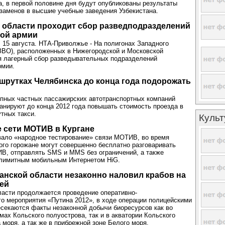
та, в первой половине дня будут опубликованы результаты
заменов в высшие учебные заведения Узбекистана.
 области проходит сбор разведподразделений
ой армии
 15 августа. НТА-Приволжье - На полигонах Западного
(ЗВО), расположенных в Нижегородской и Московской
я лагерный сбор разведывательных подразделений
рмии.
шрутках Челябинска до конца года подорожать
пных частных пассажирских автотранспортных компаний
анируют до конца 2012 года повышать стоимость проезда в
тных такси.
Культ
 сети МОТИВ в Кургане
вало «народное тестирование» связи МОТИВ, во время
ого горожане могут совершенно бесплатно разговаривать
В, отправлять SMS и MMS без ограничений, а также
злимитным мобильным Интернетом HiG.
нской области незаконно наловил крабов на
лей
асти продолжается проведение оперативно-
о мероприятия «Путина 2012», в ходе операции полицейскими
секаются факты незаконной добычи биоресурсов как во
мах Кольского полуострова, так и в акватории Кольского
 моря, а так же в прибрежной зоне Белого моря.