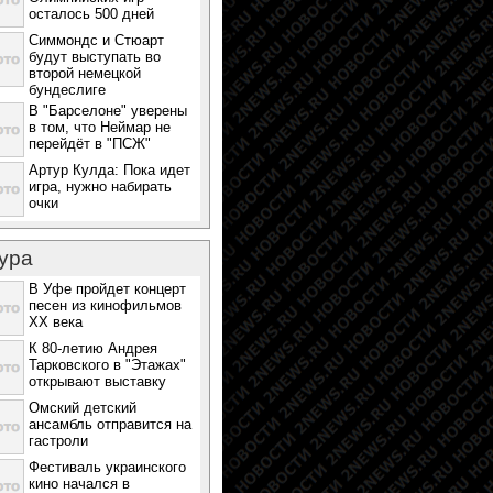
осталось 500 дней
Симмондс и Стюарт
будут выступать во
второй немецкой
бундеслиге
В "Барселоне" уверены
в том, что Неймар не
перейдёт в "ПСЖ"
Артур Кулда: Пока идет
игра, нужно набирать
очки
ура
В Уфе пройдет концерт
песен из кинофильмов
ХХ века
К 80-летию Андрея
Тарковского в "Этажах"
открывают выставку
Омский детский
ансамбль отправится на
гастроли
Фестиваль украинского
кино начался в