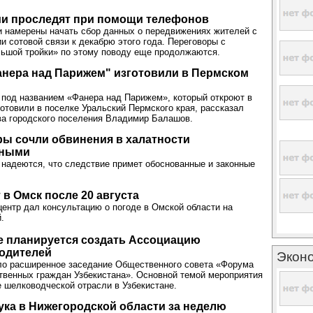
ми проследят при помощи телефонов
 намерены начать сбор данных о передвижениях жителей с
 сотовой связи к декабрю этого года. Переговоры с
ьшой тройки» по этому поводу еще продолжаются.
нера над Парижем" изготовили в Пермском
под названием «Фанера над Парижем», который откроют в
готовили в поселке Уральский Пермского края, рассказал
ва городского поселения Владимир Балашов.
ы сочли обвинения в халатности
нными
 надеются, что следствие примет обоснованные и законные
 в Омск после 20 августа
ентр дал консультацию о погоде в Омской области на
.
е планируется создать Ассоциацию
одителей
Экон
ло расширенное заседание Общественного совета «Форума
твенных граждан Узбекистана». Основной темой мероприятия
 шелководческой отрасли в Узбекистане.
ка в Нижегородской области за неделю