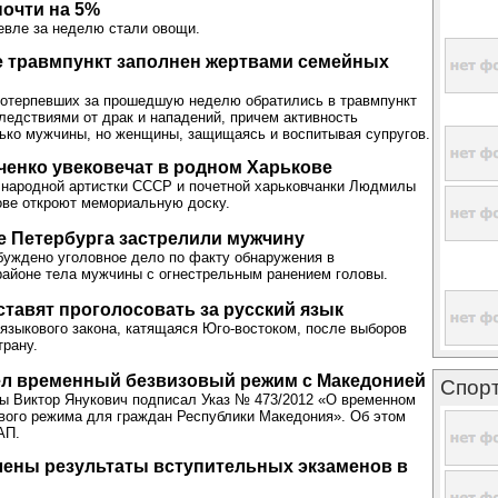
очти на 5%
евле за неделю стали овощи.
е травмпункт заполнен жертвами семейных
потерпевших за прошедшую неделю обратились в травмпункт
ледствиями от драк и нападений, причем активность
ько мужчины, но женщины, защищаясь и воспитывая супругов.
енко увековечат в родном Харькове
 народной артистки СССР и почетной харьковчанки Людмилы
ове откроют мемориальную доску.
е Петербурга застрелили мужчину
буждено уголовное дело по факту обнаружения в
айоне тела мужчины с огнестрельным ранением головы.
ставят проголосовать за русский язык
языкового закона, катящаяся Юго-востоком, после выборов
трану.
ел временный безвизовый режим с Македонией
Спор
ы Виктор Янукович подписал Указ № 473/2012 «О временном
вого режима для граждан Республики Македония». Об этом
АП.
лены результаты вступительных экзаменов в