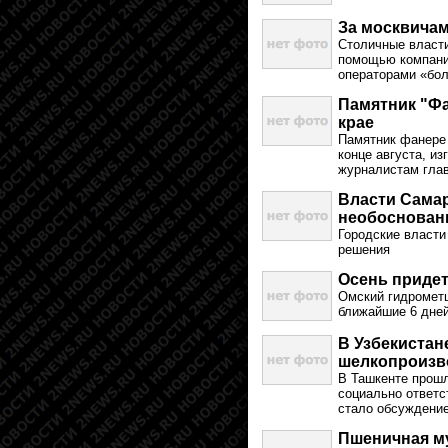
За москвича
Столичные власти
помощью компании
операторами «бол
Памятник "Фа
крае
Памятник фанере 
конце августа, из
журналистам гла
Власти Самар
необоснова
Городские власти
решения
Осень придет
Омский гидрометц
ближайшие 6 дней
В Узбекистан
шелкопроизв
В Ташкенте прош
социально ответс
стало обсуждение
Пшеничная му