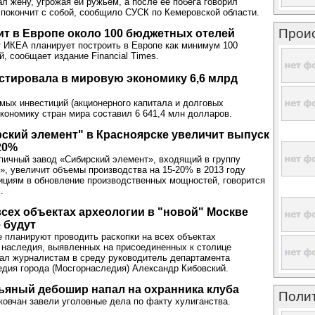
л жену, угрожая ей ружьем, а после её побега говорил
 покончит с собой, сообщило СУСК по Кемеровской области.
Прои
т в Европе около 100 бюджетных отелей
 ИКЕА планирует построить в Европе как минимум 100
, сообщает издание Financial Times.
стировала в мировую экономику 6,6 млрд
ых инвестиций (акционерного капитала и долговых
экономику стран мира составил 6 641,4 млн долларов.
ский элемент" в Красноярске увеличит выпуск
20%
пичный завод «Сибирский элемент», входящий в группу
», увеличит объемы производства на 15-20% в 2013 году
ициям в обновление производственных мощностей, говорится
.
всех объектах археологии в "новой" Москве
 будут
 планируют проводить раскопки на всех объектах
 наследия, выявленных на присоединенных к столице
зал журналистам в среду руководитель департамента
едия города (Мосгорнаследия) Александр Кибовский.
ьяный дебошир напал на охранника клуба
Поли
ковчан завели уголовные дела по факту хулиганства.