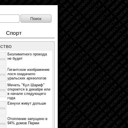
Спорт
ство
Безлимитного проезда
не будет
Гигантское изображение
лося озадачило
уральских археологов
Мечеть "Кул Шариф"
откроется в декабре или
в начале следующего
года
Евнухи живут дольше
Отопление запущено в
94% домов Перми