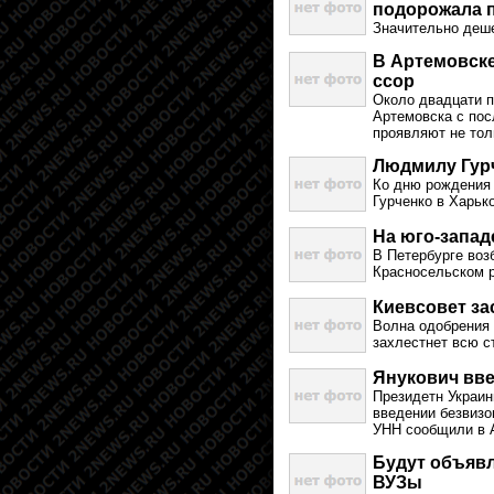
подорожала п
Значительно деш
В Артемовск
ссор
Около двадцати 
Артемовска с пос
проявляют не тол
Людмилу Гурч
Ко дню рождения
Гурченко в Харьк
На юго-запад
В Петербурге воз
Красносельском р
Киевсовет за
Волна одобрения 
захлестнет всю с
Янукович вв
Президетн Украин
введении безвизо
УНН сообщили в 
Будут объяв
ВУЗы