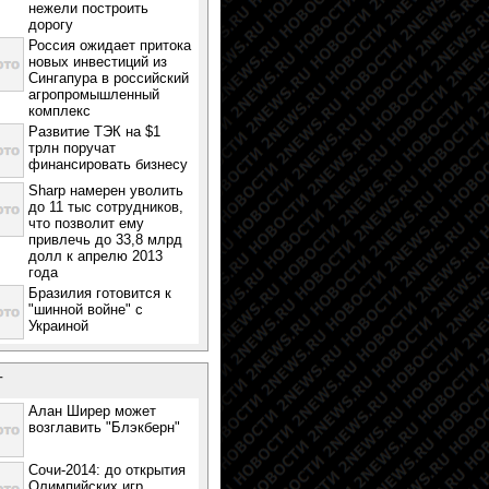
нежели построить
дорогу
Россия ожидает притока
новых инвестиций из
Сингапура в российский
агропромышленный
комплекс
Развитие ТЭК на $1
трлн поручат
финансировать бизнесу
Sharp намерен уволить
до 11 тыс сотрудников,
что позволит ему
привлечь до 33,8 млрд
долл к апрелю 2013
года
Бразилия готовится к
"шинной войне" с
Украиной
т
Алан Ширер может
возглавить "Блэкберн"
Сочи-2014: до открытия
Олимпийских игр