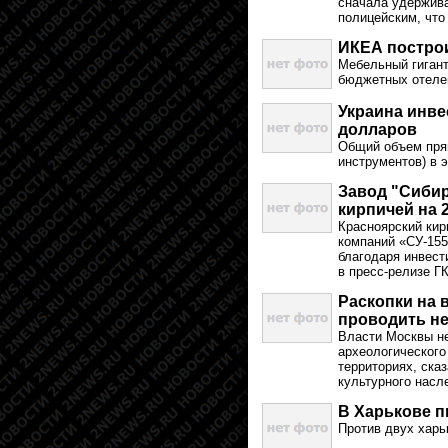
сначала удержива
полицейским, что
ИКЕА построи
Мебельный гигант
бюджетных отелей
Украина инве
долларов
Общий объем прям
инструментов) в 
Завод "Сибир
кирпичей на 
Красноярский кир
компаний «СУ-155
благодаря инвест
в пресс-релизе ГК
Раскопки на 
проводить не
Власти Москвы не
археологического
территориях, ска
культурного насл
В Харькове п
Против двух харь