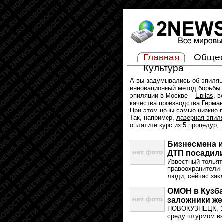
Главная
Обще
Культура
А вы задумывались об эпиля
инновационный метод борьбы 
эпиляции в Москве –
Epilas
, 
качества производства Герма
При этом цены самые низкие в
Так, например,
лазерная эпил
оплатите курс из 5 процедур,
Бизнесмена и
ДТП посадили
Известный тольят
правоохранители 
люди, сейчас зак
ОМОН в Кузба
заложники ж
НОВОКУЗНЕЦК, 15
среду штурмом вз