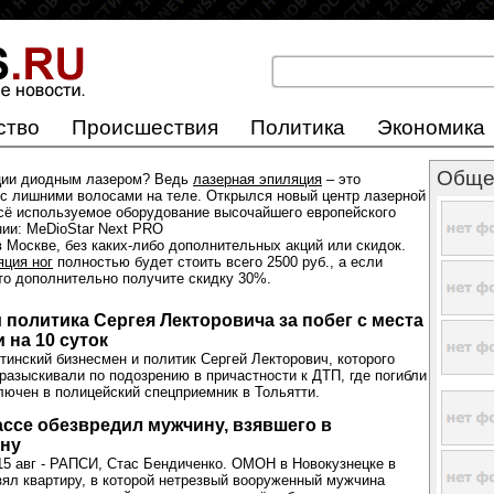
ство
Происшествия
Политика
Экономика
Обще
ции диодным лазером? Ведь
лазерная эпиляция
– это
с лишними волосами на теле. Открылся новый центр лазерной
всё используемое оборудование высочайшего европейского
нии: MeDioStar Next PRO
 Москве, без каких-либо дополнительных акций или скидок.
яция ног
полностью будет стоить всего 2500 руб., а если
 то дополнительно получите скидку 30%.
 политика Сергея Лекторовича за побег с места
 на 10 суток
тинский бизнесмен и политик Сергей Лекторович, которого
разыскивали по подозрению в причастности к ДТП, где погибли
лючен в полицейский спецприемник в Тольятти.
ссе обезвредил мужчину, взявшего в
ену
 авг - РАПСИ, Стас Бендиченко. ОМОН в Новокузнецке в
ял квартиру, в которой нетрезвый вооруженный мужчина