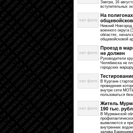
Завтра, 16 авгус
вступительных эк
На полигонах
общевойсков
Нижний Новгород.
военного округа 
областях, началс
общевойсковой а
Проезд в мар
не должен
Руководители кру
Челябинска не пл
городских маршру
Тестирование
В Кургане старто
проведения котор
внутри сети МОТИ
пользоваться бе
Житель Мурма
190 тыс. руб
В Мурманской обл
профилактическог
выявляются и пре
внутренних водое
залива Баренцева