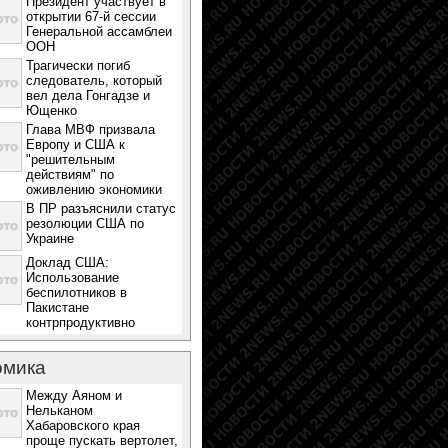
Президент участвует в
открытии 67-й сессии
Генеральной ассамблеи
ООН
Трагически погиб
следователь, который
вел дела Гонгадзе и
Ющенко
Глава МВФ призвала
Европу и США к
"решительным
действиям" по
оживлению экономики
В ПР разъяснили статус
резолюции США по
Украине
Доклад США:
Использование
беспилотников в
Пакистане
контрпродуктивно
омика
Между Аяном и
Нельканом
Хабаровского края
проще пускать вертолет,