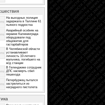
сшествия
На выходных полиция
задержала в Таллине 61
пьяного подростка
Аварийный особняк на
окраине Калининграда
оборудовали под
общежитие для
гастарбайтеров
В Челябинской области
устанавливают
личность 10-летнего
мальчика, погибшего на
ж/д станции
В Геленджике сотрудник
ДПС насмерть сбил
пешехода
Петербуржец пытался
застрелиться из
наградного пистолета
тика