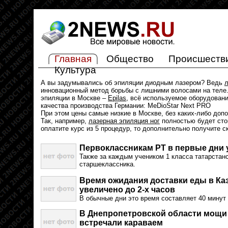
Главная
Общество
Происшеств
Культура
А вы задумывались об эпиляции диодным лазером? Ведь
л
инновационный метод борьбы с лишними волосами на теле.
эпиляции в Москве –
Epilas
, всё используемое оборудован
качества производства Германии: MeDioStar Next PRO
При этом цены самые низкие в Москве, без каких-либо доп
Так, например,
лазерная эпиляция ног
полностью будет стои
оплатите курс из 5 процедур, то дополнительно получите с
Первоклассникам РТ в первые дни
Также за каждым учеником 1 класса татарстанс
старшеклассника.
Время ожидания доставки еды в Каз
увеличено до 2-х часов
В обычные дни это время составляет 40 минут 
В Днепропетровской области мощи
встречали караваем