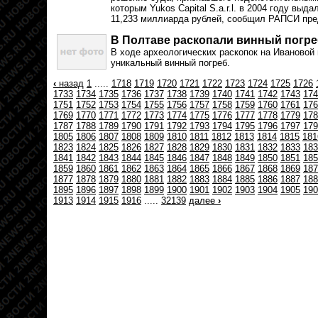
которым Yukos Capital S.a.r.l. в 2004 году вы
11,233 миллиарда рублей, сообщил РАПСИ пре
В Полтаве раскопали винный погре
В ходе археологических раскопок на Ивановой
уникальный винный погреб.
‹
назад
1
.....
1718
1719
1720
1721
1722
1723
1724
1725
1726
1733
1734
1735
1736
1737
1738
1739
1740
1741
1742
1743
174
1751
1752
1753
1754
1755
1756
1757
1758
1759
1760
1761
176
1769
1770
1771
1772
1773
1774
1775
1776
1777
1778
1779
178
1787
1788
1789
1790
1791
1792
1793
1794
1795
1796
1797
179
1805
1806
1807
1808
1809
1810
1811
1812
1813
1814
1815
181
1823
1824
1825
1826
1827
1828
1829
1830
1831
1832
1833
183
1841
1842
1843
1844
1845
1846
1847
1848
1849
1850
1851
185
1859
1860
1861
1862
1863
1864
1865
1866
1867
1868
1869
187
1877
1878
1879
1880
1881
1882
1883
1884
1885
1886
1887
188
1895
1896
1897
1898
1899
1900
1901
1902
1903
1904
1905
190
1913
1914
1915
1916
.....
32139
далее
›