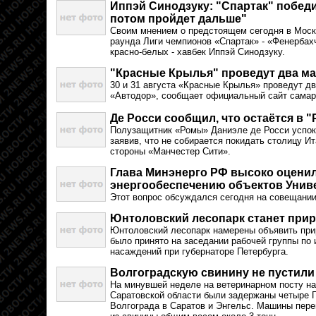
Иппэй Синодзуку: "Спартак" победит
потом пройдет дальше"
Своим мнением о предстоящем сегодня в Моск
раунда Лиги чемпионов «Спартак» - «Фенербах
красно-белых - хавбек Иппэй Синодзуку.
"Красные Крылья" проведут два ма
30 и 31 августа «Красные Крылья» проведут д
«Автодор», сообщает официальный сайт самар
Де Росси сообщил, что остаётся в 
Полузащитник «Ромы» Даниэле де Росси успок
заявив, что не собирается покидать столицу Ит
стороны «Манчестер Сити».
Глава Минэнерго РФ высоко оценил
энергообеспечению объектов Уни
Этот вопрос обсуждался сегодня на совещании
Юнтоловский лесопарк станет при
Юнтоловский лесопарк намерены объявить при
было принято на заседании рабочей группы по
насаждений при губернаторе Петербурга.
Волгоградскую свинину не пустили
На минувшей неделе на ветеринарном посту на
Саратовской области были задержаны четыре Г
Волгограда в Саратов и Энгельс. Машины пер