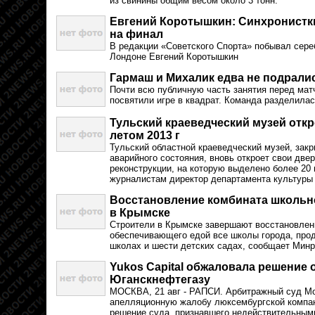
из свинины общим весом около 3 тонн.
Евгений Коротышкин: Синхронистк
на финал
В редакции «Советского Спорта» побывал сер
Лондоне Евгений Коротышкин
Гармаш и Михалик едва не подрали
Почти всю публичную часть занятия перед ма
посвятили игре в квадрат. Команда разделила
Тульский краеведческий музей отк
летом 2013 г
Тульский областной краеведческий музей, закр
аварийного состояния, вновь откроет свои две
реконструкции, на которую выделено более 20
журналистам директор департамента культуры 
Восстановление комбината школьн
в Крымске
Строители в Крымске завершают восстановлен
обеспечивающего едой все школы города, про
школах и шести детских садах, сообщает Минр
Yukos Capital обжаловала решение 
Юганскнефтегазу
МОСКВА, 21 авг - РАПСИ. Арбитражный суд Мо
апелляционную жалобу люксембургской компании 
решение суда, признавшего недействительными