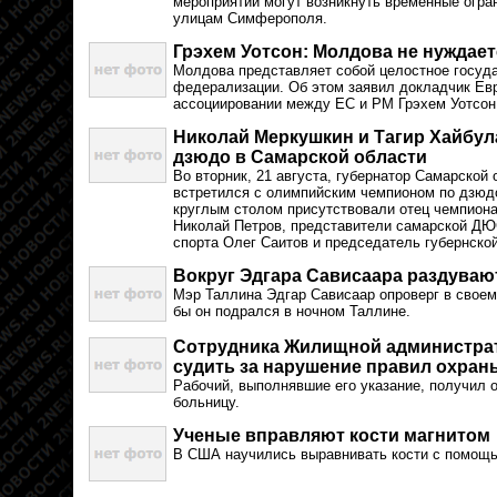
мероприятий могут возникнуть временные огра
улицам Симферополя.
Грэхем Уотсон: Молдова не нуждае
Молдова представляет собой целостное госуда
федерализации. Об этом заявил докладчик Ев
ассоциировании между ЕС и РМ Грэхем Уотсон
Николай Меркушкин и Тагир Хайбул
дзюдо в Самарской области
Во вторник, 21 августа, губернатор Самарской
встретился с олимпийским чемпионом по дзюд
круглым столом присутствовали отец чемпион
Николай Петров, представители самарской ДЮ
спорта Олег Саитов и председатель губернско
Вокруг Эдгара Сависаара раздуваю
Мэр Таллина Эдгар Сависаар опроверг в своем
бы он подрался в ночном Таллине.
Сотрудника Жилищной администрат
судить за нарушение правил охран
Рабочий, выполнявшие его указание, получил 
больницу.
Ученые вправляют кости магнитом
В США научились выравнивать кости с помощь