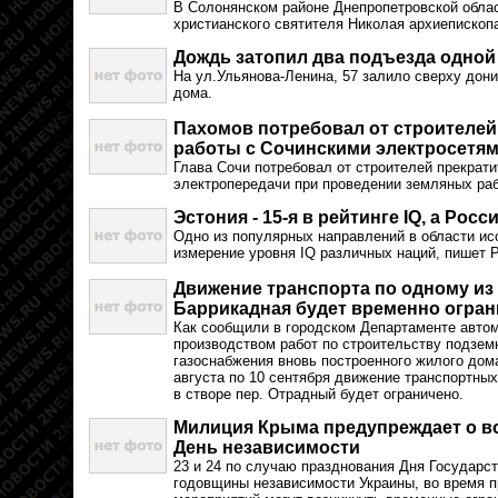
В Солонянском районе Днепропетровской обла
христианского святителя Николая архиепископ
Дождь затопил два подъезда одной 
На ул.Ульянова-Ленина, 57 залило сверху дони
дома.
Пахомов потребовал от строителей
работы с Сочинскими электросетя
Глава Сочи потребовал от строителей прекрат
электропередачи при проведении земляных раб
Эстония - 15-я в рейтинге IQ, а Росси
Одно из популярных направлений в области ис
измерение уровня IQ различных наций, пишет P
Движение транспорта по одному из 
Баррикадная будет временно огра
Как сообщили в городском Департаменте автом
производством работ по строительству подзем
газоснабжения вновь построенного жилого дома
августа по 10 сентября движение транспортных
в створе пер. Отрадный будет ограничено.
Милиция Крыма предупреждает о в
День независимости
23 и 24 по случаю празднования Дня Государст
годовщины независимости Украины, во время 