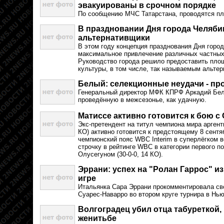
эвакуированы в срочном порядке
По сообщению МЧС Татарстана, проводятся пл
В праздновании Дня города Челяби
альтернативщики
В этом году концепция празднования Дня горо
максимальное привлечение различных частных
Руководство города решило предоставить пло
культуры, в том числе, так называемым альте
Белый: селекционные неудачи - пр
Генеральный директор МФК КПРФ Аркадий Бел
проведённую в межсезонье, как удачную.
Матиссе активно готовится к бою с
Экс-претендент на титул чемпиона мира аргенти
КО) активно готовится к предстоящему 8 сентя
чемпионский пояс WBC Interim в суперлёгком
строчку в рейтинге WBC в категории первого п
Олусегуном (30-0-0, 14 КО).
Эррани: успех на "Ролан Гаррос" и
игре
Итальянка Сара Эррани прокомментировала св
Суарес-Наварро во втором круге турнира в Нью-
Волгоградец убил отца табуреткой, 
женитьбе