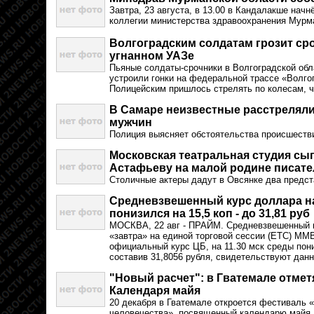
Завтра, 23 августа, в 13.00 в Кандалакше нач
коллегии министерства здравоохранения Мурма
Волгоградским солдатам грозит сро
угнанном УАЗе
Пьяные солдаты-срочники в Волгоградской обл
устроили гонки на федеральной трассе «Волго
Полицейским пришлось стрелять по колесам, ч
В Самаре неизвестные расстреляли
мужчин
Полиция выясняет обстоятельства происшеств
Московская театральная студия сыг
Астафьеву на малой родине писате
Столичные актеры дадут в Овсянке два предст
Средневзвешенный курс доллара на
понизился на 15,5 коп - до 31,81 руб
МОСКВА, 22 авг - ПРАЙМ. Средневзвешенный к
«завтра» на единой торговой сессии (ЕТС) ММ
официальный курс ЦБ, на 11.30 мск среды пони
составив 31,8056 рубля, свидетельствуют дан
"Новый расчет": в Гватемале отмет
Календаря майя
20 декабря в Гватемале откроется фестиваль 
человечества», посвященный календарю майя.