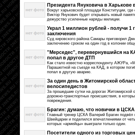
Президента Януковича в Харькове в
Вокруг харьковской площади Конституции, где
Виктор Янукович будет открывать новый памят
дежурство усиленные наряды милиции.
Украл 1 миллион рублей - получи 1
заключения
Суд кировского района Самары приговорил Дм
заключению сроком на один год в колонии общ
"Мерседес", перевернувшийся на КА
попал в другое ДТП
Как стало известно корреспонденту АЖУРа, «
Парашютной на съезде на КАД, в котором погиб
попал в другую аварию.
За один день в Житомирской облас
велосипедистов
За прошедшие сутки на дорогах Житомирской 
дорожно-транспортных происшествия, в которы
повреждения.
Брагин: думаю, что новички в ЦСКА
Главный тренер ЦСКА Валерий Брагин подвёл 
Швейцарии и поделился впечатлениями от четы
которых «армейцы» выиграли только один.
Посетители одного из торговых це