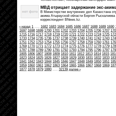
МВД отрицает задержание экс-аким
В Министерстве внутренних дел Казахстана от
акима Атырауской области Бергея Рыскалиева
корреспондент BNews.kz.
‹
назад
1
.....
1682
1683
1684
1685
1686
1687
1688
1689
1690
1697
1698
1699
1700
1701
1702
1703
1704
1705
1706
1707
170
1715
1716
1717
1718
1719
1720
1721
1722
1723
1724
1725
172
1733
1734
1735
1736
1737
1738
1739
1740
1741
1742
1743
174
1751
1752
1753
1754
1755
1756
1757
1758
1759
1760
1761
176
1769
1770
1771
1772
1773
1774
1775
1776
1777
1778
1779
178
1787
1788
1789
1790
1791
1792
1793
1794
1795
1796
1797
179
1805
1806
1807
1808
1809
1810
1811
1812
1813
1814
1815
181
1823
1824
1825
1826
1827
1828
1829
1830
1831
1832
1833
183
1841
1842
1843
1844
1845
1846
1847
1848
1849
1850
1851
185
1859
1860
1861
1862
1863
1864
1865
1866
1867
1868
1869
187
1877
1878
1879
1880
.....
32139
далее
›