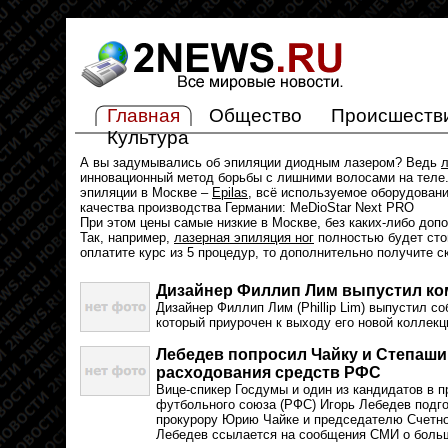
Главная
Общество
Происшеств
Культура
А вы задумывались об эпиляции диодным лазером? Ведь
л
инновационный метод борьбы с лишними волосами на теле.
эпиляции в Москве –
Epilas
, всё используемое оборудован
качества производства Германии: MeDioStar Next PRO
При этом цены самые низкие в Москве, без каких-либо доп
Так, например,
лазерная эпиляция ног
полностью будет стои
оплатите курс из 5 процедур, то дополнительно получите с
Дизайнер Филлип Лим выпустил ко
Дизайнер Филлип Лим (Phillip Lim) выпустил с
который приурочен к выходу его новой коллекц
Лебедев попросил Чайку и Степаши
расходования средств РФС
Вице-спикер Госдумы и один из кандидатов в 
футбольного союза (РФС) Игорь Лебедев подг
прокурору Юрию Чайке и председателю Счетно
Лебедев ссылается на сообщения СМИ о боль