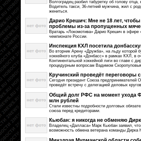
Волгоградец разбил табуретку об голову отца, 
Водитель такси, 36-летний мужчина, жил с род
жениться.
Дарио Крешич: Мне не 18 лет, чтоб
проблемы из-за пропущенных мяче
Вратарь «Локомотива» Дарио Крешич в эфире 
чемпионате России.
Инспекция КХЛ посетила донбасску
Во вторник Арену «Дружба», на льду которой 
хоккейного клуба «Донбасс» в рамках КХЛ, в о
Континентальной хоккейной лиги во главе с ди
процедурным вопросам Вадимом Скоропуповы
Кручинский проведёт переговоры с
Сегодня президент Союза предпринимателей О
проведёт встречу с делегацией деловых круго
Общий долг РФС на момент ухода Ф
млн рублей
Стали известны подробности долговых обязате
союза перед кредиторами.
Кьюбан: я никогда не обменяю Дир
Владелец «Далласа» Марк Кьюбан заявил, что
возможность обмена ветерана команды Дирка 
Минздрав Мурманской области собе