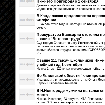
Нижнего Новгорода к 1 сентября
Данные средства были направлены на капитал
модернизацию пищеблоков и спортивных залов
В Кандалакше продолжается пересе
жилфонда
С начала этого года в квартиры на вторичном 
семьи.
Прокуратура Башкирии отстояла пр
звание "Ветеран труда"
Суд города Салават по иску Ишимбайской меж
постановил включить пенсионера в список лиц
звания «Ветеран труда», сообщили ГОРОБЗОР.
РБ.
Свыше 111 тысяч школьников Нижн
учебный год 1 сентября
Из них 1 тыс. 320 юных нижегородцев пойдут в
Во Львовской области "клонировал
У кандидата в народные депутатпы Олега Лео
Сергей Николаевич Канивец.
В Н.Новгороде мужчина пытался сп
моста
Нижний Новгород. 23 августа. НТА-Приволжье
около 09:30 мск. четверга пытался спрыгнуть с