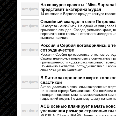
На конкурсе красоты "Miss Supranat
представит Екатерина Бурая
14 сентября в Варшаве пройдет конкурс красоты
Семейный скандал в селе Петровка
23 августа - АиФ-Омск. На одной из улиц села
произошёл скандал. Соседи, услышав крики, в
перепачканного кровью нетрезвого молодого ч
вызвали полицию.
Россия и Сербия договорились о т
сотрудничестве
Россия и Сербия договорились о тесном сотру
Страны планируют подготовить совместные пр
промышленности и даже рассматривают возмож
По мнению экспертов, сотрудничество с Серби
свои позиции на Балканах.
В Литве захоронение жертв холоко
свастикой
Акт вандализма в отношении захоронения жерт
литовском городе Вилкавишкис. Как сообщил 
полиции, неизвестными на мемориальном камн
нацистский лозунг. По данному факту начато 
АСВ осенью планирует начать конс
увеличения размера страховых вы
МОСКВА, 23 авг - ПРАЙМ. Агентство по страх