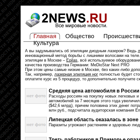
Главная
Общество
Происшеств
Культура
А вы задумывались об эпиляции диодным лазером? Ведь
л
инновационный метод борьбы с лишними волосами на теле.
эпиляции в Москве –
Epilas
, всё используемое оборудован
качества производства Германии: MeDioStar Next PRO
При этом цены самые низкие в Москве, без каких-либо доп
Так, например,
лазерная эпиляция ног
полностью будет стои
оплатите курс из 5 процедур, то дополнительно получите с
Средняя цена автомобиля в России 
Расходы россиян на покупку новых легковых и
автомобилей за 7 месяцев этого года увеличили
($42,6 млрд), причем половина этих денег пот
млн руб., подсчитала аудиторская компания Er
Липецкая область оказалась в зоне
Паразиты угрожают растениям и здоровью люд
Треть работников в Приморье опаз