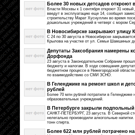
Более 30 новых детсадов откроют в
Власти Москвы к 1 сентября откроют 31 новый 
введут в эксплуатацию еще 14, сообщил замес
строительству Марат Хуснуллин во время пос
дошкольных учреждений в четверг с мэром Се
В Новосибирске закрывают улицу 
С 24 по 30 августа в Новосибирске закрываетс
Крылова на участке от ул. Семьи Шамшиных до
Депутаты Заксобрания намерены к
Дорфонда
23 августа в Законодательном Собрании прошл
бюджету и налогам. В ходе совещания депутат
бюджетном процессе в Нижегородской области
по взаимодействию со СМИ ЗСНО.
В Геленджике на ремонт школ и де
рублей
Более 70 млн рублей потратили в Геленджике 
образовательных учреждений.
В Петербурге закрыли подпольный
САНКТ-ПЕТЕРБУРГ, 23 августа. В Северной сто
нелегально производили алкогольные напитки.
тонн спирта.
Более 622 млн рублей потрачено на