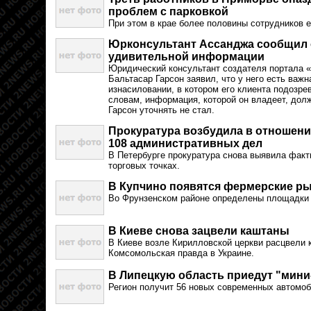
проблем с парковкой
При этом в крае более половины сотрудников е
Юрконсультант Ассанджа сообщил о
удивительной информации
Юридический консультант создателя портала
Бальтасар Гарсон заявил, что у него есть важ
изнасиловании, в котором его клиента подозре
словам, информация, которой он владеет, дол
Гарсон уточнять не стал.
Прокуратура возбудила в отношени
108 административных дел
В Петербурге прокуратура снова выявила факт
торговых точках.
В Купчино появятся фермерские р
Во Фрунзенском районе определены площадки 
В Киеве снова зацвели каштаны
В Киеве возле Кирилловской церкви расцвели 
Комсомольская правда в Украине.
В Липецкую область приедут "мини
Регион получит 56 новых современных автомо