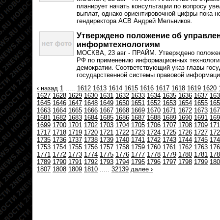
планирует начать консультации по вопросу ув
выплат, однако ориентировочной цифры пока не
гендиректора АСВ Андрей Мельников.
Утверждено положение об управлен
информтехнологиям
МОСКВА, 23 авг - ПРАЙМ. Утверждено положен
РФ по применению информационных технологий
демократии. Соответствующий указ главы госу
государственной системы правовой информаци
‹
назад
1
.....
1612
1613
1614
1615
1616
1617
1618
1619
1620
1627
1628
1629
1630
1631
1632
1633
1634
1635
1636
1637
163
1645
1646
1647
1648
1649
1650
1651
1652
1653
1654
1655
165
1663
1664
1665
1666
1667
1668
1669
1670
1671
1672
1673
167
1681
1682
1683
1684
1685
1686
1687
1688
1689
1690
1691
169
1699
1700
1701
1702
1703
1704
1705
1706
1707
1708
1709
171
1717
1718
1719
1720
1721
1722
1723
1724
1725
1726
1727
172
1735
1736
1737
1738
1739
1740
1741
1742
1743
1744
1745
174
1753
1754
1755
1756
1757
1758
1759
1760
1761
1762
1763
176
1771
1772
1773
1774
1775
1776
1777
1778
1779
1780
1781
178
1789
1790
1791
1792
1793
1794
1795
1796
1797
1798
1799
180
1807
1808
1809
1810
.....
32139
далее
›