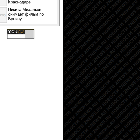
Краснодаре
Никита Михалков
снимает фильм по
Бунину