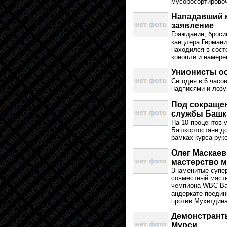
мусоросортировоч
Нападавший н
заявление
Гражданин, броси
канцлера Герман
находился в сост
конопли и намере
Унионисты ос
Сегодня в 6 часо
надписями и лозу
Под сокращен
службы Башк
На 10 процентов 
Башкортостане до
рамках курса рук
Олег Маскаев
мастерство 
Знаменитые супе
совместный масте
чемпиона WBC Bal
андеркате поедин
против Мухитдина
Демонстрант
Мурси