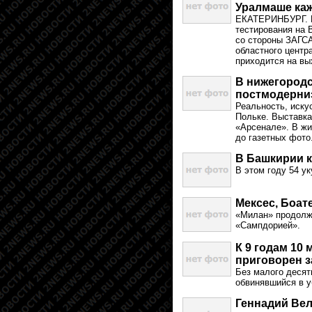
Уралмаше ка
ЕКАТЕРИНБУРГ. К
тестирования на 
со стороны ЗАГСА
областного центр
приходится на вы
В нижегородс
постмодерни
Реальность, иску
Польке. Выставка
«Арсенале». В жи
до газетных фото
В Башкирии к
В этом году 54 
Мексес, Боат
«Милан» продолжа
«Сампдорией».
К 9 годам 10
приговорен з
Без малого десят
обвинявшийся в 
Геннадий Вел