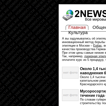
Главная
Обще
Культура
А вы задумывались об эпиля
инновационный метод борьбы 
эпиляции в Москве –
Epilas
, 
качества производства Герма
При этом цены самые низкие в
Так, например,
лазерная эпил
оплатите курс из 5 процедур,
Около 1,4 ты
наводнения б
Около 1,4 тысячи
капитальном ремо
Краснодарского к
Мусоросорти
течение года
По словам губерн
строительству по