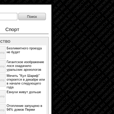
Спорт
ство
Безлимитного проезда
не будет
Гигантское изображение
лося озадачило
уральских археологов
Мечеть "Кул Шариф"
откроется в декабре или
в начале следующего
года
Евнухи живут дольше
Отопление запущено в
94% домов Перми