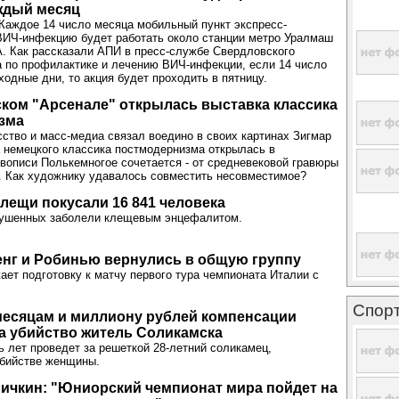
ждый месяц
аждое 14 число месяца мобильный пункт экспресс-
ВИЧ-инфекцию будет работать около станции метро Уралмаш
. Как рассказали АПИ в пресс-службе Свердловского
а по профилактике и лечению ВИЧ-инфекции, если 14 число
ходные дни, то акция будет проходить в пятницу.
ком "Арсенале" открылась выставка классика
зма
сство и масс-медиа связал воедино в своих картинах Зигмар
 немецкого классика постмодернизма открылась в
вописи Полькемногое сочетается - от средневековой гравюры
. Как художнику удавалось совместить несовместимое?
лещи покусали 16 841 человека
укушенных заболели клещевым энцефалитом.
енг и Робинью вернулись в общую группу
ет подготовку к матчу первого тура чемпионата Италии с
Спор
 месяцам и миллиону рублей компенсации
а убийство житель Соликамска
ь лет проведет за решеткой 28-летний соликамец,
убийстве женщины.
ичкин: "Юниорский чемпионат мира пойдет на