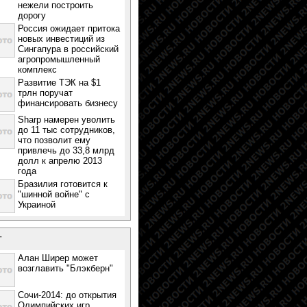
нежели построить
дорогу
Россия ожидает притока
новых инвестиций из
Сингапура в российский
агропромышленный
комплекс
Развитие ТЭК на $1
трлн поручат
финансировать бизнесу
Sharp намерен уволить
до 11 тыс сотрудников,
что позволит ему
привлечь до 33,8 млрд
долл к апрелю 2013
года
Бразилия готовится к
"шинной войне" с
Украиной
т
Алан Ширер может
возглавить "Блэкберн"
Сочи-2014: до открытия
Олимпийских игр