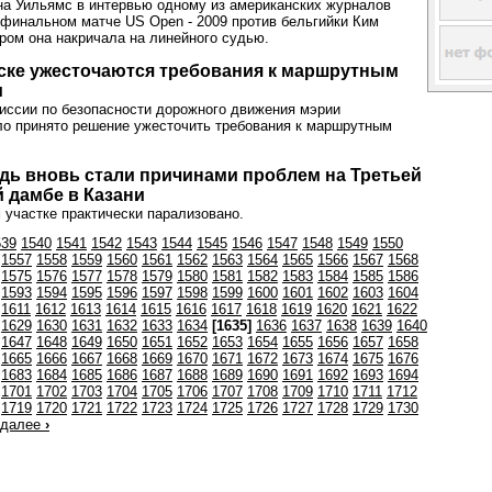
а Уильямс в интервью одному из американских журналов
финальном матче US Open - 2009 против бельгийки Ким
ором она накричала на линейного судью.
ске ужесточаются требования к маршрутным
м
иссии по безопасности дорожного движения мэрии
о принято решение ужесточить требования к маршрутным
дь вновь стали причинами проблем на Третьей
 дамбе в Казани
 участке практически парализовано.
539
1540
1541
1542
1543
1544
1545
1546
1547
1548
1549
1550
1557
1558
1559
1560
1561
1562
1563
1564
1565
1566
1567
1568
1575
1576
1577
1578
1579
1580
1581
1582
1583
1584
1585
1586
1593
1594
1595
1596
1597
1598
1599
1600
1601
1602
1603
1604
1611
1612
1613
1614
1615
1616
1617
1618
1619
1620
1621
1622
1629
1630
1631
1632
1633
1634
[1635]
1636
1637
1638
1639
1640
1647
1648
1649
1650
1651
1652
1653
1654
1655
1656
1657
1658
1665
1666
1667
1668
1669
1670
1671
1672
1673
1674
1675
1676
1683
1684
1685
1686
1687
1688
1689
1690
1691
1692
1693
1694
1701
1702
1703
1704
1705
1706
1707
1708
1709
1710
1711
1712
1719
1720
1721
1722
1723
1724
1725
1726
1727
1728
1729
1730
далее
›