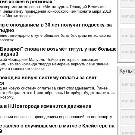
тия хоккея в регионах"
джер магнитогорского «Металлурга» Геннадий Величкин
 инициативу проведения юниорского чемпионата мира 2018
е и Магнитогорске.
g с опозданием в 30 лет получит подвеску, за
стыдно
ние легендарного купе обещает быть быстрым не только на
воротах.
"Бавария" снова не возьмёт титул, у нас больше
авданий
ской «Баварии» Мануэль Нойер в интервью немецким
ил, что его команда твёрдо намерена вернуть себе звание
уже в нынешнем сезоне.
Культ
еход на новую систему оплаты за свет
ся
 на новую систему оплаты за свет откладывается. Ранее
т» обещал, что с 1 сентября весь Петербург будет платить за
-новому.
ста в Н.Новгороде изменится движение
енения связаны с проведением соревнований по велоспорту.
не жалею о случившемся в матче с Клейстерс на
9