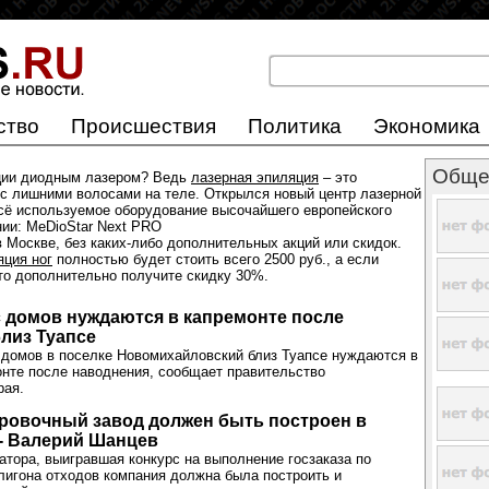
ство
Происшествия
Политика
Экономика
Обще
ции диодным лазером? Ведь
лазерная эпиляция
– это
с лишними волосами на теле. Открылся новый центр лазерной
всё используемое оборудование высочайшего европейского
нии: MeDioStar Next PRO
 Москве, без каких-либо дополнительных акций или скидок.
яция ног
полностью будет стоить всего 2500 руб., а если
 то дополнительно получите скидку 30%.
с домов нуждаются в капремонте после
лиз Туапсе
 домов в поселке Новомихайловский близ Туапсе нуждаются в
нте после наводнения, сообщает правительство
рая.
ровочный завод должен быть построен в
 - Валерий Шанцев
атора, выигравшая конкурс на выполнение госзаказа по
лигона отходов компания должна была построить и