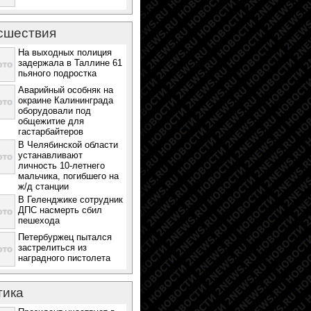
сшествия
На выходных полиция
задержала в Таллине 61
пьяного подростка
Аварийный особняк на
окраине Калининграда
оборудовали под
общежитие для
гастарбайтеров
В Челябинской области
устанавливают
личность 10-летнего
мальчика, погибшего на
ж/д станции
В Геленджике сотрудник
ДПС насмерть сбил
пешехода
Петербуржец пытался
застрелиться из
наградного пистолета
тика