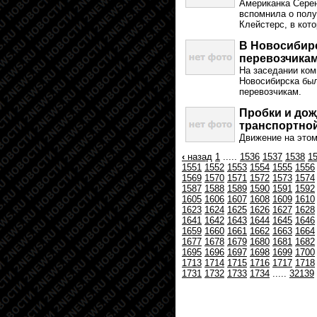
Американка Серен
вспомнила о полу
Клейстерс, в кот
В Новосибир
перевозчика
На заседании ком
Новосибирска был
перевозчикам.
Пробки и дож
транспортной
Движение на этом
‹
назад
1
.....
1536
1537
1538
1
1551
1552
1553
1554
1555
1556
1569
1570
1571
1572
1573
1574
1587
1588
1589
1590
1591
1592
1605
1606
1607
1608
1609
1610
1623
1624
1625
1626
1627
1628
1641
1642
1643
1644
1645
1646
1659
1660
1661
1662
1663
1664
1677
1678
1679
1680
1681
1682
1695
1696
1697
1698
1699
1700
1713
1714
1715
1716
1717
1718
1731
1732
1733
1734
.....
32139