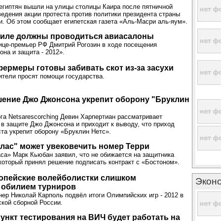
египтян вышли на улицы столицы Каира после пятничной
едения акции протеста против политики президента страны
 Об этом сообщает египетская газета «Аль-Масри аль-яум».
гиле должны проводиться авиасалоны
ице-премьер РФ Дмитрий Рогозин в ходе посещения
она и защита - 2012».
ермеры готовы забивать скот из-за засухи
тели просят помощи государства.
ение Джо Джонсона укрепит оборону "Бруклин
га Netsarescorching Девин Харпертиан рассматривает
 в защите Джо Джонсона и приходит к выводу, что приход
ста укрепит оборону «Бруклин Нетс».
лас" может увековечить номер Терри
а» Марк Кьюбан заявил, что не обижается на защитника
который принял решение подписать контракт с «Бостоном».
ропейские волейболистки слишком
Экон
 обилием турниров
ер Николай Карполь подвёл итоги Олимпийских игр - 2012 в
кой сборной России.
нкт тестирования на ВИЧ будет работать на