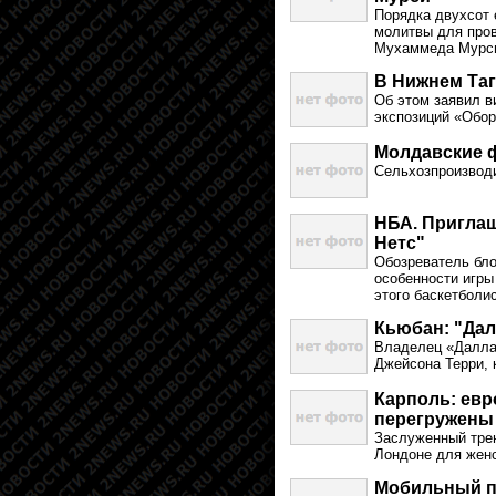
Порядка двухсот 
молитвы для пров
Мухаммеда Мурси.
В Нижнем Та
Об этом заявил в
экспозиций «Обор
Молдавские ф
Сельхозпроизводи
НБА. Приглаш
Нетс"
Обозреватель бло
особенности игры
этого баскетболи
Кьюбан: "Дал
Владелец «Даллас
Джейсона Терри, 
Карполь: ев
перегружены
Заслуженный трен
Лондоне для женс
Мобильный пу