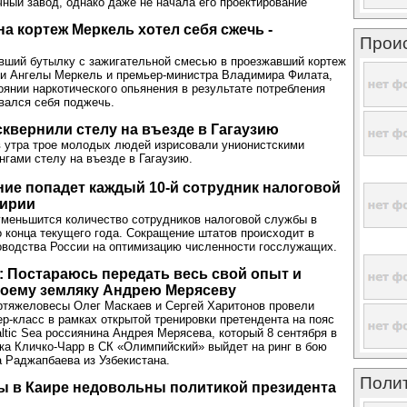
ный завод, однако даже не начала его проектирование
а кортеж Меркель хотел себя сжечь -
Прои
вший бутылку с зажигательной смесью в проезжавший кортеж
ии Ангелы Меркель и премьер-министра Владимира Филата,
оянии наркотического опьянения в результате потребления
вался себя поджечь.
квернили стелу на въезде в Гагаузию
в утра трое молодых людей изрисовали унионистскими
нгами стелу на въезде в Гагаузию.
ие попадет каждый 10-й сотрудник налоговой
ирии
уменьшится количество сотрудников налоговой службы в
 конца текущего года. Сокращение штатов происходит в
оводства России на оптимизацию численности госслужащих.
: Постараюсь передать весь свой опыт и
моему земляку Андрею Мерясеву
ртяжеловесы Олег Маскаев и Сергей Харитонов провели
р-класс в рамках открытой тренировки претендента на пояс
tic Sea россиянина Андрея Мерясева, который 8 сентября в
ка Кличко-Чарр в СК «Олимпийский» выйдет на ринг в бою
 Раджапбаева из Узбекистана.
Поли
ы в Каире недовольны политикой президента