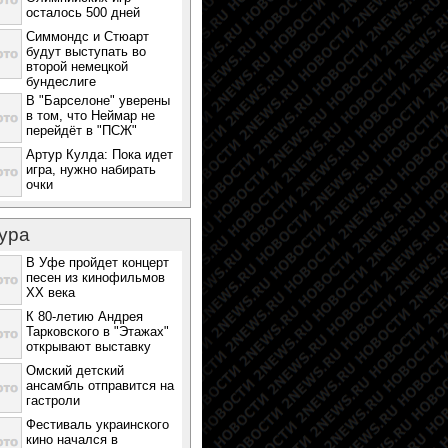
осталось 500 дней
Симмондс и Стюарт
будут выступать во
второй немецкой
бундеслиге
В "Барселоне" уверены
в том, что Неймар не
перейдёт в "ПСЖ"
Артур Кулда: Пока идет
игра, нужно набирать
очки
ура
В Уфе пройдет концерт
песен из кинофильмов
ХХ века
К 80-летию Андрея
Тарковского в "Этажах"
открывают выставку
Омский детский
ансамбль отправится на
гастроли
Фестиваль украинского
кино начался в