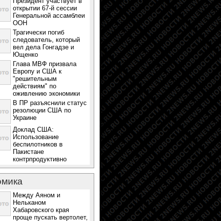
Президент участвует в
открытии 67-й сессии
Генеральной ассамблеи
ООН
Трагически погиб
следователь, который
вел дела Гонгадзе и
Ющенко
Глава МВФ призвала
Европу и США к
"решительным
действиям" по
оживлению экономики
В ПР разъяснили статус
резолюции США по
Украине
Доклад США:
Использование
беспилотников в
Пакистане
контрпродуктивно
омика
Между Аяном и
Нельканом
Хабаровского края
проще пускать вертолет,