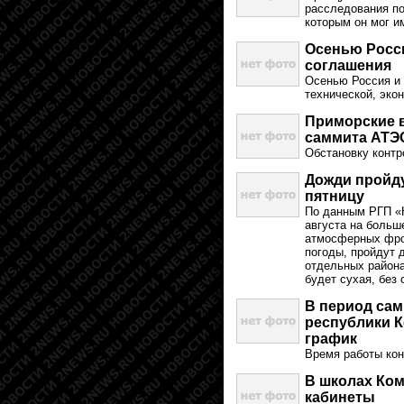
расследования по
которым он мог и
Осенью Росси
соглашения
Осенью Россия и 
технической, эко
Приморские в
саммита АТЭ
Обстановку конт
Дожди пройду
пятницу
По данным РГП «
августа на больш
атмосферных фро
погоды, пройдут 
отдельных района
будет сухая, без 
В период сам
республики К
график
Время работы кон
В школах Ком
кабинеты