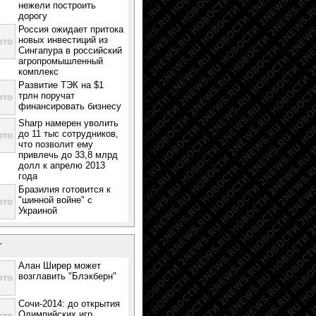
нежели построить
дорогу
Россия ожидает притока
новых инвестиций из
Сингапура в российский
агропромышленный
комплекс
Развитие ТЭК на $1
трлн поручат
финансировать бизнесу
Sharp намерен уволить
до 11 тыс сотрудников,
что позволит ему
привлечь до 33,8 млрд
долл к апрелю 2013
года
Бразилия готовится к
"шинной войне" с
Украиной
т
Алан Ширер может
возглавить "Блэкберн"
Сочи-2014: до открытия
Олимпийских игр