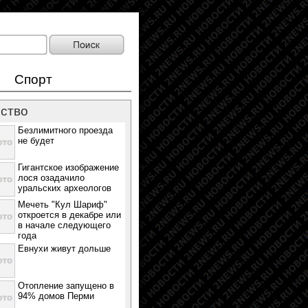
Спорт
ство
Безлимитного проезда
не будет
Гигантское изображение
лося озадачило
уральских археологов
Мечеть "Кул Шариф"
откроется в декабре или
в начале следующего
года
Евнухи живут дольше
Отопление запущено в
94% домов Перми