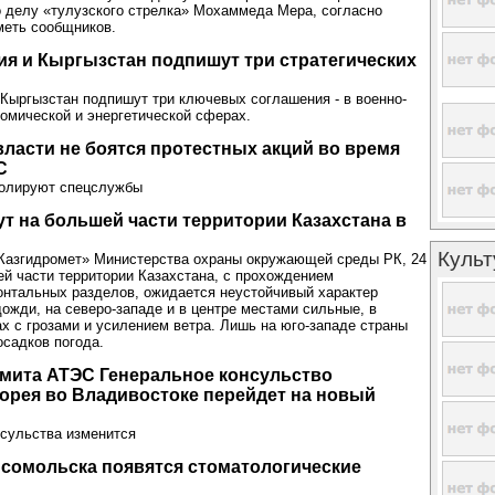
 делу «тулузского стрелка» Мохаммеда Мера, согласно
меть сообщников.
я и Кыргызстан подпишут три стратегических
Кыргызстан подпишут три ключевых соглашения - в военно-
номической и энергетической сферах.
ласти не боятся протестных акций во время
С
ролируют спецслужбы
т на большей части территории Казахстана в
Культ
Казгидромет» Министерства охраны окружающей среды РК, 24
ей части территории Казахстана, с прохождением
нтальных разделов, ожидается неустойчивый характер
дожди, на северо-западе и в центре местами сильные, в
х с грозами и усилением ветра. Лишь на юго-западе страны
осадков погода.
мита АТЭС Генеральное консульство
орея во Владивостоке перейдет на новый
сульства изменится
сомольска появятся стоматологические