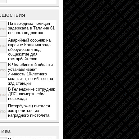
сшествия
На выходных полиция
задержала в Таллине 61
пьяного подростка
Аварийный особняк на
окраине Калининграда
оборудовали под
общежитие для
гастарбайтеров
В Челябинской области
устанавливают
личность 10-летнего
мальчика, погибшего на
ж/д станции
В Геленджике сотрудник
ДПС насмерть сбил
пешехода
Петербуржец пытался
застрелиться из
наградного пистолета
тика