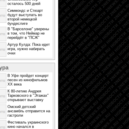
осталось 500 дней
Симмондс и Стюарт
будут выступать во
второй немецкой
бундеслиге
В "Барселоне" уверены
в том, что Неймар не
перейдёт в "ПСЖ"
Артур Кулда: Пока идет
игра, нужно набирать
очки
ура
В Уфе пройдет концерт
песен из кинофильмов
ХХ века
К 80-летию Андрея
Тарковского в "Этажах"
открывают выставку
Омский детский
ансамбль отправится на
гастроли
Фестиваль украинского
кино начался в