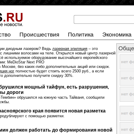
ство
Происшествия
Политика
Экономика
Обще
ции диодным лазером? Ведь
лазерная эпиляция
– это
с лишними волосами на теле. Открылся новый центр лазерной
всё используемое оборудование высочайшего европейского
нии: MeDioStar Next PRO
 Москве, без каких-либо дополнительных акций или скидок.
яция ног
полностью будет стоить всего 2500 руб., а если
 то дополнительно получите скидку 30%.
брушился мощный тайфун, есть разрушения,
ны дороги
Тембин» обрушился на южную часть Тайваня, сообщили
ужбы.
расноярского края появится новая разметка
продублируют с помощью разметки.
бмин должен работать до формирования новой