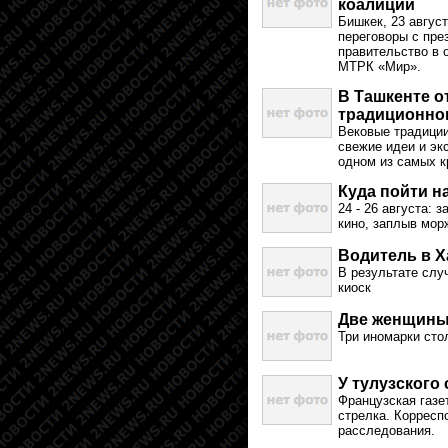
коалиции
Бишкек, 23 авгус
переговоры с пре
правительство в 
МТРК «Мир».
В Ташкенте о
традиционног
Вековые традиции
свежие идеи и эк
одном из самых 
Куда пойти 
24 - 26 августа:
кино, заплыв мор
Водитель в Х
В результате слу
киоск
Две женщины 
Три иномарки сто
У тулузского
Французская газе
стрелка. Корресп
расследования.