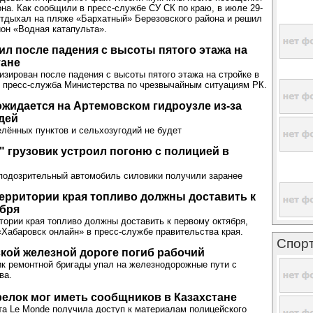
она. Как сообщили в пресс-службе СУ СК по краю, в июле 29-
тдыхал на пляже «Бархатный» Березовского района и решил
ион «Водная катапульта».
л после падения с высоты пятого этажа на
тане
изирован после падения с высоты пятого этажа на стройке в
 пресс-служба Министерства по чрезвычайным ситуациям РК.
жидается на Артемовском гидроузле из-за
дей
лённых пунктов и сельхозугодий не будет
 грузовик устроил погоню с полицией в
подозрительный автомобиль силовики получили заранее
ерритории края топливо должны доставить к
ября
тории края топливо должны доставить к первому октября,
абаровск онлайн» в пресс-службе правительства края.
Спор
кой железной дороге погиб рабочий
ик ремонтной бригады упал на железнодорожные пути с
ва.
релок мог иметь сообщников в Казахстане
та Le Monde получила доступ к материалам полицейского