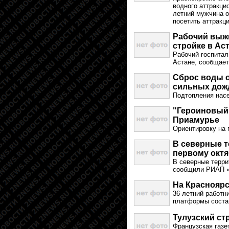
водного аттракци
летний мужчина о
посетить аттракц
Рабочий выжи
стройке в Ас
Рабочий госпитал
Астане, сообщает
Сброс воды о
сильных дож
Подтопления насе
"Героиновый"
Приамурье
Ориентировку на 
В северные т
первому окт
В северные терри
сообщили РИАП «Х
На Красноярс
36-летний работн
платформы соста
Тулузский ст
Французская газе