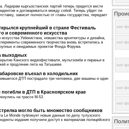
та. Лидерам кыргызстанских партий теперь придется вести
зидентом и договариваться между собой. Теперь уйдет ли
Прои
отставку, зависит полностью от главы государства, передает
ткрылся крупнейший в стране Фестиваль
о и современного искусства
 искусства Узбекистана, новшества архитектуры и дизайна,
сперименты современного творчества вновь встретились в
крупных и ожидаемых проектов Фонда Форума.
на выходных
 закрытие Канского видеофестиваля, мультзомби и пираньи в
жей и продление лета на Татышеве.
абаровске въехал в холодильник
чившегося ДТП пострадало три человека, две машины и один
погибли в ДТП в Красноярском крае
лкнулись на трассе М-53.
 стрелка могло быть множество сообщников
та Le Monde публикует новые данные по делу тулузского
онденты издания получили доступ к материалам полицейского
Поли