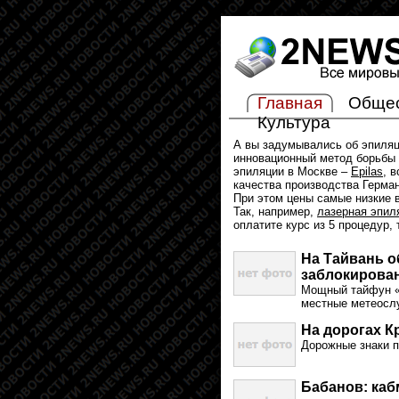
Главная
Обще
Культура
А вы задумывались об эпиля
инновационный метод борьбы 
эпиляции в Москве –
Epilas
, 
качества производства Герма
При этом цены самые низкие в
Так, например,
лазерная эпил
оплатите курс из 5 процедур,
На Тайвань о
заблокирова
Мощный тайфун «
местные метеосл
На дорогах К
Дорожные знаки 
Бабанов: ка