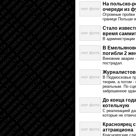
На польско-р
очереди из ф
Огромные пробки 
границе Польши и
Стало извест
время самми
В администрации 
В Емельяновс
погибли 2 ж
Виновник аварии 
пострадал.
Журналистов 
В Подмосковье пр
теории, а потом 
реальным. По сце
заброшенное здан
До конца год
котельную
С реализацией да
которые не отвеч
Красноярец с
аттракциона
Красноярские сл