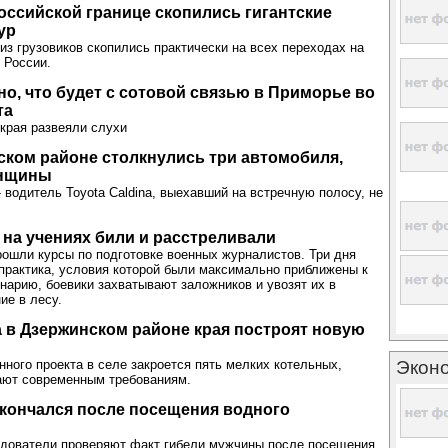
оссийской границе скопились гигантские
ур
из грузовиков скопились практически на всех переходах на
 России.
но, что будет с сотовой связью в Приморье во
та
края развеяли слухи
ком районе столкнулись три автомобиля,
енщины
- водитель Toyota Caldina, выехавший на встречную полосу, не
на учениях били и расстреливали
ошли курсы по подготовке военных журналистов. Три дня
- практика, условия которой были максимально приближены к
нарию, боевики захватывают заложников и увозят их в
ие в лесу.
а в Дзержинском районе края построят новую
нного проекта в селе закроется пять мелких котельных,
Экон
ают современным требованиям.
кончался после посещения водного
едователи проверяют факт гибели мужчины после посещения