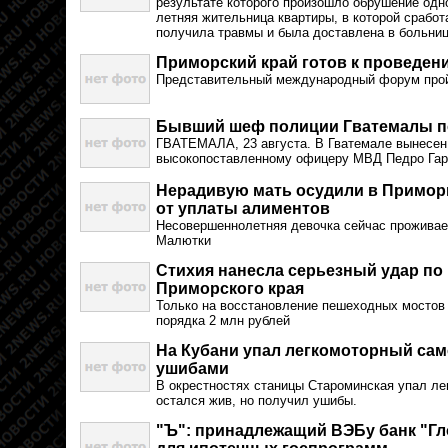
результате которого произошло обрушение одно
летняя жительница квартиры, в которой сработ
получила травмы и была доставлена в больниц
Приморский край готов к проведе
Представительный международный форум пройд
Бывший шеф полиции Гватемалы п
ГВАТЕМАЛА, 23 августа. В Гватемале вынесен
высокопоставленному офицеру МВД Педро Гар
Нерадивую мать осудили в Приморь
от уплаты алиментов
Несовершеннолетняя девочка сейчас проживае
Малютки
Стихия нанесла серьезный удар по
Приморского края
Только на восстановление пешеходных мостов 
порядка 2 млн рублей
На Кубани упал легкомоторный сам
ушибами
В окрестностях станицы Староминская упал ле
остался жив, но получил ушибы.
"Ъ": принадлежащий ВЭБу банк "Гл