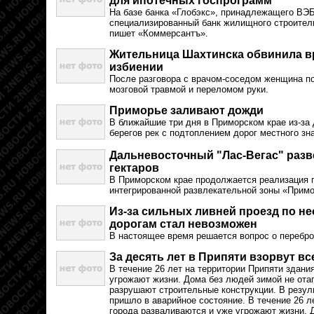
для ипотечных госпрограмм
На базе банка «Глобэкс», принадлежащего ВЭБ
специализированный банк жилищного строитель
пишет «Коммерсантъ».
Жительница Шахтинска обвинила в
избиении
После разговора с врачом-соседом женщина по
мозговой травмой и переломом руки.
Приморье заливают дожди
В ближайшие три дня в Приморском крае из-за
берегов рек с подтоплением дорог местного зн
Дальневосточный "Лас-Вегас" разв
гектаров
В Приморском крае продолжается реализация 
интегрированной развлекательной зоны «Прим
Из-за сильных ливней проезд по н
дорогам стал невозможен
В настоящее время решается вопрос о перебро
За десять лет в Припяти взорвут вс
В течение 26 лет на территории Припяти здани
угрожают жизни. Дома без людей зимой не ота
разрушают строительные конструкции. В резуль
пришло в аварийное состояние. В течение 26 л
города разваливаются и уже угрожают жизни. 