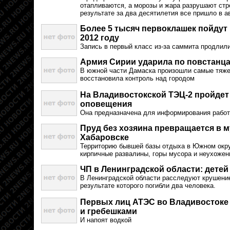
отапливаются, а морозы и жара разрушают стр
результате за два десятилетия все пришло в а
Более 5 тысяч первоклашек пойдут
2012 году
Запись в первый класс из-за саммита продлили
Армия Сирии ударила по повстанца
В южной части Дамаска произошли самые тяже
восстановила контроль над городом
На Владивостокской ТЭЦ-2 пройдет
оповещения
Она предназначена для информирования работ
Пруд без хозяина превращается в 
Хабаровске
Территорию бывшей базы отдыха в Южном окру
кирпичные развалины, горы мусора и неухоже
ЧП в Ленинградской области: детей
В Ленинградской области расследуют крушение
результате которого погибли два человека.
Первых лиц АТЭС во Владивостоке 
и гребешками
И напоят водкой