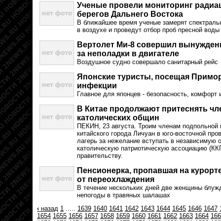
Ученые провели мониторинг радиа
берегов Дальнего Востока
В ближайшее время ученые замерят спектраль
в воздухе и проведут отбор проб пресной воды
Вертолет Ми-8 совершил вынужденн
за неполадки в двигателе
Воздушное судно совершало санитарный рейс
Японские туристы, посещая Примор
инфекции
Главное для японцев - безопасность, комфорт 
В Китае продолжают притеснять ч
католических общин
ПЕКИН, 23 августа. Троим членам подпольной
китайского города Личуан в юго-восточной про
лагерь за нежелание вступать в независимую 
католическую патриотическую ассоциацию (КК
правительству.
Пенсионерка, пропавшая на курорт
от переохлаждения
В течение нескольких дней две женщины блужд
непогоды в травяных шалашах
‹
назад
1
.....
1639
1640
1641
1642
1643
1644
1645
1646
1647
1654
1655
1656
1657
1658
1659
1660
1661
1662
1663
1664
166