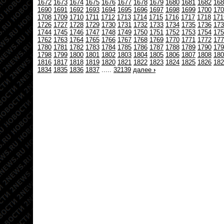
1672
1673
1674
1675
1676
1677
1678
1679
1680
1681
1682
168
1690
1691
1692
1693
1694
1695
1696
1697
1698
1699
1700
170
1708
1709
1710
1711
1712
1713
1714
1715
1716
1717
1718
171
1726
1727
1728
1729
1730
1731
1732
1733
1734
1735
1736
173
1744
1745
1746
1747
1748
1749
1750
1751
1752
1753
1754
175
1762
1763
1764
1765
1766
1767
1768
1769
1770
1771
1772
177
1780
1781
1782
1783
1784
1785
1786
1787
1788
1789
1790
179
1798
1799
1800
1801
1802
1803
1804
1805
1806
1807
1808
180
1816
1817
1818
1819
1820
1821
1822
1823
1824
1825
1826
182
1834
1835
1836
1837
.....
32139
далее
›