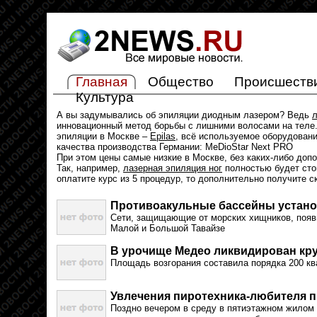
Главная
Общество
Происшеств
Культура
А вы задумывались об эпиляции диодным лазером? Ведь
л
инновационный метод борьбы с лишними волосами на теле.
эпиляции в Москве –
Epilas
, всё используемое оборудован
качества производства Германии: MeDioStar Next PRO
При этом цены самые низкие в Москве, без каких-либо доп
Так, например,
лазерная эпиляция ног
полностью будет стои
оплатите курс из 5 процедур, то дополнительно получите с
Противоакульные бассейны устано
Сети, защищающие от морских хищников, появ
Малой и Большой Тавайзе
В урочище Медео ликвидирован кр
Площадь возгорания составила порядка 200 к
Увлечения пиротехника-любителя п
Поздно вечером в среду в пятиэтажном жилом 