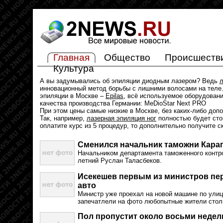
Главная
Общество
Происшеств
Культура
А вы задумывались об эпиляции диодным лазером? Ведь
л
инновационный метод борьбы с лишними волосами на теле.
эпиляции в Москве –
Epilas
, всё используемое оборудован
качества производства Германии: MeDioStar Next PRO
При этом цены самые низкие в Москве, без каких-либо доп
Так, например,
лазерная эпиляция ног
полностью будет стои
оплатите курс из 5 процедур, то дополнительно получите с
Сменился начальник таможни Кара
Начальником департамента таможенного контро
летний Руслан Таласбеков.
Исекешев первым из министров пер
авто
Министр уже проехал на новой машине по улиц
запечатлели на фото любопытные жители стол
Пол пропустит около восьми недел