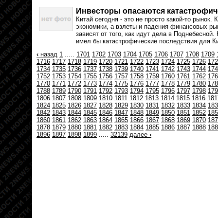
Инвесторы опасаются катастрофиче
Китай сегодня - это не просто какой-то рынок. 
экономики, а взлеты и падения финансовых ры
зависят от того, как идут дела в Поднебесной.
имел бы катастрофические последствия для Ки
‹
назад
1
.....
1701
1702
1703
1704
1705
1706
1707
1708
1709
1716
1717
1718
1719
1720
1721
1722
1723
1724
1725
1726
172
1734
1735
1736
1737
1738
1739
1740
1741
1742
1743
1744
174
1752
1753
1754
1755
1756
1757
1758
1759
1760
1761
1762
176
1770
1771
1772
1773
1774
1775
1776
1777
1778
1779
1780
178
1788
1789
1790
1791
1792
1793
1794
1795
1796
1797
1798
179
1806
1807
1808
1809
1810
1811
1812
1813
1814
1815
1816
181
1824
1825
1826
1827
1828
1829
1830
1831
1832
1833
1834
183
1842
1843
1844
1845
1846
1847
1848
1849
1850
1851
1852
185
1860
1861
1862
1863
1864
1865
1866
1867
1868
1869
1870
187
1878
1879
1880
1881
1882
1883
1884
1885
1886
1887
1888
188
1896
1897
1898
1899
.....
32139
далее
›