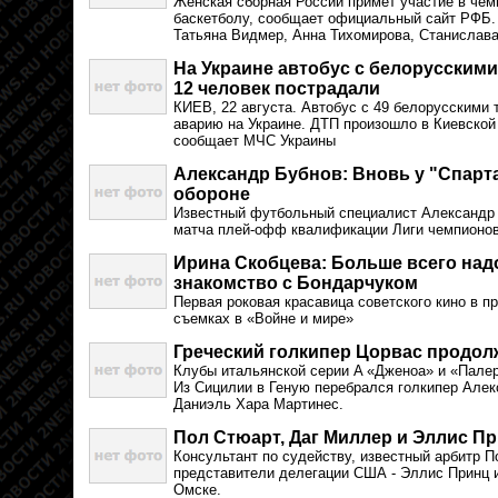
Женская сборная России примет участие в чем
баскетболу, сообщает официальный сайт РФБ.
Татьяна Видмер, Анна Тихомирова, Станислав
На Украине автобус с белорусскими
12 человек пострадали
КИЕВ, 22 августа. Автобус с 49 белорусскими 
аварию на Украине. ДТП произошло в Киевской
сообщает МЧС Украины
Александр Бубнов: Вновь у "Спарт
обороне
Известный футбольный специалист Александр 
матча плей-офф квалификации Лиги чемпионов 
Ирина Скобцева: Больше всего над
знакомство с Бондарчуком
Первая роковая красавица советского кино в п
съемках в «Войне и мире»
Греческий голкипер Цорвас продол
Клубы итальянской серии A «Дженоа» и «Пале
Из Сицилии в Геную перебрался голкипер Але
Даниэль Хара Мартинес.
Пол Стюарт, Даг Миллер и Эллис Пр
Консультант по судейству, известный арбитр П
представители делегации США - Эллис Принц и
Омске.