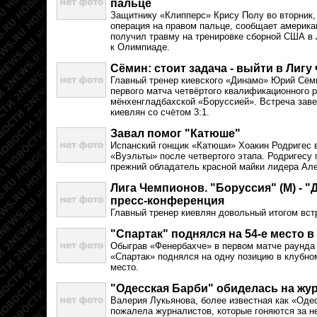
пальце
Защитнику «Клипперс» Крису Полу во вторник,
операция на правом пальце, сообщает америка
получил травму на тренировке сборной США в 
к Олимпиаде.
Сёмин: стоит задача - выйти в Лиг
Главный тренер киевского «Динамо» Юрий Сём
первого матча четвёртого квалификационного 
мёнхенгладбахской «Боруссией». Встреча зав
киевлян со счётом 3:1.
Завал помог "Катюше"
Испанский гонщик «Катюши» Хоакин Родригес 
«Вуэльты» после четвертого этапа. Родригесу 
прежний обладатель красной майки лидера Ал
Лига Чемпионов. "Боруссия" (М) - 
пресс-конференция
Главный тренер киевлян довольный итогом вст
"Спартак" поднялся на 54-е место в
Обыграв «Фенербахче» в первом матче раунда 
«Спартак» поднялся на одну позицию в клубном
место.
"Одесская Барби" обиделась на жу
Валерия Лукьянова, более известная как «Оде
пожалела журналистов, которые гоняются за н