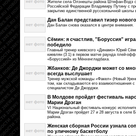
Жители села Олэнешты района Штефан-Водэ о
Российской Федерации Владимиру Путину с пр
закрытию единственной русскоязычной школы 
Дан Балан представил тизер новог
Дан Балан снова оказался в центре внимания.
Сёмин: я счастлив, "Боруссия" игр
победило
Главный тренер киевского «Динамо» Юрий Сём
киевлян (3:1) в первом матче раунда плей-офф
«Боруссией» из Мёнхенгладбаха.
Жбанков: Де Джорджи может со мной
всегда выслушает
Тренер мужской команды «Факел» (Новый Урен
том, как складываются его взаимоотношения с
специалистом Де Джорджи.
В Молдове пройдет фестиваль нар
Марии Дрэган
VI Национальный фестиваль-конкурс исполнит
Марии Дрэган пройдет 27 и 28 августа в селе
района.
Женская сборная России узнала соп
по уличному баскетболу