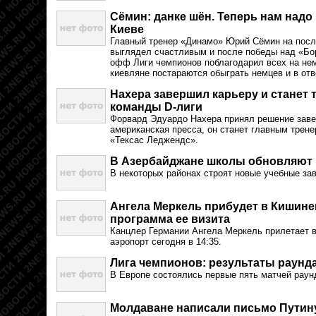
Сёмин: данке шён. Теперь нам надо
Киеве
Главный тренер «Динамо» Юрий Сёмин на посл
выглядел счастливым и после победы над «Бору
офф Лиги чемпионов поблагодарил всех на нем
киевляне постараются обыграть немцев и в отв
Нахера завершил карьеру и станет
команды D-лиги
Форвард Эдуардо Нахера принял решение заве
американская пресса, он станет главным трен
«Тексас Леджендс».
В Азербайджане школы обновляют 
В некоторых районах строят новые учебные за
Ангела Меркель прибудет в Кишинев 
программа ее визита
Канцлер Германии Ангела Меркель прилетает
аэропорт сегодня в 14:35.
Лига чемпионов: результаты раунд
В Европе состоялись первые пять матчей раун
Молдаване написали письмо Путин