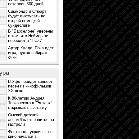
осталось 500 дней
Симмондс и Стюарт
будут выступать во
второй немецкой
бундеслиге
В "Барселоне" уверены
в том, что Неймар не
перейдёт в "ПСЖ"
Артур Кулда: Пока идет
игра, нужно набирать
очки
ура
В Уфе пройдет концерт
песен из кинофильмов
ХХ века
К 80-летию Андрея
Тарковского в "Этажах"
открывают выставку
Омский детский
ансамбль отправится на
гастроли
Фестиваль украинского
кино начался в