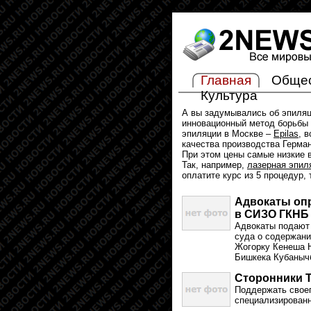
Главная
Обще
Культура
А вы задумывались об эпиля
инновационный метод борьбы 
эпиляции в Москве –
Epilas
, 
качества производства Герма
При этом цены самые низкие в
Так, например,
лазерная эпил
оплатите курс из 5 процедур,
Адвокаты оп
в СИЗО ГКНБ
Адвокаты подают
суда о содержани
Жогорку Кенеша 
Бишкека Кубанычб
Сторонники Т
Поддержать своег
специализированн