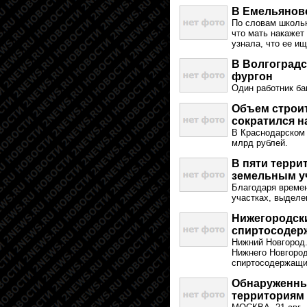
В Емельянов
По словам школьн
что мать накажет 
узнала, что ее и
В Волгоградс
фургон
Один работник ба
Объем строит
сократился н
В Краснодарском 
млрд рублей.
В пяти терри
земельным у
Благодаря време
участках, выделе
Нижегородск
спиртосодер
Нижний Новгород.
Нижнего Новгород
спиртосодержащи
Обнаруженный
территориям