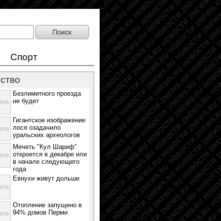
Спорт
ство
Безлимитного проезда
не будет
Гигантское изображение
лося озадачило
уральских археологов
Мечеть "Кул Шариф"
откроется в декабре или
в начале следующего
года
Евнухи живут дольше
Отопление запущено в
94% домов Перми