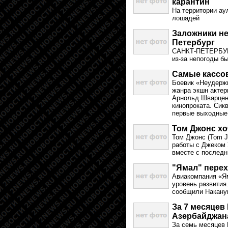
карантин
На территории ау
лошадей
Заложники не
Петербург
САНКТ-ПЕТЕРБУРГ,
из-за непогоды б
Самые кассо
Боевик «Неудержи
жанра экшн актер
Арнольд Шварцене
кинопроката. Сик
первые выходные 
Том Джонс хо
Том Джонс (Tom J
работы с Джеком 
вместе с последн
"Ямал" пере
Авиакомпания «Ям
уровень развития
сообщили Накану
За 7 месяцев
Азербайджан
За семь месяцев 