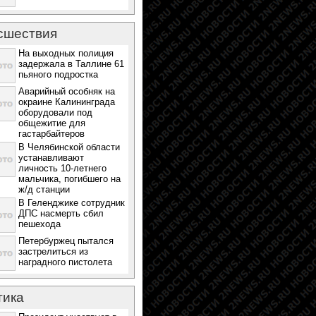
сшествия
На выходных полиция
задержала в Таллине 61
пьяного подростка
Аварийный особняк на
окраине Калининграда
оборудовали под
общежитие для
гастарбайтеров
В Челябинской области
устанавливают
личность 10-летнего
мальчика, погибшего на
ж/д станции
В Геленджике сотрудник
ДПС насмерть сбил
пешехода
Петербуржец пытался
застрелиться из
наградного пистолета
тика