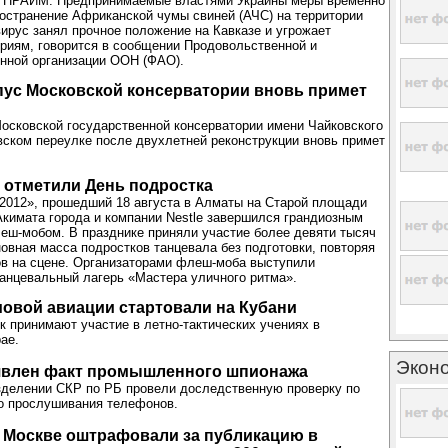
- ПРАЙМ. Предпринимаемые властями Украины меры временно
остранение Африканской чумы свиней (АЧС) на территории
вирус занял прочное положение на Кавказе и угрожает
риям, говорится в сообщении Продовольственной и
нной организации ООН (ФАО).
пус Московской консерватории вновь примет
осковской государственной консерватории имени Чайковского
ском переулке после двухлетней реконструкции вновь примет
 отметили День подростка
2012», прошедший 18 августа в Алматы на Старой площади
Акимата города и компании Nestle завершился грандиозным
ш-мобом. В празднике приняли участие более девяти тысяч
овная масса подростков танцевала без подготовки, повторяя
в на сцене. Организаторами флеш-моба выступили
анцевальный лагерь «Мастера уличного ритма».
овой авиации стартовали на Кубани
к принимают участие в летно-тактических учениях в
ае.
Экон
явлен факт промышленного шпионажа
зделении СКР по РБ провели доследственную проверку по
о прослушивания телефонов.
 Москве оштрафовали за публикацию в