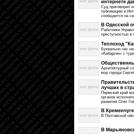
интернете да
Суд приговорил н
публикацию в Инт
сообщается на са
В Одесской о
Работники Управл
преступностью в 
Теплоход "Ка
Буквально час на
«Кабаргин» с тури
Общественный
Архитектурный со
мэр города Серге
Правительств
лучших в стр
Пермский край во
органов исполнит
развития Олег Го
В Кременчуге
В Полтавской обл
В Марьяновск