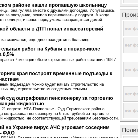
ском районе нашли пропавшую школьницу
ицы, она гуляла вместе с друзьями допоздна. Испугавшись,
Прои
ее за опоздание, решила переночевать у подруги. А когда
щет полиция, и вовсе передумала возвращаться домой.
кой области в ДТП попал инкассаторский
нка скончался, еще двое находятся в больнице.
ельных работ на Кубани в январе-июле
а 0,5%
крае за 7 месяцев объем строительных работ составил 198,7
ториях края построят временные подъезды к
часткам
нным подъездам можно будет начать строительство на
нных под строительство многодетным семьям.
ий суд оштрафовал пенсионерку за торговлю
жащий жидкостью
 21 августа. НТА-Приволжье - Суд Сормовского района
а оштрафовал пенсионерку на 6 тыс. рублей за торговлю
й жидкостью, не соответствующей требованиям безопасности.
 на Украине вирус АЧС угрожает соседним
Поли
 - ФАО