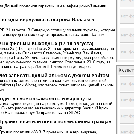
ла Домбай продлили карантин из-за инфекционной анемии
погоды вернулись с острова Валаам в
 21 августа. В Северную столицу прибыли туристы, которые
ыли вынуждены около суток прождать на острове Валаам.
вые фильмы выходных (17-19 августа)
мые 2» (The Expendables 2), в котором снялись знаковые для
ы, такие как Сильвестр Сталлоне, Жан-Клод Ван Дамм,
ггер и Брюс Уиллис, возглавил пятерку лидеров российского
вел одноименного фильма, снятого Сталлоне в 2010 году, за
в кинотеатрах заработал 8,1 миллиона долларов.
Культ
чет записать целый альбом с Джеком Уайтом
ones) настолько впечатлился кратким опытом совместной
Уайтом (Jack White), что теперь хочет записать целый альбом
им.
ходит на новые самолеты и маршруты
ал», существующая на рынке уже 15 лет, выходит на новый
. Об это рассказал ее генеральный директор Василий Крюк,
не.RU в пресс-службе правительства ЯНАО.
 Грузию посетили почти полмиллиона граждан
а
Грузию посетили 483 317 приезжих из Азербайджана,