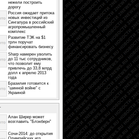
нежели построить
дорогу
Россия ожидает притока
новых инвестиций из
Сингапура в российский
агропромышленный
комплекс
Развитие ТЭК на $1
трлн поручат
финансировать бизнесу
Sharp намерен уволить
до 11 тыс сотрудников,
что позволит ему
привлечь до 33,8 млрд
долл к апрелю 2013
года
Бразилия готовится к
"шинной войне" с
Украиной
т
Алан Ширер может
возглавить "Блэкберн"
Сочи-2014: до открытия
Олимпийских игр