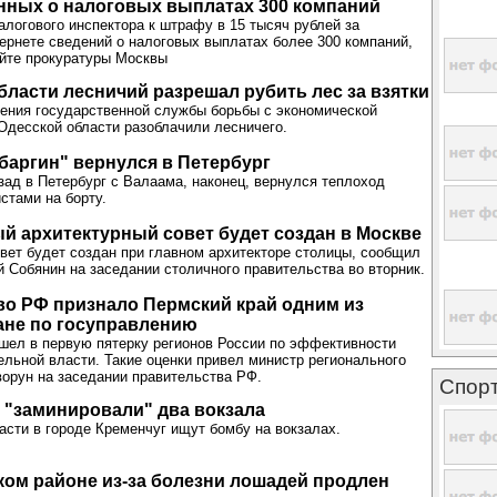
нных о налоговых выплатах 300 компаний
алогового инспектора к штрафу в 15 тысяч рублей за
ернете сведений о налоговых выплатах более 300 компаний,
йте прокуратуры Москвы
бласти лесничий разрешал рубить лес за взятки
ения государственной службы борьбы с экономической
Одесской области разоблачили лесничего.
баргин" вернулся в Петербург
зад в Петербург с Валаама, наконец, вернулся теплоход
стами на борту.
 архитектурный совет будет создан в Москве
вет будет создан при главном архитекторе столицы, сообщил
й Собянин на заседании столичного правительства во вторник.
о РФ признало Пермский край одним из
ане по госуправлению
шел в первую пятерку регионов России по эффективности
ельной власти. Такие оценки привел министр регионального
ворун на заседании правительства РФ.
Спор
 "заминировали" два вокзала
асти в городе Кременчуг ищут бомбу на вокзалах.
ом районе из-за болезни лошадей продлен