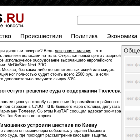
ство
Происшествия
Политика
Экономика
Обще
ции диодным лазером? Ведь
лазерная эпиляция
– это
с лишними волосами на теле. Открылся новый центр лазерной
всё используемое оборудование высочайшего европейского
нии: MeDioStar Next PRO
 Москве, без каких-либо дополнительных акций или скидок.
яция ног
полностью будет стоить всего 2500 руб., а если
 то дополнительно получите скидку 30%.
ротестуют решение суда о содержании Тюлеева
 апелляционную жалобу на решение Первомайского районного
и под стражей в СИЗО ГКНБ бывшего мэра столицы, депутата
Нариману Тюлееву. Об этом КирТАГ сообщил адвокат экс-мэра
ек Ташбалтаев во вторник.
имошенко устроили шествие по Киеву
о лидера оппозиционеры собрались у здания Высшего
ого суда, где проходит рассмотрение кассации защиты.