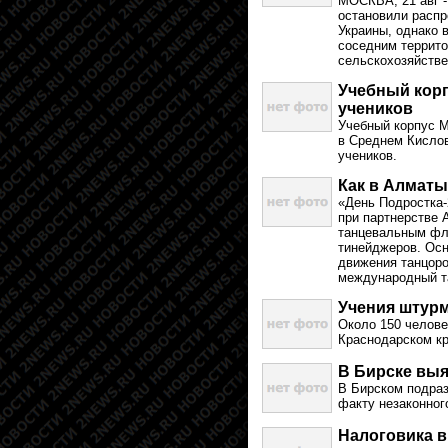
МОСКВА, 21 авг 
остановили распр
Украины, однако 
соседним террито
сельскохозяйстве
Учебный кор
учеников
Учебный корпус М
в Среднем Кислов
учеников.
Как в Алматы
«День Подростка-
при партнерстве 
танцевальным фле
тинейджеров. Осн
движения танцоро
международный т
Учения штурм
Около 150 челове
Краснодарском кр
В Бирске вы
В Бирском подра
факту незаконног
Налоговика в