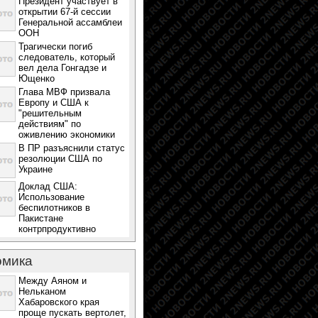
Президент участвует в
открытии 67-й сессии
Генеральной ассамблеи
ООН
Трагически погиб
следователь, который
вел дела Гонгадзе и
Ющенко
Глава МВФ призвала
Европу и США к
"решительным
действиям" по
оживлению экономики
В ПР разъяснили статус
резолюции США по
Украине
Доклад США:
Использование
беспилотников в
Пакистане
контрпродуктивно
омика
Между Аяном и
Нельканом
Хабаровского края
проще пускать вертолет,