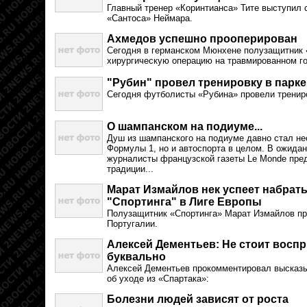
Главный тренер «Коринтианса» Тите выступил 
«Сантоса» Неймара.
Ахмедов успешно прооперирован
Сегодня в германском Мюнхене полузащитник
хирургическую операцию на травмированном г
"Рубин" провел тренировку в парке
Сегодня футболисты «Рубина» провели трениро
О шампанском на подиуме...
Душ из шампанского на подиуме давно стал н
Формулы 1, но и автоспорта в целом. В ожида
журналисты французской газеты Le Monde пред
традиции...
Марат Измайлов нек успеет набрать
"Спортинга" в Лиге Европы
Полузащитник «Спортинга» Марат Измайлов про
Португалии.
Алексей Дементьев: Не стоит восп
буквально
Алексей Дементьев прокомментировал высказ
об уходе из «Спартака»:
Болезни людей зависят от роста