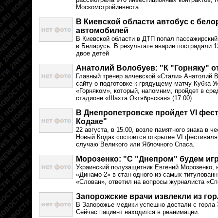
Москомстройинвеста.
В Киевской области автобус с бел
автомобилей
В Киевской области в ДТП попал пассажирский
в Беларусь. В результате аварии пострадали 1
двое детей
Анатолий Волобуев: "К "Горняку" 
Главный тренер алчевской «Стали» Анатолий
сайту о подготовке к грядущему матчу Кубка 
«Горняком», который, напомним, пройдет в сред
стадионе «Шахта Октябрьская» (17:00).
В Днепропетровске пройдет VI фест
Кодаке"
22 августа, в 15.00, возле памятного знака в ч
Новый Кодак состоится открытие VI фестиваля
случаю Великого или Яблочного Спаса.
Морозенко: "С "Днепром" будем иг
Украинский полузащитник Евгений Морозенко,
«Динамо-2» в стан одного из самых титулован
«Слован», ответил на вопросы журналиста «Спо
Запорожские врачи извлекли из гор
В Запорожье медики успешно достали с горла 
Сейчас пациент находится в реанимации.