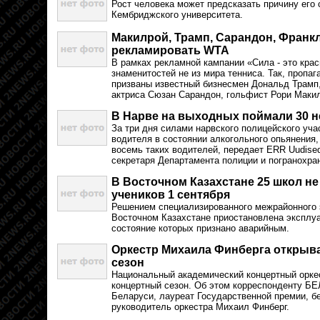
Рост человека может предсказать причину его 
Кембриджского университета.
Макилрой, Трамп, Сарандон, Франкл
рекламировать WTA
В рамках рекламной кампании «Сила - это кра
знаменитостей не из мира тенниса. Так, пропа
призваны известный бизнесмен Дональд Трамп,
актриса Сюзан Сарандон, гольфист Рори Макил
В Нарве на выходных поймали 30 
За три дня силами нарвского полицейского уч
водителя в состоянии алкогольного опьянения
восемь таких водителей, передает ERR Uudised
секретаря Департамента полиции и погранохра
В Восточном Казахстане 25 школ не
учеников 1 сентября
Решением специализированного межрайонного 
Восточном Казахстане приостановлена эксплуа
состояние которых признано аварийным.
Оркестр Михаила Финберга открыва
сезон
Национальный академический концертный оркес
концертный сезон. Об этом корреспонденту Б
Беларуси, лауреат Государственной премии, 
руководитель оркестра Михаил Финберг.