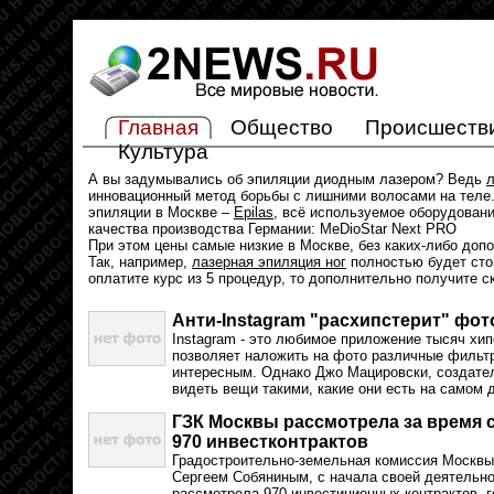
Главная
Общество
Происшеств
Культура
А вы задумывались об эпиляции диодным лазером? Ведь
л
инновационный метод борьбы с лишними волосами на теле.
эпиляции в Москве –
Epilas
, всё используемое оборудован
качества производства Германии: MeDioStar Next PRO
При этом цены самые низкие в Москве, без каких-либо доп
Так, например,
лазерная эпиляция ног
полностью будет стои
оплатите курс из 5 процедур, то дополнительно получите с
Анти-Instagram "расхипстерит" фо
Instagram - это любимое приложение тысяч хип
позволяет наложить на фото различные фильт
интересным. Однако Джо Мацировски, создател
видеть вещи такими, какие они есть на самом д
ГЗК Москвы рассмотрела за время 
970 инвестконтрактов
Градостроительно-земельная комиссия Москвы
Сергеем Собяниным, с начала своей деятельно
рассмотрела 970 инвестиционных контрактов, г