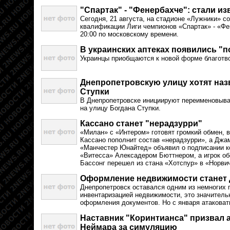
"Спартак" - "Фенербахче": стали и
Сегодня, 21 августа, на стадионе «Лужники» 
квалификации Лиги чемпионов «Спартак» - «Фе
20:00 по московскому времени.
В украинских аптеках появились "
Украинцы приобщаются к новой форме благотв
Днепропетровскую улицу хотят назв
Ступки
В Днепропетровске инициируют переименовыва
на улицу Богдана Ступки.
Кассано станет "нерадзурри"
«Милан» с «Интером» готовят громкий обмен, в
Кассано пополнит состав «нерадзурри», а Джа
«Манчестер Юнайтед» объявил о подписании к
«Витесса» Алексадером Бюттнером, а игрок о
Бассонг перешел из стана «Хотспур» в «Норви
Оформление недвижимости станет 
Днепропетровск оставался одним из немногих г
инвентаризацией недвижимости, это значитель
оформления документов. Но с января атаковат
Наставник "Коринтианса" призвал 
Неймара за симуляцию