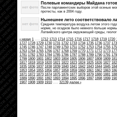
Полевые командиры Майдана готов
После парламентских выборов этой осенью мо
протесты, как в 2004 году.
Нынешнее лето соответствовало л
Средняя температура воздуха летом этого год
норме, но осадков было немного больше норм
Латвийского центра окружающей среды, геолог
‹
назад
1
.....
1712
1713
1714
1715
1716
1717
1718
1719
1720
1727
1728
1729
1730
1731
1732
1733
1734
1735
1736
1737
173
1745
1746
1747
1748
1749
1750
1751
1752
1753
1754
1755
175
1763
1764
1765
1766
1767
1768
1769
1770
1771
1772
1773
177
1781
1782
1783
1784
1785
1786
1787
1788
1789
1790
1791
179
1799
1800
1801
1802
1803
1804
1805
1806
1807
1808
1809
181
1817
1818
1819
1820
1821
1822
1823
1824
1825
1826
1827
182
1835
1836
1837
1838
1839
1840
1841
1842
1843
1844
1845
184
1853
1854
1855
1856
1857
1858
1859
1860
1861
1862
1863
186
1871
1872
1873
1874
1875
1876
1877
1878
1879
1880
1881
188
1889
1890
1891
1892
1893
1894
1895
1896
1897
1898
1899
190
1907
1908
1909
1910
.....
32139
далее
›