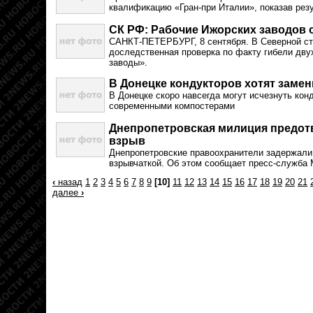
квалификацию «Гран-при Италии», показав резу
СК РФ: Рабочие Ижорских заводов 
САНКТ-ПЕТЕРБУРГ, 8 сентября. В Северной ст
доследственная проверка по факту гибели дв
заводы».
В Донецке кондукторов хотят заме
В Донецке скоро навсегда могут исчезнуть кон
современными компостерами
Днепропетровская милиция предот
взрыв
Днепропетровские правоохранители задержали
взрывчаткой. Об этом сообщает пресс-служба
‹
назад
1
2
3
4
5
6
7
8
9
[10]
11
12
13
14
15
16
17
18
19
20
21
далее
›