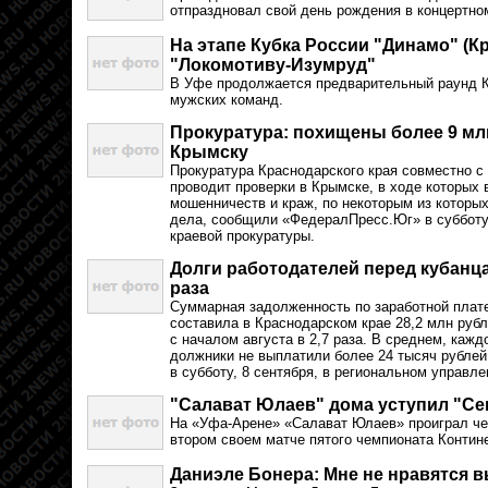
отпраздновал свой день рождения в концертно
На этапе Кубка России "Динамо" (К
"Локомотиву-Изумруд"
В Уфе продолжается предварительный раунд К
мужских команд.
Прокуратура: похищены более 9 м
Крымску
Прокуратура Краснодарского края совместно с
проводит проверки в Крымске, в ходе которы
мошенничеств и краж, по некоторым из которы
дела, сообщили «ФедералПресс.Юг» в субботу,
краевой прокуратуры.
Долги работодателей перед кубанц
раза
Суммарная задолженность по заработной плате
составила в Краснодарском крае 28,2 млн руб
с началом августа в 2,7 раза. В среднем, каж
должники не выплатили более 24 тысяч рубле
в субботу, 8 сентября, в региональном управле
"Салават Юлаев" дома уступил "Се
На «Уфа-Арене» «Салават Юлаев» проиграл че
втором своем матче пятого чемпионата Контине
Даниэле Бонера: Мне не нравятся 