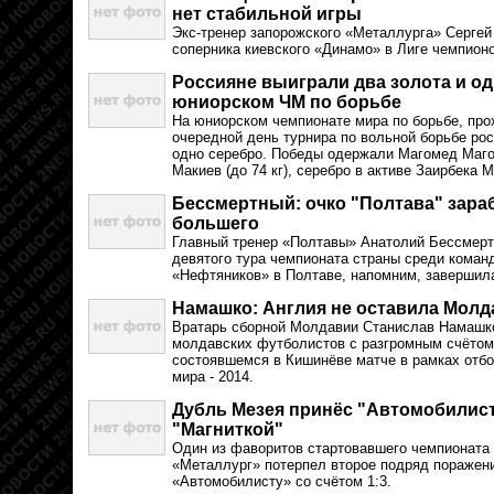
нет стабильной игры
Экс-тренер запорожского «Металлурга» Сергей
соперника киевского «Динамо» в Лиге чемпион
Россияне выиграли два золота и од
юниорском ЧМ по борьбе
На юниорском чемпионате мира по борьбе, про
очередной день турнира по вольной борьбе рос
одно серебро. Победы одержали Магомед Магом
Макиев (до 74 кг), серебро в активе Заирбека М
Бессмертный: очко "Полтава" зараб
большего
Главный тренер «Полтавы» Анатолий Бессмерт
девятого тура чемпионата страны среди команд
«Нефтяников» в Полтаве, напомним, завершила
Намашко: Англия не оставила Мол
Вратарь сборной Молдавии Станислав Намашк
молдавских футболистов с разгромным счётом 
состоявшемся в Кишинёве матче в рамках отбо
мира - 2014.
Дубль Мезея принёс "Автомобилист
"Магниткой"
Один из фаворитов стартовавшего чемпионата
«Металлург» потерпел второе подряд поражени
«Автомобилисту» со счётом 1:3.