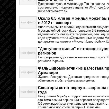
Губернатор Кубани Александр Ткачев заявил, 
соответствуют нормам защиты от АЧС, «до 1 с
либо закрываются».
Около 6,5 млн кв м жилья может бы
в 2012 г - эксперт
Аналитики рынка жилой недвижимости ожидают,
Московской области будет введено 6,5 миллио
недвижимости без учета территорий, отошедши
ходе круглого стола «Строительные недели Мо
департамента ипотеки «Миэль-Новостройки» К
"Доступное жилье" в столице скупя
регионов
По программе «Доступное жилье» квартиру в К
регионов Украины
Фальшивомонетчик из Дагестана пр
Армавире
Житель Республики Дагестан предстанет пере
обвинению в сбыте фальшивых денег.
Сенаторы хотят вернуть запрет на 
года
Как усилить борьбу с подростковым алкоголиз
эта тема самым серьезным образом обсуждаетс
Об этом рассказал журналистам глава комитет
социальной политике Валерий Рязанский.