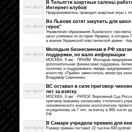
В Тольятти азартные салоны работ
Интернет-клубов
Предприниматель проводил азартные игры с п
Во Львове хотят закупить для школ
герое"
Управление образования Львовского горсовета
школ учебники по истории Украины, в которых
а воинов Украинской повстанческой армии - бо
Молодым бизнесменам в РФ хвата
поддержки, но мало информации
МОСКВА, 8 авг - ПРАЙМ. Молодым предприним
дополнительная финансовая поддержка, боле
политику и поддерживать имидж предпринимате
агентству «Прайм» заместитель министра экон
Владимир Симоненко.
ВС оставил в силе приговор чиновн
лет за взятку
МОСКВА, 8 авг - РАПСИ. Верховный Cуд России
приговор бывшему начальнику столичного упр
экономического анализа экологических проект
осужденному на 7 лет, за взятку в 800 тысяч 
РФ
В Самаре учредили премию для ин
Размер премии составит 22 тысячи 600 рублей