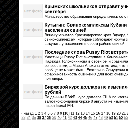
Крымских школьников отправят учит
сентября
Министерство образования определилось со стр
Кутыгин: Свинокомплексам Кубани
населения свиней
Вице-губернатор Краснодарского края Эдуард К
свинокомплексам, которые соблюдают нормы 
выкупить у населения в своем районе свиней.
Последние слова Pussy Riot встре
Участницы Pussy Riot выступили в Хамовничес
Надежда Толоконникова в своей речи сравнила
репрессиями, а Мария Алехина отметила, что 
вообще не может быть. Екатерина Самуцевич в
сфабрикованность обвинения для всех очевидн
приговора.
Биржевой курс доллара не изменилс
рублей
По данным БВФБ, курс доллара США по итогам
валютно-фондовой бирже 8 августа не изменилс
пишет БелаПАН.
‹
назад
1
2
3
4
5
6
7
8
9
[10]
11
12
13
14
15
16
17
18
19
20
21
33
34
35
36
37
38
39
40
41
42
43
44
45
46
47
48
49
50
51
52
5