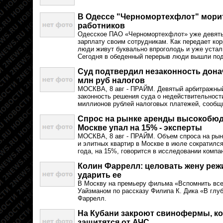
В Одессе "Черномортехфлот" мори
работников
Одесское ПАО «Черномортехфлот» уже девять
зарплату своим сотрудникам. Как передает кор
люди живут буквально впроголодь и уже устал
Сегодня в обеденный перерыв люди вышли под
Суд подтвердил незаконность дона
млн руб налогов
МОСКВА, 8 авг - ПРАЙМ. Девятый арбитражны
законность решения суда о недействительнос
миллионов рублей налоговых платежей, сообщ
Спрос на рынке аренды высокобюд
Москве упал на 15% - эксперты
МОСКВА, 8 авг - ПРАЙМ. Объем спроса на рын
и элитных квартир в Москве в июле сократилс
года, на 15%, говорится в исследовании компани
Колин Фаррелл: целовать жену реж
ударить ее
В Москву на премьеру фильма «Вспомнить все
Уайзманом по рассказу Филипа К. Дика «В глу
Фаррелл.
На Кубани закроют свинофермы, ко
защитятся от АЧС