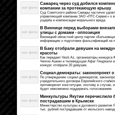
Самарец через суд добился компе
компании за протекающую крышу
Суд Советского района Самары частично удовл
управляющей компании ЗАО «ПТС-Сервис» о в
ущерба и компенсации морального вреда.
В Виннице перед выборами внезап
улицы с домами - оппозиция
Винницкий областной центр партии «Батькивщи
информацию о подготовке фальсификаций на 
В Баку отобрали девушек на между
красоты
Как передает Vesti.Az, организаторы конкурса
Ченгиз Ашкин и телеведущая Афаг Гянджали и
конкурс отобрали 20 девушек.
Социал-демократы: законопроект о
По утверждению социал-демократов, законопро
учредительного договора Европейского стабил
противоречит конституции, поэтому в случае, е
будет невозможно поддержать голосованием.
Минкультуры Якутии перечислило б
пострадавшим в Крымске
Министерство культуры и духовного развития 
тыс. рублей пострадавшим от июльского навод