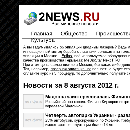
Главная
Общество
Происшеств
Культура
А вы задумывались об эпиляции диодным лазером? Ведь
л
инновационный метод борьбы с лишними волосами на теле.
эпиляции в Москве –
Epilas
, всё используемое оборудован
качества производства Германии: MeDioStar Next PRO
При этом цены самые низкие в Москве, без каких-либо доп
Так, например,
лазерная эпиляция ног
полностью будет стои
оплатите курс из 5 процедур, то дополнительно получите с
Новости за 8 августа 2012 г.
Мадонна заинтересовалась Филип
Российский поп-король Филипп Киркоров встре
королевой Мадонной.
Четверть автопарка Украины - раз
25% автобусов, курсирующих по Украине, треб
имеют срок эксплуатации более 18 лет.