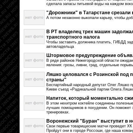
сделала запасы питьевой воды на каждом вокз
"Дорожники" в Татарстане срезали
А потом незаконно выкопали карьер, чтобы доб
В РТ владелец трех машин задолжа
транспортного налога
Чтобы заставить должника платить, ГИБДД за
автовладельца
Штормовое предупреждение объявл
В ряде районов Нижегородской области ожида
явления: грозы, ливни, град, отдельные порывы
Ляшко целовался с Розинской под 
страны"
Беспартийный народный депутат Олег Ляшко пр
Киеве съезд «Радикальной партии Олега Ляшк
Напиток, который моментально сжи
В этом нехитром коктейле соединены полезные 
лучших помощников в похудении. Он поможет 
тренировках.
Воронежский "Буран" выступит в 
Свои первые товарищеские матчи проведет ХК «
Пройдут они в городе Россоши, где наша коман