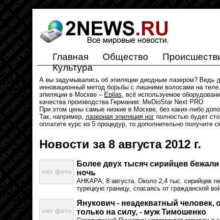
Главная
Общество
Происшеств
Культура
А вы задумывались об эпиляции диодным лазером? Ведь
л
инновационный метод борьбы с лишними волосами на теле.
эпиляции в Москве –
Epilas
, всё используемое оборудован
качества производства Германии: MeDioStar Next PRO
При этом цены самые низкие в Москве, без каких-либо доп
Так, например,
лазерная эпиляция ног
полностью будет стои
оплатите курс из 5 процедур, то дополнительно получите с
Новости за 8 августа 2012 г.
Более двух тысяч сирийцев бежали
ночь
АНКАРА, 8 августа. Около 2,4 тыс. сирийцев п
турецкую границу, спасаясь от гражданской во
Янукович - неадекватный человек, 
только на силу, - муж Тимошенко