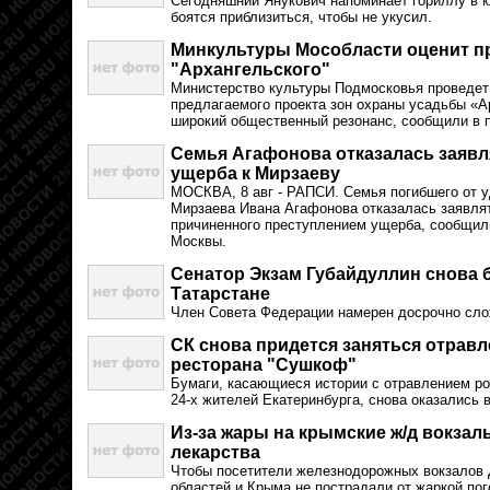
Сегодняшний Янукович напоминает гориллу в кл
боятся приблизиться, чтобы не укусил.
Минкультуры Мособласти оценит п
"Архангельского"
Министерство культуры Подмосковья проведет
предлагаемого проекта зон охраны усадьбы «А
широкий общественный резонанс, сообщили в 
Семья Агафонова отказалась заявл
ущерба к Мирзаеву
МОСКВА, 8 авг - РАПСИ. Семья погибшего от 
Мирзаева Ивана Агафонова отказалась заявля
причиненного преступлением ущерба, сообщи
Москвы.
Сенатор Экзам Губайдуллин снова б
Татарстане
Член Совета Федерации намерен досрочно сло
СК снова придется заняться отрав
ресторана "Сушкоф"
Бумаги, касающиеся истории с отравлением р
24-х жителей Екатеринбурга, снова оказались 
Из-за жары на крымские ж/д вокзалы
лекарства
Чтобы посетители железнодорожных вокзалов 
областей и Крыма не пострадали от жаркой по