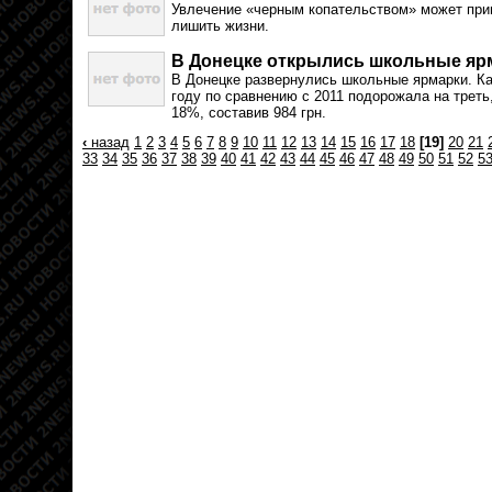
Увлечение «черным копательством» может приве
лишить жизни.
В Донецке открылись школьные яр
В Донецке развернулись школьные ярмарки. Ка
году по сравнению с 2011 подорожала на треть,
18%, составив 984 грн.
‹
назад
1
2
3
4
5
6
7
8
9
10
11
12
13
14
15
16
17
18
[19]
20
21
33
34
35
36
37
38
39
40
41
42
43
44
45
46
47
48
49
50
51
52
5