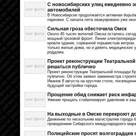
С новосибирских улиц ежедневно э
автомобилей
В Новосибирске продолжается активная борьб
парковки. С начала лета эвакуировано уже око
Сильная гроза обесточила Омск
Около 45 тысяч жителей Омска остались сегод
мощный грозовой фронт. Линии электропереда
кровли здания, сорванной порывистым ветром.
только жилые дома, но и девять медицинских 
роддома.
Проект реконструкции Театральной
решаться публично
Проект реконструкции Театральной площади К
публично. Об этом заявил замминистра строит
Иванов 8 августа на круглом столе, посвященн
будущей застройки города.
Прощение обид снижает риск инфа
Умение прощать стабилизирует давление и за
На выходные в Омске перекроют д
Движение по нескольким магистралям города б
проведением Сибирского международного мар
Полицейские просят волгоградцев 