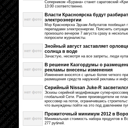
Соперником «Бурана» станет саратовский «Крис
13:00 соответственно.
Власти Красноярска будут разбират
электроэнергии
Мэр Красноярска Эдхам Акбулатов пообещал г
перепадами электроэнергии. Пояснить ситуаци
произошло вечером 7 августа сразу в нескольк
попросили журналисты.
Знойный август заставляет орловц
солнца в воде
Зачастую, несмотря на все запреты, люди купа
В решение Казгордумы о размещен
рекламы внесены изменения
Изменения вносятся с целью более четкого пр
размещения средств наружной рекламы и инфо
Серийный Nissan Juke-R засветился
Эскизы серийной модификации супер-кроссовер
глобальной Сети. Ранее производители не пла
кроссовер на поток, ограничившись строительс
что вынуждены пойти на это под давлением пу
Прожиточный минимум 2012 в Ворон
Минимальная стоимость набора продуктов в Во
277 рублей.