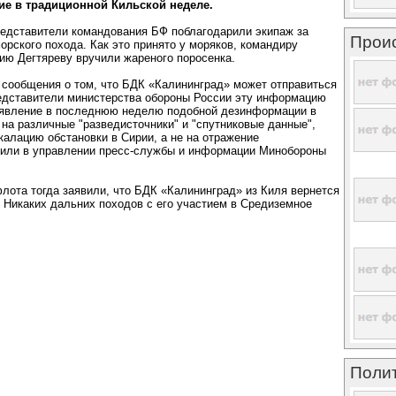
тие в традиционной Кильской неделе.
редставители командования БФ поблагодарили экипаж за
Прои
орского похода. Как это принято у моряков, командиру
гию Дегтяреву вручили жареного поросенка.
 сообщения о том, что БДК «Калининград» может отправиться
редставители министерства обороны России эту информацию
оявление в последнюю неделю подобной дезинформации в
на различные "разведисточники" и "спутниковые данные",
алацию обстановки в Сирии, а не на отражение
вили в управлении пресс-службы и информации Минобороны
лота тогда заявили, что БДК «Калининград» из Киля вернется
. Никаких дальних походов с его участием в Средиземное
Поли