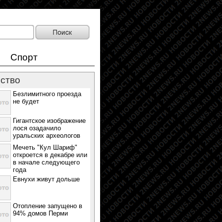
Спорт
ство
Безлимитного проезда
не будет
Гигантское изображение
лося озадачило
уральских археологов
Мечеть "Кул Шариф"
откроется в декабре или
в начале следующего
года
Евнухи живут дольше
Отопление запущено в
94% домов Перми