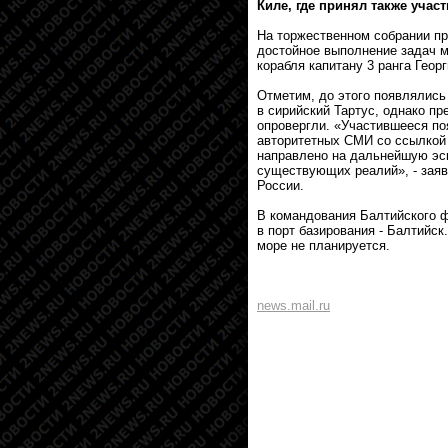
Киле, где принял также учас
На торжественном собрании п
достойное выполнение задач м
корабля капитану 3 ранга Геор
Отметим, до этого появлялись
в сирийский Тартус, однако п
опровергли. «Участившееся п
авторитетных СМИ со ссылкой 
направлено на дальнейшую эск
существующих реалий», - зая
России.
В командования Балтийского ф
в порт базирования - Балтийск
море не планируется.
news.mail.ru