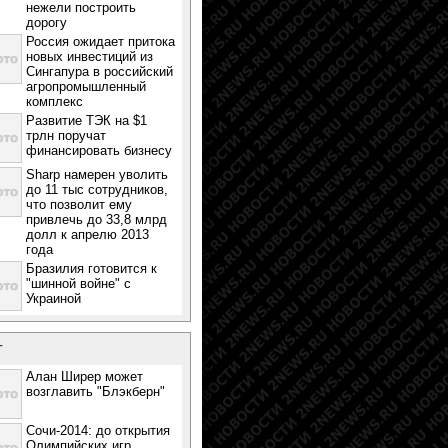
нежели построить
дорогу
Россия ожидает притока
новых инвестиций из
Сингапура в российский
агропромышленный
комплекс
Развитие ТЭК на $1
трлн поручат
финансировать бизнесу
Sharp намерен уволить
до 11 тыс сотрудников,
что позволит ему
привлечь до 33,8 млрд
долл к апрелю 2013
года
Бразилия готовится к
"шинной войне" с
Украиной
т
Алан Ширер может
возглавить "Блэкберн"
Сочи-2014: до открытия
Олимпийских игр