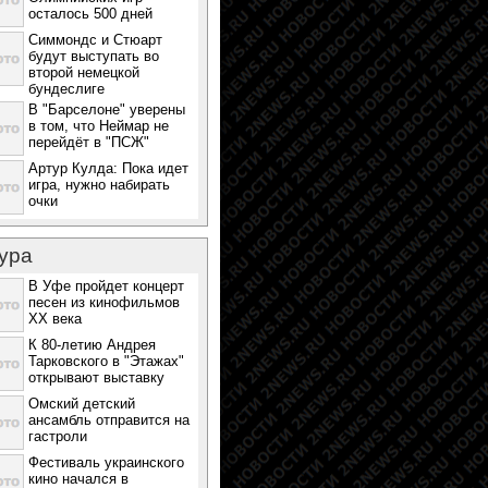
осталось 500 дней
Симмондс и Стюарт
будут выступать во
второй немецкой
бундеслиге
В "Барселоне" уверены
в том, что Неймар не
перейдёт в "ПСЖ"
Артур Кулда: Пока идет
игра, нужно набирать
очки
ура
В Уфе пройдет концерт
песен из кинофильмов
ХХ века
К 80-летию Андрея
Тарковского в "Этажах"
открывают выставку
Омский детский
ансамбль отправится на
гастроли
Фестиваль украинского
кино начался в