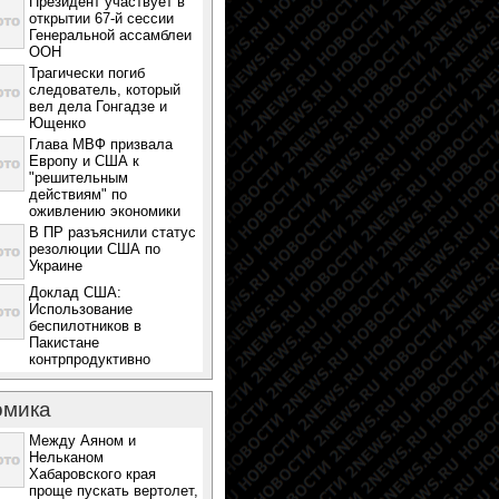
Президент участвует в
открытии 67-й сессии
Генеральной ассамблеи
ООН
Трагически погиб
следователь, который
вел дела Гонгадзе и
Ющенко
Глава МВФ призвала
Европу и США к
"решительным
действиям" по
оживлению экономики
В ПР разъяснили статус
резолюции США по
Украине
Доклад США:
Использование
беспилотников в
Пакистане
контрпродуктивно
омика
Между Аяном и
Нельканом
Хабаровского края
проще пускать вертолет,