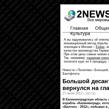
Главная
Обще
Культура
А вы задумывались об эпиля
инновационный метод борьбы 
эпиляции в Москве –
Epilas
, 
качества производства Герма
При этом цены самые низкие в
Так, например,
лазерная эпил
оплатите курс из 5 процедур,
Новости
›
Политика
›
Большой 
Балтфлота
Большой десан
вернулся на гл
27 июня 2012 г.
(10:11)
В Калининградскую область 
корабль «Калининград», кот
«Балтопс - 2012», побывал в