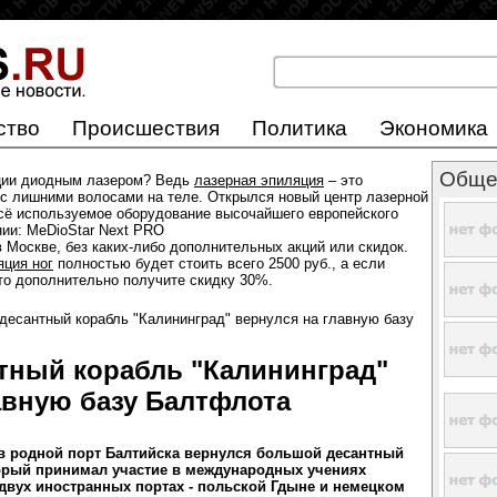
ство
Происшествия
Политика
Экономика
Обще
ции диодным лазером? Ведь
лазерная эпиляция
– это
с лишними волосами на теле. Открылся новый центр лазерной
всё используемое оборудование высочайшего европейского
нии: MeDioStar Next PRO
 Москве, без каких-либо дополнительных акций или скидок.
яция ног
полностью будет стоить всего 2500 руб., а если
 то дополнительно получите скидку 30%.
десантный корабль "Калининград" вернулся на главную базу
тный корабль "Калининград"
авную базу Балтфлота
в родной порт Балтийска вернулся большой десантный
орый принимал участие в международных учениях
 двух иностранных портах - польской Гдыне и немецком