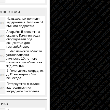
сшествия
На выходных полиция
задержала в Таллине 61
пьяного подростка
Аварийный особняк на
окраине Калининграда
оборудовали под
общежитие для
гастарбайтеров
В Челябинской области
устанавливают
личность 10-летнего
мальчика, погибшего на
ж/д станции
В Геленджике сотрудник
ДПС насмерть сбил
пешехода
Петербуржец пытался
застрелиться из
наградного пистолета
тика