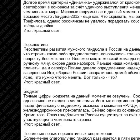
Долгое время критерий «Динамика» удерживался от красног
светофора» в основном за счёт удачного выступления женщи
чемпионатах мира. Мировые форумы нас в данный момент не
восьмое место Лондона-2012 - ещё как. Что скрывать, мы р
Трефилова, однако россиянкам не удалось порадовать собс
твёрдая двойка.
Итог: красный свет.
Перспективы
Перспективы развития мужского гандбола в России на данн
что строить какие-либо предположения, основываясь только
попросту бессмысленно. Восьмое место женской команды в
ручному мячу, скорее даже наоборот. Раньше наша команда
планеты, да и серебро Пекина давало определённую надежд
завершения Игр, сборная России возвратилась домой обыч
ясно, что нужно что-то менять. Вот только - что?
Итог: красный свет.
Бюджет
Точные цифры бюджета на данный момент не озвучены. Сою
однозначно не входит в число самых богатых спортивных ф
назад финансовую поддержку оказывала компания «РЖД», 
железнодорожников прекратилась. Сейчас один из основных
Кроме того, Союз гандболистов России существует за счёт 
участвующих в чемпионате страны.
Итог: красный свет.
Появление новых перспективных спортсменов
Более-менее благополучно гандбол развивается в пяти реги