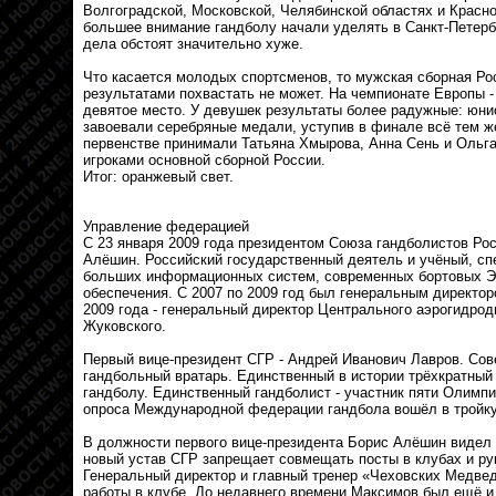
Волгоградской, Московской, Челябинской областях и Красн
большее внимание гандболу начали уделять в Санкт-Петерб
дела обстоят значительно хуже.
Что касается молодых спортсменов, то мужская сборная Р
результатами похвастать не может. На чемпионате Европы 
девятое место. У девушек результаты более радужные: юнио
завоевали серебряные медали, уступив в финале всё тем ж
первенстве принимали Татьяна Хмырова, Анна Сень и Ольг
игроками основной сборной России.
Итог: оранжевый свет.
Управление федерацией
С 23 января 2009 года президентом Союза гандболистов Ро
Алёшин. Российский государственный деятель и учёный, сп
больших информационных систем, современных бортовых Э
обеспечения. С 2007 по 2009 год был генеральным директо
2009 года - генеральный директор Центрального аэрогидрод
Жуковского.
Первый вице-президент СГР - Андрей Иванович Лавров. Сов
гандбольный вратарь. Единственный в истории трёхкратный
гандболу. Единственный гандболист - участник пяти Олимпий
опроса Международной федерации гандбола вошёл в тройку
В должности первого вице-президента Борис Алёшин виде
новый устав СГР запрещает совмещать посты в клубах и ру
Генеральный директор и главный тренер «Чеховских Медвед
работы в клубе. До недавнего времени Максимов был ещё и