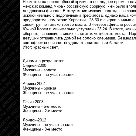
Несмотря на определённый кризис, в последнее время наст
женских команд мира - российскую сборную, - ей было впол
лондонском финале. В отсутствие мужчин надежды на заво
исключительно с подопечными Трефилова, однако наша ком
предварительном этапе Хорватии - 28:30 и сыграв вничью с 
своей группе только третье место. В четвертьфинале росси
Южной Кореи и минимально уступили - 23:24. В итоге, как 
сборные, занявшие в своих квартетах четвёртые места - Нор
девушки отправились домой не солоно хлебавши. Безмеда
светофор» оценивает неудовлетворительным баллом.
Итог: красный свет.
Динамика результатов
Сидней-2000
Мужчины - золото
Женщины - не участвовали
Афины-2004
Мужчины - бронза
Женщины - не участвовали
Пекин-2008
Мужчины - 6-е место
Женщины - 2-е место
Лондон-2012
Мужчины - не участвовали
Женщины - 8-е место