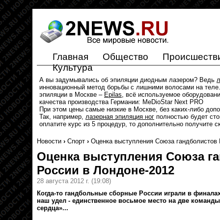
Главная
Общество
Происшеств
Культура
А вы задумывались об эпиляции диодным лазером? Ведь
л
инновационный метод борьбы с лишними волосами на теле.
эпиляции в Москве –
Epilas
, всё используемое оборудован
качества производства Германии: MeDioStar Next PRO
При этом цены самые низкие в Москве, без каких-либо доп
Так, например,
лазерная эпиляция ног
полностью будет стои
оплатите курс из 5 процедур, то дополнительно получите с
Новости
›
Спорт
›
Оценка выступления Союза гандболистов 
Оценка выступления Союза г
России в Лондоне-2012
28 августа 2012 г.
(19:08)
Когда-то гандбольные сборные России играли в финала
наш удел - единственное восьмое место на две команды
сердца»...