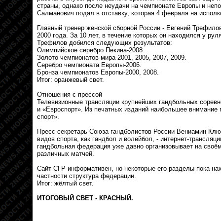
страны, однако после неудачи на чемпионате Европы и неп
Салманович подал в отставку, которая 4 февраля на испол
Главный тренер женской сборной России - Евгений Трефило
2000 года. За 10 лет, в течение которых он находился у ру
Трефилов добился следующих результатов:
Олимпийское серебро Пекина-2008.
Золото чемпионатов мира-2001, 2005, 2007, 2009.
Серебро чемпионата Европы-2006.
Бронза чемпионатов Европы-2000, 2008.
Итог: оранжевый свет.
Отношения с прессой
Телевизионные трансляции крупнейших гандбольных сорев
и «Евроспорт». Из печатных изданий наибольшее внимание 
спорт».
Пресс-секретарь Союза гандболистов России Вениамин Ключ
видов спорта, как гандбол и волейбол, - интернет-трансляц
гандбольная федерация уже давно организовывает на своём
различных матчей.
Сайт СГР информативен, но некоторые его разделы пока нах
частности структура федерации.
Итог: жёлтый свет.
ИТОГОВЫЙ СВЕТ - КРАСНЫЙ.