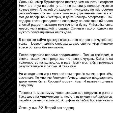
Сольный номер Бурмистрова (прежде чем нанести неотрази
Никита стянул на себя чуть ли не половину полевых игроко
хозяев поля. А гостей он, кажется, нисколько не насторожил
расслабленность вылилась только в утраченные шансы в ат
мог до перерыва и хет-трик, и даже «покер» оформлять. Так
подарок гости преподнесли сопернику на собственной поло
с какой радости выкатил мяч точно на бутсу Рябокобыленко,
левого угла штрафной площади. Синицын такого подвоха ни 
чужого полузащитника не ожидал.
В концовке тайма дважды оказывался на газоне в чужой шт
толку! Первое падение словака Еськов оценил «горчичником
вовсе оставил без внимания.
После перерыва веселье продолжилось. Только тренерам, 
смеха - защитники продолжали отчаянно чудить. Кабы не с
транжирство нападающих, игра в Перми могла бы претендов
результативной в сезоне. А так - увы.
На исходе часа игры мяч всё-таки пересёк линию ворот «Амк
засчитал. По мнению Алексея, Амисулавшили предваритель
даже может быть. Хороший момент имел Игнатьев - голевым
Нарубину.
Тренеры по максимуму использовали все подручные рычаги 
Нахушева на Анджелковича, носила вынужденный характер 
перебинтованной головой). А цифры на табло больше не изм
Опять у них 2:2. Второй раз подряд.