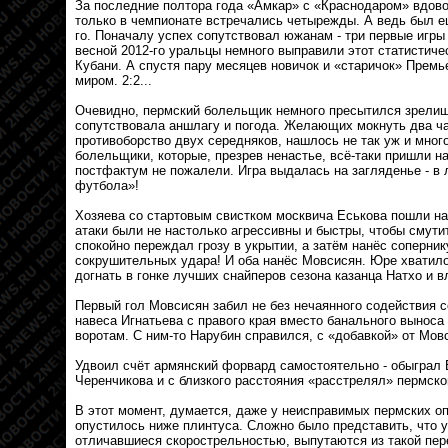
За последние полтора года «Амкар» с «Краснодаром» вдово
только в чемпионате встречались четырежды. А ведь был е
го. Поначалу успех сопутствовал южанам - три первые игры
весной 2012-го уральцы немного выправили этот статистичес
Кубани. А спустя пару месяцев новичок и «старичок» Прем
миром. 2:2...
Очевидно, пермский болельщик немного пресытился зрелищ
сопутствовала аншлагу и погода. Желающих мокнуть два ч
противоборство двух середняков, нашлось не так уж и много
болельщики, которые, презрев ненастье, всё-таки пришли н
постфактум не пожалели. Игра выдалась на загляденье - в
футбола»!
Хозяева со стартовым свистком москвича Еськова пошли на 
атаки были не настолько агрессивны и быстры, чтобы смути
спокойно переждал грозу в укрытии, а затём нанёс сопернику
сокрушительных удара! И оба нанёс Мовсисян. Юре хватило
догнать в гонке лучших снайперов сезона казанца Натхо и в
Первый гол Мовсисян забил не без нечаянного содействия с
навеса Игнатьева с правого края вместо банального выноса
воротам. С ним-то Нарубин справился, с «добавкой» от Мовс
Удвоил счёт армянский форвард самостоятельно - обыграл 
Черенчикова и с близкого расстояния «расстрелял» пермско
В этот момент, думается, даже у неисправимых пермских о
опустилось ниже плинтуса. Сложно было представить, что у
отличавшиеся скорострельностью, выпутаются из такой пер