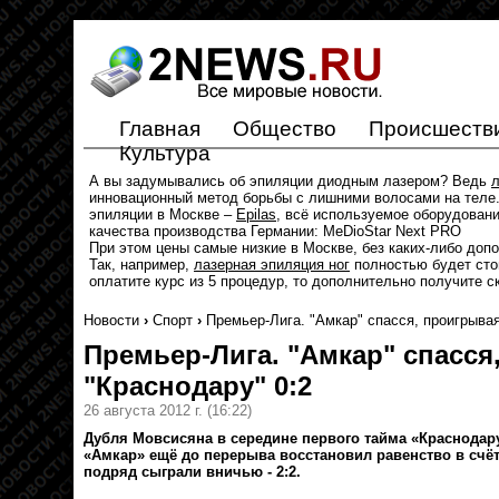
Главная
Общество
Происшеств
Культура
А вы задумывались об эпиляции диодным лазером? Ведь
л
инновационный метод борьбы с лишними волосами на теле.
эпиляции в Москве –
Epilas
, всё используемое оборудован
качества производства Германии: MeDioStar Next PRO
При этом цены самые низкие в Москве, без каких-либо доп
Так, например,
лазерная эпиляция ног
полностью будет стои
оплатите курс из 5 процедур, то дополнительно получите с
Новости
›
Спорт
›
Премьер-Лига. "Амкар" спасся, проигрывая
Премьер-Лига. "Амкар" спасся
"Краснодару" 0:2
26 августа 2012 г.
(16:22)
Дубля Мовсисяна в середине первого тайма «Краснодару
«Амкар» ещё до перерыва восстановил равенство в счёт
подряд сыграли вничью - 2:2.