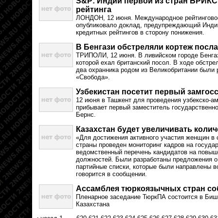
S&P: Индии первой из стран БРИКС
рейтинга
ЛОНДОН, 12 июня. Международное рейтинговое
опубликовало доклад, предупреждающий Инди
кредитных рейтингов в сторону понижения.
В Бенгази обстреляли кортеж посл
ТРИПОЛИ, 12 июня. В ливийском городе Бенгаз
которой ехал британский посол. В ходе обстре
два охранника родом из Великобритании были 
«Свобода».
Узбекистан посетит первый замгос
12 июня в Ташкент для проведения узбекско-а
прибывает первый заместитель государственн
Бернс.
Казахстан будет увеличивать коли
«Для достижения активного участия женщин в 
страны проведен мониторинг кадров на госуда
ведомственный перечень кандидатов на повыше
должностей. Были разработаны предложения о
партийные списки, которые были направлены во
говорится в сообщении.
Ассамблея тюркоязычных стран со
Пленарное заседание ТюркПА состоится в Биш
Казахстана