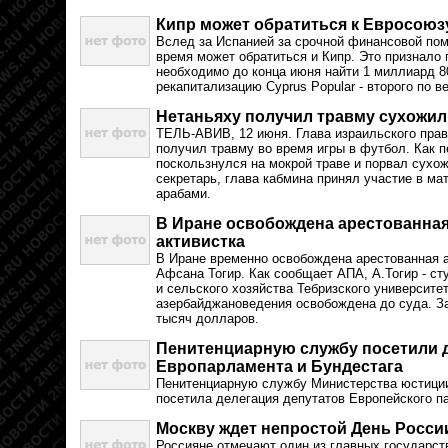
Кипр может обратиться к Евросою
Вслед за Испанией за срочной финансовой по
время может обратиться и Кипр. Это признало
необходимо до конца июня найти 1 миллиард 8
рекапитализацию Cyprus Popular - второго по в
Нетаньяху получил травму сухожили
ТЕЛЬ-АВИВ, 12 июня. Глава израильского пра
получил травму во время игры в футбол. Как 
поскользнулся на мокрой траве и порвал сухож
секретарь, глава кабмина принял участие в м
арабами.
В Иране освобождена арестованная
активистка
В Иране временно освобождена арестованная 
Афсана Тогир. Как сообщает АПА, А.Тогир - с
и сельского хозяйства Тебризского университе
азербайджановедения освобождена до суда. За
тысяч долларов.
Пенитенциарную службу посетили 
Европарламента и Бундестага
Пенитенциарную службу Министерства юстици
посетила делегация депутатов Европейского п
Москву ждет непростой День Росси
Россияне отмечают один из главных государст