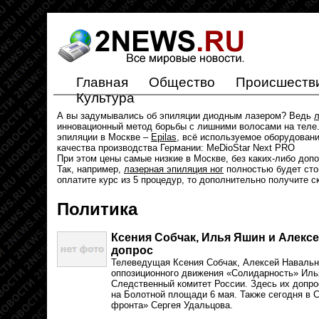
Главная
Общество
Происшеств
Культура
А вы задумывались об эпиляции диодным лазером? Ведь
л
инновационный метод борьбы с лишними волосами на теле.
эпиляции в Москве –
Epilas
, всё используемое оборудован
качества производства Германии: MeDioStar Next PRO
При этом цены самые низкие в Москве, без каких-либо доп
Так, например,
лазерная эпиляция ног
полностью будет стои
оплатите курс из 5 процедур, то дополнительно получите с
Политика
Ксения Собчак, Илья Яшин и Алекс
допрос
Телеведущая Ксения Собчак, Алексей Навальн
оппозиционного движения «Солидарность» Иль
Следственный комитет России. Здесь их допро
на Болотной площади 6 мая. Также сегодня в 
фронта» Сергея Удальцова.