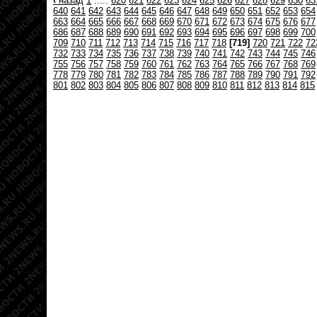
‹
назад
1
.....
620
621
622
623
624
625
626
627
628
629
630
63
640
641
642
643
644
645
646
647
648
649
650
651
652
653
654
663
664
665
666
667
668
669
670
671
672
673
674
675
676
677
686
687
688
689
690
691
692
693
694
695
696
697
698
699
700
709
710
711
712
713
714
715
716
717
718
[719]
720
721
722
72
732
733
734
735
736
737
738
739
740
741
742
743
744
745
746
755
756
757
758
759
760
761
762
763
764
765
766
767
768
769
778
779
780
781
782
783
784
785
786
787
788
789
790
791
792
801
802
803
804
805
806
807
808
809
810
811
812
813
814
815