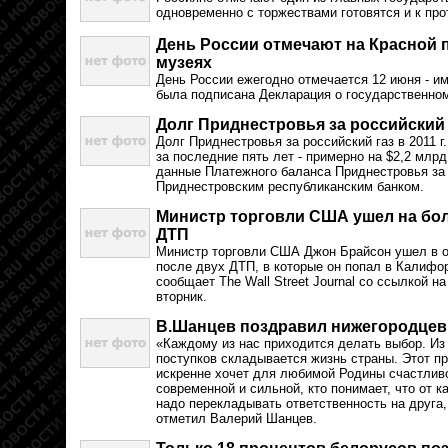
одновременно с торжествами готовятся и к пр
День России отмечают на Красной п
музеях
День России ежегодно отмечается 12 июня - им
была подписана Декларация о государственно
Долг Приднестровья за российский 
Долг Приднестровья за российский газ в 2011 г.
за последние пять лет - примерно на $2,2 млр
данные Платежного баланса Приднестровья за 
Приднестровским республиканским банком.
Министр торговли США ушел на бо
ДТП
Министр торговли США Джон Брайсон ушел в о
после двух ДТП, в которые он попал в Калифор
сообщает The Wall Street Journal со ссылкой н
вторник.
В.Шанцев поздравил нижегородцев
«Каждому из нас приходится делать выбор. Из
поступков складывается жизнь страны. Этот пр
искренне хочет для любимой Родины счастливо
современной и сильной, кто понимает, что от к
надо перекладывать ответственность на друга, 
отметил Валерий Шанцев.