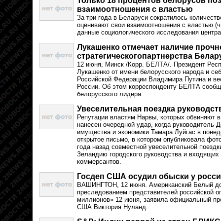
Только 18 процентов белорусов по
взаимоотношения с властью
За три года в Беларуси сократилось количеств
оценивают свои взаимоотношения с властью (ч
данные социологического исследования центр
Лукашенко отмечает наличие прочн
стратегическогопартнерства Белар
12 июня, Минск /Корр. БЕЛТА/. Президент Рес
Лукашенко от имени белорусского народа и се
Российской Федерации Владимира Путина и ве
России. Об этом корреспонденту БЕЛТА сообщ
белорусского лидера.
Увеселительная поездка руководст
Репутации властям Нарвы, которых обвиняют 
нанесен очередной удар, когда руководитель Д
имущества и экономики Тамара Луйгас в понеде
открытое письмо, в котором опубликовала фот
года назад совместной увеселительной поездк
Зеландию городского руководства и входящих 
коммерсантов.
Госдеп США осудил обыски у росс
ВАШИНГТОН, 12 июня. Американский Белый до
преследованием представителей российской о
миллионов» 12 июня, заявила официальный пр
США Виктория Нуланд.