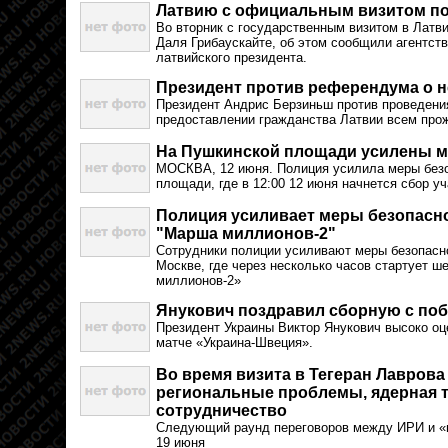
Латвию с официальным визитом по
Во вторник с государственным визитом в Латв
Даля Грибаускайте, об этом сообщили агентст
латвийского президента.
Президент против референдума о 
Президент Андрис Берзиньш против проведени
предоставлении гражданства Латвии всем про
На Пушкинской площади усилены м
МОСКВА, 12 июня. Полиция усилила меры без
площади, где в 12:00 12 июня начнется сбор 
Полиция усиливает меры безопасн
"Марша миллионов-2"
Сотрудники полиции усиливают меры безопасн
Москве, где через несколько часов стартует ш
миллионов-2»
Янукович поздравил сборную с по
Президент Украины Виктор Янукович высоко оц
матче «Украина-Швеция».
Во время визита в Тегеран Лаврова
региональные проблемы, ядерная т
сотрудничество
Следующий раунд переговоров между ИРИ и «ш
19 июня