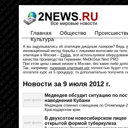
Главная
Общество
Происшеств
Культура
А вы задумывались об эпиляции диодным лазером? Ведь
л
инновационный метод борьбы с лишними волосами на теле.
эпиляции в Москве –
Epilas
, всё используемое оборудован
качества производства Германии: MeDioStar Next PRO
При этом цены самые низкие в Москве, без каких-либо доп
Так, например,
лазерная эпиляция ног
полностью будет стои
оплатите курс из 5 процедур, то дополнительно получите с
Новости за 9 июля 2012 г.
Медведев обсудит ситуацию по пос
наводнения Кубани
Медведев отменил совещание по Олимпиаде-20
Краснодарском крае.
В двухсотом новосибирском лицее 
открытой формой туберкулеза