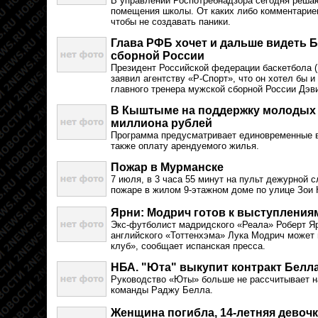
В управлении Роспотребнадзора сегодня реша
помещения школы. От каких либо комментариев
чтобы не создавать паники.
Глава РФБ хочет и дальше видеть 
сборной России
Президент Российской федерации баскетбола 
заявил агентству «Р-Спорт», что он хотел бы 
главного тренера мужской сборной России Дэв
В Кыштыме на поддержку молодых 
миллиона рублей
Программа предусматривает единовременные в
также оплату арендуемого жилья.
Пожар в Мурманске
7 июля, в 3 часа 55 минут на пульт дежурной 
пожаре в жилом 9-этажном доме по улице Зои
Ярни: Модрич готов к выступлениям
Экс-футболист мадридского «Реала» Роберт Яр
английского «Тоттенхэма» Лука Модрич может 
клуб», сообщает испанская пресса.
НБА. "Юта" выкупит контракт Белл
Руководство «Юты» больше не рассчитывает н
команды Раджу Белла.
Женщина погибла, 14-летняя девочк