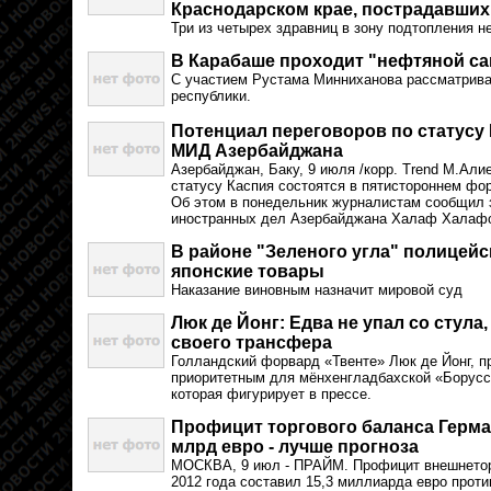
Краснодарском крае, пострадавших 
Три из четырех здравниц в зону подтопления н
В Карабаше проходит "нефтяной с
С участием Рустама Минниханова рассматрива
республики.
Потенциал переговоров по статусу 
МИД Азербайджана
Азербайджан, Баку, 9 июля /корр. Trend М.Ал
статусу Каспия состоятся в пятистороннем фо
Об этом в понедельник журналистам сообщил 
иностранных дел Азербайджана Халаф Халаф
В районе "Зеленого угла" полицей
японские товары
Наказание виновным назначит мировой суд
Люк де Йонг: Едва не упал со стула,
своего трансфера
Голландский форвард «Твенте» Люк де Йонг, п
приоритетным для мёнхенгладбахской «Борусс
которая фигурирует в прессе.
Профицит торгового баланса Герман
млрд евро - лучше прогноза
МОСКВА, 9 июл - ПРАЙМ. Профицит внешнетор
2012 года составил 15,3 миллиарда евро прот