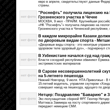
евро в апреле, свидетельствуют данные Федер
страны.
"Роснефть" получила лицензию на 
Грозненского участка в Чечне
МОСКВА, 9 июл - ПРАЙМ. Крупнейшая российс
«НК "Роснефть"» получила лицензию на геолог
Грозненского участка в Чеченской республике,
В каждом микрорайне Казани долж
по дворовым видам спорта - Метши
«Дворовые виды спорта - это нехитрые упражн
здоровом теле здоровый дух», - подчеркнул с
В Узбекистане начался суд над гра
Власти соседней республики обвиняют Ермека
экстремистских материалов
В Сарове несовершеннолетний ску
на 5-летнего пешехода
Нижний Новгород. 9 июля. НТА-Приволжье - В 
15-летний водитель, управляя скутером «Хонда
совершил наезд на пешехода, идущего по двор
Нетцер: Поздравляю "Баварию" и 
Экс-полузащитник сборной ФРГ Гюнтер Нетцер 
Маттиаса Заммера на посту спортивного дирек
передают немецкие СМИ.