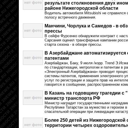
результате столкновения двух ино
районе Нижегородской области
Водитель автомобиля Mitsubishi не справился 
полосу встречного движения.
Манчини, Чорлука и Самедов - в о
прессы
В сейфе Фурсенко обнаружили контракт с наст
Сарсания оценил трансферные кампании россий
старта сезона - в обзоре прессы.
В Азербайджане автоматизируется 
патентами
Азербайджан, Баку, 9 июля /корр. Trend Э.Исм
по стандартизации, метрологии и патентам в р
«Электронный Азербайджана» проводит процес
системы патентов, применения электронного у
услуг по регистрации и защите прав на интелл
говорится в сообщении, распространенном ком
В Казань на годовщину трагедии с 
министр транспорта РФ
Министр наградит государственными наградам
Республике Татарстан за мужество и героизм в
спасательной операции при ликвидации катас
Более 250 детей из Нижегородской 
территории четырех оздоровительн