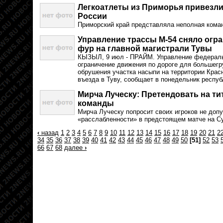
Легкоатлеты из Приморья привезли
России
Приморский край представляла неполная коман
Управление трассы М-54 сняло огр
фур на главной магистрали Тувы
КЫЗЫЛ, 9 июл - ПРАЙМ. Управление федераль
ограничение движения по дороге для большегру
обрушения участка насыпи на территории Красн
въезда в Туву, сообщает в понедельник респуб
Мирча Луческу: Претендовать на ти
команды
Мирча Луческу попросит своих игроков не доп
«расслабленности» в предстоящем матче на Су
‹
назад
1
2
3
4
5
6
7
8
9
10
11
12
13
14
15
16
17
18
19
20
21
2
34
35
36
37
38
39
40
41
42
43
44
45
46
47
48
49
50
[51]
52
53
66
67
68
далее
›