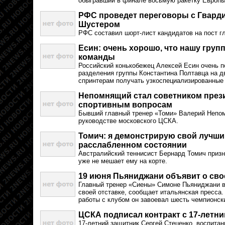
обыгравший в финале восьмую ракетку Европы
РФС проведет переговоры с Гварди
Шустером
РФС составил шорт-лист кандидатов на пост гл
Есин: очень хорошо, что нашу груп
команды
Российский конькобежец Алексей Есин очень п
разделения группы Константина Полтавца на д
спринтерам получать узкоспециализированные 
Непомнящий стал советником през
спортивным вопросам
Бывший главный тренер «Томи» Валерий Непо
руководстве московского ЦСКА.
Томич: я демонстрирую свой лучши
расслабленном состоянии
Австралийский теннисист Бернард Томич призн
уже не мешает ему на корте.
19 июня Пьяниджани объявит о сво
Главный тренер «Сиены» Симоне Пьяниджани во
своей отставке, сообщает итальянская пресса.
работы с клубом он завоевал шесть чемпионск
ЦСКА подписал контракт с 17-летн
17-летний защитник Сергей Стеценко, воспита