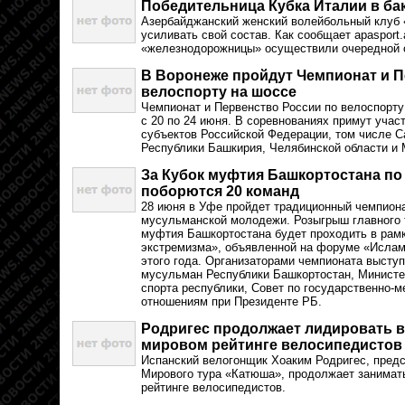
Победительница Кубка Италии в ба
Азербайджанский женский волейбольный клуб
усиливать свой состав. Как сообщает apasport
«железнодорожницы» осуществили очередной 
В Воронеже пройдут Чемпионат и П
велоспорту на шоссе
Чемпионат и Первенство России по велоспорту
с 20 по 24 июня. В соревнованиях примут учас
субъектов Российской Федерации, том числе С
Республики Башкирия, Челябинской области и 
За Кубок муфтия Башкортостана по
поборются 20 команд
28 июня в Уфе пройдет традиционный чемпион
мусульманской молодежи. Розыгрыш главного 
муфтия Башкортостана будет проходить в рам
экстремизма», объявленной на форуме «Исла
этого года. Организаторами чемпионата высту
мусульман Республики Башкортостан, Министе
спорта республики, Совет по государственно
отношениям при Президенте РБ.
Родригес продолжает лидировать 
мировом рейтинге велосипедистов
Испанский велогонщик Хоаким Родригес, пре
Мирового тура «Катюша», продолжает занимат
рейтинге велосипедистов.