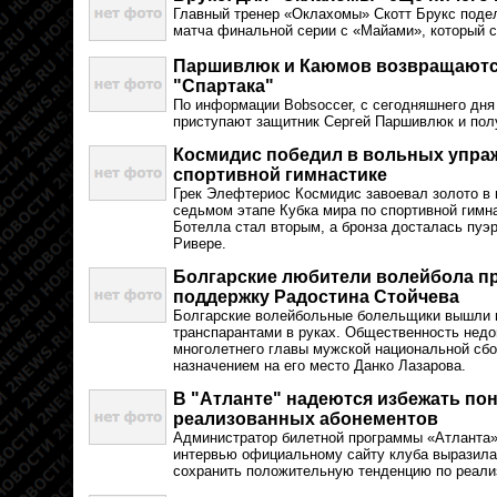
Главный тренер «Оклахомы» Скотт Брукс поде
матча финальной серии с «Майами», который с
Паршивлюк и Каюмов возвращаютс
"Спартака"
По информации Bobsoccer, с сегодняшнего дня
приступают защитник Сергей Паршивлюк и по
Космидис победил в вольных упраж
спортивной гимнастике
Грек Элефтериос Космидис завоевал золото в
седьмом этапе Кубка мира по спортивной гимн
Ботелла стал вторым, а бронза досталась пу
Ривере.
Болгарские любители волейбола пр
поддержку Радостина Стойчева
Болгарские волейбольные болельщики вышли 
транспарантами в руках. Общественность нед
многолетнего главы мужской национальной сбо
назначением на его место Данко Лазарова.
В "Атланте" надеются избежать по
реализованных абонементов
Администратор билетной программы «Атланта»
интервью официальному сайту клуба выразила 
сохранить положительную тенденцию по реали