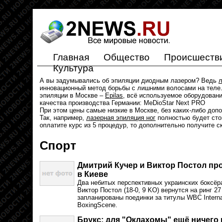
Главная
Общество
Происшеств
Культура
А вы задумывались об эпиляции диодным лазером? Ведь
л
инновационный метод борьбы с лишними волосами на теле.
эпиляции в Москве –
Epilas
, всё используемое оборудован
качества производства Германии: MeDioStar Next PRO
При этом цены самые низкие в Москве, без каких-либо доп
Так, например,
лазерная эпиляция ног
полностью будет стои
оплатите курс из 5 процедур, то дополнительно получите с
Спорт
Дмитрий Кучер и Виктор Постол пр
в Киеве
Два небитых перспективных украинских боксёра
Виктор Постол (18-0, 9 KO) вернутся на ринг 2
запланированы поединки за титулы WBC Internat
BoxingScene.
Брукс: для "Оклахомы" ещё ничего 