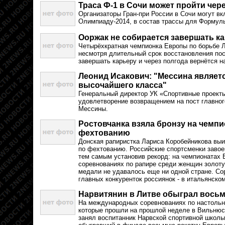
Траса Ф-1 в Сочи может пройти чер
Организаторы Гран-при России в Сочи могут вк
Олимпиаду-2014, в состав трассы для Формулы
Ооржак не собирается завершать к
Четырёхкратная чемпионка Европы по борьбе Л
несмотря длительный срок восстановления пос
завершать карьеру и через полгода вернётся на
Леонид Исакович: "Мессина являет
высочайшего класса"
Генеральный директор УК «Спортивные проект
удовлетворение возвращением на пост главно
Мессины.
Ростовчанка взяла бронзу на чемп
фехтованию
Донская рапиристка Лариса Коробейникова вы
по фехтованию. Российские спортсменки завое
тем самым установив рекорд: на чемпионатах 
соревнованиях по рапире среди женщин золот
медали не удавалось еще ни одной стране. Со
главных конкуренток россиянок - в итальянско
Нарвитянин в Литве обыграл вось
На международных соревнованиях по настольн
которые прошли на прошлой неделе в Вильнюсе
занял воспитанник Нарвской спортивной школ