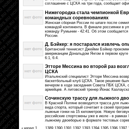
соглашение с ЦСКА на три года, сообщает оф
Нижегородка стала чемпионкой Ев
командных соревнованиях
Женская сборная России по шпаге после семи
командой континента. В финале россиянки в у
команду Румынии - 42:41. Об этом сообщается
России.
Д. Бэйкер: я постарался извлечь оп
Британский теннисист Джейми Бэйкер прокомм
американцем Дональдом Янгом в первом круге 
6:1, 6:4.
Этторе Мессина во второй раз воз
ЦСКА
Итальянский специалист Этторе Мессина возв
баскетбольный клуб ЦСКА. Такое решение было
вечером в ходе заседания Совета ПБК ЦСКА, 
армейцев. А литовский тренер Йонас Казлауска
Сочинскую трассу для лыжного дв
В Красной Поляне возводится трасса для лыжн
вида спорта, который сочетает в своей програ
лыжные гонки на 15 километров. Новую бегов
российские спортсмены уже в июле - в рамках 
лыжному двоеборью в формате тестовых соре
‹
назад
1
.....
1389
1390
1391
1392
1393
1394
1395
1396
1397