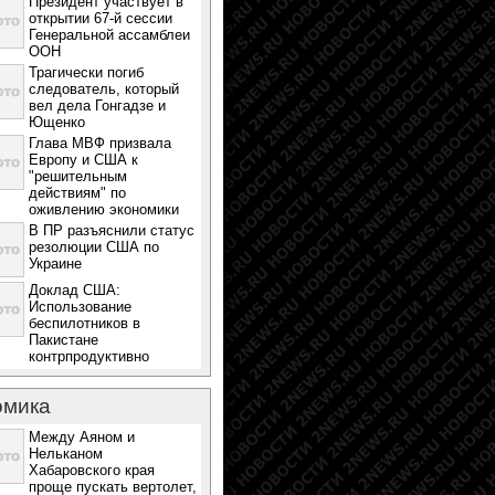
Президент участвует в
открытии 67-й сессии
Генеральной ассамблеи
ООН
Трагически погиб
следователь, который
вел дела Гонгадзе и
Ющенко
Глава МВФ призвала
Европу и США к
"решительным
действиям" по
оживлению экономики
В ПР разъяснили статус
резолюции США по
Украине
Доклад США:
Использование
беспилотников в
Пакистане
контрпродуктивно
омика
Между Аяном и
Нельканом
Хабаровского края
проще пускать вертолет,