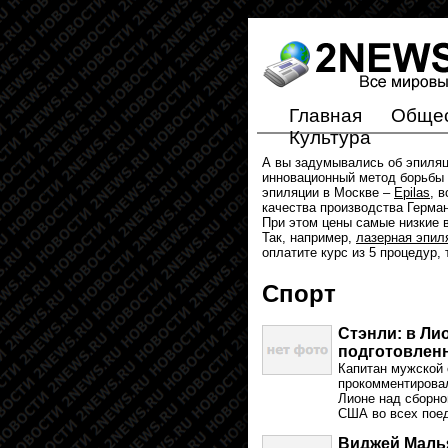
Главная
Обще
Культура
А вы задумывались об эпиля
инновационный метод борьбы 
эпиляции в Москве –
Epilas
, 
качества производства Герма
При этом цены самые низкие в
Так, например,
лазерная эпил
оплатите курс из 5 процедур,
Спорт
Стэнли: в Ли
подготовлен
Капитан мужской
прокомментировал
Лионе над сборно
США во всех поед
Виджей Малья