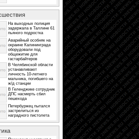
сшествия
На выходных полиция
задержала в Таллине 61
пьяного подростка
Аварийный особняк на
окраине Калининграда
оборудовали под
общежитие для
гастарбайтеров
В Челябинской области
устанавливают
личность 10-летнего
мальчика, погибшего на
ж/д станции
В Геленджике сотрудник
ДПС насмерть сбил
пешехода
Петербуржец пытался
застрелиться из
наградного пистолета
тика