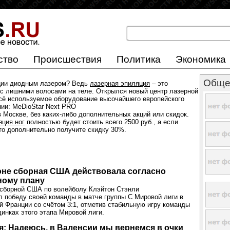
ство
Происшествия
Политика
Экономика
Обще
ции диодным лазером? Ведь
лазерная эпиляция
– это
с лишними волосами на теле. Открылся новый центр лазерной
всё используемое оборудование высочайшего европейского
нии: MeDioStar Next PRO
 Москве, без каких-либо дополнительных акций или скидок.
яция ног
полностью будет стоить всего 2500 руб., а если
 то дополнительно получите скидку 30%.
оне сборная США действовала согласно
ному плану
 сборной США по волейболу Клэйтон Стэнли
 победу своей команды в матче группы С Мировой лиги в
й Франции со счётом 3:1, отметив стабильную игру команды
инках этого этапа Мировой лиги.
: Надеюсь, в Валенсии мы вернемся в очки