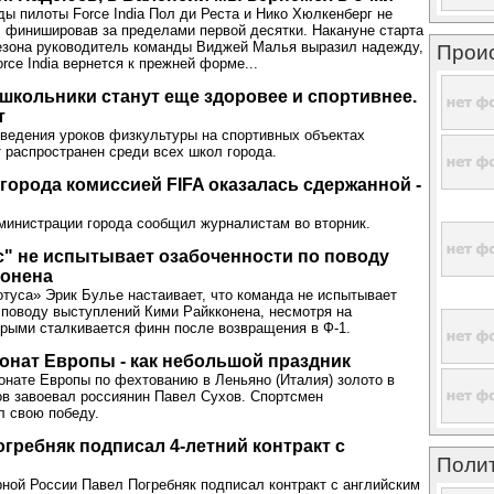
ды пилоты Force India Пол ди Реста и Нико Хюлкенберг не
, финишировав за пределами первой десятки. Накануне старта
езона руководитель команды Виджей Малья выразил надежду,
Прои
rce India вернется к прежней форме...
школьники станут еще здоровее и спортивнее.
т
ведения уроков физкультуры на спортивных объектах
 распространен среди всех школ города.
города комиссией FIFA оказалась сдержанной -
министрации города сообщил журналистам во вторник.
с" не испытывает озабоченности по поводу
онена
туса» Эрик Булье настаивает, что команда не испытывает
 поводу выступлений Кими Райкконена, несмотря на
орыми сталкивается финн после возвращения в Ф-1.
онат Европы - как небольшой праздник
онате Европы по фехтованию в Леньяно (Италия) золото в
в завоевал россиянин Павел Сухов. Спортсмен
л свою победу.
огребняк подписал 4-летний контракт с
Поли
ой России Павел Погребняк подписал контракт с английским