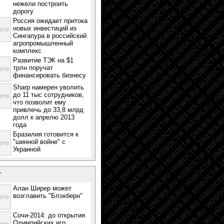
нежели построить
дорогу
Россия ожидает притока
новых инвестиций из
Сингапура в российский
агропромышленный
комплекс
Развитие ТЭК на $1
трлн поручат
финансировать бизнесу
Sharp намерен уволить
до 11 тыс сотрудников,
что позволит ему
привлечь до 33,8 млрд
долл к апрелю 2013
года
Бразилия готовится к
"шинной войне" с
Украиной
т
Алан Ширер может
возглавить "Блэкберн"
Сочи-2014: до открытия
Олимпийских игр