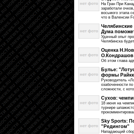
На Гран При Кана
заработали очков
восьмого этапа с
что в Валенсии Fo
Челябинские 
Дума поможе
Удачный опыт про
Челябинска будет
Оценка Н.Нов
О.Кондрашов
Об этом глава ад
Булье: "Лоту
формы Райкк
Руководитель «Ло
озабоченности по
сложности, с кот
Сухов: чемпи
18 июня на чемпи
турнире шпажисто
прокомментирова
Sky Sports: П
"Редингом"
Нападающий сборн