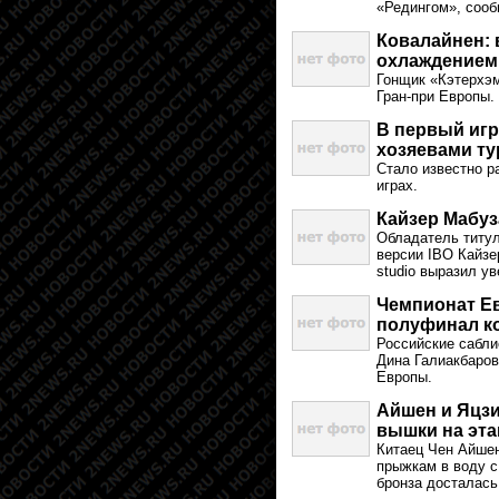
«Редингом», сооб
Ковалайнен: 
охлаждением
Гонщик «Кэтерхэм
Гран-при Европы.
В первый игр
хозяевами т
Стало известно р
играх.
Кайзер Мабуз
Обладатель титул
версии IBO Кайзе
studio выразил у
Чемпионат Е
полуфинал к
Российские сабли
Дина Галиакбаров
Европы.
Айшен и Яцз
вышки на эта
Китаец Чен Айшен
прыжкам в воду с
бронза досталась