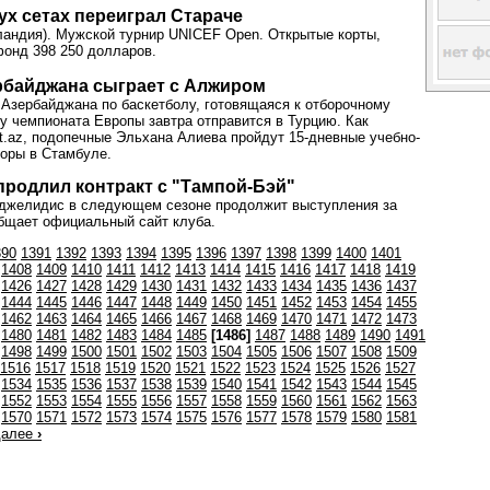
ух сетах переиграл Стараче
ландия). Мужской турнир UNICEF Open. Открытые корты,
фонд 398 250 долларов.
рбайджана сыграет с Алжиром
Азербайджана по баскетболу, готовящаяся к отборочному
у чемпионата Европы завтра отправится в Турцию. Как
t.az, подопечные Эльхана Алиева пройдут 15-дневные учебно-
оры в Стамбуле.
родлил контракт с "Тампой-Бэй"
джелидис в следующем сезоне продолжит выступления за
бщает официальный сайт клуба.
390
1391
1392
1393
1394
1395
1396
1397
1398
1399
1400
1401
1408
1409
1410
1411
1412
1413
1414
1415
1416
1417
1418
1419
1426
1427
1428
1429
1430
1431
1432
1433
1434
1435
1436
1437
1444
1445
1446
1447
1448
1449
1450
1451
1452
1453
1454
1455
1462
1463
1464
1465
1466
1467
1468
1469
1470
1471
1472
1473
1480
1481
1482
1483
1484
1485
[1486]
1487
1488
1489
1490
1491
1498
1499
1500
1501
1502
1503
1504
1505
1506
1507
1508
1509
1516
1517
1518
1519
1520
1521
1522
1523
1524
1525
1526
1527
1534
1535
1536
1537
1538
1539
1540
1541
1542
1543
1544
1545
1552
1553
1554
1555
1556
1557
1558
1559
1560
1561
1562
1563
1570
1571
1572
1573
1574
1575
1576
1577
1578
1579
1580
1581
далее
›