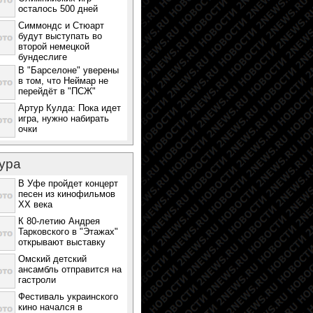
осталось 500 дней
Симмондс и Стюарт
будут выступать во
второй немецкой
бундеслиге
В "Барселоне" уверены
в том, что Неймар не
перейдёт в "ПСЖ"
Артур Кулда: Пока идет
игра, нужно набирать
очки
ура
В Уфе пройдет концерт
песен из кинофильмов
ХХ века
К 80-летию Андрея
Тарковского в "Этажах"
открывают выставку
Омский детский
ансамбль отправится на
гастроли
Фестиваль украинского
кино начался в