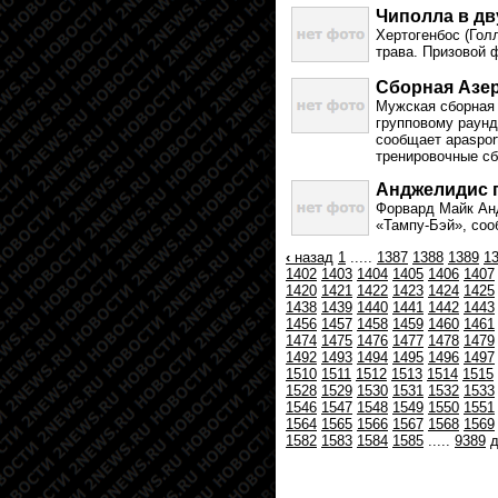
Чиполла в дв
Хертогенбос (Гол
трава. Призовой 
Сборная Азе
Мужская сборная 
групповому раунд
сообщает apaspor
тренировочные сб
Анджелидис п
Форвард Майк Ан
«Тампу-Бэй», соо
‹
назад
1
.....
1387
1388
1389
1
1402
1403
1404
1405
1406
1407
1420
1421
1422
1423
1424
1425
1438
1439
1440
1441
1442
1443
1456
1457
1458
1459
1460
1461
1474
1475
1476
1477
1478
1479
1492
1493
1494
1495
1496
1497
1510
1511
1512
1513
1514
1515
1528
1529
1530
1531
1532
1533
1546
1547
1548
1549
1550
1551
1564
1565
1566
1567
1568
1569
1582
1583
1584
1585
.....
9389