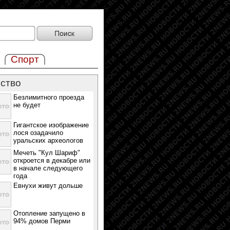
Спорт
ство
Безлимитного проезда
не будет
Гигантское изображение
лося озадачило
уральских археологов
Мечеть "Кул Шариф"
откроется в декабре или
в начале следующего
года
Евнухи живут дольше
Отопление запущено в
94% домов Перми