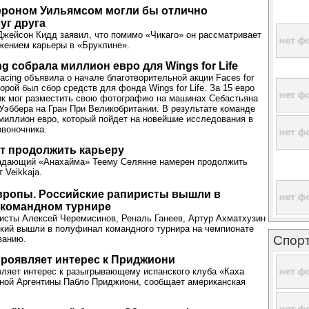
ероном Уильямсом могли бы отлично
уг друга
жейсон Кидд заявил, что помимо «Чикаго» он рассматривает
жением карьеры в «Бруклине».
ng собрала миллион евро для Wings for Life
acing объявила о начале благотворительной акции Faces for
торой был сбор средств для фонда Wings for Life. За 15 евро
к мог разместить свою фотографию на машинах Себастьяна
Уэббера на Гран При Великобритании. В результате команде
миллион евро, который пойдет на новейшие исследования в
звоночника.
т продолжить карьеру
адающий «Анахайма» Теему Селянне намерен продолжить
 Veikkaja.
вропы. Российские рапиристы вышли в
 командном турнире
исты Алексей Черемисинов, Реналь Ганеев, Артур Ахматхузин
кий вышли в полуфинал командного турнира на чемпионате
Спор
ванию.
роявляет интерес к Приджиони
ляет интерес к разыгрывающему испанского клуба «Каха
ной Аргентины Пабло Приджиони, сообщает американская