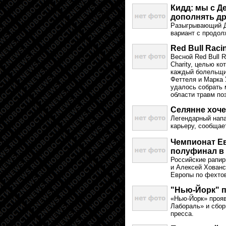
Кидд: мы с Д
дополнять др
Разыгрывающий Д
вариант с продол
Red Bull Raci
Весной Red Bull R
Charity, целью ко
каждый болельщи
Феттеля и Марка 
удалось собрать 
области травм по
Селянне хоче
Легендарный нап
карьеру, сообщает
Чемпионат Е
полуфинал в
Российские рапир
и Алексей Хованс
Европы по фехто
"Нью-Йорк" п
«Нью-Йорк» прояв
Лабораль» и сбор
пресса.