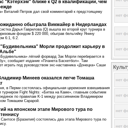
ас "Кэтерхэм" ближе к Q2 в квалификации, чем
режде
а» Виталий Петров дал свой комментарий к предстоящему
еожиданно обыграла Викмайер в Нидерландах
систка Дарья Гаврилова (Q) вышла во второй круг турнира в
призовым фондом $ 220 000, обыграв бельгийку Янину
м 6:1, 6:2.
"Будивельника" Морли продолжит карьеру в
"Альбе"
«Будивельника» лёгкий форвард Зак Морли перебирается в
у», сообщает издание «Планета Баскетбол». Там
ет играть под руководством экс-наставника «Донецка» Саши
Культ
: Владимир Минеев оказался легче Томаша
кг
юня, в Перми состоялась официальная церемония взвешивания
 турниром Fight Nights: «Битва на Каме», главным событием
поединок по правилам K-1 между россиянином Владимиром
ком Томашем Сарарой.
тий на японском этапе Мирового тура по
 теннису
и Сантосе (Бразилия) состоялись два этапа Мирового тура по
ису.