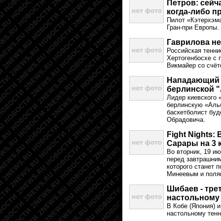
Петров: сейч
когда-либо п
Пилот «Кэтерхэм
Гран-при Европы.
Гаврилова н
Российская тенни
Хертогенбосхе с 
Викмайер со счёто
Нападающий 
берлинской 
Лидер киевского 
берлинскую «Альб
баскетболист буд
Обрадовича.
Fight Nights
Сарары на 3 
Во вторник, 19 и
перед завтрашним
которого станет 
Минеевым и поля
Шибаев - тре
настольному
В Кобе (Япония) 
настольному тенн