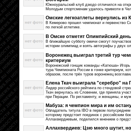
Южноуральский клуб дзюдо отличился на откр
Молодым спортсменам удалось привезти в Чел
Омские легкоатлеты вернулись из 
В Кемерово прошел чемпионат и первенство Си
по легкой атлетике.
В Омске отметят Олимпийский день
В ближайшую субботу омичи смогут поучаствов
истории олимпиад и взять автографы у двух о
Воронежец выиграл третий тур чем
критериум
Воронежский гонщик команды «Катюша» Игорь 
тура Чемпионата России в гонке критериум, ко
образом, после трёх туров воронежец возглави
Елена Ткач выиграла "серебро" на 
Лидер российского рейтинга по стендовой стр
Ткач вернулась из Словении, где приняла учас
при Перации. По регламенту, и женщины, и му
Мабуза: я чемпион мира и им остан
Обладатель титула IBO в первом полусреднем
которому предстоит поединок с российским бо
Аллахвердиевым, поделился мнением о предс
Аллахвердиев: Цзю много шутит, н