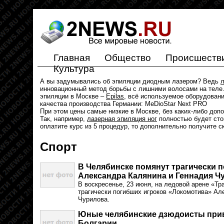
Главная
Общество
Происшеств
Культура
А вы задумывались об эпиляции диодным лазером? Ведь
л
инновационный метод борьбы с лишними волосами на теле.
эпиляции в Москве –
Epilas
, всё используемое оборудован
качества производства Германии: MeDioStar Next PRO
При этом цены самые низкие в Москве, без каких-либо доп
Так, например,
лазерная эпиляция ног
полностью будет стои
оплатите курс из 5 процедур, то дополнительно получите с
Спорт
В Челябинске помянут трагически 
Александра Калянина и Геннадия Ч
В воскресенье, 23 июня, на ледовой арене «Тр
трагически погибших игроков «Локомотива» Ал
Чурилова.
Юные челябинские дзюдоисты прив
Болгарии