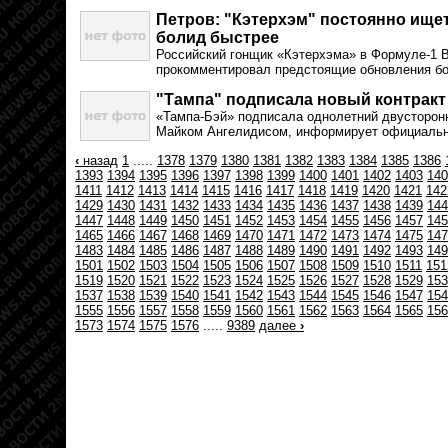
Петров: "Кэтерхэм" постоянно ище
болид быстрее
Российский гонщик «Кэтерхэма» в Формуле-1 
прокомментировал предстоящие обновления б
"Тампа" подписала новый контракт
«Тампа-Бэй» подписала однолетний двусторон
Майком Ангелидисом, информирует официальн
‹
назад
1
.....
1378
1379
1380
1381
1382
1383
1384
1385
1386
1393
1394
1395
1396
1397
1398
1399
1400
1401
1402
1403
140
1411
1412
1413
1414
1415
1416
1417
1418
1419
1420
1421
142
1429
1430
1431
1432
1433
1434
1435
1436
1437
1438
1439
144
1447
1448
1449
1450
1451
1452
1453
1454
1455
1456
1457
145
1465
1466
1467
1468
1469
1470
1471
1472
1473
1474
1475
147
1483
1484
1485
1486
1487
1488
1489
1490
1491
1492
1493
149
1501
1502
1503
1504
1505
1506
1507
1508
1509
1510
1511
151
1519
1520
1521
1522
1523
1524
1525
1526
1527
1528
1529
153
1537
1538
1539
1540
1541
1542
1543
1544
1545
1546
1547
154
1555
1556
1557
1558
1559
1560
1561
1562
1563
1564
1565
156
1573
1574
1575
1576
.....
9389
далее
›