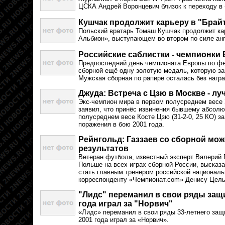
ЦСКА Андрей Воронцевич близок к переходу в
Кушчак продолжит карьеру в "Брай
Польский вратарь Томаш Кушчак продолжит ка
Альбион», выступающем во втором по силе ан
Российские саблистки - чемпионки
Предпоследний день чемпионата Европы по фе
сборной ещё одну золотую медаль, которую за
Мужская сборная по рапире осталась без награ
Джуда: Встреча с Цзю в Москве - л
Экс-чемпион мира в первом полусреднем весе З
заявил, что принёс извинения бывшему абсол
полусреднем весе Косте Цзю (31-2-0, 25 КО) з
поражения в бою 2001 года.
Рейнгольд: Газзаев со сборной мо
результатов
Ветеран футбола, известный эксперт Валерий 
Польше на всех играх сборной России, высказа
стать главным тренером российской национал
корреспонденту «Чемпионат.com» Денису Цел
"Лидс" переманил в свои ряды защи
года играл за "Норвич"
«Лидс» переманил в свои ряды 33-летнего защ
2001 года играл за «Норвич».