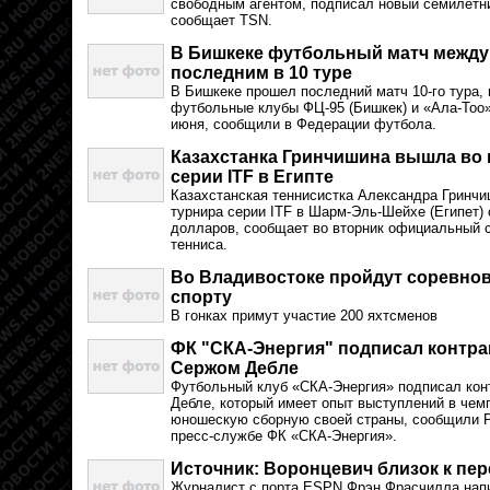
свободным агентом, подписал новый семилетни
сообщает TSN.
В Бишкеке футбольный матч между 
последним в 10 туре
В Бишкеке прошел последний матч 10-го тура, 
футбольные клубы ФЦ-95 (Бишкек) и «Ала-Тоо» 
июня, сообщили в Федерации футбола.
Казахстанка Гринчишина вышла во 
серии ITF в Египте
Казахстанская теннисистка Александра Гринчи
турнира серии ITF в Шарм-Эль-Шейхе (Египет)
долларов, сообщает во вторник официальный 
тенниса.
Во Владивостоке пройдут соревно
спорту
В гонках примут участие 200 яхтсменов
ФК "СКА-Энергия" подписал контра
Сержом Дебле
Футбольный клуб «СКА-Энергия» подписал кон
Дебле, который имеет опыт выступлений в чем
юношескую сборную своей страны, сообщили 
пресс-службе ФК «СКА-Энергия».
Источник: Воронцевич близок к пер
Журналист с порта ESPN Фрэн Фрасчилла напис