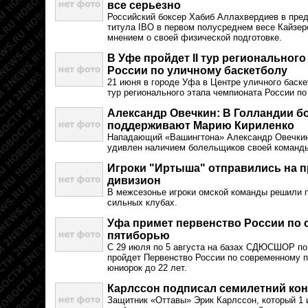
все серьезно
Российский боксер Хабиб Аллахвердиев в пре
титула IBO в первом полусреднем весе Кайзе
мнением о своей физической подготовке.
В Уфе пройдет II тур регионального
России по уличному баскетболу
21 июня в городе Уфа в Центре уличного баске
тур регионального этапа чемпионата России по
Александр Овечкин: В Голландии б
поддерживают Марию Кириленко
Нападающий «Вашингтона» Александр Овечкин 
удивлен наличием болельщиков своей команды
Игроки "Иртыша" отправились на 
дивизион
В межсезонье игроки омской команды решили п
сильных клубах.
Уфа примет первенство России по
пятиборью
С 29 июля по 5 августа на базах СДЮСШОР п
пройдет Первенство России по современному 
юниорок до 22 лет.
Карлссон подписал семилетний кон
Защитник «Оттавы» Эрик Карлссон, который 1 