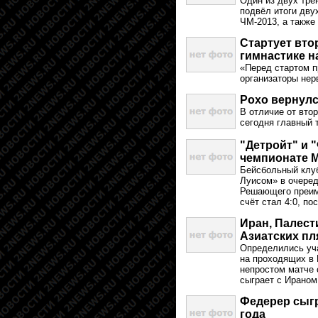
Один из двух тре
подвёл итоги дву
ЧМ-2013, а также
Стартует вто
гимнастике н
«Перед стартом п
организаторы нер
Рохо вернулс
В отличие от вто
сегодня главный 
"Детройт" и 
чемпионате 
Бейсбольный клуб
Луисом» в очеред
Решающего преиму
счёт стал 4:0, п
Иран, Палест
Азиатских пл
Определились уч
на проходящих в 
непростом матче 
сыграет с Ираном
Федерер сыгр
года