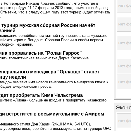
 в Роттердаме Рихард Крайчек сообщил, что участие в
оторые пройдут 11-17 февраля 2013 года, примет швейцарец
Отметим, что в следующем году этот турнир будет отмечать
.
турнир мужская сборная России начнёт
манией
асписание волейбольных матчей группового этапа мужского
ийских играх в Лондоне. Сборная России в своём первом
 сборной Германии.
ина прорвалась на "Ролан Гаррос"
ять тольяттинская теннисистка Дарья Касаткина.
енерального менеджера "Орландо" станет
онцу недели
андо» объявит имя нового генерального менеджера клуба к
общает американская пресса.
удет приобретать Кима Чельстрема
итник «Лиона» больше не входит в приоритеты казанского
Экон
ди встретится в восьмиугольнике с Амиром
мешанного стиля Дэн Харди (24-10 MMA, 5-4 UFC),
лусреднем весе, вернётся в восьмиугольник на турнире UFC