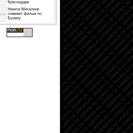
Краснодаре
Никита Михалков
снимает фильм по
Бунину