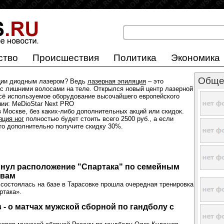
ство
Происшествия
Политика
Экономика
Обще
ции диодным лазером? Ведь
лазерная эпиляция
– это
с лишними волосами на теле. Открылся новый центр лазерной
всё используемое оборудование высочайшего европейского
нии: MeDioStar Next PRO
 Москве, без каких-либо дополнительных акций или скидок.
яция ног
полностью будет стоить всего 2500 руб., а если
 то дополнительно получите скидку 30%.
инул расположение "Спартака" по семейным
твам
 состоялась на базе в Тарасовке прошла очередная тренировка
ртака».
 - о матчах мужской сборной по гандболу с