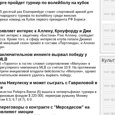
рге пройдет турнир по волейболу на кубок
десятый раз Екатеринбург станет спортивной ареной для
народного турнира по волейболу среди женских
рных команд на Кубок первого президента РФ Бориса
оявляет интерес к Аллену, Кроуфорду и Джи
яет интерес к защитнику «Бостона» Рэю Аллену, сообщает
сса. Кроме того, в сферу интересов клуба попали Джамал
й минувший сезон провёл в составе «Портленда», и Алонзо
да».
заключительном иннинге вырвал победу у
 MLB
Культ
 «Торонто» в гостях сломил сопротивление «Милуоки» в
регулярного чемпионата MLB со счётом 10:9. На протяжении
тречи инициативой владели бейсболисты «Милуоки», однако
ючительном иннинге удалось вырвать победу.
ла Никулеску и может сыграть с Гавриловой в
хе
исистка Роберта Винчи (6) вышла в четвертьфинал турнира в
призовым фондом $ 220 000, переиграв румынку Монику
м 6:3, 6:7 (4:7), 6:0.
переговоры о контракте с "Мерседесом" на
повлияют эмоции