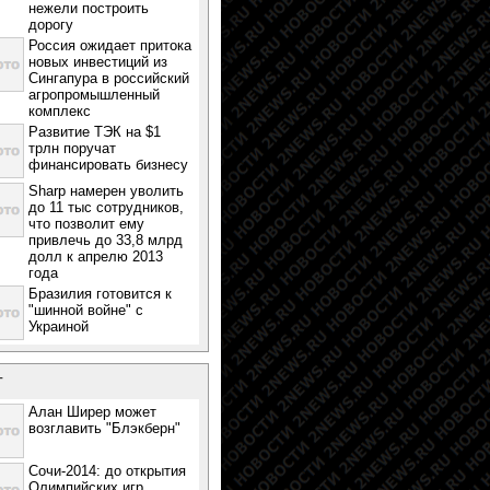
нежели построить
дорогу
Россия ожидает притока
новых инвестиций из
Сингапура в российский
агропромышленный
комплекс
Развитие ТЭК на $1
трлн поручат
финансировать бизнесу
Sharp намерен уволить
до 11 тыс сотрудников,
что позволит ему
привлечь до 33,8 млрд
долл к апрелю 2013
года
Бразилия готовится к
"шинной войне" с
Украиной
т
Алан Ширер может
возглавить "Блэкберн"
Сочи-2014: до открытия
Олимпийских игр