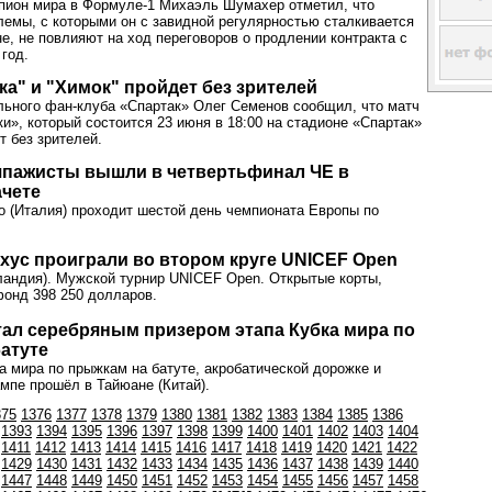
пион мира в Формуле-1 Михаэль Шумахер отметил, что
лемы, с которыми он с завидной регулярностью сталкивается
е, не повлияют на ход переговоров о продлении контракта с
 год.
ка" и "Химок" пройдет без зрителей
ьного фан-клуба «Спартак» Олег Семенов сообщил, что матч
ки», который состоится 23 июня в 18:00 на стадионе «Спартак»
т без зрителей.
шпажисты вышли в четвертьфинал ЧЕ в
ачете
о (Италия) проходит шестой день чемпионата Европы по
хус проиграли во втором круге UNICEF Open
ландия). Мужской турнир UNICEF Open. Открытые корты,
фонд 398 250 долларов.
ал серебряным призером этапа Кубка мира по
атуте
а мира по прыжкам на батуте, акробатической дорожке и
мпе прошёл в Тайюане (Китай).
375
1376
1377
1378
1379
1380
1381
1382
1383
1384
1385
1386
1393
1394
1395
1396
1397
1398
1399
1400
1401
1402
1403
1404
1411
1412
1413
1414
1415
1416
1417
1418
1419
1420
1421
1422
1429
1430
1431
1432
1433
1434
1435
1436
1437
1438
1439
1440
1447
1448
1449
1450
1451
1452
1453
1454
1455
1456
1457
1458