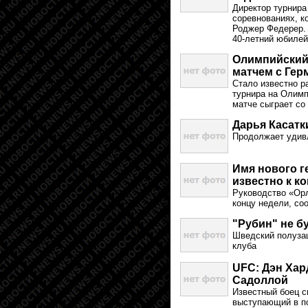
Директор турнира
соревнованиях, к
Роджер Федерер. 
40-летний юбилей
Олимпийский 
матчем с Гер
Стало известно р
турнира на Олимп
матче сыграет со
Дарья Касатк
Продолжает удивл
Имя нового г
известно к к
Руководство «Орл
концу недели, со
"Рубин" не б
Шведский полузащ
клуба
UFC: Дэн Хар
Садоллой
Известный боец с
выступающий в по