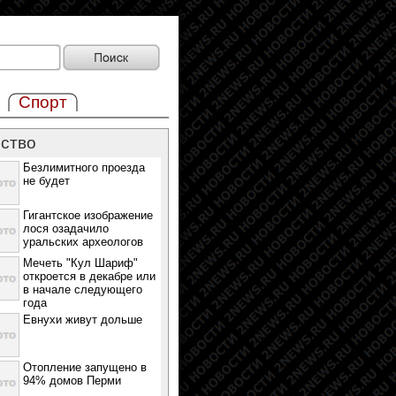
Спорт
ство
Безлимитного проезда
не будет
Гигантское изображение
лося озадачило
уральских археологов
Мечеть "Кул Шариф"
откроется в декабре или
в начале следующего
года
Евнухи живут дольше
Отопление запущено в
94% домов Перми