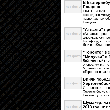
В Екатеринбу
Ельцина
ЕКАТЕРИНБУРГ. В 
ежегодного между
национальных сбо
Ельцина.
"Атланта" пр
«Атланта» проявл
американская пре
Кроуфорд, которы
Джи из «Кливлен
"Торонто" в 
"Милуоки" в
Бейсбольный клуб
очередном матче 
большей части вс
«Торонто» в закл
Винчи победи
Хертогенбос
Итальянская тенн
Хертогенбосхе с 
Никулеску со счёто
Шумахер: на 
2013 год не 