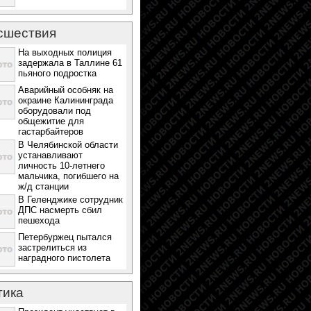
сшествия
На выходных полиция
задержала в Таллине 61
пьяного подростка
Аварийный особняк на
окраине Калининграда
оборудовали под
общежитие для
гастарбайтеров
В Челябинской области
устанавливают
личность 10-летнего
мальчика, погибшего на
ж/д станции
В Геленджике сотрудник
ДПС насмерть сбил
пешехода
Петербуржец пытался
застрелиться из
наградного пистолета
тика