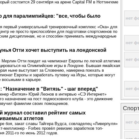
орый состоится 29 сентября на арене Capital FM в Ноттингеме
.
 для паралимпийцев: "все, чтобы было
я первый универсальный тренировочный комплекс «Ока» для
ентр не просто приспособлен для подготовки спортсменов по
ским дисциплинам, но и способен принимать международные
гунья Отти хочет выступить на лондонской
я Мерлин Отти поедет на чемпионат Европы по легкой атлетике
цироваться на Олимпийские игры в Лондоне. Бывшая ямайская
орая ныне выступает за Словению, намерена поехать в
пионат Европы и заработать путевку на Игры, которые могут
е восьмыми в карьере.
 "Назначение в "Витязь" - шаг вперед"
енер «Витязя» Юрий Леонов в интервью «СЭ Интернет»
его назначение на пост подмосковного клуба - это движение
озвучил фамилии своих помощников.
Спор
й журнал составил рейтинг самых
иваемых атлетов
ыре боя, закат славы Тайгера Вудса, совладелец «Ливерпуля»
ст-миллионер - Forbes провёл ревизию заработков топ-
ня 2011-го по июнь 2012 годов.