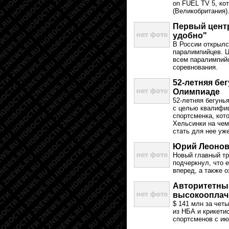
on FUEL TV 5, кот
(Великобритания)
Первый центр
удобно"
В России открылс
паралимпийцев. Ц
всем паралимпий
соревнования.
52-летняя бе
Олимпиаде
52-летняя бегунь
с целью квалифи
спортсменка, кот
Хельсинки на чем
стать для нее уж
Юрий Леонов:
Новый главный тр
подчеркнул, что 
вперед, а также 
Авторитетны
высокооплач
$ 141 млн за чет
из НБА и крикети
спортсменов с ию