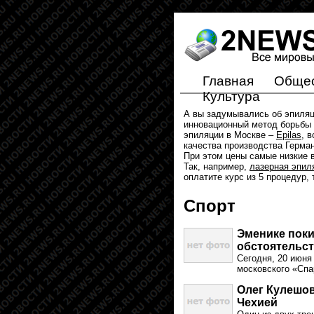
Главная
Обще
Культура
А вы задумывались об эпиля
инновационный метод борьбы 
эпиляции в Москве –
Epilas
, 
качества производства Герма
При этом цены самые низкие в
Так, например,
лазерная эпил
оплатите курс из 5 процедур,
Спорт
Эменике пок
обстоятельс
Сегодня, 20 июня
московского «Спа
Олег Кулешов
Чехией