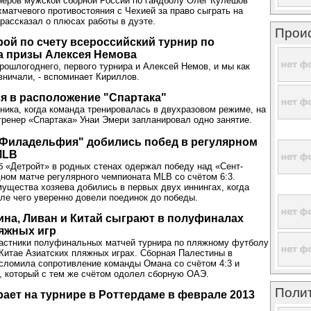
неров мужской сборной России по гандболу Олег Кулешов
хматчевого противостояния с Чехией за право сыграть на
 рассказал о плюсах работы в дуэте.
Прои
рой по счету всероссийский турнир по
а призы Алексея Немова
рошлогоднего, первого турнира и Алексей Немов, и мы как
вничали, - вспоминает Кириллов.
я в расположение "Спартака"
рника, когда команда тренировалась в двухразовом режиме, на
тренер «Спартака» Унаи Эмери запланировал одно занятие.
"Филадельфия" добились побед в регулярном
MLB
 «Детройт» в родных стенах одержал победу над «Сент-
ном матче регулярного чемпионата MLB со счётом 6:3.
щества хозяева добились в первых двух иннингах, когда
осле чего уверенно довели поединок до победы.
ина, Ливан и Китай сыграют в полуфиналах
яжных игр
астники полуфинальных матчей турнира по пляжному футболу
Китае Азиатских пляжных играх. Сборная Палестины в
сломила сопротивление команды Омана со счётом 4:3 и
, который с тем же счётом одолел сборную ОАЭ.
Поли
ает на турнире в Роттердаме в феврале 2013