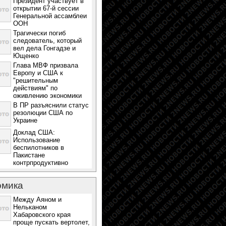
Президент участвует в
открытии 67-й сессии
Генеральной ассамблеи
ООН
Трагически погиб
следователь, который
вел дела Гонгадзе и
Ющенко
Глава МВФ призвала
Европу и США к
"решительным
действиям" по
оживлению экономики
В ПР разъяснили статус
резолюции США по
Украине
Доклад США:
Использование
беспилотников в
Пакистане
контрпродуктивно
омика
Между Аяном и
Нельканом
Хабаровского края
проще пускать вертолет,