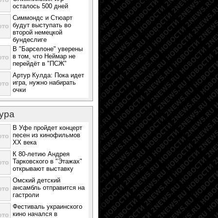
осталось 500 дней
Симмондс и Стюарт
будут выступать во
второй немецкой
бундеслиге
В "Барселоне" уверены
в том, что Неймар не
перейдёт в "ПСЖ"
Артур Кулда: Пока идет
игра, нужно набирать
очки
ура
В Уфе пройдет концерт
песен из кинофильмов
ХХ века
К 80-летию Андрея
Тарковского в "Этажах"
открывают выставку
Омский детский
ансамбль отправится на
гастроли
Фестиваль украинского
кино начался в