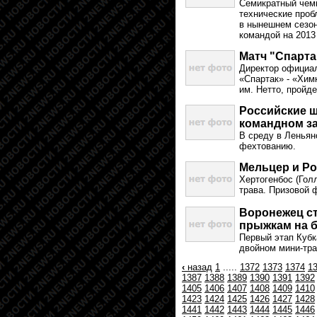
Семикратный чем
технические проб
в нынешнем сезон
командой на 2013
Матч "Спарта
Директор официал
«Спартак» - «Хим
им. Нетто, пройде
Российские 
командном з
В среду в Леньян
фехтованию.
Мельцер и Ро
Хертогенбос (Гол
трава. Призовой 
Воронежец ст
прыжкам на б
Первый этап Кубк
двойном мини-тра
‹
назад
1
.....
1372
1373
1374
1
1387
1388
1389
1390
1391
1392
1405
1406
1407
1408
1409
1410
1423
1424
1425
1426
1427
1428
1441
1442
1443
1444
1445
1446