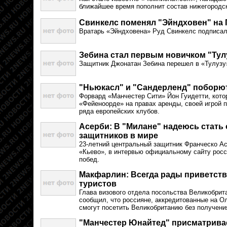
ближайшее время пополнит состав нижегородс
Свинкелс поменял "Эйндховен" на
Вратарь «Эйндховена» Руд Свинкелс подписал
Зебина стал первым новичком "Ту
Защитник Джонатан Зебина перешел в «Тулузу
"Ньюкасл" и "Сандерленд" поборют
Форвард «Манчестер Сити» Йон Гуидетти, кото
«Фейеноорде» на правах аренды, своей игрой п
ряда европейских клубов.
Асерби: В "Милане" надеюсь стать
защитников в мире
23-летний центральный защитник Франческо А
«Кьево», в интервью официальному сайту росс
побед.
Макфарлин: Всегда рады приветств
туристов
Глава визового отдела посольства Великобри
сообщил, что россияне, аккредитованные на О
смогут посетить Великобританию без получени
"Манчестер Юнайтед" присматривае