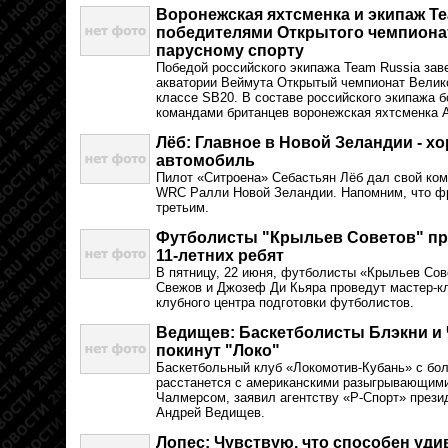
Воронежская яхтсменка и экипаж Te
победителями Открытого чемпиона
парусному спорту
Победой российского экипажа Team Russia за
акватории Веймута Открытый чемпионат Велико
классе SB20. В составе российского экипажа 
командами британцев воронежская яхтсменка 
Лёб: Главное в Новой Зеландии - х
автомобиль
Пилот «Ситроена» Себастьян Лёб дал свой ко
WRC Ралли Новой Зеландии. Напомним, что фр
третьим.
Футболисты "Крыльев Советов" про
11-летних ребят
В пятницу, 22 июня, футболисты «Крыльев Сов
Свежов и Джозеф Ди Кьяра проведут мастер-кл
клубного центра подготовки футболистов.
Ведищев: Баскетболисты Блэкни и Ч
покинут "Локо"
Баскетбольный клуб «Локомотив-Кубань» с бо
расстанется с американскими разыгрывающим
Чалмерсом, заявил агентству «Р-Спорт» прези
Андрей Ведищев.
Лопес: Чувствую, что способен уди