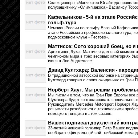
Селекционеры «Манчестер Юнайтед» проявляю
полузащитнику «Олимпиакоса» Василису Торо
Кафельников - 5-й на этапе Росси
гольф-тура
Чемпион России по гольфу Евгений Кафельнико
этапе Российского профессионального тура, к
подмосковном клубе «Пестово».
Маттиссе: Сото хороший боец, но я
Аргентинец Лукас Маттиссе дал свой коммента
чемпионом мира в трёх весовых категориях Умб
июня в Лос-Анджелесе.
Дэвид Култхард: Валенсия - пароди
В традиционной авторской колонке на страница
Култхард говорил о своих ожиданиях от Гран П
Норберт Хауг: Мы решим проблемы
Мы писали о том, что на Гран При Европы все
Шумахера будет контролировать специально н
Руководитель Mercedes Motorsport Норберт Хау
решимости разобраться с техническими проб
немецкого гонщика в этом сезоне.
Вашек подписал двухлетний контра
33-летний чешский голкипер Петр Вашек подпи
сообщает официальный сайт сибирской команд