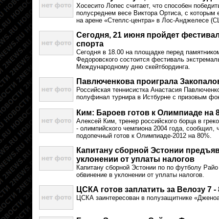
Хосесито Лопес считает, что способен победит
полусреднем весе Виктора Ортиса, с которым 
на арене «Степлс-центра» в Лос-Анджелесе (СШ
Сегодня, 21 июня пройдет фестива
спорта
Сегодня в 18.00 на площадке перед памятнико
Федоровского состоится фестиваль экстремал
Международному дню скейтбординга.
Павлюченкова проиграла Закопало
Российская теннисистка Анастасия Павлюченко
полуфинал турнира в Истбурне с призовым фон
Ким: Бароев готов к Олимпиаде на 
Алексей Ким, тренер российского борца в грек
- олимпийского чемпиона 2004 года, сообщил, 
подопечный готов к Олимпиаде-2012 на 80%.
Капитану сборной Эстонии предъя
уклонении от уплаты налогов
Капитану сборной Эстонии по по футболу Райо
обвинение в уклонении от уплаты налогов.
ЦСКА готов заплатить за Велозу 7 -
ЦСКА заинтересован в полузащитнике «Дженоа