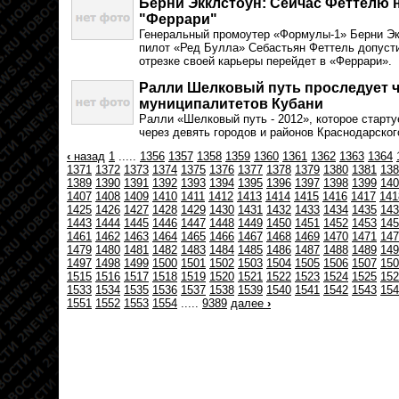
Берни Экклстоун: Сейчас Феттелю н
"Феррари"
Генеральный промоутер «Формулы-1» Берни Эк
пилот «Ред Булла» Себастьян Феттель допусти
отрезке своей карьеры перейдет в «Феррари».
Ралли Шелковый путь проследует ч
муниципалитетов Кубани
Ралли «Шелковый путь - 2012», которое старту
через девять городов и районов Краснодарског
‹
назад
1
.....
1356
1357
1358
1359
1360
1361
1362
1363
1364
1371
1372
1373
1374
1375
1376
1377
1378
1379
1380
1381
138
1389
1390
1391
1392
1393
1394
1395
1396
1397
1398
1399
140
1407
1408
1409
1410
1411
1412
1413
1414
1415
1416
1417
141
1425
1426
1427
1428
1429
1430
1431
1432
1433
1434
1435
143
1443
1444
1445
1446
1447
1448
1449
1450
1451
1452
1453
145
1461
1462
1463
1464
1465
1466
1467
1468
1469
1470
1471
147
1479
1480
1481
1482
1483
1484
1485
1486
1487
1488
1489
149
1497
1498
1499
1500
1501
1502
1503
1504
1505
1506
1507
150
1515
1516
1517
1518
1519
1520
1521
1522
1523
1524
1525
152
1533
1534
1535
1536
1537
1538
1539
1540
1541
1542
1543
154
1551
1552
1553
1554
.....
9389
далее
›