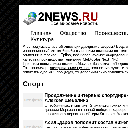
Главная
Общество
Происшеств
Культура
А вы задумывались об эпиляции диодным лазером? Ведь
л
инновационный метод борьбы с лишними волосами на теле.
эпиляции в Москве –
Epilas
, всё используемое оборудован
качества производства Германии: MeDioStar Next PRO
При этом цены самые низкие в Москве, без каких-либо доп
Так, например,
лазерная эпиляция ног
полностью будет стои
оплатите курс из 5 процедур, то дополнительно получите с
Спорт
Продолжение интервью спортдире
Алексея Щебелина
О любимчиках и критике, ближайших гонках и 
доверии Морозова и главной победе в карьере 
спортивного директора «Итеры-Катюша» Алекс
Асильдаров пополнит состав нижег
Как стало известно «Чемпионат.com», напад