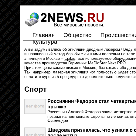
Главная
Общество
Происшеств
Культура
А вы задумывались об эпиляции диодным лазером? Ведь
л
инновационный метод борьбы с лишними волосами на теле.
эпиляции в Москве –
Epilas
, всё используемое оборудован
качества производства Германии: MeDioStar Next PRO
При этом цены самые низкие в Москве, без каких-либо доп
Так, например,
лазерная эпиляция ног
полностью будет стои
оплатите курс из 5 процедур, то дополнительно получите с
Спорт
Россиянин Федоров стал четвертым
прыжке
Россиянин Алексей Федоров занял четвертое м
прыжке на чемпионате Европы по легкой атлети
Финляндии.
Шведова призналась, что узнала о 
после матча