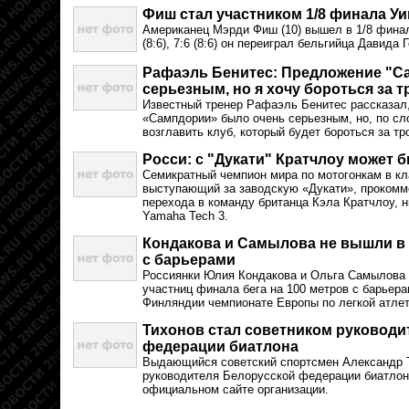
Фиш стал участником 1/8 финала У
Американец Мэрди Фиш (10) вышел в 1/8 финал
(8:6), 7:6 (8:6) он переиграл бельгийца Давида
Рафаэль Бенитес: Предложение "С
серьезным, но я хочу бороться за 
Известный тренер Рафаэль Бенитес рассказал,
«Сампдории» было очень серьезным, но, по сл
возглавить клуб, который будет бороться за тр
Росси: с "Дукати" Кратчлоу может 
Семикратный чемпион мира по мотогонкам в к
выступающий за заводскую «Дукати», прокомм
перехода в команду британца Кэла Кратчлоу, 
Yamaha Tech 3.
Кондакова и Самылова не вышли в ф
с барьерами
Россиянки Юлия Кондакова и Ольга Самылова 
участниц финала бега на 100 метров с барьер
Финляндии чемпионате Европы по легкой атлет
Тихонов стал советником руководи
федерации биатлона
Выдающийся советский спортсмен Александр Т
руководителя Белорусской федерации биатлон
официальном сайте организации.