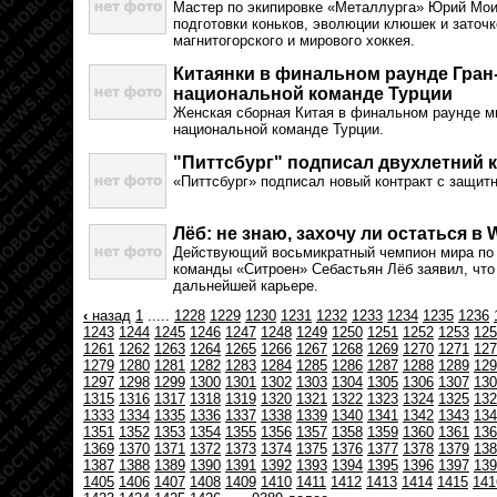
Мастер по экипировке «Металлурга» Юрий Мои
подготовки коньков, эволюции клюшек и заточк
магнитогорского и мирового хоккея.
Китаянки в финальном раунде Гран
национальной команде Турции
Женская сборная Китая в финальном раунде ми
национальной команде Турции.
"Питтсбург" подписал двухлетний 
«Питтсбург» подписал новый контракт с защит
Лёб: не знаю, захочу ли остаться в
Действующий восьмикратный чемпион мира по
команды «Ситроен» Себастьян Лёб заявил, что
дальнейшей карьере.
‹
назад
1
.....
1228
1229
1230
1231
1232
1233
1234
1235
1236
1243
1244
1245
1246
1247
1248
1249
1250
1251
1252
1253
125
1261
1262
1263
1264
1265
1266
1267
1268
1269
1270
1271
127
1279
1280
1281
1282
1283
1284
1285
1286
1287
1288
1289
129
1297
1298
1299
1300
1301
1302
1303
1304
1305
1306
1307
130
1315
1316
1317
1318
1319
1320
1321
1322
1323
1324
1325
132
1333
1334
1335
1336
1337
1338
1339
1340
1341
1342
1343
134
1351
1352
1353
1354
1355
1356
1357
1358
1359
1360
1361
136
1369
1370
1371
1372
1373
1374
1375
1376
1377
1378
1379
138
1387
1388
1389
1390
1391
1392
1393
1394
1395
1396
1397
139
1405
1406
1407
1408
1409
1410
1411
1412
1413
1414
1415
141