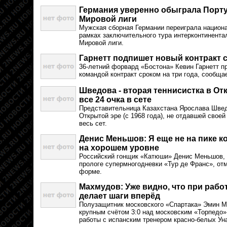
Германия уверенно обыграла Порту
Мировой лиги
Мужская сборная Германии переиграла национ
рамках заключительного тура интерконтинентал
Мировой лиги.
Гарнетт подпишет новый контракт 
36-летний форвард «Бостона» Кевин Гарнетт п
командой контракт сроком на три года, сообщае
Шведова - вторая теннисистка в От
все 24 очка в сете
Представительница Казахстана Ярослава Швед
Открытой эре (с 1968 года), не отдавшей своей
весь сет.
Денис Меньшов: Я еще не на пике к
на хорошем уровне
Российский гонщик «Катюши» Денис Меньшов, 
прологе супермногодневки «Тур де Франс», отм
форме.
Махмудов: Уже видно, что при рабо
делает шаги вперёд
Полузащитник московского «Спартака» Эмин М
крупным счётом 3:0 над московским «Торпедо»
работы с испанским тренером красно-белых Ун