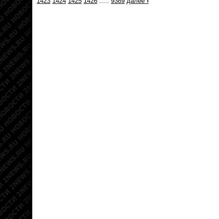
1423
1424
1425
1426
.....
9389
далее
›