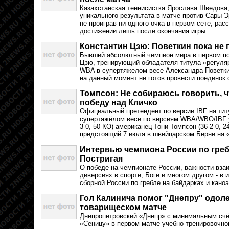
Казахстанская теннисистка Ярослава Шведова,
уникального результата в матче против Сары 
не проиграв ни одного очка в первом сете, рас
достижении лишь после окончания игры.
Константин Цзю: Поветкин пока не г
Бывший абсолютный чемпион мира в первом п
Цзю, тренирующий обладателя титула «регуля
WBA в супертяжелом весе Александра Поветкин
на данный момент не готов провести поединок с
Томпсон: Не собираюсь говорить, 
победу над Кличко
Официальный претендент по версии IBF на тит
супертяжёлом весе по версиям WBA/WBO/IBF у
3-0, 50 КО) американец Тони Томпсон (36-2-0, 
предстоящий 7 июля в швейцарском Берне на 
Интервью чемпиона России по греб
Постригая
О победе на чемпионате России, важности вза
диверсиях в спорте, Боге и многом другом - в 
сборной России по гребле на байдарках и кано
Гол Калинича помог "Днепру" одоле
товарищеском матче
Днепропетровский «Днепр» с минимальным счё
«Сеницу» в первом матче учебно-тренировочно