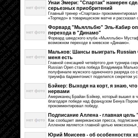
Унаи Эмери: "Спартак" намерен сде
серьезных приобритений
Главный тренер «Спартака» прокомментировал
«Торпедо» в товарищеском матче и рассказал 
Форвард "Мьялльбю" Эль-Кабир оп
перехода в "Динамо"
Форвард шведского клуба «Мьялльбю» Мустаф
возможном переходе в киевское «Динамо».
Мальков: Шансы выиграть Russian 
меня есть
Главной сенсацией четвёртого дня турнира сер
Russian Open стала победа Владимира Малько
полуфинале мужского одиночного разряда со с
триумфа бадминтонист поделился секретом ус
Бэйкер: Выходя на корт, я знаю, чт
нервами
Американец Брайан Бэйкер, который вышел в ч
благодаря победе над французом Бенуа Пэром со
прокомментировал победу.
Подписание Аллена - главная цель
Как сообщает американская пресса, подписани
Алленом является главной целью межсезонья
Юрий Моисеев - об особенностях х