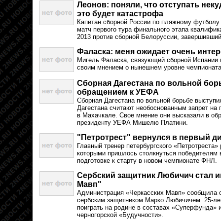
Леонов: поняли, что отступать некуд
это будет катастрофа
Капитан сборной России по пляжному футболу
матч первого тура финального этапа квалифика
2013 против сборной Белоруссии, завершившийс
Фаласка: меня ожидает очень инте
Мигель Фаласка, связующий сборной Испании 
своим мнением о нынешнем уровне чемпионата
Сборная Дагестана по вольной бор
обращением к УЕФА
Сборная Дагестана по вольной борьбе выступ
Дагестана считают необоснованным запрет на 
в Махачкале. Свое мнение они высказали в об
президенту УЕФА Мишелю Платини.
"Петротрест" вернулся в первый д
Главный тренер петербургского «Петротреста» 
которыми пришлось столкнуться победителям в
подготовке к старту в новом чемпионате ФНЛ.
Сербский защитник Любичич стал и
Мавп"
Администрация «Черкасских Мавп» сообщила о
сербским защитником Марко Любичичем. 25-ле
поиграть на родине в составах «Суперфунда» 
черногорской «Будучности».