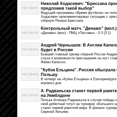
Николай Ходасевич: "Брессана прос
предложив такой выбор"
Ведущий программы «Время футбола» на теле
Ходасевич прокомментировал ситуацию с при
сборную Ренана Брессана.
Контрольный матч. "Динамо" (мол.)
«Динамо» (мол) - ПМЦ «Поставы» - 5:3 (3:1)
Андрей Чернышов: В Англии Капел
будет в России
Бывший главный тренер сборной России Андр
слухи о возможности приглашения на пост глав
Фабио Капелло.
"Кубок Ельцина". Россия обыграла 
Польшу
В четверг на «Кубке Ельцина» в Екатеринбурге
игрового дня.
А. Радваньска станет первой ракет
на Уимблдоне
Полька Агнешка Радваньска в случае победы н
свой дебютный титул на турнирах «Большого ш
станет первой ракеткой мира. В финале турнир
Сереной Уильямс.