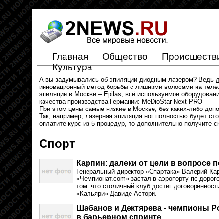
Главная
Общество
Происшеств
Культура
А вы задумывались об эпиляции диодным лазером? Ведь
л
инновационный метод борьбы с лишними волосами на теле.
эпиляции в Москве –
Epilas
, всё используемое оборудован
качества производства Германии: MeDioStar Next PRO
При этом цены самые низкие в Москве, без каких-либо доп
Так, например,
лазерная эпиляция ног
полностью будет стои
оплатите курс из 5 процедур, то дополнительно получите с
Спорт
Карпин: далеки от цели в вопросе 
Генеральный директор «Спартака» Валерий Кар
«Чемпионат.com» застал в аэропорту по дорог
том, что столичный клуб достиг договорённост
«Кальяри» Давиде Астори.
Шабанов и Дектярева - чемпионы Ро
в барьерном спринте