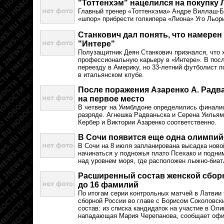
"Тоттенхэм" нацелился на покупку
Главный тренер «Тоттенхэма» Андре Виллаш-Б
«шпор» прибрести голкипера «Лиона» Уго Льори
Станкович дал понять, что намерен
"Интере"
Полузащитник Деян Станкович признался, что 
профессиональную карьеру в «Интере». В посл
переезду в Америку, но 33-летний футболист п
в итальянском клубе.
После поражения Азаренко А. Радв
на первое место
В четверг на Уимблдоне определились финали
разряде. Агнешка Радваньска и Серена Уилья
Кербер и Виктории Азаренко соответственно.
В Сочи появится еще одна олимпий
В Сочи на 8 июля запланирована высадка ново
начинаться у подножья плато Псехако и подни
над уровнем моря, где расположен лыжно-биат
Расширенный состав женской сбор
до 16 фамилий
По итогам серии контрольных матчей в Латвии
сборной России во главе с Борисом Соколовск
состав: из списка кандидаток на участие в О
нападающая Мария Черепанова, сообщает офи