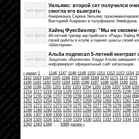
Уильямс: второй сет получился очен
смогла его выиграть
Американка Серена Уильямс прокомментировал
Викторией Азаренко в полуфинале Уимблдона.
Хайнц Фуксбихлер: "Мы не сможем
44-летний тренер австрийского «Рида» Хайнц 
своей работы в клубе и оценил шансы своей к
«Шахтером».
Альба подписал 5-летний контракт 
Защитник «Валенсии» Хорди Альба завершил п
информирует официальный сайт каталонцев.
‹
назад
1
.....
1146
1147
1148
1149
1150
1151
1152
1153
1154
1
1162
1163
1164
1165
1166
1167
1168
1169
1170
1171
1172
1173
1180
1181
1182
1183
1184
1185
1186
1187
1188
1189
1190
1191
1198
1199
1200
1201
1202
1203
1204
1205
1206
1207
1208
120
1216
1217
1218
1219
1220
1221
1222
1223
1224
1225
1226
122
1234
1235
1236
1237
1238
1239
1240
1241
1242
1243
1244
[12
1252
1253
1254
1255
1256
1257
1258
1259
1260
1261
1262
126
1270
1271
1272
1273
1274
1275
1276
1277
1278
1279
1280
128
1288
1289
1290
1291
1292
1293
1294
1295
1296
1297
1298
129
1306
1307
1308
1309
1310
1311
1312
1313
1314
1315
1316
131
1324
1325
1326
1327
1328
1329
1330
1331
1332
1333
1334
133
1342
1343
1344
.....
9389
далее
›