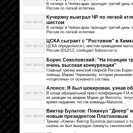
В четверг в Чебоксарах проходит третий день
России по легкой атлетике.
Кучеряну выиграл ЧР по легкой атл
шестом
В четверг в Чебоксарах проходит третий день
России по легкой атлетике.
ЦСКА сыграет с "Ростовом" в Химк
ЦСКА определился с местом проведения матча
России-2012/13, сообщает bobsoccer.ru.
Борис Соколовский: "На позиции тр
очень высокая конкуренция"
Главный тренер женской сборной России Борис
помощь Марию Черепанову, которая решением 
«отцеплена» от основного состава.
Алонсо: Я был шокирован, узнав о
В конце официальной пресс-конференции FIA в 
их реакции на аварию Марии де Виллоты, пол
время недавних тестов команды Marussia...
Виктор Булатов: Покинул "Днепр" и
новым президентом Платоновым
Тренер «Химок» Виктор Булатов рассказал о т
сезона он был вынужден покинуть смоленский 