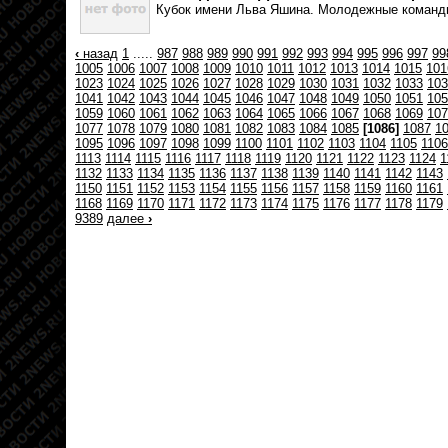
Кубок имени Льва Яшина. Молодежные команды
‹
назад
1
.....
987
988
989
990
991
992
993
994
995
996
997
99
1005
1006
1007
1008
1009
1010
1011
1012
1013
1014
1015
101
1023
1024
1025
1026
1027
1028
1029
1030
1031
1032
1033
103
1041
1042
1043
1044
1045
1046
1047
1048
1049
1050
1051
105
1059
1060
1061
1062
1063
1064
1065
1066
1067
1068
1069
107
1077
1078
1079
1080
1081
1082
1083
1084
1085
[1086]
1087
1
1095
1096
1097
1098
1099
1100
1101
1102
1103
1104
1105
1106
1113
1114
1115
1116
1117
1118
1119
1120
1121
1122
1123
1124
1
1132
1133
1134
1135
1136
1137
1138
1139
1140
1141
1142
1143
1150
1151
1152
1153
1154
1155
1156
1157
1158
1159
1160
1161
1168
1169
1170
1171
1172
1173
1174
1175
1176
1177
1178
1179
9389
далее
›