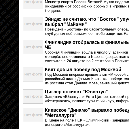
Министр спорта России Виталий Мутко подел
ожиданиями от российских сборных в игровых 
Лондоне.
Эйндж: не считаю, что "Бостон" упу
выбрал "Майами"
Президент «Бостона» по баскетбольным опера
клуб делал всё возможное, чтобы защитник Рэ
Финляндия отобралась в финальны
ЧЕ
Сборная Финляндии вошла в число участников
молодёжного чемпионата Европы (возрастная ка
состоится с 24 августа по 2 сентября в Польше
Квят добыл победу под Москвой
Под Москвой впервые прошел этап «Мировой се
российский пилот Даниил Квят стал победителе
из россиян стал Даниил Мове, занявший девят
Циглер покинет "Ювентус"
Защитник «Ювентуса» Рето Циглер, который пр
«Фенербахче», покинет туринский клуб, информир
Киевское "Динамо" вырвало победу
"Металлурга"
В Киеве на поле НСК «Олимпийский» завершил
донецкого «Металлурга».