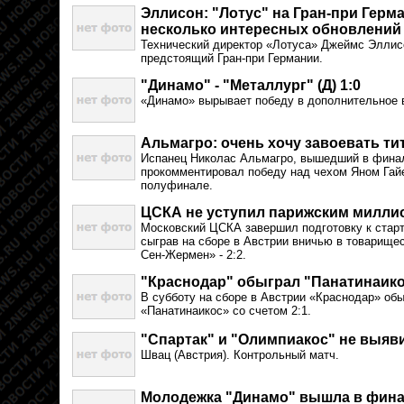
Эллисон: "Лотус" на Гран-при Герм
несколько интересных обновлений
Технический директор «Лотуса» Джеймс Эллис
предстоящий Гран-при Германии.
"Динамо" - "Металлург" (Д) 1:0
«Динамо» вырывает победу в дополнительное 
Альмагро: очень хочу завоевать ти
Испанец Николас Альмагро, вышедший в финал
прокомментировал победу над чехом Яном Гайек
полуфинале.
ЦСКА не уступил парижским милли
Московский ЦСКА завершил подготовку к стар
сыграв на сборе в Австрии вничью в товарище
Сен-Жермен» - 2:2.
"Краснодар" обыграл "Панатинаик
В субботу на сборе в Австрии «Краснодар» об
«Панатинаикос» со счетом 2:1.
"Спартак" и "Олимпиакос" не выяв
Швац (Австрия). Контрольный матч.
Молодежка "Динамо" вышла в фина