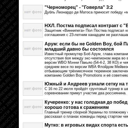
"Черноморец" - "Говерла" 3:2
Дубль Леонардо де Матоса приносит победу «
НХЛ. Постма подписал контракт с 
Защитник «Виннипега» Пол Постма подписал ко
соглашения с 23-летним канадцем не разглаша
Арум: если бы не Golden Boy, бой П
младший давно бы состоялся
Известный промоутер Боб Арум, глава компании
отсутствия боя между экс-чемпионом мира во 
версии WBO Мэнни Пакьяо (54-4-2, 38 КО) и ч
среднем весе по версии WBA Флойдом Мейвезе
отбывающим трёхмесячное тюремное заключен
компанию Golden Boy Promotions и её советни
Южный и Андреев узнали сетку на 
С 16 по 22 июля пройдёт грунтовый турнир в 
соревновании примут участие два россиянина.
Кучеренко: у нас голодная до побед
хорошо готова к сражениям
Главный тренер сборной Украины по пляжному
рассказал о планах команды перед стартом чем
Мутко: в игровых видах спорта ест