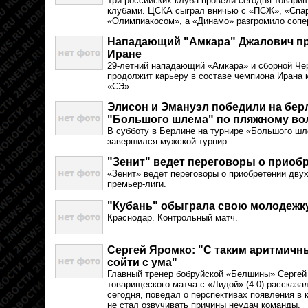
Три российских клуба провели сегодня товари
клубами. ЦСКА сыграл вничью с «ПСЖ», «Спа
«Олимпиакосом», а «Динамо» разгромило сопе
Нападающий "Амкара" Джалович пр
Иране
29-летний нападающий «Амкара» и сборной Ч
продолжит карьеру в составе чемпиона Ирана 
«СЭ».
Элисон и Эмануэл победили на бер
"Большого шлема" по пляжному во
В субботу в Берлине на турнире «Большого ш
завершился мужской турнир.
"Зенит" ведет переговоры о приоб
«Зенит» ведет переговоры о приобретении дву
премьер-лиги.
"Кубань" обыграла свою молодежк
Краснодар. Контрольный матч.
Сергей Яромко: "С таким аритмич
сойти с ума"
Главный тренер бобруйской «Белшины» Сергей
товарищеского матча с «Лидой» (4:0) рассказа
сегодня, поведал о перспективах появления в 
не стал озвучивать причины неудач команды.