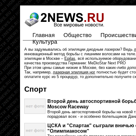
Главная
Общество
Происшеств
Культура
А вы задумывались об эпиляции диодным лазером? Ведь
л
инновационный метод борьбы с лишними волосами на теле.
эпиляции в Москве –
Epilas
, всё используемое оборудован
качества производства Германии: MeDioStar Next PRO
При этом цены самые низкие в Москве, без каких-либо доп
Так, например,
лазерная эпиляция ног
полностью будет стои
оплатите курс из 5 процедур, то дополнительно получите с
Спорт
Второй день автоспортивной борьб
Moscow Raceway
Второй день автоспортивной борьбы на новой
порадовал всех - и особенно болельщиков Дан
ЦСКА и "Спартак" сыграли вничью 
"Олимпиакосом"