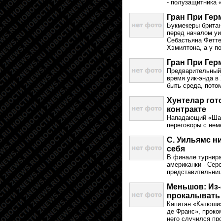
- полузащитника 
Гран При Гер
Букмекеры британ
перед началом уи
Себастьяна Фетте
Хэмилтона, а у п
Гран При Гер
Предварительный
время уик-энда в
быть среда, пото
Хунтелар гот
контракте
Нападающий «Шаль
переговоры с нем
С. Уильямс н
себя
В финале турнира
американки - Сер
представительниц
Меньшов: Из-
прокалывать
Капитан «Катюши
де Франс», проко
него случился пр