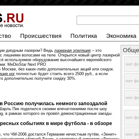
ство
Происшествия
Политика
Экономика
Обще
ции диодным лазером? Ведь
лазерная эпиляция
– это
с лишними волосами на теле. Открылся новый центр лазерной
всё используемое оборудование высочайшего европейского
нии: MeDioStar Next PRO
 Москве, без каких-либо дополнительных акций или скидок.
яция ног
полностью будет стоить всего 2500 руб., а если
 то дополнительно получите скидку 30%.
 в Россию получилась немного запоздалой
Шарль Пик поделился своими впечатлениями после шоу
ng, в рамках которого он провёл демонстрационные заезды.
ресных событиях в мире футбола - в обзоре
, что ЧМ-2006 достался Германии нечестным путём, «Зенит»
узащитником сборной Дании, а спортивный директор «Дженоа»