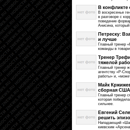
В конфликте
В воскресенье ге
в разговоре с к
поведение форвар
Анисина, который
Петреску: Вз
и лучше
Главный тренер «
команды в товари
Тренер Трефи
тяжелой раб
Главный тренер ж
агентству «Р-Спо
работы» и, «може
Майк Кржижев
сборная СШ
Главный тренер с
которая победила 
сильнее.
Евгений Селе
решить эпиз
Нападающий «Шах
киевским «Арсен