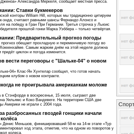
«Дженоа» Александра Меркеля, сообщает местная пресса.
мании: Ставки букмекеров
ской конторы William Hill, которых мы традиционно цитируем
к-энда, считают равными шансы Фернандо Алонсо и
ля на победу в Гран При Германии. Третья строчка у Льюис
обедителя прошлой гонки Марка Уэббера – только четвёртая.
мании: Предварительный прогноз погоды
 прогноз обещает прохладную и переменчивую погоду во
 Хоккенхайме. Самым жарким днём на этой неделе должна
м придёт циклон и погода изменится.
ов вести переговоры с "Шальке-04" о новом
ке-04» Клас-Ян Хунтелар сообщил, что готов начать
ецким клубом о новом контракте.
икогда не проигрывала американкам моложе
 в Стэнфорде в воскресенье, 15 июля, сыграют две
ена Уильямс и Коко Вандевеге. На территории США две
Спор
ы Америки не играли с 2004 года.
за разбросанных гвоздей гонщики начали
 колёса
» Денис Меньшов, финишировавший 58-м на 14-м этапе «Тур
мментировал ход этапа, отметив, что на одном из поворотов у
окол колеса.