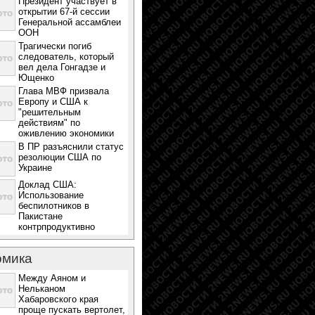
Президент участвует в
открытии 67-й сессии
Генеральной ассамблеи
ООН
Трагически погиб
следователь, который
вел дела Гонгадзе и
Ющенко
Глава МВФ призвала
Европу и США к
"решительным
действиям" по
оживлению экономики
В ПР разъяснили статус
резолюции США по
Украине
Доклад США:
Использование
беспилотников в
Пакистане
контрпродуктивно
омика
Между Аяном и
Нельканом
Хабаровского края
проще пускать вертолет,