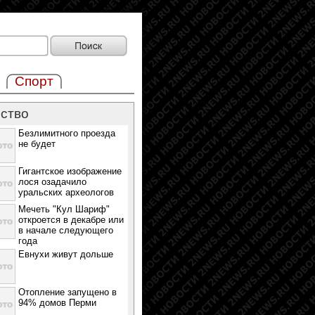
Спорт
ство
Безлимитного проезда
не будет
Гигантское изображение
лося озадачило
уральских археологов
Мечеть "Кул Шариф"
откроется в декабре или
в начале следующего
года
Евнухи живут дольше
Отопление запущено в
94% домов Перми