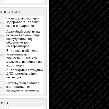
сшествия
На выходных полиция
задержала в Таллине 61
пьяного подростка
Аварийный особняк на
окраине Калининграда
оборудовали под
общежитие для
гастарбайтеров
В Челябинской области
устанавливают
личность 10-летнего
мальчика, погибшего на
ж/д станции
В Геленджике сотрудник
ДПС насмерть сбил
пешехода
Петербуржец пытался
застрелиться из
наградного пистолета
тика