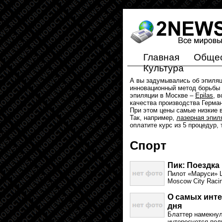
Главная
Обще
Культура
А вы задумывались об эпиля
инновационный метод борьбы 
эпиляции в Москве –
Epilas
, 
качества производства Герма
При этом цены самые низкие в
Так, например,
лазерная эпил
оплатите курс из 5 процедур,
Спорт
Пик: Поездка
Пилот «Маруси» 
Moscow City Raci
О самых инте
дня
Блаттер намекнул
интересуется пол