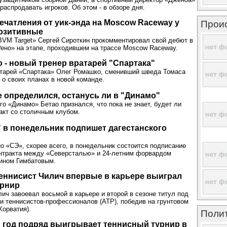
распродавать игроков. Об этом - в обзоре дня.
ечатления от уик-энда на Moscow Raceway у
Прои
позитивные
VM Target» Сергей Сироткин прокомментировал свой дебют в
ено» на этапе, проходившем на трассе Moscow Raceway.
 - новый тренер вратарей "Спартака"
атарей «Спартака» Олег Ромашко, сменивший шведа Томаса
 о своих планах в новой команде.
е определился, останусь ли в "Динамо"
го «Динамо» Бетао признался, что пока не знает, будет ли
акт со столичным клубом.
 в понедельник подпишет дагестанского
но «СЭ», скорее всего, в понедельник состоится подписание
онтракта между «Северсталью» и 24-летним форвардом
ином Гимбатовым.
еннисист Чилич впервые в карьере выиграл
урнир
ич завоевал восьмой в карьере и второй в сезоне титул под
и теннисистов-профессионалов (АТР), победив на грунтовом
Хорватия).
Поли
 год подряд выигрывает теннисный турнир в