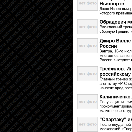
Ньюпорте
Джон Изнер выигр
которого превыша
Обрадович м
Экс-главный трен
сборную Греции, 
Джиро Валле 
России
Завтра, 16-го ию
многодневная гон
России выступят 
Трефилов: И
российскому
Главный тренер ж
агентству «Р-Спо
наносят вред рос
Калиниченко:
Полузащитник си
прокомментировал
матче первого ту
"Спартаку" и
После неудачной 
московский «Спар