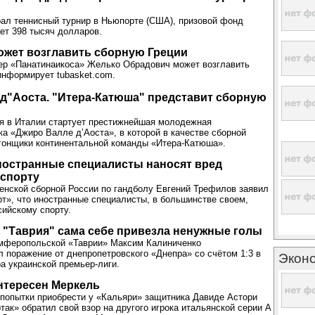
ал теннисный турнир в Ньюпорте (США), призовой фонд
ет 398 тысяч долларов.
ожет возглавить сборную Греции
ер «Панатинаикоса» Желько Обрадович может возглавить
информирует tubasket.com.
д"Аоста. "Итера-Катюша" представит сборную
ля в Италии стартует престижнейшая молодежная
ка «Джиро Валле д’Аоста», в которой в качестве сборной
гонщики континентальной команды «Итера-Катюша».
ностранные специалисты наносят вред
 спорту
енской сборной России по гандболу Евгений Трефилов заявил
рт», что иностранные специалисты, в большинстве своем,
сийскому спорту.
 "Таврия" сама себе привезла ненужные голы
мферопольской «Таврии» Максим Калиниченко
 поражение от днепропетровского «Днепра» со счётом 1:3 в
Экон
ра украинской премьер-лиги.
нтересен Меркель
попытки приобрести у «Кальяри» защитника Давиде Астори
так» обратил свой взор на другого игрока итальянской серии A