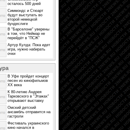
осталось 500 дней
Симмондс и Стюарт
будут выступать во
второй немецкой
бундеслиге
В "Барселоне" уверены
в том, что Неймар не
перейдёт в "ПСЖ"
Артур Кулда: Пока идет
игра, нужно набирать
очки
ура
В Уфе пройдет концерт
песен из кинофильмов
ХХ века
К 80-летию Андрея
Тарковского в "Этажах"
открывают выставку
Омский детский
ансамбль отправится на
гастроли
Фестиваль украинского
кино начался в