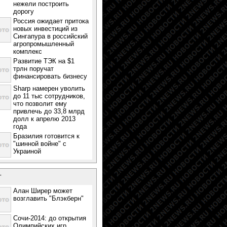
нежели построить
дорогу
Россия ожидает притока
новых инвестиций из
Сингапура в российский
агропромышленный
комплекс
Развитие ТЭК на $1
трлн поручат
финансировать бизнесу
Sharp намерен уволить
до 11 тыс сотрудников,
что позволит ему
привлечь до 33,8 млрд
долл к апрелю 2013
года
Бразилия готовится к
"шинной войне" с
Украиной
т
Алан Ширер может
возглавить "Блэкберн"
Сочи-2014: до открытия
Олимпийских игр