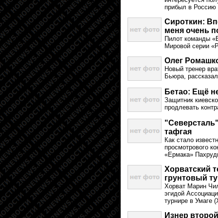
прибыл в Россию 
Сироткин: Вп
меня очень 
Пилот команды «B
Мировой серии «Р
Олег Ромашко
Новый тренер вр
Бьюра, рассказал
Бетао: Ещё н
Защитник киевско
продлевать контр
"Северсталь"
тафгая
Как стало извест
просмотрового к
«Ермака» Пахруд
Хорватский т
грунтовый т
Хорват Марин Чил
эгидой Ассоциаци
турнире в Умаге (
Изнер второй