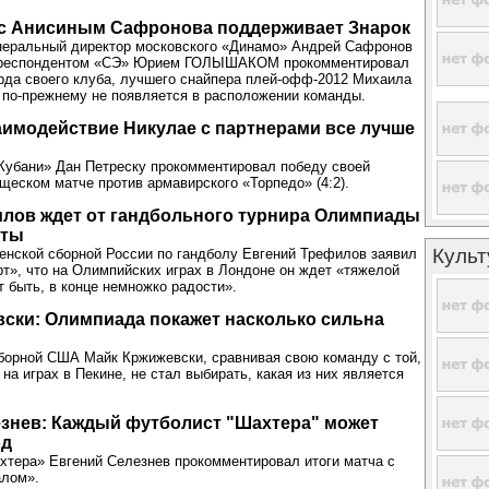
 с Анисиным Сафронова поддерживает Знарок
неральный директор московского «Динамо» Андрей Сафронов
орреспондентом «СЭ» Юрием ГОЛЫШАКОМ прокомментировал
да своего клуба, лучшего снайпера плей-офф-2012 Михаила
 по-прежнему не появляется в расположении команды.
аимодействие Никулае с партнерами все лучше
Кубани» Дан Петреску прокомментировал победу своей
щеском матче против армавирского «Торпедо» (4:2).
лов ждет от гандбольного турнира Олимпиады
оты
Культ
енской сборной России по гандболу Евгений Трефилов заявил
рт», что на Олимпийских играх в Лондоне он ждет «тяжелой
т быть, в конце немножко радости».
ски: Олимпиада покажет насколько сильна
А
борной США Майк Кржижевски, сравнивая свою команду с той,
на играх в Пекине, не стал выбирать, какая из них является
знев: Каждый футболист "Шахтера" может
од
тера» Евгений Селезнев прокомментировал итоги матча с
алом».