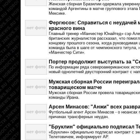
Женская сборная Бразилии одержала уверенну
командой Аргентины в матче группового этапа 
Мексике.
Фергюсон: Справиться с неудачей 
красного вина
Главный тренер «Манчестер Юнайтед» сэр Але
британских журналистов рассказал, что помог
концовку прошлого сезона, когда руководимая
команда была в шаге от чемпионского титула, 
«Манчестер Сити».
Портер продолжит выступать за "С
По информации ряда североамериканских исто
новый однолетний двусторонний контракт с н
Мужская сборная России переиграла
товарищеском матче
Мужская сборная России провела товарищески
команды Ирана.
Арсен Минасов: "Анжи" всех развр
Футбольный агент Арсен Минасов - о нюансах 
причинах трансферных неудач.
"Бруклин" официально подписал Т
«Бруклин» официально подписал контракт с эк
Телетовичем, информирует АР.