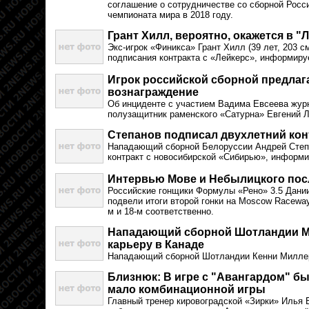
соглашение о сотрудничестве со сборной Росс
чемпионата мира в 2018 году.
Грант Хилл, вероятно, окажется в "
Экс-игрок «Финикса» Грант Хилл (39 лет, 203 с
подписания контракта с «Лейкерс», информируе
Игрок российской сборной предлага
вознаграждение
Об инциденте с участием Вадима Евсеева журн
полузащитник раменского «Сатурна» Евгений 
Степанов подписал двухлетний кон
Нападающий сборной Белоруссии Андрей Степ
контракт с новосибирской «Сибирью», информ
Интервью Мове и Небылицкого пос
Российские гонщики Формулы «Рено» 3.5 Дани
подвели итоги второй гонки на Moscow Raceway,
м и 18-м соответственно.
Нападающий сборной Шотландии М
карьеру в Канаде
Нападающий сборной Шотландии Кенни Миллер
Близнюк: В игре с "Авангардом" б
мало комбинационной игры
Главный тренер кировоградской «Зирки» Илья