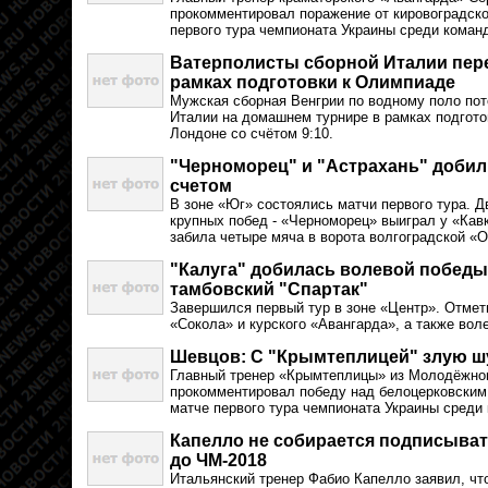
прокомментировал поражение от кировоградской
первого тура чемпионата Украины среди команд
Ватерполисты сборной Италии пер
рамках подготовки к Олимпиаде
Мужская сборная Венгрии по водному поло по
Италии на домашнем турнире в рамках подгото
Лондоне со счётом 9:10.
"Черноморец" и "Астрахань" добил
счетом
В зоне «Юг» состоялись матчи первого тура. 
крупных побед - «Черноморец» выиграл у «Кавк
забила четыре мяча в ворота волгоградской «
"Калуга" добилась волевой победы
тамбовский "Спартак"
Завершился первый тур в зоне «Центр». Отмет
«Сокола» и курского «Авангарда», а также вол
Шевцов: С "Крымтеплицей" злую ш
Главный тренер «Крымтеплицы» из Молодёжно
прокомментировал победу над белоцерковским 
матче первого тура чемпионата Украины среди 
Капелло не собирается подписыват
до ЧМ-2018
Итальянский тренер Фабио Капелло заявил, чт