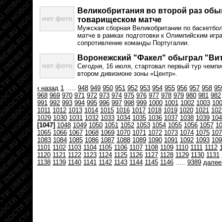
Великобритания во второй раз обы
товарищеском матче
Мужская сборная Великобритании по баскетбо
матче в рамках подготовки к Олимпийским игр
сопротивление команды Португалии.
Воронежский "Факел" обыграл "Витя
Сегодня, 16 июля, стартовал первый тур чемп
втором дивизионе зоны «Центр».
‹
назад
1
.....
948
949
950
951
952
953
954
955
956
957
958
95
968
969
970
971
972
973
974
975
976
977
978
979
980
981
982
991
992
993
994
995
996
997
998
999
1000
1001
1002
1003
10
1011
1012
1013
1014
1015
1016
1017
1018
1019
1020
1021
102
1029
1030
1031
1032
1033
1034
1035
1036
1037
1038
1039
104
[1047]
1048
1049
1050
1051
1052
1053
1054
1055
1056
1057
1
1065
1066
1067
1068
1069
1070
1071
1072
1073
1074
1075
107
1083
1084
1085
1086
1087
1088
1089
1090
1091
1092
1093
109
1101
1102
1103
1104
1105
1106
1107
1108
1109
1110
1111
1112
1120
1121
1122
1123
1124
1125
1126
1127
1128
1129
1130
1131
1138
1139
1140
1141
1142
1143
1144
1145
1146
.....
9389
дале