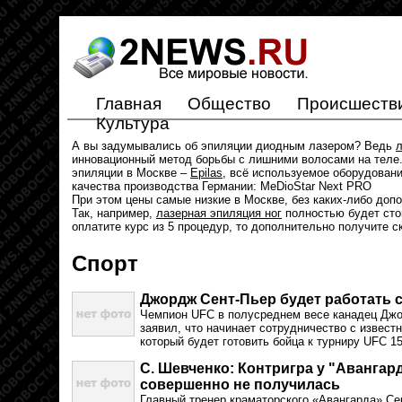
Главная
Общество
Происшеств
Культура
А вы задумывались об эпиляции диодным лазером? Ведь
л
инновационный метод борьбы с лишними волосами на теле.
эпиляции в Москве –
Epilas
, всё используемое оборудован
качества производства Германии: MeDioStar Next PRO
При этом цены самые низкие в Москве, без каких-либо доп
Так, например,
лазерная эпиляция ног
полностью будет стои
оплатите курс из 5 процедур, то дополнительно получите с
Спорт
Джордж Сент-Пьер будет работать 
Чемпион UFC в полусреднем весе канадец Джор
заявил, что начинает сотрудничество с извес
который будет готовить бойца к турниру UFC 15
С. Шевченко: Контригра у "Авангард
совершенно не получилась
Главный тренер краматорского «Авангарда» Се