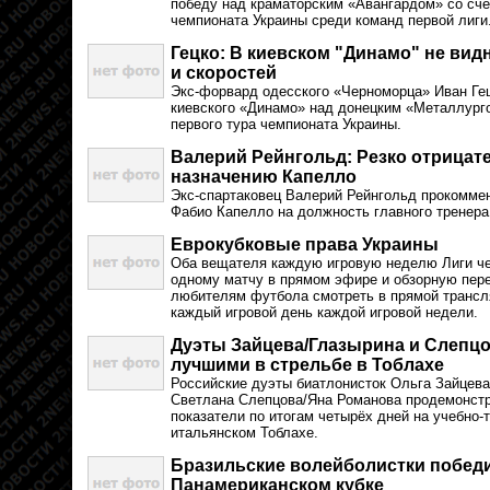
победу над краматорским «Авангардом» со счёт
чемпионата Украины среди команд первой лиги
Гецко: В киевском "Динамо" не ви
и скоростей
Экс-форвард одесского «Черноморца» Иван Ге
киевского «Динамо» над донецким «Металлурго
первого тура чемпионата Украины.
Валерий Рейнгольд: Резко отрицат
назначению Капелло
Экс-спартаковец Валерий Рейнгольд прокомме
Фабио Капелло на должность главного тренера
Еврокубковые права Украины
Оба вещателя каждую игровую неделю Лиги че
одному матчу в прямом эфире и обзорную пере
любителям футбола смотреть в прямой трансл
каждый игровой день каждой игровой недели.
Дуэты Зайцева/Глазырина и Слепцо
лучшими в стрельбе в Тоблахе
Российские дуэты биатлонисток Ольга Зайцева
Светлана Слепцова/Яна Романова продемонст
показатели по итогам четырёх дней на учебно-
итальянском Тоблахе.
Бразильские волейболистки победи
Панамериканском кубке