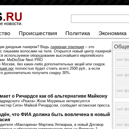
ство
Происшествия
Политика
Экономика
Обще
ции диодным лазером? Ведь
лазерная эпиляция
– это
с лишними волосами на теле. Открылся новый центр лазерной
всё используемое оборудование высочайшего европейского
нии: MeDioStar Next PRO
 Москве, без каких-либо дополнительных акций или скидок.
яция ног
полностью будет стоить всего 2500 руб., а если
 то дополнительно получите скидку 30%.
ает о Ричардсе как об альтернативе Майкону
мадридского «Реала» Жозе Моуринью интересуется
естер Сити» Майкой Ричардсом, сообщает испанская пресса.
дён, что ФИА должна быть вовлечена в новый
асия
одителя «Макларена» Мартина Уитмарша, в новый Договор
команд и обладателя коммерческих прав на Формулу-1