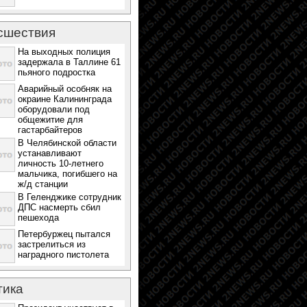
сшествия
На выходных полиция
задержала в Таллине 61
пьяного подростка
Аварийный особняк на
окраине Калининграда
оборудовали под
общежитие для
гастарбайтеров
В Челябинской области
устанавливают
личность 10-летнего
мальчика, погибшего на
ж/д станции
В Геленджике сотрудник
ДПС насмерть сбил
пешехода
Петербуржец пытался
застрелиться из
наградного пистолета
тика