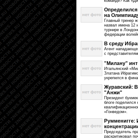
команде? Как «Ди
Определился
на Олимпиад
Главный тренер ж
назвал имена 12 
турнире в Лондо
федерации волей
В среду Ибр
Агент нападающе
с представителям
"Милану" инт
Итальянский «Мил
Златана Ибрагимо
укрепился в фина
Журавский: В
"Анжи"
Президент букмек
блоге поделился 
квалификационно
«Гонведом».
Румменигге: 
концентраци
Председатель пр
раскритиковал по