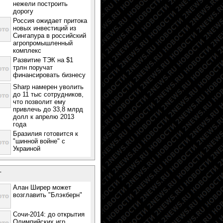
нежели построить
дорогу
Россия ожидает притока
новых инвестиций из
Сингапура в российский
агропромышленный
комплекс
Развитие ТЭК на $1
трлн поручат
финансировать бизнесу
Sharp намерен уволить
до 11 тыс сотрудников,
что позволит ему
привлечь до 33,8 млрд
долл к апрелю 2013
года
Бразилия готовится к
"шинной войне" с
Украиной
т
Алан Ширер может
возглавить "Блэкберн"
Сочи-2014: до открытия
Олимпийских игр