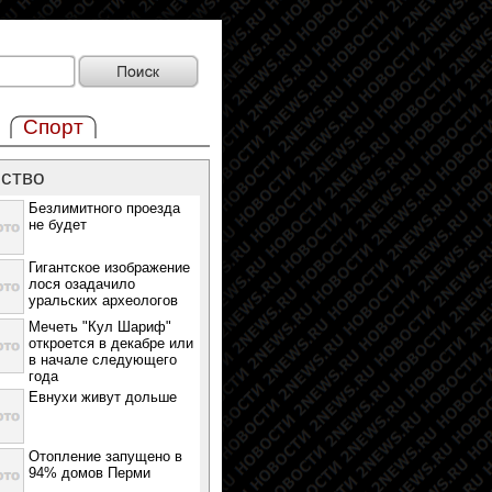
Спорт
ство
Безлимитного проезда
не будет
Гигантское изображение
лося озадачило
уральских археологов
Мечеть "Кул Шариф"
откроется в декабре или
в начале следующего
года
Евнухи живут дольше
Отопление запущено в
94% домов Перми