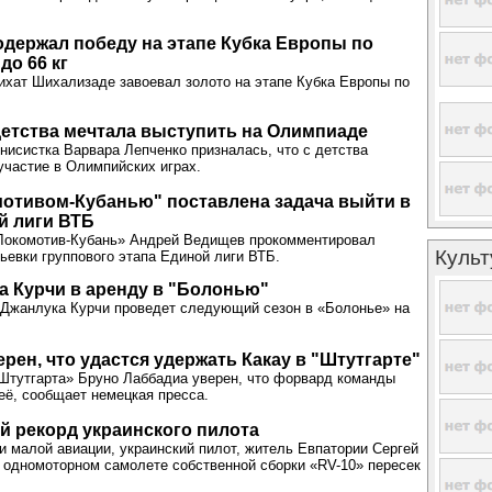
держал победу на этапе Кубка Европы по
до 66 кг
хат Шихализаде завоевал золото на этапе Кубка Европы по
детства мечтала выступить на Олимпиаде
нисистка Варвара Лепченко призналась, что с детства
участие в Олимпийских играх.
отивом-Кубанью" поставлена задача выйти в
й лиги ВТБ
Локомотив-Кубань» Андрей Ведищев прокомментировал
Культ
ьевки группового этапа Единой лиги ВТБ.
а Курчи в аренду в "Болонью"
 Джанлука Курчи проведет следующий сезон в «Болонье» на
ерен, что удастся удержать Какау в "Штутгарте"
Штутгарта» Бруно Лаббадиа уверен, что форвард команды
 её, сообщает немецкая пресса.
 рекорд украинского пилота
и малой авиации, украинский пилот, житель Евпатории Сергей
 одномоторном самолете собственной сборки «RV-10» пересек