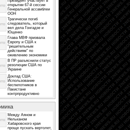
Президент участвует в
открытии 67-й сессии
Генеральной ассамблеи
ООН
Трагически погиб
следователь, который
вел дела Гонгадзе и
Ющенко
Глава МВФ призвала
Европу и США к
"решительным
действиям" по
оживлению экономики
В ПР разъяснили статус
резолюции США по
Украине
Доклад США:
Использование
беспилотников в
Пакистане
контрпродуктивно
омика
Между Аяном и
Нельканом
Хабаровского края
проще пускать вертолет,