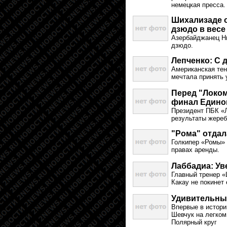
немецкая пресса.
Шихализаде о
дзюдо в весе 
Азербайджанец Ни
дзюдо.
Лепченко: С 
Американская тен
мечтала принять 
Перед "Локом
финал Едино
Президент ПБК «
результаты жереб
"Рома" отдал
Голкипер «Ромы»
правах аренды.
Лаббадиа: Ув
Главный тренер «
Какау не покинет
Удивительный
Впервые в истори
Шевчук на легком
Полярный круг