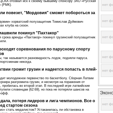
 ЦСКА отозвал иск к своему бывшему спонсору ЗАО «Русская
 (РМК).
ли повезет, "Мордовия" сможет побороться за
довии» хорватский полузащитник Томислав Дуймович
ах клуба на сезон.
иашвили покинул "Пахтакор"
 срока аренды «Пахтакор» покинул грузинский полузащитник
или.
роходят соревнования по парусному спорту
ов
ы, так называется разновидность лодок, подняли паруса.
портсменам некогда.
твии громит грузин и надеется попасть в плей-
дит молодежное первенство по баскетболу. Сборная Латвии
турнира разгромила грузин, и несмотря на поражения от
в, пробилась во второй этап. В последней игре латвийские
тупили словенцам (62:69), но пока не потеряли шансов на
Экон
й-офф.
дала, потеря лидеров и лига чемпионов. Все о
ед стартом сезона
о» стать медалистом? Устаканилась ли обстановка в