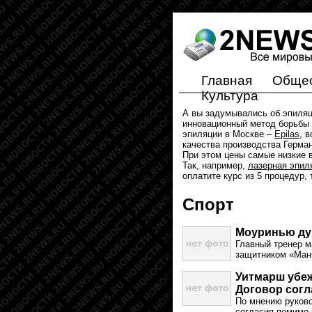
Главная
Обще
Культура
А вы задумывались об эпиля
инновационный метод борьбы 
эпиляции в Москве –
Epilas
, 
качества производства Герма
При этом цены самые низкие в
Так, например,
лазерная эпил
оплатите курс из 5 процедур,
Спорт
Моуринью дум
Главный тренер 
защитником «Манч
Уитмарш убеж
Договор согл
По мнению руков
согласия помимо 