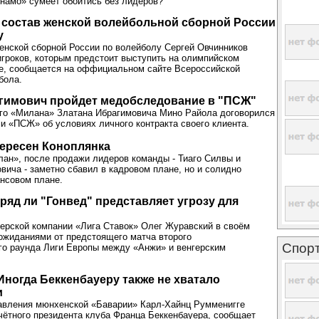
намо» сумеет обойтись без лидеров?
 состав женской волейбольной сборной России
у
енской сборной России по волейболу Сергей Овчинников
игроков, которым предстоит выступить на олимпийском
не, сообщается на оффициальном сайте Всероссийской
бола.
агимович пройдет медобследование в "ПСЖ"
го «Милана» Златана Ибрагимовича Мино Райола договорился
и «ПСЖ» об условиях личного контракта своего клиента.
ересен Коноплянка
ан», после продажи лидеров команды - Тиаго Силвы и
вича - заметно сбавил в кадровом плане, но и солидно
нсовом плане.
ряд ли "Гонвед" представляет угрозу для
ерской компании «Лига Ставок» Олег Журавский в своём
ожиданиями от предстоящего матча второго
Спор
го раунда Лиги Европы между «Анжи» и венгерским
Иногда Беккенбауеру также не хватало
и
авления мюнхенской «Баварии» Карл-Хайнц Румменигге
чётного президента клуба Франца Беккенбауера, сообщает