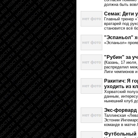
должна быть вов
Семак: Дети 
Главный тренер «
вратарей под рук
становится всё б
"Эспаньол" х
«Эспаньол» проя
"Рубин" за у
(Казань, 17 июля
распределил межд
Лиги чемпионов и
Ракитич: Я г
уходить из к
Хорватский полуз
данным, интересу
нынешний клуб до
Экс-форвард
Таллинская «Лев
Эстонии Ингемаро
команде в матче 
Футбольный 