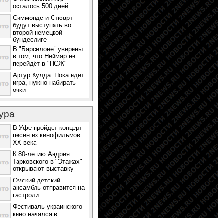
осталось 500 дней
Симмондс и Стюарт
будут выступать во
второй немецкой
бундеслиге
В "Барселоне" уверены
в том, что Неймар не
перейдёт в "ПСЖ"
Артур Кулда: Пока идет
игра, нужно набирать
очки
ура
В Уфе пройдет концерт
песен из кинофильмов
ХХ века
К 80-летию Андрея
Тарковского в "Этажах"
открывают выставку
Омский детский
ансамбль отправится на
гастроли
Фестиваль украинского
кино начался в