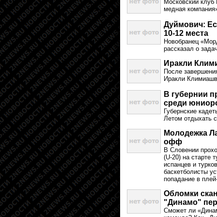
Московский клуб
медная компания»
Дуймович: Ес
10-12 места
Новобранец «Мор
рассказал о задач
Иракли Клим
После завершения
Иракли Климиашв
В губернии п
среди юниор
Губернские кадет
Летом отдыхать с
Молодежка Ла
офф
В Словении прохо
(U-20) на старте 
испанцев и турко
баскетболисты ус
попадание в пле
Обломки скан
"Динамо" пер
Сможет ли «Динам