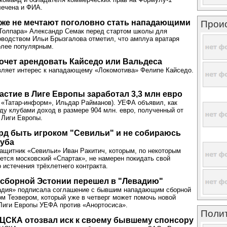
лечена и ФИА.
уже не мечтают поголовно стать нападающими
Прои
Толпара» Александр Семак перед стартом школы для
оводством Ильи Брызгалова отметил, что амплуа вратаря
олее популярным.
очет арендовать Кайседо или Вальдеса
вляет интерес к нападающему «Локомотива» Фелипе Кайседо.
частие в Лиге Европы заработал 3,3 млн евро
, «Татар-информ», Ильдар Райманов). УЕФА объявил, как
у клубами доход в размере 904 млн. евро, полученный от
 Лиги Европы.
орд быть игроком "Севильи" и не собираюсь
луба
ащитник «Севильи» Иван Ракитич, которым, по некоторым
ется московский «Спартак», не намерен покидать свой
 истечения трёхлетнего контракта.
 сборной Эстонии перешел в "Левадию"
адия» подписала соглашение с бывшим нападающим сборной
м Теэвером, который уже в четверг может помочь новой
Лиги Европы УЕФА против «Анортосиса».
Поли
ЦСКА отозвал иск к своему бывшему спонсору